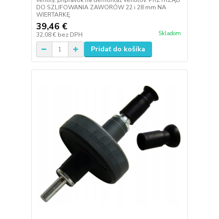
ventily, prípravok na demontáž ventilov. PRZYRZĄD
DO SZLIFOWANIA ZAWORÓW 22 i 28 mm NA
WIERTARKĘ
39,46 €
Skladom
32,08 €
bez DPH
Pridať do košíka