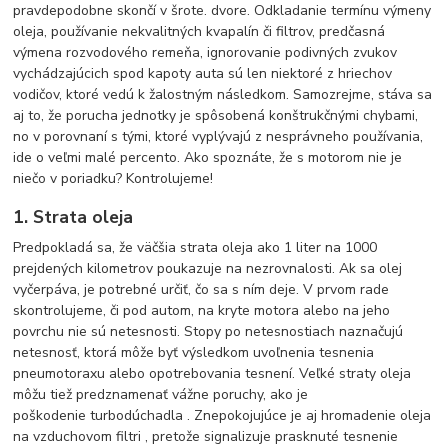
pravdepodobne skončí v šrote. dvore. Odkladanie termínu výmeny
oleja, používanie nekvalitných kvapalín či filtrov, predčasná
výmena rozvodového remeňa, ignorovanie podivných zvukov
vychádzajúcich spod kapoty auta sú len niektoré z hriechov
vodičov, ktoré vedú k žalostným následkom. Samozrejme, stáva sa
aj to, že porucha jednotky je spôsobená konštrukčnými chybami,
no v porovnaní s tými, ktoré vyplývajú z nesprávneho používania,
ide o veľmi malé percento. Ako spoznáte, že s motorom nie je
niečo v poriadku? Kontrolujeme!
1. Strata oleja
Predpokladá sa, že väčšia strata oleja ako 1 liter na 1000
prejdených kilometrov poukazuje na nezrovnalosti. Ak sa olej
vyčerpáva, je potrebné určiť, čo sa s ním deje. V prvom rade
skontrolujeme, či pod autom, na kryte motora alebo na jeho
povrchu nie sú netesnosti. Stopy po netesnostiach naznačujú
netesnosť, ktorá môže byť výsledkom uvoľnenia tesnenia
pneumotoraxu alebo opotrebovania tesnení. Veľké straty oleja
môžu tiež predznamenať vážne poruchy, ako je
poškodenie turbodúchadla . Znepokojujúce je aj hromadenie oleja
na vzduchovom filtri , pretože signalizuje prasknuté tesnenie