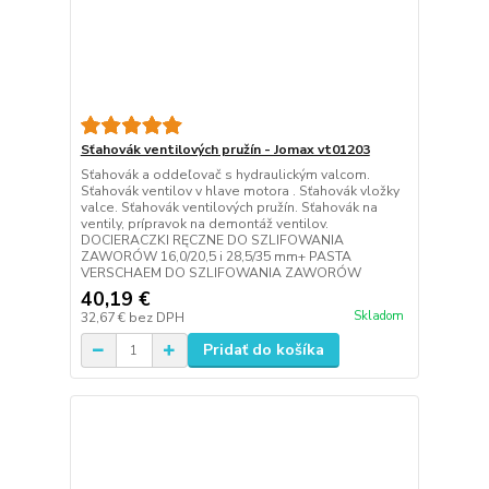
Sťahovák ventilových pružín - Jomax vt01203
Sťahovák a oddeľovač s hydraulickým valcom.
Sťahovák ventilov v hlave motora . Sťahovák vložky
valce. Sťahovák ventilových pružín. Sťahovák na
ventily, prípravok na demontáž ventilov.
DOCIERACZKI RĘCZNE DO SZLIFOWANIA
ZAWORÓW 16,0/20,5 i 28,5/35 mm+ PASTA
VERSCHAEM DO SZLIFOWANIA ZAWORÓW
40,19 €
Skladom
32,67 €
bez DPH
Pridať do košíka