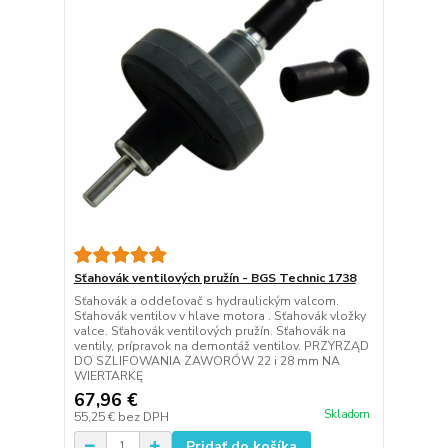
Sťahovák ventilových pružín - BGS Technic 1738
Sťahovák a oddeľovač s hydraulickým valcom.
Sťahovák ventilov v hlave motora . Sťahovák vložky
valce. Sťahovák ventilových pružín. Sťahovák na
ventily, prípravok na demontáž ventilov. PRZYRZĄD
DO SZLIFOWANIA ZAWORÓW 22 i 28 mm NA
WIERTARKĘ
67,96 €
Skladom
55,25 €
bez DPH
Pridať do košíka