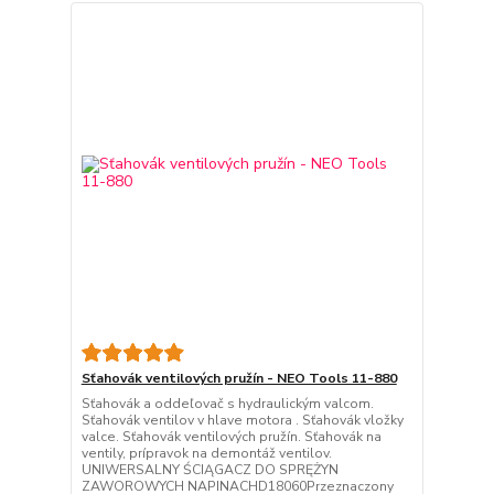
Sťahovák ventilových pružín - NEO Tools 11-880
Sťahovák a oddeľovač s hydraulickým valcom.
Sťahovák ventilov v hlave motora . Sťahovák vložky
valce. Sťahovák ventilových pružín. Sťahovák na
ventily, prípravok na demontáž ventilov.
UNIWERSALNY ŚCIĄGACZ DO SPRĘŻYN
ZAWOROWYCH NAPINACHD18060Przeznaczony