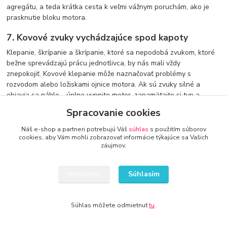
agregátu, a teda krátka cesta k veľmi vážnym poruchám, ako je
prasknutie bloku motora.
7. Kovové zvuky vychádzajúce spod kapoty
Klepanie, škrípanie a škrípanie, ktoré sa nepodobá zvukom, ktoré
bežne sprevádzajú prácu jednotlivca, by nás mali vždy
znepokojiť. Kovové klepanie môže naznačovať problémy s
rozvodom alebo ložiskami ojnice motora. Ak sú zvuky silné a
objavia sa náhle - úplne vypnite motor, zapamätajte si typ a
intenzitu hluku a čo najskôr kontaktujte mechanika , ktorý určí ich
Spracovanie cookies
príčinu.
Náš e-shop a partneri potrebujú Váš
súhlas
s použitím súborov
cookies, aby Vám mohli zobrazovať informácie týkajúce sa Vašich
záujmov.
Súhlasím
Nastavenia
Súhlas môžete odmietnuť
tu
.