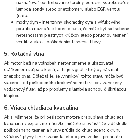
naznačovať opotrebovanie turbíny, poruchu vstrekovačov,
lambda sondy alebo prietokomeru alebo EGR ventilu
(nafta);
modrý dym - intenzívny, sivomodrý dym z výfukového
potrubia naznačuje horenie oleja, čo môže byť spôsobené
netesnosťami piestnych krúžkov alebo poruchou tesnení
ventilov, ako aj poškodením tesnenia hlavy.
5. Rotačná vlna
Ak motor beží na voľnobeh nerovnomerne a ukazovateľ
otáčkomera stúpa a klesá, aj to je signál, ktorý by nás mal
znepokojovať. Dôležité je, že „vinníkov“ tohto stavu môže byť
viacero – od poškodeného krokového motora, cez zanesený
vzduchový filter, až po problémy s lambda sondou či škrtiacou
klapkou.
6. Vriaca chladiaca kvapalina
Ak si všimnete, že pri bežiacom motore prebubláva chladiaca
kvapalina v expanznej nádržke, môžete si byť istí, že v dôsledku
poškodeného tesnenia hlavy prúdia do chladiaceho okruhu
výfukové plyny. Ignorovanie takéhoto javu vedie k prehriatiu