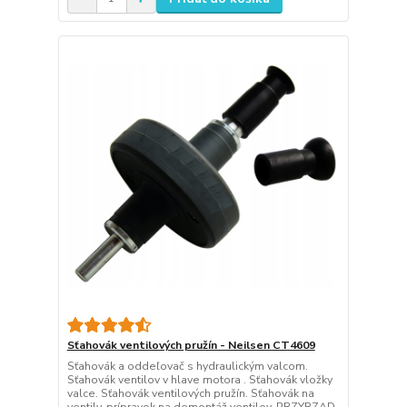
Sťahovák ventilových pružín - Neilsen CT4609
Sťahovák a oddeľovač s hydraulickým valcom.
Sťahovák ventilov v hlave motora . Sťahovák vložky
valce. Sťahovák ventilových pružín. Sťahovák na