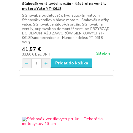
Sťahovák ventilových pružín - Nástroj na ventily
motora Yato YT-0618
Sťahovák a oddeľovač s hydraulickým valcom.
Sťahovák ventilov v hlave motora . Sťahovák vložky
valce. Sťahovák ventilových pružín. Sťahovák na
ventily, prípravok na demontáž ventilov. PRZYRZĄD
DO DEMONTAŻU ZAWORÓW SILNIKOWYCHYT-
0618Dane techniczne:- Numer indeksu YT-0618-
Wag
41,57 €
Skladom
33,80 €
bez DPH
Pridať do košíka