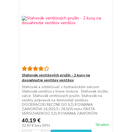
Sťahovák ventilových pružín - 2 kusy na
dosiahnutie ventilov ventilov
Sťahovák a oddeľovač s hydraulickým valcom.
Sťahovák ventilov v hlave motora . Sťahovák vložky
valce. Sťahovák ventilových pružín. Sťahovák na
ventily, prípravok na demontáž ventilov.
DOCIERACZKI RĘCZNE DO SZLIFOWANIA
ZAWORÓW 16,0/20,5 i 28,5/35 mm+ PASTA
VERSCHAEM DO SZLIFOWANIA ZAWORÓW
40,19 €
Skladom
32,67 €
bez DPH