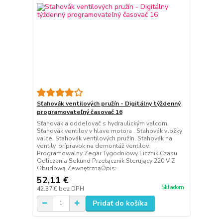
Sťahovák ventilových pružín - Digitálny týždenný
programovateľný časovač 16
Sťahovák a oddeľovač s hydraulickým valcom.
Sťahovák ventilov v hlave motora . Sťahovák vložky
valce. Sťahovák ventilových pružín. Sťahovák na
ventily, prípravok na demontáž ventilov.
Programowalny Zegar Tygodniowy Licznik Czasu
Odliczania Sekund Przełącznik Sterujący 220 V Z
Obudową ZewnętrznąOpis:
52,11 €
Skladom
42,37 €
bez DPH
Pridať do košíka