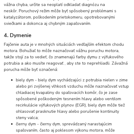
vážna chyba, určite sa neoplatí odkladať diagnózu na
neskôr. Poruchový režim môže byť spôsobený problémami s
katalyzátorom, poškodením prietokomeru, opotrebovanými
sviečkami a dokonca aj chybným zapaľovaním.
4. Dymenie
Fajčenie auta je v mnohých situáciách vedľajším efektom chodu
motora. Bohužiaľ to môže naznačovať vážnu poruchu motora,
takže stojí za to vedieť, čo znamenajú farby dymu z výfukového
potrubia a ako musíte reagovať , aby ste to neprehliadli. Závažná
porucha môže byť označená:
biely dym - biely dym vychádzajúci z potrubia nielen v zime
alebo pri zvýšenej vlhkosti vzduchu môže naznačovať vstup
chladiacej kvapaliny do spaľovacích komôr, čo je zase
spôsobené poškodeným tesnením hlavy alebo ventilom
recirkulácie výfukových plynov (EGR), biely dym môže tiež
ohlasovať prasknutie hlavy alebo porušenie kontinuity
steny valca;
čierny dym - čierny dym, sprevádzaný narastajúcim
spaľovaním, často aj poklesom výkonu motora, môže