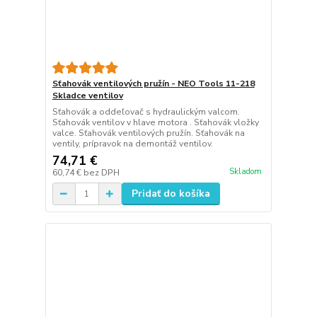
Sťahovák ventilových pružín - NEO Tools 11-218
Skladce ventilov
Sťahovák a oddeľovač s hydraulickým valcom.
Sťahovák ventilov v hlave motora . Sťahovák vložky
valce. Sťahovák ventilových pružín. Sťahovák na
ventily, prípravok na demontáž ventilov.
74,71 €
Skladom
60,74 €
bez DPH
Pridať do košíka