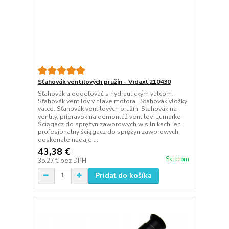
Sťahovák ventilových pružín - Vidaxl 210430
Sťahovák a oddeľovač s hydraulickým valcom.
Sťahovák ventilov v hlave motora . Sťahovák vložky
valce. Sťahovák ventilových pružín. Sťahovák na
ventily, prípravok na demontáž ventilov. Lumarko
Ściągacz do sprężyn zaworowych w silnikachTen
profesjonalny ściągacz do sprężyn zaworowych
doskonale nadaje ...
43,38 €
Skladom
35,27 €
bez DPH
Pridať do košíka