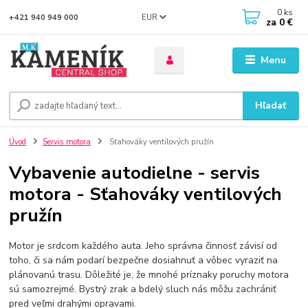
0
ks
EUR
+421 940 949 000
za
0 €
Menu
Hľadať
Úvod
Servis motora
Sťahováky ventilových pružín
Vybavenie autodielne - servis
motora - Sťahováky ventilových
pružín
Motor je srdcom každého auta. Jeho správna činnosť závisí od
toho, či sa nám podarí bezpečne dosiahnuť a vôbec vyraziť na
plánovanú trasu. Dôležité je, že mnohé príznaky poruchy motora
sú samozrejmé. Bystrý zrak a bdelý sluch nás môžu zachrániť
pred veľmi drahými opravami.