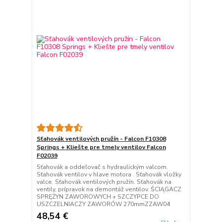
Sťahovák ventilových pružín - Falcon F10308
Springs + Kliešte pre tmely ventilov Falcon
F02039
Sťahovák a oddeľovač s hydraulickým valcom.
Sťahovák ventilov v hlave motora . Sťahovák vložky
valce. Sťahovák ventilových pružín. Sťahovák na
ventily, prípravok na demontáž ventilov. ŚCIĄGACZ
SPRĘŻYN ZAWOROWYCH + SZCZYPCE DO
USZCZELNIACZY ZAWORÓW 270mmZZAW04
48,54 €