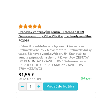
Sťahovák ventilových pružín - Falcon F10309
Demassembody Kit + Kliešte pre tmely ventilov
F02039
Sťahovák a oddeľovač s hydraulickým valcom.
Sťahovák ventilov v hlave motora . Sťahovák vložky
valce. Sťahovák ventilových pružín. Sťahovák na
ventily, prípravok na demontáž ventilov. ZESTAW
DO DEMONTAŻU ZAWORÓW 10 elementów +
SZCZYPCE DO USZCZELNIACZY ZAWORÓW
270mmZZAW03
31,55 €
Skladom
25,65 €
bez DPH
Pridať do košíka