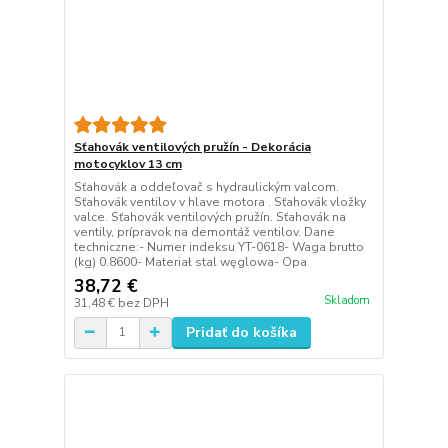
Sťahovák ventilových pružín - Dekorácia
motocyklov 13 cm
Sťahovák a oddeľovač s hydraulickým valcom.
Sťahovák ventilov v hlave motora . Sťahovák vložky
valce. Sťahovák ventilových pružín. Sťahovák na
ventily, prípravok na demontáž ventilov. Dane
techniczne:- Numer indeksu YT-0618- Waga brutto
(kg) 0.8600- Materiał stal węglowa- Opa
38,72 €
Skladom
31,48 €
bez DPH
Pridať do košíka