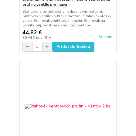
pružinu ventilu pre hlavu
Sťahovák a oddeľovač s hydraulickým valcom.
Sťahovák ventilov v hlave motora . Sťahovák vložky
valce. Sťahovák ventilových pružín. Sťahovák na
ventily, prípravok na demontáž ventilov.
44,82 €
Skladom
36,44 €
bez DPH
Pridať do košíka