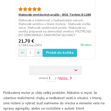
Sťahovák ventilových pružín - BGS Technic B.1266
Sťahovák a oddeľovač s hydraulickým valcom.
Sťahovák ventilov v hlave motora . Sťahovák vložky
valce. Sťahovák ventilových pružín. Sťahovák na
ventily, prípravok na demontáž ventilov. PRZYRZĄD
DO DEMONTAŻU ZAWORÓW GŁOWICY
21,70 €
Skladom
17,64 €
bez DPH
Pridať do košíka
Načítať ďalšie produkty (20)
strana
z 3
ďalšie
Poškodený motor je vždy veľký problém. Málokto si myslí, že
zdanlivo malicherné chyby a nedbalosť vedú k situácii, v ktorej
sme nútení si vybrať: buď siahneme do vrecka a minieme veľa na
opravu agregátu, alebo sa rozlúčime s autom, ktoré