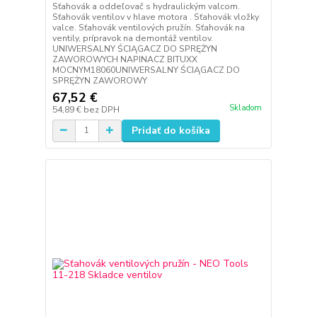
Sťahovák a oddeľovač s hydraulickým valcom.
Sťahovák ventilov v hlave motora . Sťahovák vložky
valce. Sťahovák ventilových pružín. Sťahovák na
ventily, prípravok na demontáž ventilov.
UNIWERSALNY ŚCIĄGACZ DO SPRĘŻYN
ZAWOROWYCH NAPINACZ BITUXX
MOCNYM18060UNIWERSALNY ŚCIĄGACZ DO
SPRĘŻYN ZAWOROWY
67,52 €
Skladom
54,89 €
bez DPH
Pridať do košíka