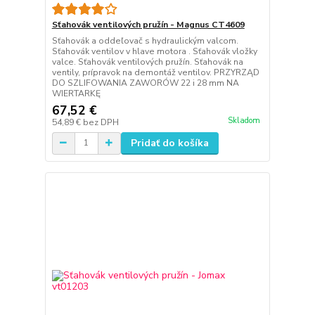
Sťahovák ventilových pružín - Magnus CT4609
Sťahovák a oddeľovač s hydraulickým valcom.
Sťahovák ventilov v hlave motora . Sťahovák vložky
valce. Sťahovák ventilových pružín. Sťahovák na
ventily, prípravok na demontáž ventilov. PRZYRZĄD
DO SZLIFOWANIA ZAWORÓW 22 i 28 mm NA
WIERTARKĘ
67,52 €
Skladom
54,89 €
bez DPH
Pridať do košíka