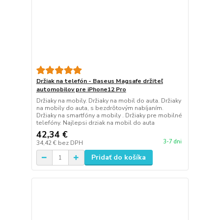
Držiak na telefón - Baseus Magsafe držiteľ
automobilov pre iPhone12 Pro
Držiaky na mobily. Držiaky na mobil do auta. Držiaky
na mobily do auta, s bezdrôtovým nabíjaním.
Držiaky na smartfóny a mobily . Držiaky pre mobilné
telefóny. Najlepsi drziak na mobil do auta
42,34 €
3-7 dni
34,42 €
bez DPH
Pridať do košíka