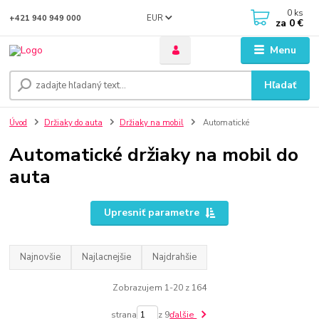
0
ks
EUR
+421 940 949 000
za
0 €
Menu
Hľadať
Úvod
Držiaky do auta
Držiaky na mobil
Automatické
Automatické držiaky na mobil do
auta
Upresniť parametre
Najnovšie
Najlacnejšie
Najdrahšie
Zobrazujem 1-20 z 164
strana
z 9
ďalšie