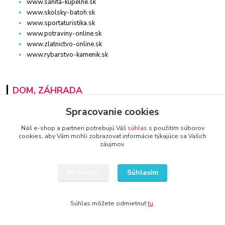
www.sanita-kupelne.sk
www.skolsky-batoh.sk
www.sportaturistika.sk
www.potraviny-online.sk
www.zlatnictvo-online.sk
www.rybarstvo-kamenik.sk
DOM, ZÁHRADA
Spracovanie cookies
www.dm-drogeria.sk
www.kvalitnytovar.sk
Náš e-shop a partneri potrebujú Váš
súhlas
s použitím súborov
www.najvypredaj.sk
cookies, aby Vám mohli zobrazovať informácie týkajúce sa Vašich
www.topvypredaj.sk
záujmov.
www.top-nabytok.sk
www.proti-skodcom.sk
Súhlasím
Nastavenia
www.retromaxishop.sk
www.superpredajca.sk
www.spotrebice-domace.sk
Súhlas môžete odmietnuť
tu
.
www.osvetlenie-svietidla.eu
www.uni-kozmetika.sk