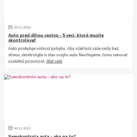
30
.
01
.
2023
Auto pred dlhou cestou - 5 vecí, ktoré musíte
skontrolovať
Auto poskytuje voľnosť pohybu. Aby však boli vaše cesty bez
stresu, skontrolujte si stav svojho auta. Navrhujeme, čomu venovať
osobitnú pozornosť.
čítať celé
30
.
01
.
2023
Samokontrola auta - ako na to?