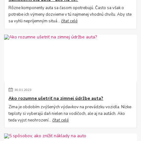
Rôzne komponenty auta sa časom opotrebujú. Často sa však o
potrebe ich výmeny dozvieme v tú najmenej vhodnú chvíľu. Aby ste
sa vyhli nepríjemným situá...
čítať celé
30
.
01
.
2023
Ako rozumne ušetriť na zimnej údržbe auta?
Zima je obdobím zvýšených výdavkov na prevádzku vozidla. Nízke
teploty si vyberajú daň nielen na vodičoch, ale aj na autách. Ako
teda vyjsť neohrození...
čítať celé