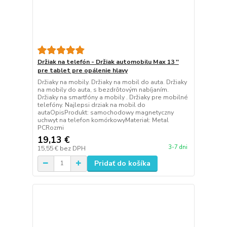
Držiak na telefón - Držiak automobilu Max 13 ''
pre tablet pre opálenie hlavy
Držiaky na mobily. Držiaky na mobil do auta. Držiaky
na mobily do auta, s bezdrôtovým nabíjaním.
Držiaky na smartfóny a mobily . Držiaky pre mobilné
telefóny. Najlepsi drziak na mobil do
autaOpisProdukt: samochodowy magnetyczny
uchwyt na telefon komórkowyMateriał: Metal
PCRozmi
19,13 €
3-7 dni
15,55 €
bez DPH
Pridať do košíka