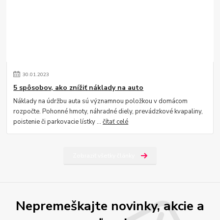
30
.
01
.
2023
5 spôsobov, ako znížiť náklady na auto
Náklady na údržbu auta sú významnou položkou v domácom
rozpočte. Pohonné hmoty, náhradné diely, prevádzkové kvapaliny,
poistenie či parkovacie lístky ...
čítať celé
Zobraziť všetky články
Nepremeškajte novinky, akcie a