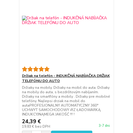
Držiak na telefón - INDUKČNÁ NABÍJAČKA DRŽIAK
TELEFÓNU DO AUTO
Držiaky na mobily. Držiaky na mobil do auta. Držiaky
na mobily do auta, s bezdrôtovým nabíjaním.
Držiaky na smartfóny a mobily . Držiaky pre mobilné
telefóny. Najlepsi drziak na mobil do
autaPROFESJONALNY AUTOMATYCZNY 360°
UCHWYT SAMOCHODOWY iRZ ŁADOWARKĄ
INDUKCYJNĄMEGA JAKOŚĆ !!! !
24,39 €
3-7 dni
19,83 €
bez DPH