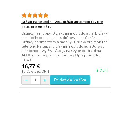
Držiak na telefón - 2in1 držiak automobilov pre
sklo, pre mriežku
Držiaky na mobily. Držiaky na mobil do auta. Držiaky
na mobily do auta, s bezdrôtovým nabíjaním.
Držiaky na smartfóny a mobily . Držiaky pre mobilné
telefóny. Najlepsi drziak na mobil do autaUchwyt
samochodowy 2w1 Alogy na szybę do kratki na
ALOGY - uchwyt samochodowy Opis produktu +
najwa
16,77 €
3-7 dni
13,63 €
bez DPH
Pridať do košíka