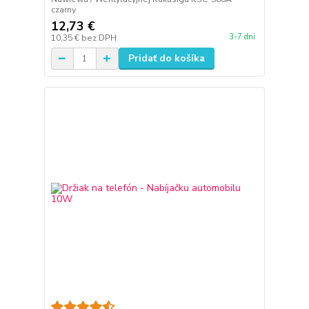
czarny
12,73 €
3-7 dni
10,35 €
bez DPH
Pridať do košíka