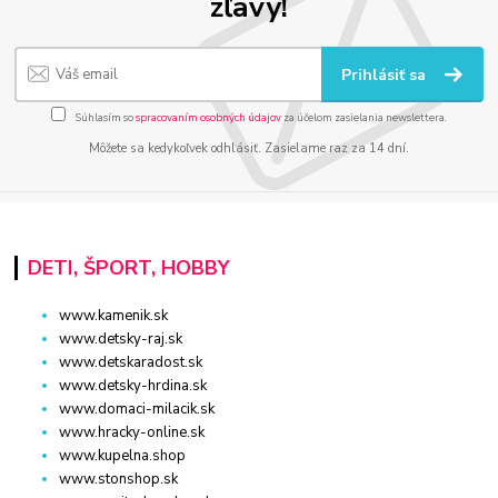
zľavy!
Prihlásiť sa
Súhlasím so
spracovaním osobných údajov
za účelom zasielania newslettera.
Môžete sa kedykoľvek odhlásiť. Zasielame raz za 14 dní.
DETI, ŠPORT, HOBBY
www.kamenik.sk
www.detsky-raj.sk
www.detskaradost.sk
www.detsky-hrdina.sk
www.domaci-milacik.sk
www.hracky-online.sk
www.kupelna.shop
www.stonshop.sk