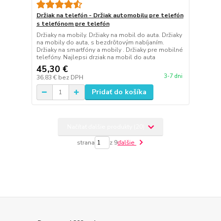
Držiak na telefón - Držiak automobilu pre telefón
s telefónom pre telefón
Držiaky na mobily. Držiaky na mobil do auta. Držiaky
na mobily do auta, s bezdrôtovým nabíjaním.
Držiaky na smartfóny a mobily . Držiaky pre mobilné
telefóny. Najlepsi drziak na mobil do auta
45,30 €
3-7 dni
36,83 €
bez DPH
Pridať do košíka
Načítať ďalšie produkty (20)
strana
z 9
ďalšie