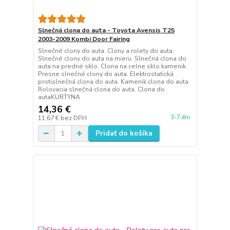
Slnečná clona do auta - Toyota Avensis T25
2003-2009 Kombi Door Fairing
Slnečné clony do auta. Clony a rolety do auta.
Slnečné clony do auta na mieru. Slnečná clona do
auta na predné sklo. Clona na celne sklo kamenik.
Presne slnečné clony do auta. Elektrostatická
protislnečná clona do auta. Kamenik clona do auta.
Rolovacia slnečná clona do auta. Clona do
autaKURTYNA
14,36 €
3-7 dni
11,67 €
bez DPH
Pridať do košíka