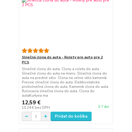
Slnečná clona do auta - Rolety pre auto pre 2
PCS
Slnečné clony do auta. Clony a rolety do auta.
Slnečné clony do auta na mieru. Slnečná clona do
auta na predné sklo. Clona na celne sklo kamenik.
Presne slnečné clony do auta. Elektrostatická
protislnečná clona do auta. Kamenik clona do auta.
Rolovacia slnečná clona do auta. Clona do
autaKurtyna ma
12,59 €
3-7 dni
10,24 €
bez DPH
Pridať do košíka