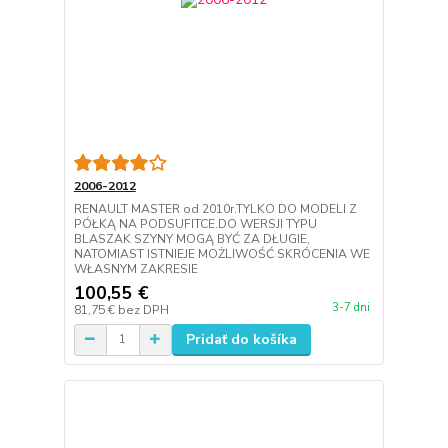
2006-2012
RENAULT MASTER od 2010r.TYLKO DO MODELI Z
PÓŁKĄ NA PODSUFITCE.DO WERSJI TYPU
BLASZAK SZYNY MOGĄ BYĆ ZA DŁUGIE,
NATOMIAST ISTNIEJE MOŻLIWOŚĆ SKRÓCENIA WE
WŁASNYM ZAKRESIE
100,55 €
3-7 dni
81,75 €
bez DPH
Pridať do košíka