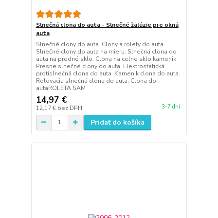
Slnečná clona do auta - Slnečné žalúzie pre okná
auta
Slnečné clony do auta. Clony a rolety do auta.
Slnečné clony do auta na mieru. Slnečná clona do
auta na predné sklo. Clona na celne sklo kamenik.
Presne slnečné clony do auta. Elektrostatická
protislnečná clona do auta. Kamenik clona do auta.
Rolovacia slnečná clona do auta. Clona do
autaROLETA SAM
14,97 €
3-7 dni
12,17 €
bez DPH
Pridať do košíka