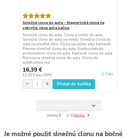
Slnečná clona do auta - Magnetická clona na
zakrytie okna auta kačica
Slnečné clony do auta. Clony a rolety do auta.
Slnečné clony do auta na mieru. Slnečná clona do
auta na predné sklo. Clona na celne sklo kamenik.
Presne slnečné clony do auta. Elektrostatická
protislnečná clona do auta. Kamenik clona do auta.
Rolovacia slnečná clona do auta. Clona do
autaKurtyna ma
16,39 €
3-7 dni
13,33 €
bez DPH
Pridať do košíka
Načítať ďalšie produkty (20)
strana
z 33
ďalšie
Je možné použiť slnečnú clonu na bočné