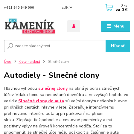
0
ks
EUR
+421 940 949 000
za
0 €
Menu
Hľadať
Úvod
Kryty na okná
Slnečné clony
Autodiely - Slnečné clony
Hlavnou výhodou
slnečnej clony
na okná je odraz slnečných
lúčov. Vďaka tomu sa nedostanú dovnútra a nezvyšujú teplotu vo
vozidle.
Slnečné clony do auta
sú veľmi dobrým riešením hlavne
pri dlhších cestách, hlavne v lete. Zabraňuje intenzívnemu
prehrievaniu interiéru auta aj pri parkovaní na plnom
slnku. Zlepšuje tiež pohodlie a cestovné podmienky a má
pozitívny vplyv na úroveň koncentrácie vodiča. Stojí za to
pripomenúť, že slnečné lúče môžu poškodiť aj čalúnenie auta.