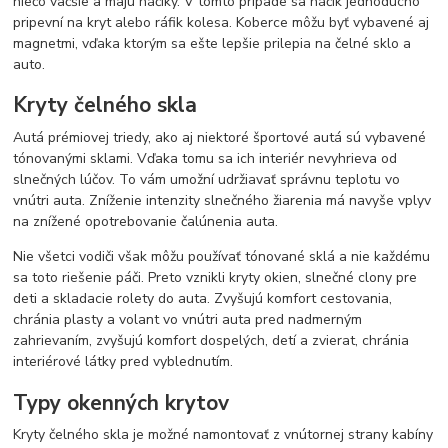
niečo väčšie a majú háčiky. V tomto prípade sa háčik jednoducho
pripevní na kryt alebo ráfik kolesa. Koberce môžu byť vybavené aj
magnetmi, vďaka ktorým sa ešte lepšie prilepia na čelné sklo a
auto.
Kryty čelného skla
Autá prémiovej triedy, ako aj niektoré športové autá sú vybavené
tónovanými sklami. Vďaka tomu sa ich interiér nevyhrieva od
slnečných lúčov. To vám umožní udržiavať správnu teplotu vo
vnútri auta. Zníženie intenzity slnečného žiarenia má navyše vplyv
na znížené opotrebovanie čalúnenia auta.
Nie všetci vodiči však môžu používať tónované sklá a nie každému
sa toto riešenie páči. Preto vznikli kryty okien, slnečné clony pre
deti a skladacie rolety do auta. Zvyšujú komfort cestovania,
chránia plasty a volant vo vnútri auta pred nadmerným
zahrievaním, zvyšujú komfort dospelých, detí a zvierat, chránia
interiérové ​​látky pred vyblednutím.
Typy okenných krytov
Kryty čelného skla je možné namontovať z vnútornej strany kabíny