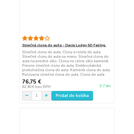
Slnečná clona do auta - Dacia Lodgy 5D Fairing.
Slnečné clony do auta. Clony a rolety do auta.
Slnečné clony do auta na mieru. Slnečná clona do
auta na predné sklo. Clona na celne sklo kamenik.
Presne slnečné clony do auta. Elektrostatická
protislnečná clona do auta. Kamenik clona do auta.
Rolovacia slnečná clona do auta. Clona do auta
76,75 €
3-7 dni
62,40 €
bez DPH
Pridať do košíka