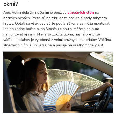
okná?
Áno. Veľmi dobrým riešením je použitie
slnečných clôn
na
bočných oknách. Preto sú na trhu dostupné celé sady takýchto
krytov. Oplatí sa však vedieť, že podľa zákona sa môžu montovať
len na zadné bočné okná.Slnečnú clonu si môžete do auta
namontovať aj sami. Nie je to zložitá úloha, najmä preto, že
väčšina poťahov je vyrobená z veľmi pružných materiálov. Väčšina
slnečných clôn je univerzálna a pasuje na všetky modely áut.