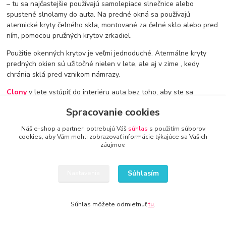
– tu sa najčastejšie používajú samolepiace slnečnice alebo
spustené slnolamy do auta. Na predné okná sa používajú
atermické kryty čelného skla, montované za čelné sklo alebo pred
ním, pomocou pružných krytov zrkadiel.
Použitie okenných krytov je veľmi jednoduché. Atermálne kryty
predných okien sú užitočné nielen v lete, ale aj v zime , kedy
chránia sklá pred vznikom námrazy.
Clony
v lete vstúpiť do interiéru auta bez toho, aby ste sa
vystavovali veľmi vysokým teplotám, čo znižuje komfort cestovania
Spracovanie cookies
a u niektorých ľudí môže spôsobiť aj mdloby. Okenné kryty
umožňujú aj efektívnejšie využitie klimatizácie, pretože aj počas
Náš e-shop a partneri potrebujú Váš
súhlas
s použitím súborov
vrcholiaceho leta je v kabíne auta oveľa nižšia teplota ako pri
cookies, aby Vám mohli zobrazovať informácie týkajúce sa Vašich
absencii krytov.
záujmov.
Deflektory
- pozrite sa na obrovský výber na auto-techna.sk je
Súhlasím
miesto, kde nájdete tisíce ponúk na kryty okien, ktoré
Nastavenia
zodpovedajú vášmu autu! U nás nájdete poťahy s rozprávkovými
postavičkami, s rôznymi vzormi aj bez nich, u nás nájdete
Súhlas môžete odmietnuť
tu
.
strieborné poťahy, atermálne poťahy, poťahy na čelné sklo,
slnečnice, ale aj sklápacie rolety do auta. Vyberte si pre seba tie