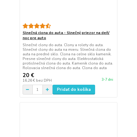
Slnečná clona do auta - Slnečný priezor na deň/
noc pre auto
Slnečné clony do auta. Clony a rolety do auta.
Slnečné clony do auta na mieru. Slnečná clona do
auta na predné sklo. Clona na celne sklo kamenik.
Presne slnečné clony do auta. Elektrostatická
protislnečná clona do auta. Kamenik clona do auta.
Rolovacia slnečná clona do auta. Clona do auta
20 €
3-7 dni
16,26 €
bez DPH
Pridať do košíka