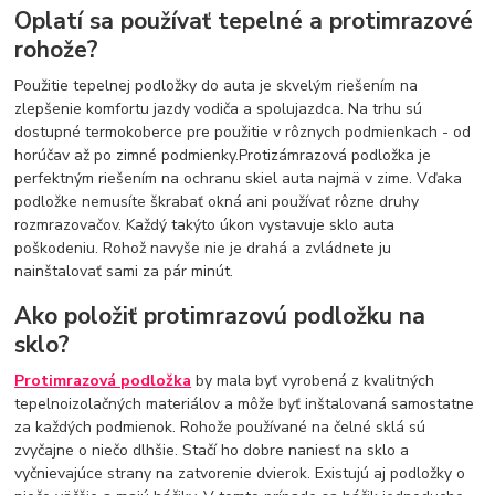
Oplatí sa používať tepelné a protimrazové
rohože?
Použitie tepelnej podložky do auta je skvelým riešením na
zlepšenie komfortu jazdy vodiča a spolujazdca. Na trhu sú
dostupné termokoberce pre použitie v rôznych podmienkach - od
horúčav až po zimné podmienky.Protizámrazová podložka je
perfektným riešením na ochranu skiel auta najmä v zime. Vďaka
podložke nemusíte škrabať okná ani používať rôzne druhy
rozmrazovačov. Každý takýto úkon vystavuje sklo auta
poškodeniu. Rohož navyše nie je drahá a zvládnete ju
nainštalovať sami za pár minút.
Ako položiť protimrazovú podložku na
sklo?
Protimrazová podložka
by mala byť vyrobená z kvalitných
tepelnoizolačných materiálov a môže byť inštalovaná samostatne
za každých podmienok. Rohože používané na čelné sklá sú
zvyčajne o niečo dlhšie. Stačí ho dobre naniesť na sklo a
vyčnievajúce strany na zatvorenie dvierok. Existujú aj podložky o