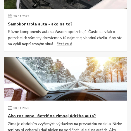
30
.
01
.
2023
Samokontrola auta - ako na to?
Rôzne komponenty auta sa časom opotrebujú. Často sa však o
potrebe ich výmeny dozvieme v tú najmenej vhodnú chvíľu. Aby ste
sa vyhli nepríjemným situá...
čítať celé
30
.
01
.
2023
Ako rozumne ušetriť na zimnej údržbe auta?
Zima je obdobím zvýšených výdavkov na prevádzku vozidla. Nízke
teploty si vyberajú daň nielen na vodičoch, ale aj na autách. Ako