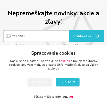
Nepremeškajte novinky, akcie a
zľavy!
Prihlásiť sa
Súhlasím so
spracovaním osobných údajov
za účelom zasielania newslettera.
Spracovanie cookies
Môžete sa kedykoľvek odhlásiť. Zasielame raz za 14 dní.
Náš e-shop a partneri potrebujú Váš
súhlas
s použitím súborov
cookies, aby Vám mohli zobrazovať informácie týkajúce sa Vašich
záujmov.
DETI, ŠPORT, HOBBY
Súhlasím
Nastavenia
www.kamenik.sk
www.detsky-raj.sk
Súhlas môžete odmietnuť
tu
.
www.detskaradost.sk
www.detsky-hrdina.sk