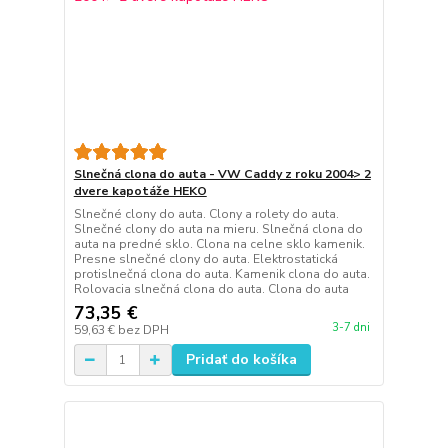
Slnečná clona do auta - VW Caddy z roku 2004> 2
dvere kapotáže HEKO
Slnečné clony do auta. Clony a rolety do auta.
Slnečné clony do auta na mieru. Slnečná clona do
auta na predné sklo. Clona na celne sklo kamenik.
Presne slnečné clony do auta. Elektrostatická
protislnečná clona do auta. Kamenik clona do auta.
Rolovacia slnečná clona do auta. Clona do auta
73,35 €
3-7 dni
59,63 €
bez DPH
Pridať do košíka