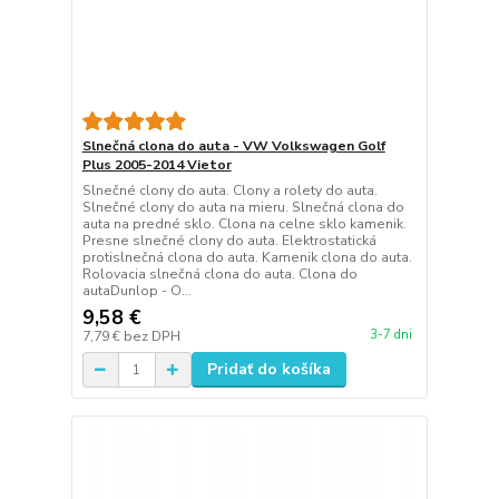
Slnečná clona do auta - VW Volkswagen Golf
Plus 2005-2014 Vietor
Slnečné clony do auta. Clony a rolety do auta.
Slnečné clony do auta na mieru. Slnečná clona do
auta na predné sklo. Clona na celne sklo kamenik.
Presne slnečné clony do auta. Elektrostatická
protislnečná clona do auta. Kamenik clona do auta.
Rolovacia slnečná clona do auta. Clona do
autaDunlop - O...
9,58 €
3-7 dni
7,79 €
bez DPH
Pridať do košíka