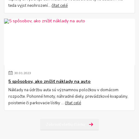
teda vyjsť neohrození...
čítať celé
30
.
01
.
2023
5 spôsobov, ako znížiť náklady na auto
Náklady na údržbu auta sú významnou položkou v domácom
rozpočte. Pohonné hmoty, náhradné diely, prevádzkové kvapaliny,
poistenie či parkovacie lístky ...
čítať celé
Zobraziť všetky články