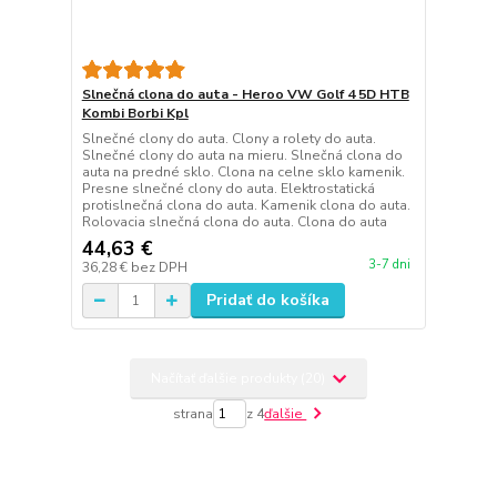
Slnečná clona do auta - Heroo VW Golf 4 5D HTB
Kombi Borbi Kpl
Slnečné clony do auta. Clony a rolety do auta.
Slnečné clony do auta na mieru. Slnečná clona do
auta na predné sklo. Clona na celne sklo kamenik.
Presne slnečné clony do auta. Elektrostatická
protislnečná clona do auta. Kamenik clona do auta.
Rolovacia slnečná clona do auta. Clona do auta
44,63 €
3-7 dni
36,28 €
bez DPH
Pridať do košíka
Načítať ďalšie produkty (20)
strana
z 4
ďalšie