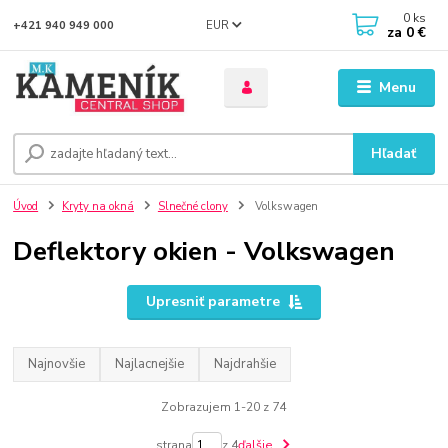
0
ks
EUR
+421 940 949 000
za
0 €
Menu
Hľadať
Úvod
Kryty na okná
Slnečné clony
Volkswagen
Deflektory okien - Volkswagen
Upresniť parametre
Najnovšie
Najlacnejšie
Najdrahšie
Zobrazujem 1-20 z 74
strana
z 4
ďalšie