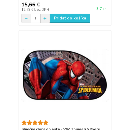
15,66 €
3-7 dni
12,73 €
bez DPH
Pridať do košíka
Slnečná clona do auta - VW Touareg 5 Dvere