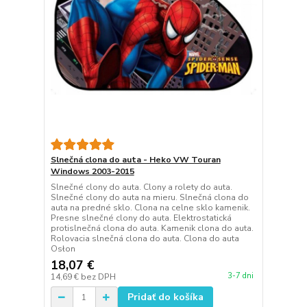
Slnečná clona do auta - Heko VW Touran
Windows 2003-2015
Slnečné clony do auta. Clony a rolety do auta.
Slnečné clony do auta na mieru. Slnečná clona do
auta na predné sklo. Clona na celne sklo kamenik.
Presne slnečné clony do auta. Elektrostatická
protislnečná clona do auta. Kamenik clona do auta.
Rolovacia slnečná clona do auta. Clona do auta
Osłon
18,07 €
3-7 dni
14,69 €
bez DPH
Pridať do košíka