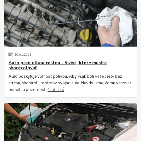
30
.
01
.
2023
Auto pred dlhou cestou - 5 vecí, ktoré musíte
skontrolovať
Auto poskytuje voľnosť pohybu. Aby však boli vaše cesty bez
stresu, skontrolujte si stav svojho auta. Navrhujeme, čomu venovať
osobitnú pozornosť.
čítať celé