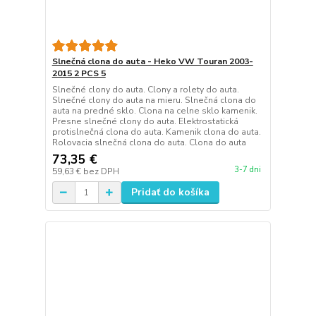
Slnečná clona do auta - Heko VW Touran 2003-
2015 2 PCS 5
Slnečné clony do auta. Clony a rolety do auta.
Slnečné clony do auta na mieru. Slnečná clona do
auta na predné sklo. Clona na celne sklo kamenik.
Presne slnečné clony do auta. Elektrostatická
protislnečná clona do auta. Kamenik clona do auta.
Rolovacia slnečná clona do auta. Clona do auta
73,35 €
3-7 dni
59,63 €
bez DPH
Pridať do košíka