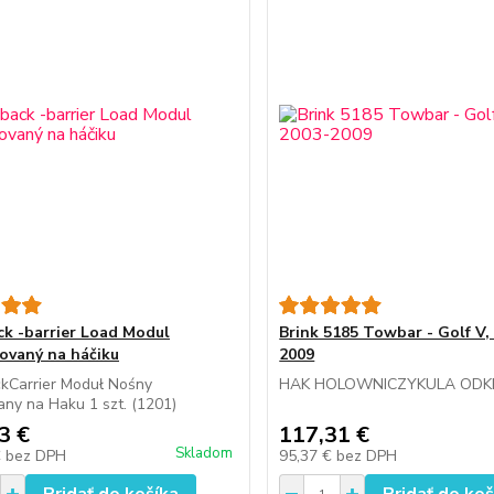
k -barrier Load Modul
Brink 5185 Towbar - Golf V, 
vaný na háčiku
2009
kCarrier Moduł Nośny
HAK HOLOWNICZYKULA OD
ny na Haku 1 szt. (1201)
3 €
117,31 €
Skladom
€
bez DPH
95,37 €
bez DPH