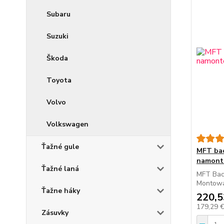
Subaru
Suzuki
Škoda
Toyota
Volvo
Volkswagen
Ťažné gule
MFT bac
namonto
Ťažné laná
MFT Bac
Montowa
Ťažne háky
220,5
179,29 
Zásuvky