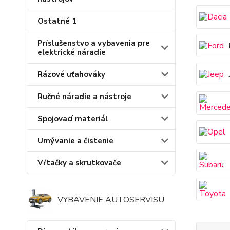
Ostatné 1
Príslušenstvo a vybavenia pre
elektrické náradie
Rázové uťahováky
Ručné náradie a nástroje
Spojovací materiál
Umývanie a čistenie
Vŕtačky a skrutkovače
VYBAVENIE AUTOSERVISU