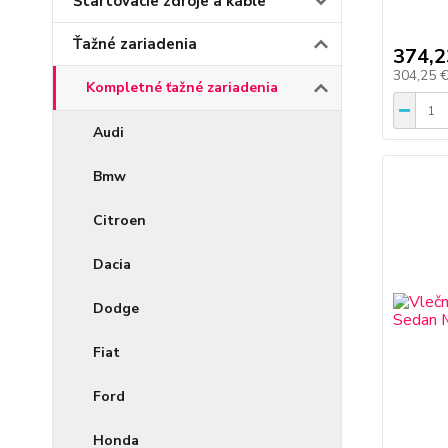
Štartovacie zdroje a káble
Ťažné zariadenia
374,2
304,25 
Kompletné ťažné zariadenia
Audi
Bmw
Citroen
Dacia
Dodge
Fiat
Ford
Honda