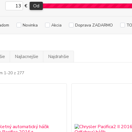
€
Od
adom
Novinka
Akcia
Doprava ZADARMO
TO
šie
Najlacnejšie
Najdrahšie
m 1-20 z 277