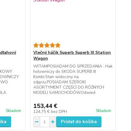
Odťahový
Vlečný háčik Superb Superb III Station
Wagon
WITAMPOSIADAM DO SPRZEDANIA : Hak
RKOWY
holowniczy do SKODA SUPERB III
LOWNICZY
Kombi.Stan widoczny na
NOWO
zdjęciu.POSIADAM SZEROKI
ASORTYMENT CZĘŚCI DO RÓŻNYCH
ULA
MODELI SAMOCHODÓW.Odwied
153,44 €
Skladom
Skladom
124,75 €
bez DPH
íka
Pridať do košíka