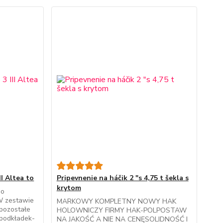
II Altea to
Pripevnenie na háčik 2 "s 4,75 t šekla s
krytom
go
zestawie
MARKOWY KOMPLETNY NOWY HAK
 pozostałe
HOLOWNICZY FIRMY HAK-POLPOSTAW
 podkładek-
NA JAKOŚĆ A NIE NA CENĘSOLIDNOŚĆ I