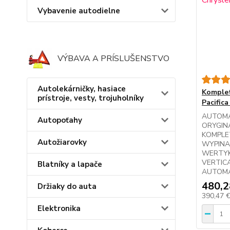
Vybavenie autodielne
VÝBAVA A PRÍSLUŠENSTVO
Autolekárničky, hasiace
Komplet
prístroje, vesty, trojuholníky
Pacific
AUTOM
Autopoťahy
ORYGIN
KOMPLE
Autožiarovky
WYPINA
WERTYK
VERTIC
Blatníky a lapače
AUTOM
480,2
Držiaky do auta
390,47 
Elektronika