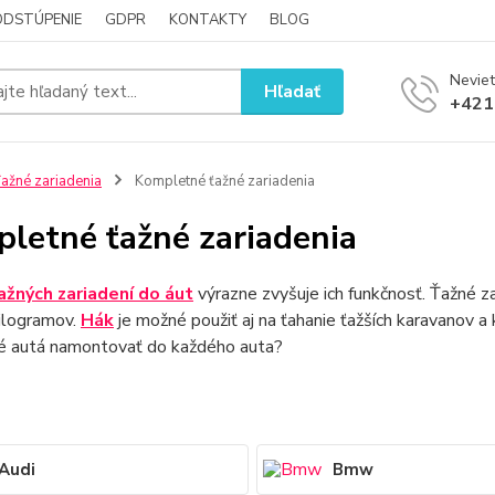
ODSTÚPENIE
GDPR
KONTAKTY
BLOG
Neviet
Hľadať
+421
ažné zariadenia
Kompletné ťažné zariadenia
letné ťažné zariadenia
ažných zariadení do áut
výrazne zvyšuje ich funkčnosť. Ťažné z
ilogramov.
Hák
je možné použiť aj na ťahanie ťažších karavanov a
é autá namontovať do každého auta?
Audi
Bmw