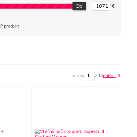
Do
€
P produkt
strana
z 14
ďalšie