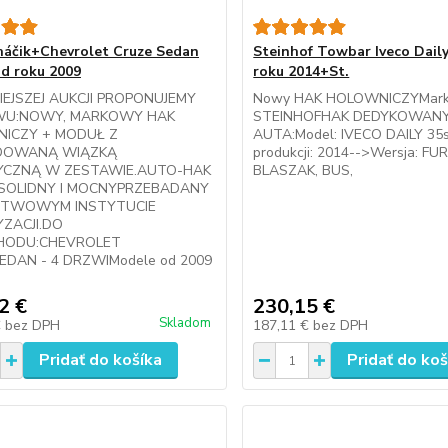
háčik+Chevrolet Cruze Sedan
Steinhof Towbar Iveco Dail
d roku 2009
roku 2014+St.
IEJSZEJ AUKCJI PROPONUJEMY
Nowy HAK HOLOWNICZYMark
WU:NOWY, MARKOWY HAK
STEINHOFHAK DEDYKOWAN
ICZY + MODUŁ Z
AUTA:Model: IVECO DAILY 35
DOWANĄ WIĄZKĄ
produkcji: 2014-->Wersja: FU
YCZNĄ W ZESTAWIE.AUTO-HAK
BLASZAK, BUS,
SOLIDNY I MOCNYPRZEBADANY
STWOWYM INSTYTUCIE
ZACJI.DO
HODU:CHEVROLET
DAN - 4 DRZWIModele od 2009
2 €
230,15 €
Skladom
€
bez DPH
187,11 €
bez DPH
Pridať do košíka
Pridať do koš