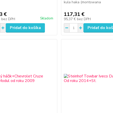
kula haka (montowana
3 €
117,31 €
Skladom
€
bez DPH
95,37 €
bez DPH
Pridať do košíka
Pridať do koš