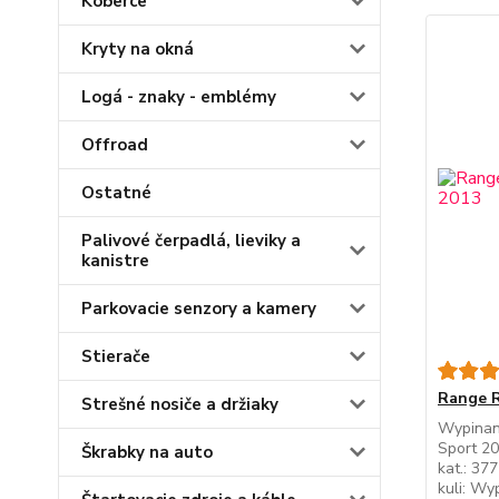
Koberce
Kryty na okná
Logá - znaky - emblémy
Offroad
Ostatné
Palivové čerpadlá, lieviky a
kanistre
Parkovacie senzory a kamery
Stierače
Range R
Strešné nosiče a držiaky
Wypinan
Sport 2
Škrabky na auto
kat.: 3
kuli: W