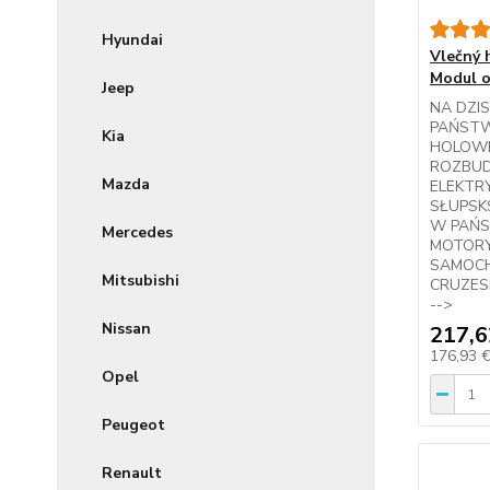
Hyundai
Vlečný 
Modul o
Jeep
NA DZIS
PAŃST
Kia
HOLOWN
ROZBU
Mazda
ELEKTR
SŁUPSK
W PAŃ
Mercedes
MOTORY
SAMOC
Mitsubishi
CRUZESE
-->
Nissan
217,6
176,93 
Opel
Peugeot
Renault