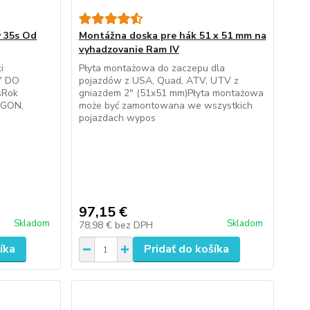
y 35s Od
Montážna doska pre hák 51 x 51 mm na
vyhadzovanie Ram IV
i
Płyta montażowa do zaczepu dla
Y DO
pojazdów z USA, Quad, ATV, UTV z
sRok
gniazdem 2" (51x51 mm)Płyta montażowa
RGON,
może być zamontowana we wszystkich
pojazdach wypos
97,15 €
Skladom
Skladom
78,98 €
bez DPH
íka
Pridať do košíka