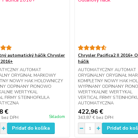
ný automatický háčik Chrysler
Chrysler Pacifica2 II 2016+ 
a 2016+
háčik
ATYCZNY AUTOMAT
AUTOMATYCZNY AUTOMAT
ALNY ORYGINAŁ MARKOWY
ORYGINALNY ORYGINAŁ MA
TNY NOWY HAK HOLOWNICZY
KOMPLETNY NOWY HAK HO
NY ODPINANY PIONOWO
WYPINANY ODPINANY PIO
ALNIE WERTYKAL
WERTYKALNIE WERTYKAL
AL FIRMY STEINHOFKULA
VERTICAL FIRMY STEINHOFK
ATYCZNA
AUTOMATYCZNA
8 €
422,96 €
Skladom
€
bez DPH
343,87 €
bez DPH
Pridať do košíka
Pridať do koš