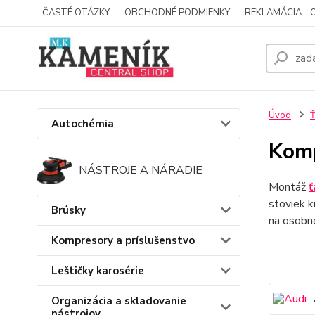
ČASTÉ OTÁZKY
OBCHODNÉ PODMIENKY
REKLAMÁCIA - 
Úvod
Ť
Autochémia
Komp
NÁSTROJE A NÁRADIE
Montáž
ť
stoviek k
Brúsky
na osobn
Kompresory a príslušenstvo
Leštičky karosérie
Organizácia a skladovanie
nástrojov