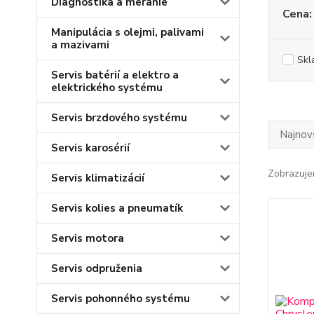
Diagnostika a meranie
Cena:
Manipulácia s olejmi, palivami
a mazivami
Skl
Servis batérií a elektro a
elektrického systému
Servis brzdového systému
Najnov
Servis karosérií
Zobrazuje
Servis klimatizácií
Servis kolies a pneumatík
Servis motora
Servis odpruženia
Servis pohonného systému