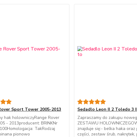
over Sport Tower 2005-2013
Sedadlo Leon II 2 Toledo 3 I
y hak holowniczyRange Rover
Zapraszamy do zakupu nowe
005 - 2013producent: BRINKNr
ZESTAWU HOLOWNICZEGOW 
77100Homologacja: TakRodzaj
znajduje się:- belka haka oraz
ypinana pionowo
części, zestaw śrub, nakrętek,