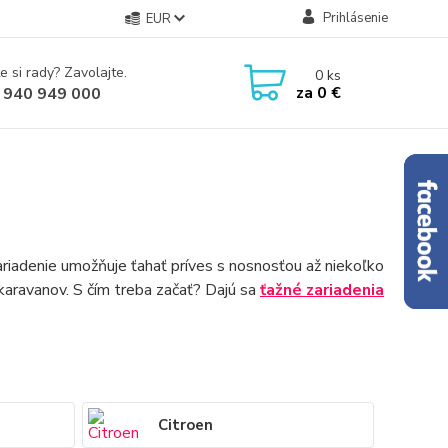
Prihlásenie
EUR
e si rady? Zavolajte.
0
ks
za
0 €
 940 949 000
ariadenie umožňuje ťahať príves s nosnosťou až niekoľko
 karavanov. S čím treba začať? Dajú sa
ťažné zariadenia
Citroen