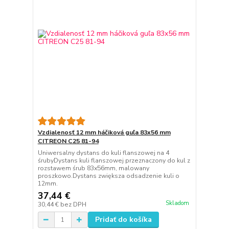
Vzdialenosť 12 mm háčiková guľa 83x56 mm
CITREON C25 81-94
Uniwersalny dystans do kuli flanszowej na 4
śrubyDystans kuli flanszowej przeznaczony do kul z
rozstawem śrub 83x56mm, malowany
proszkowo.Dystans zwiększa odsadzenie kuli o
12mm.
37,44 €
Skladom
30,44 €
bez DPH
Pridať do košíka