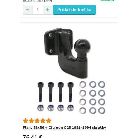
60,52 €
bez DPH
Pridať do košíka
Flany 83x56 + Citreon C25 1981-1994 skrutky
76,41 €