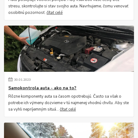
stresu, skontrolujte si stav svojho auta. Navrhujeme, čomu venovať
osobitnú pozornosť.
čítať celé
30
.
01
.
2023
Samokontrola auta - ako na to?
Rôzne komponenty auta sa časom opotrebujú. Často sa však o
potrebe ich výmeny dozvieme v tú najmenej vhodnú chvíľu. Aby ste
sa vyhli nepríjemným situá...
čítať celé