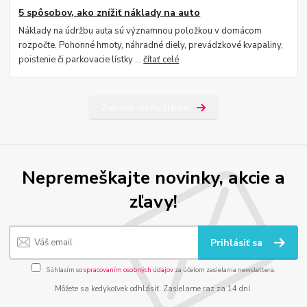
5 spôsobov, ako znížiť náklady na auto
Náklady na údržbu auta sú významnou položkou v domácom
rozpočte. Pohonné hmoty, náhradné diely, prevádzkové kvapaliny,
poistenie či parkovacie lístky ...
čítať celé
Zobraziť všetky články
Nepremeškajte novinky, akcie a
zľavy!
Prihlásiť sa
Súhlasím so
spracovaním osobných údajov
za účelom zasielania newslettera.
Môžete sa kedykoľvek odhlásiť. Zasielame raz za 14 dní.