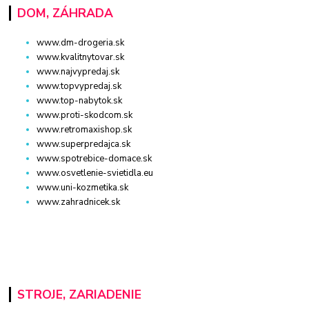
DOM, ZÁHRADA
www.dm-drogeria.sk
www.kvalitnytovar.sk
www.najvypredaj.sk
www.topvypredaj.sk
www.top-nabytok.sk
www.proti-skodcom.sk
www.retromaxishop.sk
www.superpredajca.sk
www.spotrebice-domace.sk
www.osvetlenie-svietidla.eu
www.uni-kozmetika.sk
www.zahradnicek.sk
STROJE, ZARIADENIE