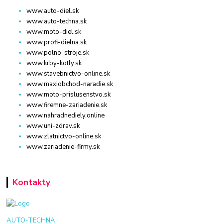
www.auto-diel.sk
www.auto-techna.sk
www.moto-diel.sk
www.profi-dielna.sk
www.polno-stroje.sk
www.krby-kotly.sk
www.stavebnictvo-online.sk
www.maxiobchod-naradie.sk
www.moto-prislusenstvo.sk
www.firemne-zariadenie.sk
www.nahradnediely.online
www.uni-zdrav.sk
www.zlatnictvo-online.sk
www.zariadenie-firmy.sk
Kontakty
AUTO-TECHNA