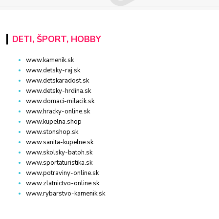
DETI, ŠPORT, HOBBY
www.kamenik.sk
www.detsky-raj.sk
www.detskaradost.sk
www.detsky-hrdina.sk
www.domaci-milacik.sk
www.hracky-online.sk
www.kupelna.shop
www.stonshop.sk
www.sanita-kupelne.sk
www.skolsky-batoh.sk
www.sportaturistika.sk
www.potraviny-online.sk
www.zlatnictvo-online.sk
www.rybarstvo-kamenik.sk