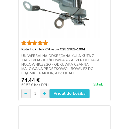
Kula Hok Hok Citreon C25 1981-1994
UNIWERSALNA ODKRĘCANA KULA KUTA Z
ZACZEPEM - KOŃCÓWKA + ZACZEP DO HAKA
HOLOWNICZEGO - ODKUWKA CZARNA,
MALOWANA PROSZKOWO - RÓWNIEŻ DO
CIĄGNIK, TRAKTOR, ATV, QUAD
74,44 €
Skladom
60,52 €
bez DPH
Pridať do košíka