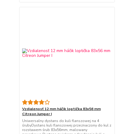
Vzdialenosť 12 mm háčik loptička 83x56 mm
Citreon Jumper I
Uniwersalny dystans do kuli flanszowej na 4
śrubyDystans kuli flanszowej przeznaczony do kul z
rozstawem śrub 83x56mm, malowany