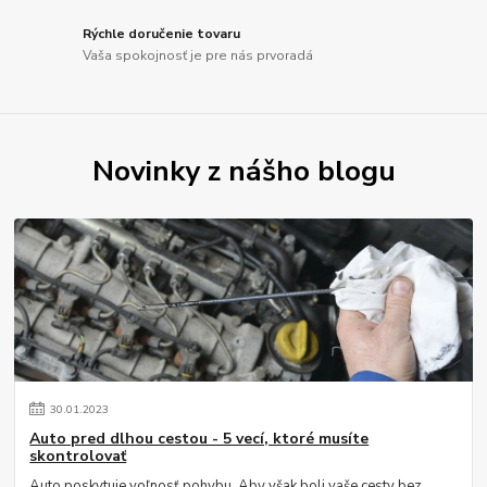
Rýchle doručenie tovaru
Vaša spokojnosť je pre nás prvoradá
Novinky z nášho blogu
30
.
01
.
2023
Auto pred dlhou cestou - 5 vecí, ktoré musíte
skontrolovať
Auto poskytuje voľnosť pohybu. Aby však boli vaše cesty bez