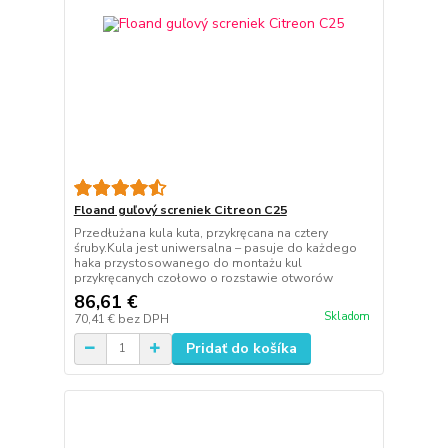
Floand guľový screniek Citreon C25
Przedłużana kula kuta, przykręcana na cztery
śruby.Kula jest uniwersalna – pasuje do każdego
haka przystosowanego do montażu kul
przykręcanych czołowo o rozstawie otworów
86,61 €
Skladom
70,41 €
bez DPH
Pridať do košíka