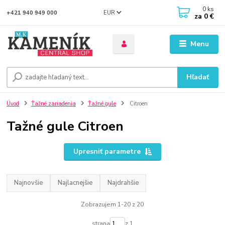
0
ks
EUR
+421 940 949 000
za
0 €
Menu
Hľadať
Úvod
Ťažné zariadenia
Ťažné gule
Citroen
Tažné gule Citroen
Upresniť parametre
Najnovšie
Najlacnejšie
Najdrahšie
Zobrazujem 1-20 z 20
strana
z 1