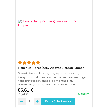
Flanch Ball, predĺžený vysávač Citreon Jumper
Przedłużana kula kuta, przykręcana na cztery
śruby.Kula jest uniwersalna – pasuje do każdego
haka przystosowanego do montażu kul
przykręcanych czołowo o rozstawie otwo
86,61 €
Skladom
70,41 €
bez DPH
Pridať do košíka