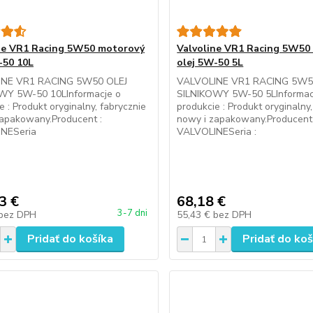
ne VR1 Racing 5W50 motorový
Valvoline VR1 Racing 5W50
-50 10L
olej 5W-50 5L
INE VR1 RACING 5W50 OLEJ
VALVOLINE VR1 RACING 5W5
WY 5W-50 10LInformacje o
SILNIKOWY 5W-50 5LInformac
e : Produkt oryginalny, fabrycznie
produkcie : Produkt oryginalny
zapakowany.Producent :
nowy i zapakowany.Producent 
NESeria
VALVOLINESeria :
3 €
68,18 €
3-7 dni
bez DPH
55,43 €
bez DPH
Pridať do košíka
Pridať do koš