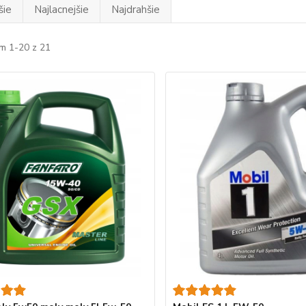
šie
Najlacnejšie
Najdrahšie
m 1-20 z 21