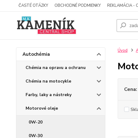
ČASTÉ OTÁZKY
OBCHODNÉ PODMIENKY
REKLAMÁCIA - 
Úvod
A
Autochémia
Moto
Chémia na opravu a ochranu
Chémia na motocykle
Cena:
Farby, laky a nástreky
Motorové oleje
Skl
0W-20
0W-30