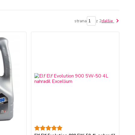
strana
z 2
ďalšie