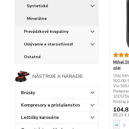
Syntetické
Minerálne
Prevádzkové kvapaliny
Umývanie a starostlivosť
Ostatné
Mihel 5
olej
Olej Sil
NÁSTROJE A NÁRADIE
502.00-
Vw:505.
Pompowt
Brúsky
101575Wł
Rodzaj p
Kompresory a príslušenstvo
104,8
85,23 €
Leštičky karosérie