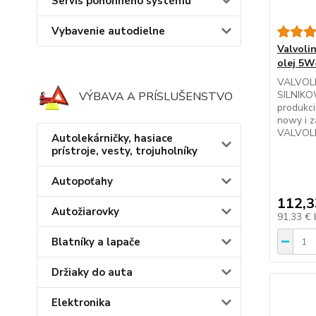
Servis pohonného systému
Vybavenie autodielne
Valvoli
olej 5W
VALVOL
SILNIKO
VÝBAVA A PRÍSLUŠENSTVO
produkci
nowy i 
VALVOLI
Autolekárničky, hasiace
prístroje, vesty, trojuholníky
Autopoťahy
112,3
Autožiarovky
91,33 €
Blatníky a lapače
Držiaky do auta
Elektronika