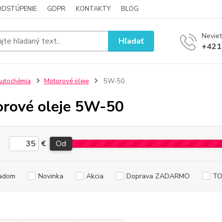
ODSTÚPENIE
GDPR
KONTAKTY
BLOG
Neviet
Hľadať
+421
utochémia
Motorové oleje
5W-50
rové oleje 5W-50
€
Od
adom
Novinka
Akcia
Doprava ZADARMO
TO