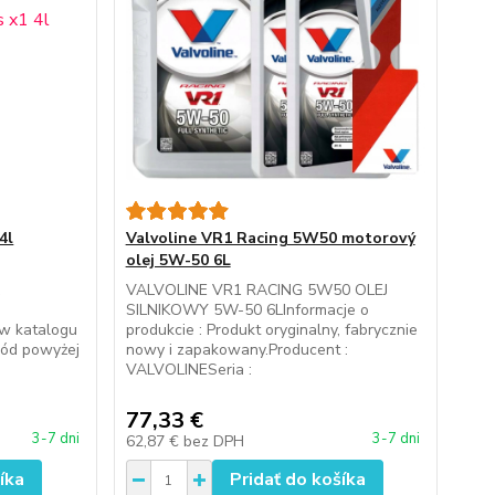
4l
Valvoline VR1 Racing 5W50 motorový
olej 5W-50 6L
L
VALVOLINE VR1 RACING 5W50 OLEJ
SILNIKOWY 5W-50 6LInformacje o
w katalogu
produkcie : Produkt oryginalny, fabrycznie
ód powyżej
nowy i zapakowany.Producent :
VALVOLINESeria :
77,33 €
3-7 dni
3-7 dni
62,87 €
bez DPH
íka
Pridať do košíka