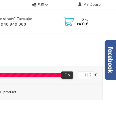
Prihlásenie
EUR
e si rady? Zavolajte.
0
ks
za
0 €
 940 949 000
Do
€
P produkt