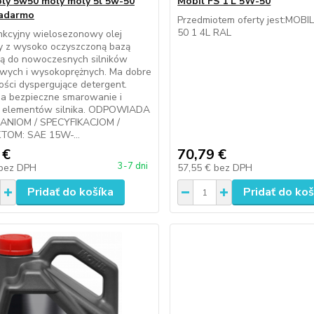
oly 5w50 moly moly 5l 5w-50
Mobil FS 1 L 5W-50
zadarmo
Przedmiotem oferty jest:MOBI
50 1 4L RAL
nkcyjny wielosezonowy olej
wy z wysoko oczyszczoną bazą
ną do nowoczesnych silników
wych i wysokoprężnych. Ma dobre
ści dyspergujące detergent.
a bezpieczne smarowanie i
ć elementów silnika. ODPOWIADA
NIOM / SPECYFIKACJOM /
OM: SAE 15W-...
 €
70,79 €
3-7 dni
bez DPH
57,55 €
bez DPH
Pridať do košíka
Pridať do koš