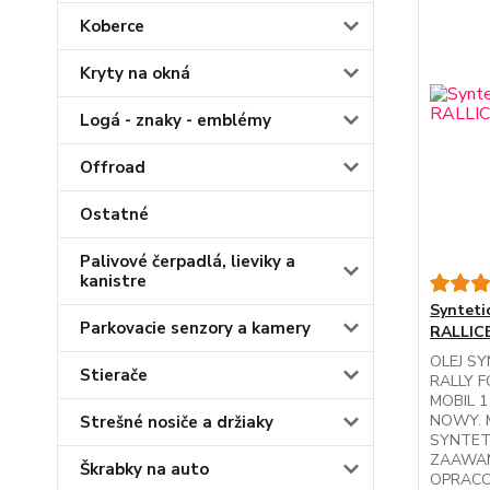
Koberce
Kryty na okná
Logá - znaky - emblémy
Offroad
Ostatné
Palivové čerpadlá, lieviky a
kanistre
Synteti
Parkovacie senzory a kamery
RALLIC
OLEJ S
Stierače
RALLY 
MOBIL 1
NOWY. 
Strešné nosiče a držiaky
SYNTET
ZAAWA
Škrabky na auto
OPRACO