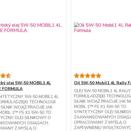
cký olej 5W-50 MOBIL1 4L
Oil 5W-50 Mobil1 4L Rally 
E FORMULA
OLEJ 5W-50 MOBIL1 4L RALLY
FORMULADZIĘKI TECHNOLOGI
YNTETYCZNY 5W-50 MOBIL1 4L
SILNIK WCIĄŻ PRACUJE JAK 
FORMULADZIĘKI TECHNOLOGII
MOBIL 1™ FS X1 5W-50 TO
 SILNIK WCIĄŻ PRACUJE JAK
SYNTETYCZNY OLEJ SILNIK
MOBIL 1™ FS X1 5W-50 TO
ZAAWANSOWANYCH OSIĄGA
YCZNY OLEJ SILNIKOWY O
OPRACOWANY Z MYŚLĄ O
NSOWANYCH OSIĄGACH,
ZAPEWNIENIU WYJĄTKOWY
WANY Z MYŚLĄ O