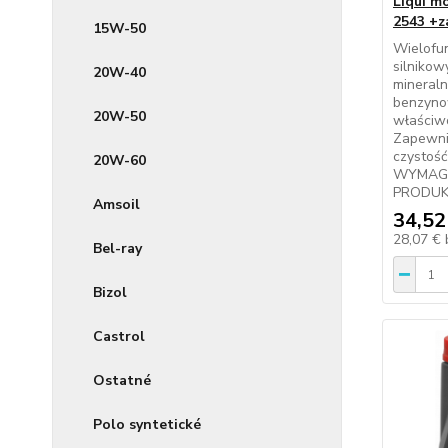
Liqui m
2543 +
15W-50
Wielofu
silniko
20W-40
mineral
benzyno
20W-50
właściwo
Zapewni
czystoś
20W-60
WYMAGA
PRODUKT
Amsoil
34,52
28,07 €
Bel-ray
Bizol
Castrol
Ostatné
Polo syntetické