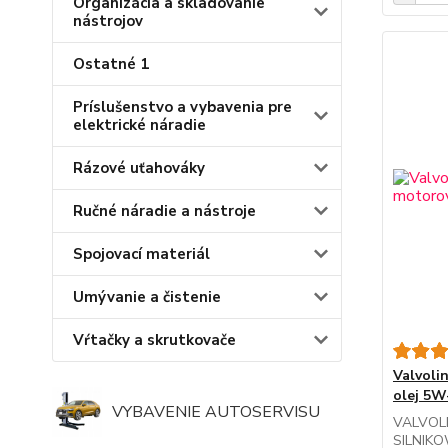
Organizácia a skladovanie
nástrojov
Ostatné 1
Príslušenstvo a vybavenia pre
elektrické náradie
Rázové uťahováky
Ručné náradie a nástroje
Spojovací materiál
Umývanie a čistenie
Vŕtačky a skrutkovače
Valvoli
olej 5W
VYBAVENIE AUTOSERVISU
VALVOL
SILNIKO