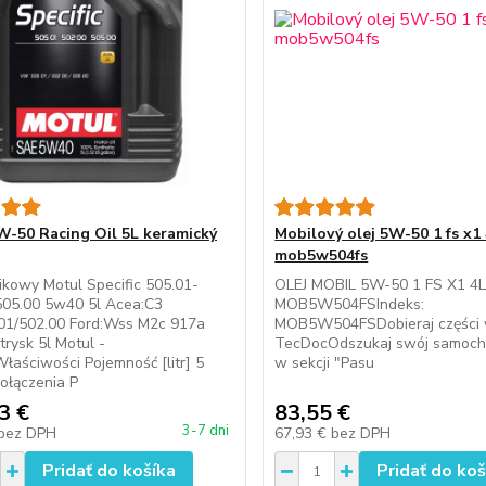
W-50 Racing Oil 5L keramický
Mobilový olej 5W-50 1 fs x1 
mob5w504fs
nikowy Motul Specific 505.01-
OLEJ MOBIL 5W-50 1 FS X1 4
505.00 5w40 5l Acea:C3
MOB5W504FSIndeks:
01/502.00 Ford:Wss M2c 917a
MOB5W504FSDobieraj części 
rysk 5l Motul -
TecDocOdszukaj swój samoch
aściwości Pojemność [litr] 5
w sekcji "Pasu
ołączenia P
3 €
83,55 €
3-7 dni
bez DPH
67,93 €
bez DPH
Pridať do košíka
Pridať do koš