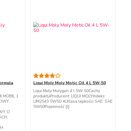
Formula
Liqui Moly Moly Motic Oil 4 L 5W-50
Liqui Moly Molygen 4 l 5W-50Cechy
I MOBIL 1
produktuProducent: LIQUI MOLYIndeks:
NOWY.
LIM2543 5W50 4LKlasa lepkości SAE: SAE
5W50Pojemność [l]:
OWY O
CH,
CH