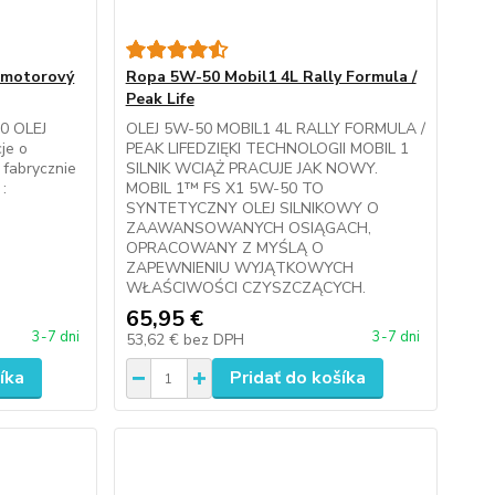
 motorový
Ropa 5W-50 Mobil1 4L Rally Formula /
Peak Life
0 OLEJ
OLEJ 5W-50 MOBIL1 4L RALLY FORMULA /
je o
PEAK LIFEDZIĘKI TECHNOLOGII MOBIL 1
, fabrycznie
SILNIK WCIĄŻ PRACUJE JAK NOWY.
:
MOBIL 1™ FS X1 5W-50 TO
SYNTETYCZNY OLEJ SILNIKOWY O
ZAAWANSOWANYCH OSIĄGACH,
OPRACOWANY Z MYŚLĄ O
ZAPEWNIENIU WYJĄTKOWYCH
WŁAŚCIWOŚCI CZYSZCZĄCYCH.
65,95 €
3-7 dni
3-7 dni
53,62 €
bez DPH
íka
Pridať do košíka