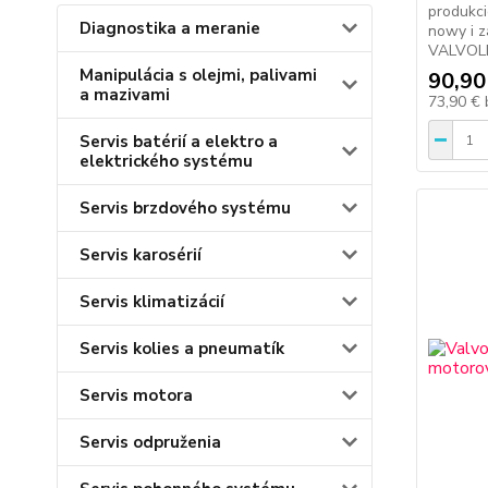
produkci
Diagnostika a meranie
nowy i 
VALVOLI
Manipulácia s olejmi, palivami
90,90
a mazivami
73,90 €
Servis batérií a elektro a
elektrického systému
Servis brzdového systému
Servis karosérií
Servis klimatizácií
Servis kolies a pneumatík
Servis motora
Servis odpruženia