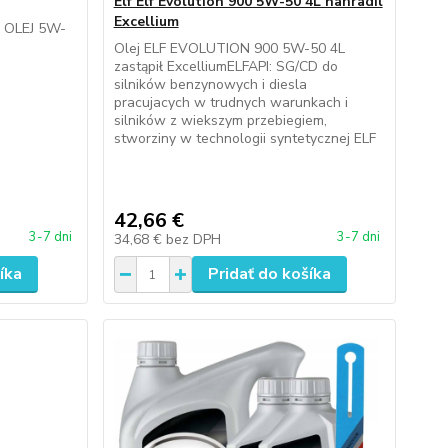
Elf Elf Evolution 900 5W-50 4L nahradil
Excellium
L OLEJ 5W-
Olej ELF EVOLUTION 900 5W-50 4L
zastąpił ExcelliumELFAPI: SG/CD do
silników benzynowych i diesla
pracujacych w trudnych warunkach i
silników z wiekszym przebiegiem,
stworziny w technologii syntetycznej ELF
42,66 €
3-7 dni
3-7 dni
34,68 €
bez DPH
íka
Pridať do košíka