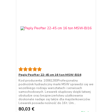
Peply Peofter 22-45 cm 16 ton MSW-BJ16
Kod producenta: 10061283Profesjonalny
podnośnik hydrauliczny marki MSW sprawdzi się we
wszelkiego rodzaju warsztatach i serwisach
samochodowych. Lewarek słupkowy dzięki łatwej
obsłudze oraz bezpieczeństwu użytkowania
doskonale nadaje się także dla majsterkowiczów.
Lewarek posiada nośność do 16 t. Um...
80,03 €