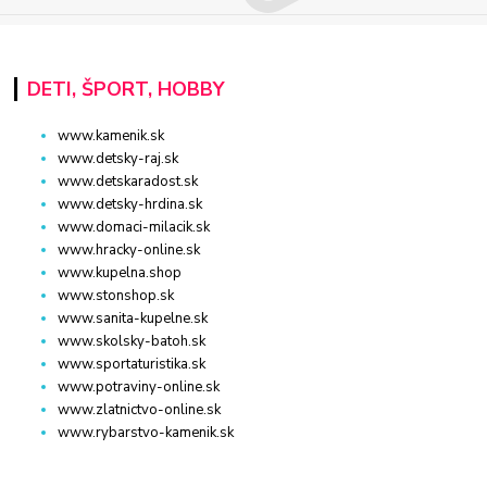
DETI, ŠPORT, HOBBY
www.kamenik.sk
www.detsky-raj.sk
www.detskaradost.sk
www.detsky-hrdina.sk
www.domaci-milacik.sk
www.hracky-online.sk
www.kupelna.shop
www.stonshop.sk
www.sanita-kupelne.sk
www.skolsky-batoh.sk
www.sportaturistika.sk
www.potraviny-online.sk
www.zlatnictvo-online.sk
www.rybarstvo-kamenik.sk