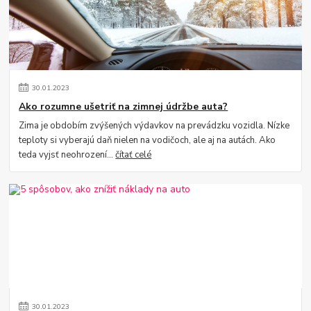
30
.
01
.
2023
Ako rozumne ušetriť na zimnej údržbe auta?
Zima je obdobím zvýšených výdavkov na prevádzku vozidla. Nízke
teploty si vyberajú daň nielen na vodičoch, ale aj na autách. Ako
teda vyjsť neohrození...
čítať celé
30
.
01
.
2023