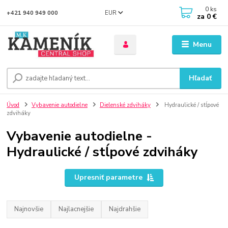
0
ks
EUR
+421 940 949 000
za
0 €
Menu
Hľadať
Úvod
Vybavenie autodielne
Dielenské zdviháky
Hydraulické / stĺpové
zdviháky
Vybavenie autodielne -
Hydraulické / stĺpové zdviháky
Upresniť parametre
Najnovšie
Najlacnejšie
Najdrahšie