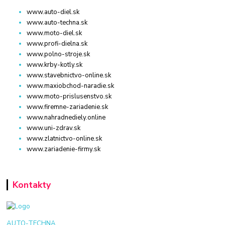
www.auto-diel.sk
www.auto-techna.sk
www.moto-diel.sk
www.profi-dielna.sk
www.polno-stroje.sk
www.krby-kotly.sk
www.stavebnictvo-online.sk
www.maxiobchod-naradie.sk
www.moto-prislusenstvo.sk
www.firemne-zariadenie.sk
www.nahradnediely.online
www.uni-zdrav.sk
www.zlatnictvo-online.sk
www.zariadenie-firmy.sk
Kontakty
AUTO-TECHNA