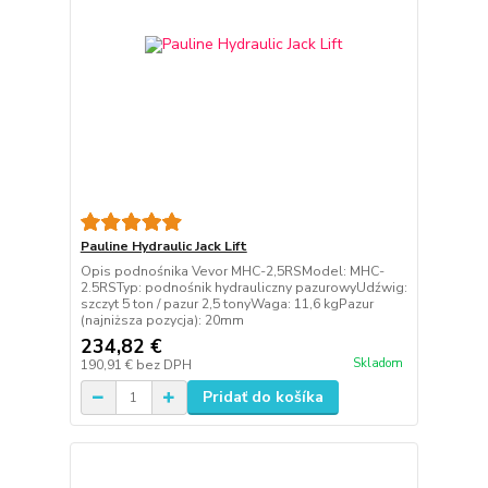
Pauline Hydraulic Jack Lift
Opis podnośnika Vevor MHC-2,5RSModel: MHC-
2.5RSTyp: podnośnik hydrauliczny pazurowyUdźwig:
szczyt 5 ton / pazur 2,5 tonyWaga: 11,6 kgPazur
(najniższa pozycja): 20mm
234,82 €
Skladom
190,91 €
bez DPH
Pridať do košíka