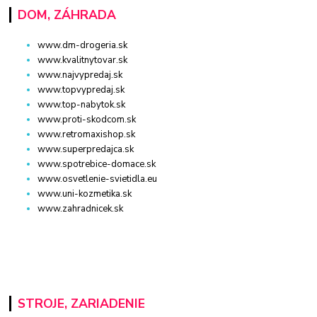
DOM, ZÁHRADA
www.dm-drogeria.sk
www.kvalitnytovar.sk
www.najvypredaj.sk
www.topvypredaj.sk
www.top-nabytok.sk
www.proti-skodcom.sk
www.retromaxishop.sk
www.superpredajca.sk
www.spotrebice-domace.sk
www.osvetlenie-svietidla.eu
www.uni-kozmetika.sk
www.zahradnicek.sk
STROJE, ZARIADENIE