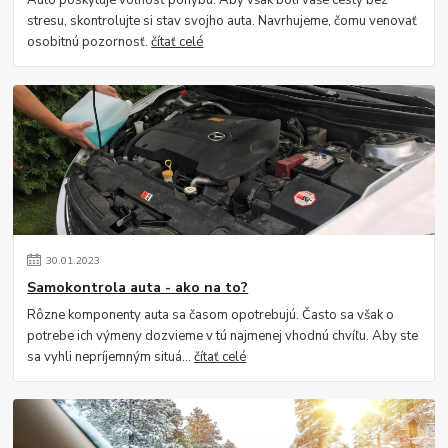
Auto poskytuje voľnosť pohybu. Aby však boli vaše cesty bez
stresu, skontrolujte si stav svojho auta. Navrhujeme, čomu venovať
osobitnú pozornosť.
čítať celé
30
.
01
.
2023
Samokontrola auta - ako na to?
Rôzne komponenty auta sa časom opotrebujú. Často sa však o
potrebe ich výmeny dozvieme v tú najmenej vhodnú chvíľu. Aby ste
sa vyhli nepríjemným situá...
čítať celé