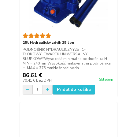
25t Hydraulický zdvih 25 ton
PODNOŚNIK HYDRAULICZNY25T 1-
TŁOKOWYLEWAREK UNIWERSALNY
SŁUPKOWYWysokość minimalna podnośnika H-
MIN = 240 mmWysokość maksymalna podnośnika
H-MAX = 375 mmNośność podn
86,61 €
Skladom
70,41 €
bez DPH
Pridať do košíka