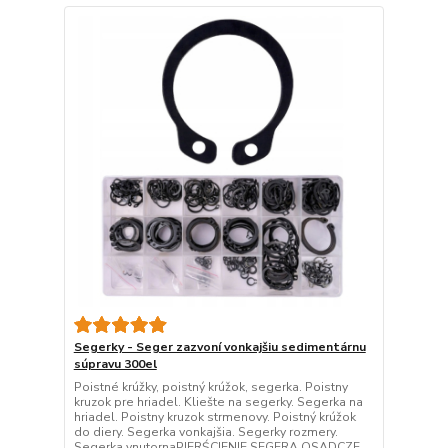
Segerky - Seger zazvoní vonkajšiu sedimentárnu
súpravu 300el
Poistné krúžky, poistný krúžok, segerka. Poistny
kruzok pre hriadel. Kliešte na segerky. Segerka na
hriadel. Poistny kruzok strmenovy. Poistný krúžok
do diery. Segerka vonkajšia. Segerky rozmery.
Segerka vnutornaPIERŚCIENIE SEGERA OSADCZE