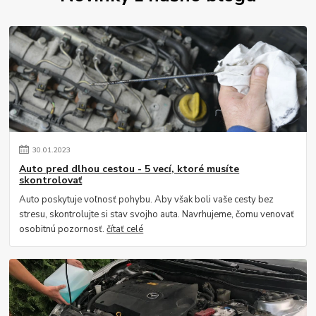
30
.
01
.
2023
Auto pred dlhou cestou - 5 vecí, ktoré musíte
skontrolovať
Auto poskytuje voľnosť pohybu. Aby však boli vaše cesty bez
stresu, skontrolujte si stav svojho auta. Navrhujeme, čomu venovať
osobitnú pozornosť.
čítať celé