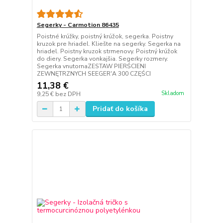
Segerky - Carmotion 86435
Poistné krúžky, poistný krúžok, segerka. Poistny
kruzok pre hriadel. Kliešte na segerky. Segerka na
hriadel. Poistny kruzok strmenovy. Poistný krúžok
do diery. Segerka vonkajšia. Segerky rozmery.
Segerka vnutornaZESTAW PIERŚCIENI
ZEWNĘTRZNYCH SEEGER'A 300 CZĘŚCI
11,38 €
Skladom
9,25 €
bez DPH
Pridať do košíka