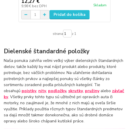
12,27 €
Skladom
9,98 €
bez DPH
Pridať do košíka
strana
z 1
Dielenské štandardné položky
Naša ponuka zahŕňa veľmi veľký výber dielenských štandardných
dielov, takže každý by mal nájsť produkt alebo produkty, ktoré
potrebuje, bez väčších problémov. Na uľahčenie dohľadania
potrebných prvkov a najlepšej ponuky sú všetky články zo
sortimentu zoradené podľa príslušných kategórií. Tie
obsahujú
poistky
,
nity
,
podložky
,
skrutky
,
pružiny
alebo
závlač
ky
. Všetky prvky tohto typu sú užitočné pri opravách auta či
motorky, no zaujímavé je, že mnohé z nich majú aj oveľa širšie
využitie. Príklady použitia rôznych typov štandardných predmetov
sa dajú množiť takmer donekonečna, ako sú drobné domáce
opravy alebo široko chápané kutilské práce.