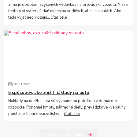
Zima je obdobím zvýšených výdavkov na prevádzku vozidla. Nízke
teploty si vyberajú daň nielen na vodičoch, ale aj na autách. Ako
teda vyjsť neohrození...
čítať celé
30
.
01
.
2023
5 spôsobov, ako znížiť náklady na auto
Náklady na údržbu auta sú významnou položkou v domácom
rozpočte. Pohonné hmoty, náhradné diely, prevádzkové kvapaliny,
poistenie či parkovacie lístky ...
čítať celé
Zobraziť všetky články