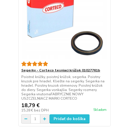
Segerky - Corteco tesniaci krúžok 01027761b
Poistné krúžky, poistný krúžok, segerka. Poistny
kruzok pre hriadel. Kliešte na segerky. Segerka na
hriadel. Poistny kruzok strmenovy. Poistný krúžok
do diery. Segerka vonkajšia. Segerky rozmery.
Segerka vnutornaFABRYCZNIE NOWY
USZCZELNIACZ MARKI CORTECO
18,79 €
Skladom
15,28 €
bez DPH
Pridať do košíka