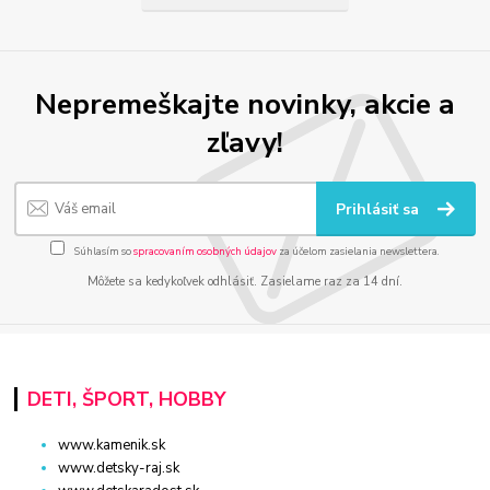
Nepremeškajte novinky, akcie a
zľavy!
Prihlásiť sa
Súhlasím so
spracovaním osobných údajov
za účelom zasielania newslettera.
Môžete sa kedykoľvek odhlásiť. Zasielame raz za 14 dní.
DETI, ŠPORT, HOBBY
www.kamenik.sk
www.detsky-raj.sk