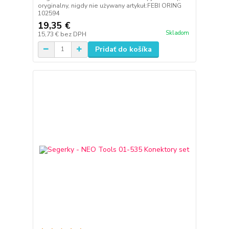
oryginalny, nigdy nie używany artykuł:FEBI ORING
102594
19,35 €
Skladom
15,73 €
bez DPH
Pridať do košíka