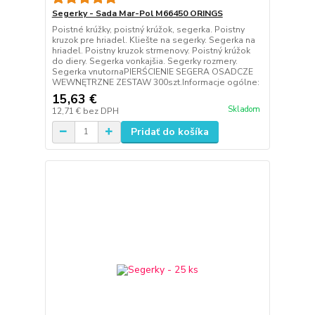
Segerky - Sada Mar-Pol M66450 ORINGS
Poistné krúžky, poistný krúžok, segerka. Poistny
kruzok pre hriadel. Kliešte na segerky. Segerka na
hriadel. Poistny kruzok strmenovy. Poistný krúžok
do diery. Segerka vonkajšia. Segerky rozmery.
Segerka vnutornaPIERŚCIENIE SEGERA OSADCZE
WEWNĘTRZNE ZESTAW 300szt.Informacje ogólne:
15,63 €
Skladom
12,71 €
bez DPH
Pridať do košíka