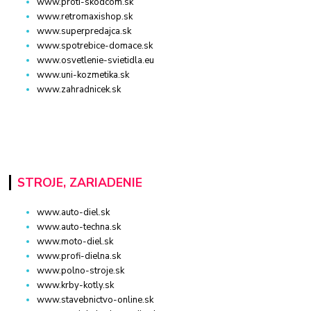
www.proti-skodcom.sk
www.retromaxishop.sk
www.superpredajca.sk
www.spotrebice-domace.sk
www.osvetlenie-svietidla.eu
www.uni-kozmetika.sk
www.zahradnicek.sk
STROJE, ZARIADENIE
www.auto-diel.sk
www.auto-techna.sk
www.moto-diel.sk
www.profi-dielna.sk
www.polno-stroje.sk
www.krby-kotly.sk
www.stavebnictvo-online.sk