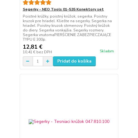
Segerky - NEO Tools 01-535 Konektory set
Poistné krúžky, poistný krúžok, segerka. Poistny
kruzok pre hriadel. Kliešte na segerky. Segerka na
hriadel. Poistny kruzok strmenovy. Poistný krúžok
do diery. Segerka vonkajšia. Segerky rozmery.
Segerka vnutornaPIERŚCIENIE ZABEZPIECZAJĄCE
TYPU E 300p.
12,81 €
Skladom
10,41 €
bez DPH
Pridať do košíka