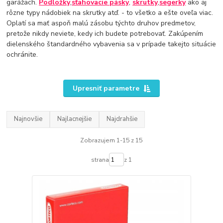
garážach.
Podložky
,
sťahovacie pásky
,
skrutky
,
segerky
ako aj
rôzne typy nádobiek na skrutky atď. - to všetko a ešte oveľa viac.
Oplatí sa mať aspoň malú zásobu týchto druhov predmetov,
pretože nikdy neviete, kedy ich budete potrebovať. Zakúpením
dielenského štandardného vybavenia sa v prípade takejto situácie
ochránite.
Upresniť parametre
Najnovšie
Najlacnejšie
Najdrahšie
Zobrazujem 1-15 z 15
strana
z 1