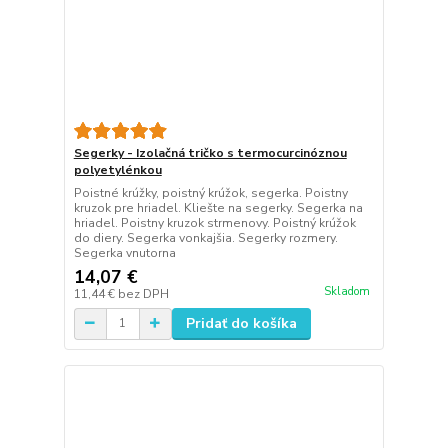
Segerky - Izolačná tričko s termocurcinóznou
polyetylénkou
Poistné krúžky, poistný krúžok, segerka. Poistny
kruzok pre hriadel. Kliešte na segerky. Segerka na
hriadel. Poistny kruzok strmenovy. Poistný krúžok
do diery. Segerka vonkajšia. Segerky rozmery.
Segerka vnutorna
14,07 €
Skladom
11,44 €
bez DPH
Pridať do košíka