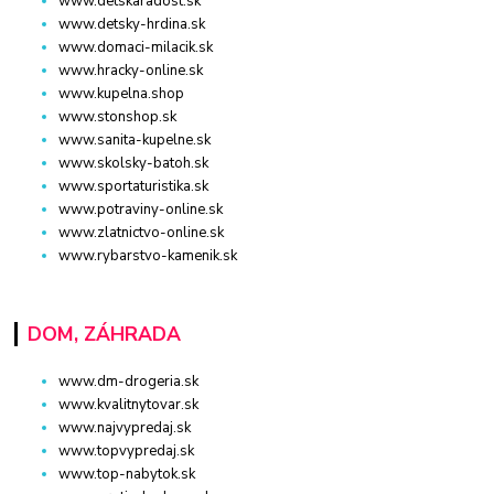
www.detskaradost.sk
www.detsky-hrdina.sk
www.domaci-milacik.sk
www.hracky-online.sk
www.kupelna.shop
www.stonshop.sk
www.sanita-kupelne.sk
www.skolsky-batoh.sk
www.sportaturistika.sk
www.potraviny-online.sk
www.zlatnictvo-online.sk
www.rybarstvo-kamenik.sk
DOM, ZÁHRADA
www.dm-drogeria.sk
www.kvalitnytovar.sk
www.najvypredaj.sk
www.topvypredaj.sk
www.top-nabytok.sk