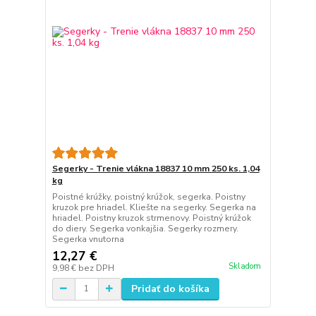
Segerky - Trenie vlákna 18837 10 mm 250 ks. 1,04
kg
Poistné krúžky, poistný krúžok, segerka. Poistny
kruzok pre hriadel. Kliešte na segerky. Segerka na
hriadel. Poistny kruzok strmenovy. Poistný krúžok
do diery. Segerka vonkajšia. Segerky rozmery.
Segerka vnutorna
12,27 €
Skladom
9,98 €
bez DPH
Pridať do košíka