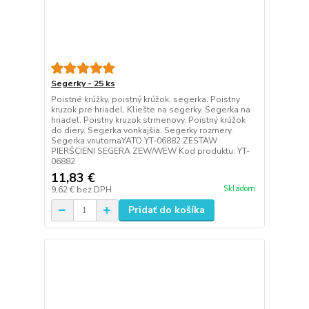
Segerky - 25 ks
Poistné krúžky, poistný krúžok, segerka. Poistny
kruzok pre hriadel. Kliešte na segerky. Segerka na
hriadel. Poistny kruzok strmenovy. Poistný krúžok
do diery. Segerka vonkajšia. Segerky rozmery.
Segerka vnutornaYATO YT-06882 ZESTAW
PIERŚCIENI SEGERA ZEW/WEW Kod produktu: YT-
06882
11,83 €
Skladom
9,62 €
bez DPH
Pridať do košíka