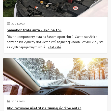
30
.
01
.
2023
Samokontrola auta - ako na to?
Rôzne komponenty auta sa časom opotrebujú. Často sa však o
potrebe ich výmeny dozvieme v tú najmenej vhodnú chvíľu. Aby ste
sa vyhli nepríjemným situá...
čítať celé
30
.
01
.
2023
Ako rozumne ušetriť na zimnej údržbe auta?