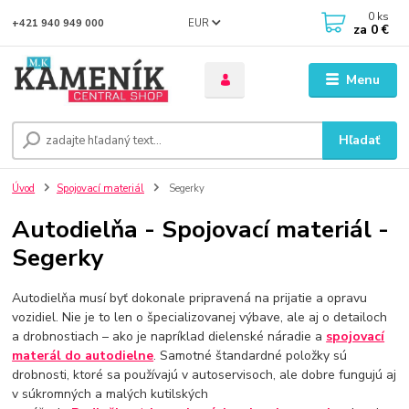
0
ks
EUR
+421 940 949 000
za
0 €
Menu
Hľadať
Úvod
Spojovací materiál
Segerky
Autodielňa - Spojovací materiál -
Segerky
Autodielňa musí byť dokonale pripravená na prijatie a opravu
vozidiel. Nie je to len o špecializovanej výbave, ale aj o detailoch
a drobnostiach – ako je napríklad dielenské náradie a
spojovací
materál do autodielne
. Samotné štandardné položky sú
drobnosti, ktoré sa používajú v autoservisoch, ale dobre fungujú aj
v súkromných a malých kutilských