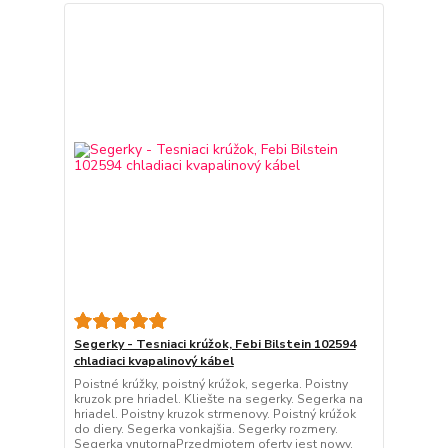
Segerky - Tesniaci krúžok, Febi Bilstein 102594
chladiaci kvapalinový kábel
Poistné krúžky, poistný krúžok, segerka. Poistny
kruzok pre hriadel. Kliešte na segerky. Segerka na
hriadel. Poistny kruzok strmenovy. Poistný krúžok
do diery. Segerka vonkajšia. Segerky rozmery.
Segerka vnutornaPrzedmiotem oferty jest nowy,