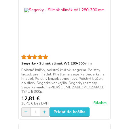
Segerky - Slimák slimák W1 280-300 mm
Poistné krúžky, poistný krúžok, segerka. Poistny
kruzok pre hriadel. Kliešte na segerky. Segerka na
hriadel. Poistny kruzok strmenovy. Poistný krúžok
do diery. Segerka vonkajšia. Segerky rozmery.
Segerka vnutornaPIERŚCIENIE ZABEZPIECZAJĄCE
TYPU E 300p.
12,81 €
Skladom
10,41 €
bez DPH
Pridať do košíka