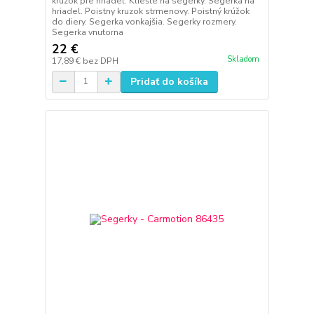
kruzok pre hriadel. Kliešte na segerky. Segerka na
hriadel. Poistny kruzok strmenovy. Poistný krúžok
do diery. Segerka vonkajšia. Segerky rozmery.
Segerka vnutorna
22 €
Skladom
17,89 €
bez DPH
Pridať do košíka