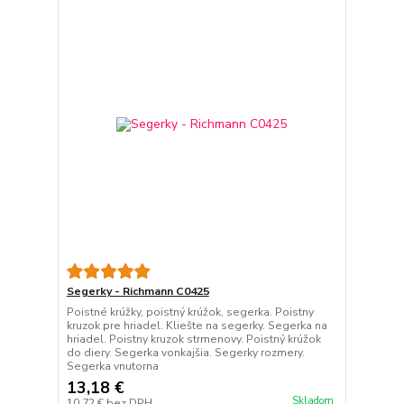
Segerky - Richmann C0425
Poistné krúžky, poistný krúžok, segerka. Poistny
kruzok pre hriadel. Kliešte na segerky. Segerka na
hriadel. Poistny kruzok strmenovy. Poistný krúžok
do diery. Segerka vonkajšia. Segerky rozmery.
Segerka vnutorna
13,18 €
Skladom
10,72 €
bez DPH