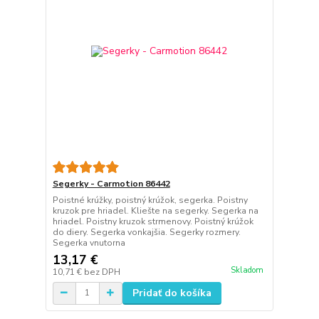
Segerky - Carmotion 86442
Poistné krúžky, poistný krúžok, segerka. Poistny
kruzok pre hriadel. Kliešte na segerky. Segerka na
hriadel. Poistny kruzok strmenovy. Poistný krúžok
do diery. Segerka vonkajšia. Segerky rozmery.
Segerka vnutorna
13,17 €
Skladom
10,71 €
bez DPH
Pridať do košíka