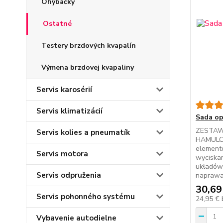
Ohýbačky
Ostatné
Testery brzdových kvapalín
Výmena brzdovej kvapaliny
Servis karosérií
Servis klimatizácií
Sada op
ZESTAW
Servis kolies a pneumatík
HAMULC
element
Servis motora
wyciskan
układów
Servis odpruženia
naprawa
30,69
Servis pohonného systému
24,95 €
Vybavenie autodielne