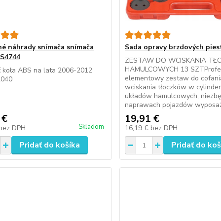
é náhrady snímača snímača
Sada opravy brzdových pies
AS4744
ZESTAW DO WCISKANIA T
HAMULCOWYCH 13 SZTProfes
ć koła ABS na lata 2006-2012
elementowy zestaw do cofani
2040
wciskania tłoczków w cylinde
układów hamulcowych, niezbę
naprawach pojazdów wyposa
 €
19,91 €
Skladom
bez DPH
16,19 €
bez DPH
Pridať do košíka
Pridať do koš