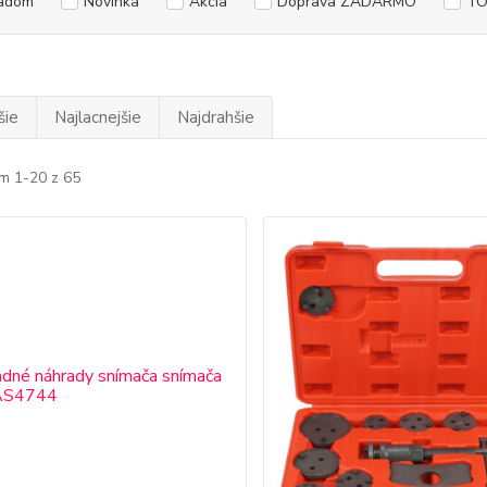
adom
Novinka
Akcia
Doprava ZADARMO
TO
šie
Najlacnejšie
Najdrahšie
m 1-20 z 65