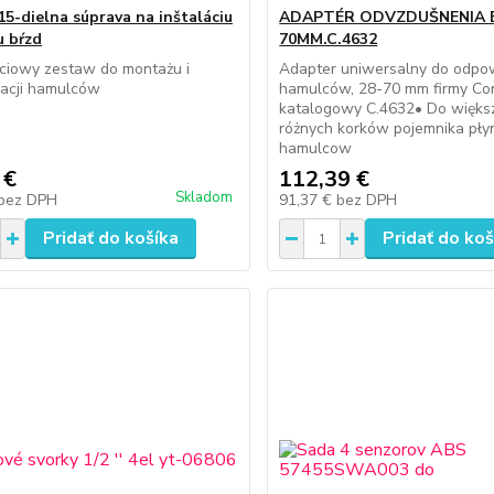
15-dielna súprava na inštaláciu
ADAPTÉR ODVZDUŠNENIA B
u bŕzd
70MM.C.4632
ściowy zestaw do montażu i
Adapter uniwersalny do odpow
acji hamulców
hamulców, 28-70 mm firmy Co
katalogowy C.4632• Do więks
różnych korków pojemnika pły
hamulcow
 €
112,39 €
Skladom
bez DPH
91,37 €
bez DPH
Pridať do košíka
Pridať do koš