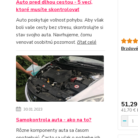
Auto pred dlhou cestou - 5 vecí,
ktoré musíte skontrolovať
Auto poskytuje voľnosť pohybu. Aby však
boli vaše cesty bez stresu, skontrolujte si
stav svojho auta. Navrhujeme, čomu
venovať osobitnú pozornosť.
čítať celé
Brzdové 
51,29
30.01.2023
41,70 €
Samokontrola auta - ako na to?
Rôzne komponenty auta sa časom
opotrebujú. Často sa však o potrebe ich