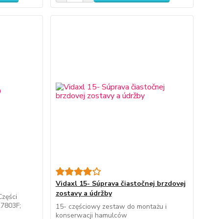
Vidaxl 15- Súprava čiastočnej brzdovej
zostavy a údržby
Części
27803F;
15- częściowy zestaw do montażu i
konserwacji hamulców