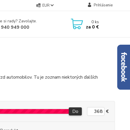
Prihlásenie
EUR
e si rady? Zavolajte.
0
ks
za
0 €
 940 949 000
brzd automobilov. Tu je zoznam niektorých ďalších
Do
€