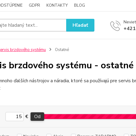
ODSTÚPENIE
GDPR
KONTAKTY
BLOG
Neviet
Hľadať
+421
ervis brzdového systému
Ostatné
is brzdového systému - ostatné
mnoho ďalších nástrojov a náradia, ktoré sa používajú pre servis 
:
€
Od