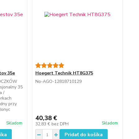
tov 35e
Hoegert Technik HT8G375
ŁOCZKÓW
No-AGO-12818710129
jonalny 35
a /
erkach
dny przy
żonyc
40,38 €
Skladom
Skladom
32,83 €
bez DPH
íka
Pridať do košíka