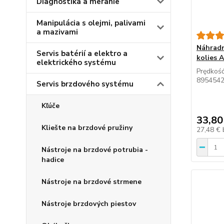
Diagnostika a meranie
Manipulácia s olejmi, palivami
a mazivami
Náhradn
Servis batérií a elektro a
kolies 
elektrického systému
Prędkoś
895454
Servis brzdového systému
Kľúče
33,80
Kliešte na brzdové pružiny
27,48 €
Nástroje na brzdové potrubia -
hadice
Nástroje na brzdové strmene
Nástroje brzdových piestov