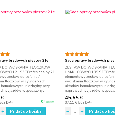
ravy brzdových piestov 21e
Sada opravy brzdových pies
 DO WCISKANIA TŁOCZKÓW
ZESTAW DO WCISKANIA T
OWYCH 21 SZTProfesjonalny 21
HAMULCOWYCH 35 SZTProfes
owy zestaw do cofania /
elementowy zestaw do cofani
ia tłoczków w cylinderkach
wyciskania tłoczków w cylind
 hamulcowych, niezbędny przy
układów hamulcowych, niezbę
ch pojazdów wyposażonyc
naprawach pojazdów wyposa
 €
45,65 €
Skladom
bez DPH
37,11 €
bez DPH
Pridať do košíka
Pridať do koš