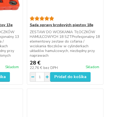
tov 13e
Sada opravy brzdových piestov 18e
ŁOCZKÓW
ZESTAW DO WCISKANIA TŁOCZKÓW
jonalny 13
HAMULCOWYCH 18 SZTProfesjonalny 18
a /
elementowy zestaw do cofania /
rkach
wciskania tłoczków w cylinderkach
dny przy
układów hamulcowych, niezbędny przy
żonych
naprawach
28 €
Skladom
Skladom
22,76 €
bez DPH
íka
Pridať do košíka