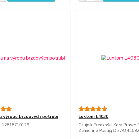
a výrobu brzdových potrubí
Luxtom L4030
-12818710129
Czujnik Prędkości Koła Prawe 
Zamienne Pasują Do A8 4E09