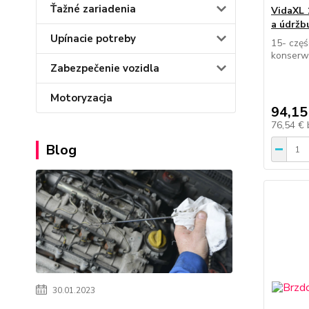
Ťažné zariadenia
VidaXL 
a údržb
Upínacie potreby
15- czę
konserw
Zabezpečenie vozidla
Motoryzacja
94,15
76,54 €
Blog
30.01.2023