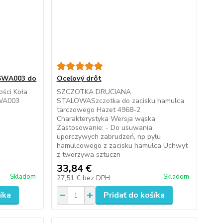
5SWA003 do
Oceľový drôt
ości Koła
SZCZOTKA DRUCIANA
SWA003
STALOWASzczotka do zacisku hamulca
tarczowego Hazet 4968-2
Charakterystyka Wersja wąska
Zastosowanie: - Do usuwania
uporczywych zabrudzeń, np pyłu
hamulcowego z zacisku hamulca Uchwyt
z tworzywa sztuczn
33,84 €
Skladom
Skladom
27,51 €
bez DPH
íka
Pridať do košíka