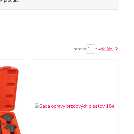
P produkt
strana
z 4
ďalšie