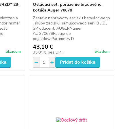
RZDY 28-
Ovládací set, porazenie brzdového
kotúča Auger 70678
ietrzania
Zestaw naprawczy zacisku hamulcowego
ndor numer
, śruby zacisku hamulcowego serii B , Z ,
zości
SProducent: AUGERNumer:
nu
AUG70678Pasuje do
pojazdów:Parametry:D
43,10 €
Skladom
Skladom
35,04 €
bez DPH
íka
Pridať do košíka