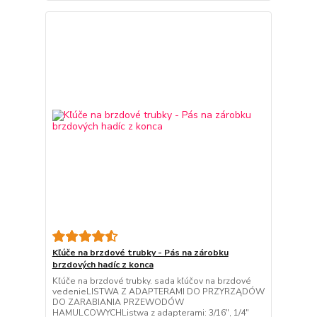
Kľúče na brzdové trubky - Pás na zárobku
brzdových hadíc z konca
Kľúče na brzdové trubky. sada kľúčov na brzdové
vedenieLISTWA Z ADAPTERAMI DO PRZYRZĄDÓW
DO ZARABIANIA PRZEWODÓW
HAMULCOWYCHListwa z adapterami: 3/16", 1/4"