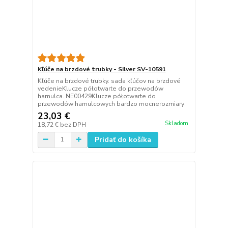
Kľúče na brzdové trubky - Silver SV-10591
Kľúče na brzdové trubky. sada kľúčov na brzdové
vedenieKlucze półotwarte do przewodów
hamulca. NE00429Klucze półotwarte do
przewodów hamulcowych bardzo mocnerozmiary:
23,03 €
Skladom
18,72 €
bez DPH
Pridať do košíka