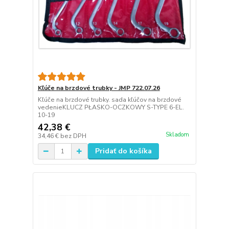
Kľúče na brzdové trubky - JMP 722.07.26
Kľúče na brzdové trubky. sada kľúčov na brzdové
vedenieKLUCZ PŁASKO-OCZKOWY S-TYPE 6-EL.
10-19
42,38 €
Skladom
34,46 €
bez DPH
Pridať do košíka