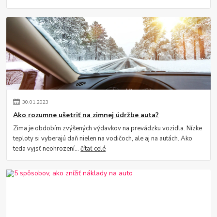
30
.
01
.
2023
Ako rozumne ušetriť na zimnej údržbe auta?
Zima je obdobím zvýšených výdavkov na prevádzku vozidla. Nízke
teploty si vyberajú daň nielen na vodičoch, ale aj na autách. Ako
teda vyjsť neohrození...
čítať celé