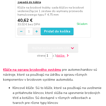
zapadá do kábla
Kľúče na brzdové trubky. sada kľúčov na brzdové
vedenieZłącze 1 zestaw do wymiany przewodu
hamulcowego typu F 4,75 mm
40,62 €
Skladom
33,02 €
bez DPH
Pridať do košíka
Načítať ďalšie produkty (20)
strana
z 3
ďalšie
Kľúče na opravu brzdového systému
pre automechanikov sú
nástroje, ktoré sa používajú na údržbu a opravu rôznych
komponentov v brzdovom systéme automobilu.
Klincové kľúče: Sú to kľúče, ktoré sa používajú na uvoľnenie
a pritiahnutie klincov, ktoré slúžia na upevnenie brzdových
tŕstí a kotúčov. Sú dostupné v rôznych veľkostiach a
tvaroch pre rôzne typy klincov.