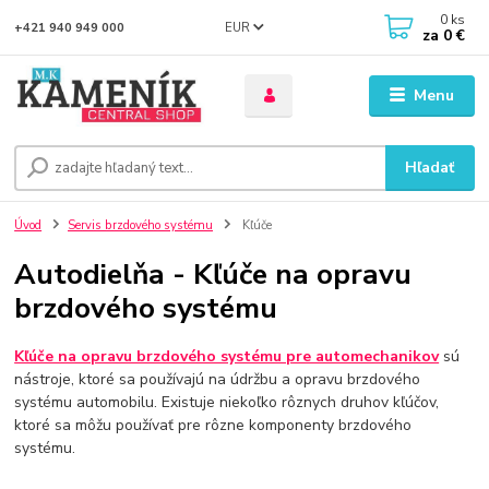
0
ks
EUR
+421 940 949 000
za
0 €
Menu
Hľadať
Úvod
Servis brzdového systému
Kľúče
Autodielňa - Kľúče na opravu
brzdového systému
Kľúče na opravu brzdového systému pre automechanikov
sú
nástroje, ktoré sa používajú na údržbu a opravu brzdového
systému automobilu. Existuje niekoľko rôznych druhov kľúčov,
ktoré sa môžu používať pre rôzne komponenty brzdového
systému.