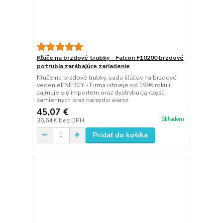
Kľúče na brzdové trubky - Falcon F10200 brzdové
potrubia zarábajúce zariadenie
Kľúče na brzdové trubky. sada kľúčov na brzdové
vedenieENERGY - Firma istnieje od 1996 roku i
zajmuje się importem oraz dystrybucją części
zamiennych oraz narzędzi warsz
45,07 €
Skladom
36,64 €
bez DPH
Pridať do košíka