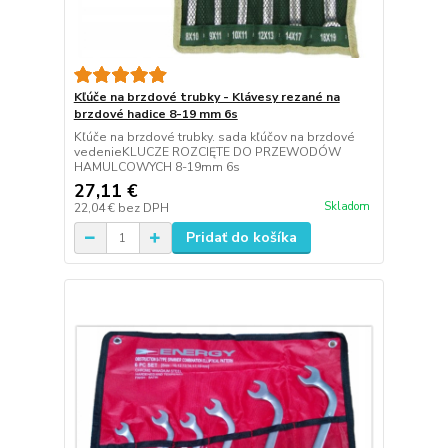
Kľúče na brzdové trubky - Klávesy rezané na
brzdové hadice 8-19 mm 6s
Kľúče na brzdové trubky. sada kľúčov na brzdové
vedenieKLUCZE ROZCIĘTE DO PRZEWODÓW
HAMULCOWYCH 8-19mm 6s
27,11 €
Skladom
22,04 €
bez DPH
Pridať do košíka