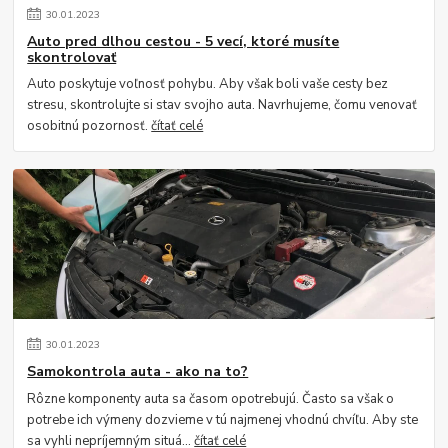
30
.
01
.
2023
Auto pred dlhou cestou - 5 vecí, ktoré musíte
skontrolovať
Auto poskytuje voľnosť pohybu. Aby však boli vaše cesty bez
stresu, skontrolujte si stav svojho auta. Navrhujeme, čomu venovať
osobitnú pozornosť.
čítať celé
30
.
01
.
2023
Samokontrola auta - ako na to?
Rôzne komponenty auta sa časom opotrebujú. Často sa však o
potrebe ich výmeny dozvieme v tú najmenej vhodnú chvíľu. Aby ste
sa vyhli nepríjemným situá...
čítať celé