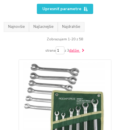
Upresniť parametre
Najnovšie
Najlacnejšie
Najdrahšie
Zobrazujem 1-20 z 58
strana
z 3
ďalšie