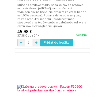
Kľúče na brzdové trubky. sada kľúčov na brzdové
vedenieNawet jeśli Twój samochód jest
wymioeniony na liście, nie oznacza że część będzie
na 100% pasować. Podane dane pokazują cały
zakres produkcji modelu - producent mógł
stosować kilka typów części w zależności od wielu
czynników. Bezwzględnie upewn...
45,98 €
Skladom
37,38 €
bez DPH
Pridať do košíka