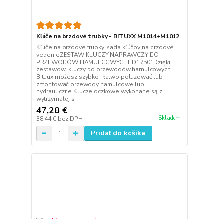
Kľúče na brzdové trubky - BITUXX M1014+M1012
Kľúče na brzdové trubky. sada kľúčov na brzdové
vedenieZESTAW KLUCZY NAPRAWCZY DO
PRZEWODÓW HAMULCOWYCHHD17501Dzięki
zestawowi kluczy do przewodów hamulcowych
Bituux możesz szybko i łatwo poluzować lub
zmontować przewody hamulcowe lub
hydrauliczne.Klucze oczkowe wykonane są z
wytrzymałej s
47,28 €
Skladom
38,44 €
bez DPH
Pridať do košíka