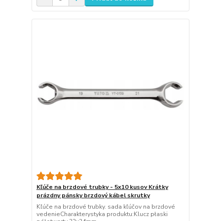
Kľúče na brzdové trubky - 5x10 kusov Krátky
prázdny pánsky brzdový kábel skrutky
Kľúče na brzdové trubky. sada kľúčov na brzdové
vedenieCharakterystyka produktu:Klucz płaski