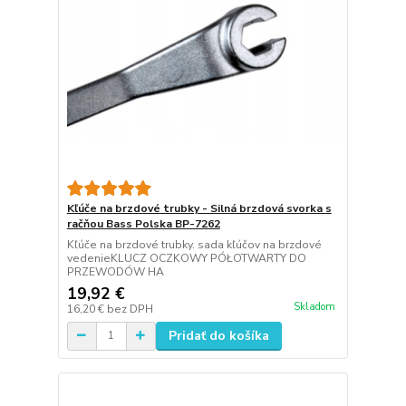
Kľúče na brzdové trubky - Silná brzdová svorka s
račňou Bass Polska BP-7262
Kľúče na brzdové trubky. sada kľúčov na brzdové
vedenieKLUCZ OCZKOWY PÓŁOTWARTY DO
PRZEWODÓW HA
19,92 €
Skladom
16,20 €
bez DPH
Pridať do košíka