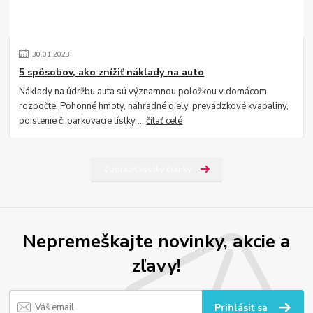
30
.
01
.
2023
5 spôsobov, ako znížiť náklady na auto
Náklady na údržbu auta sú významnou položkou v domácom
rozpočte. Pohonné hmoty, náhradné diely, prevádzkové kvapaliny,
poistenie či parkovacie lístky ...
čítať celé
Zobraziť všetky články
Nepremeškajte novinky, akcie a
zľavy!
Prihlásiť sa