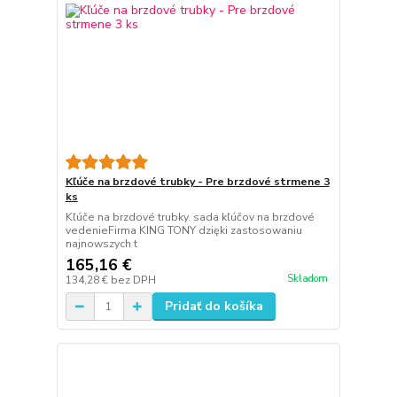
Kľúče na brzdové trubky - Pre brzdové strmene 3
ks
Kľúče na brzdové trubky. sada kľúčov na brzdové
vedenieFirma KING TONY dzięki zastosowaniu
najnowszych t
165,16 €
Skladom
134,28 €
bez DPH
Pridať do košíka