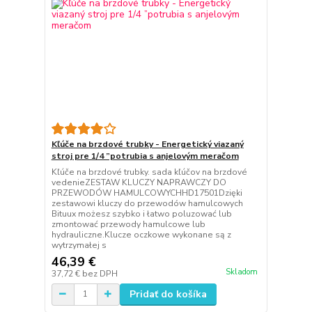
Kľúče na brzdové trubky - Energetický viazaný
stroj pre 1/4 ”potrubia s anjelovým meračom
Kľúče na brzdové trubky. sada kľúčov na brzdové
vedenieZESTAW KLUCZY NAPRAWCZY DO
PRZEWODÓW HAMULCOWYCHHD17501Dzięki
zestawowi kluczy do przewodów hamulcowych
Bituux możesz szybko i łatwo poluzować lub
zmontować przewody hamulcowe lub
hydrauliczne.Klucze oczkowe wykonane są z
wytrzymałej s
46,39 €
Skladom
37,72 €
bez DPH
Pridať do košíka