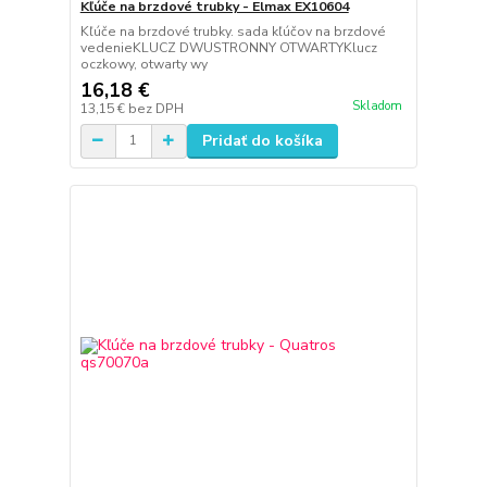
Kľúče na brzdové trubky - Elmax EX10604
Kľúče na brzdové trubky. sada kľúčov na brzdové
vedenieKLUCZ DWUSTRONNY OTWARTYKlucz
oczkowy, otwarty wy
16,18 €
Skladom
13,15 €
bez DPH
Pridať do košíka