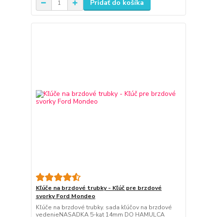
Pridať do košíka
Kľúče na brzdové trubky - Kľúč pre brzdové
svorky Ford Mondeo
Kľúče na brzdové trubky. sada kľúčov na brzdové
vedenieNASADKA 5-kąt 14mm DO HAMULCA