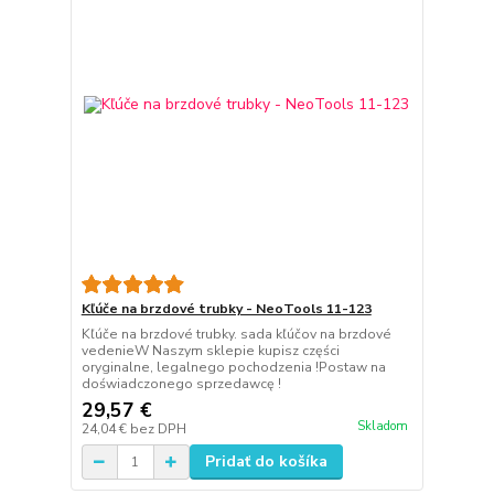
Kľúče na brzdové trubky - NeoTools 11-123
Kľúče na brzdové trubky. sada kľúčov na brzdové
vedenieW Naszym sklepie kupisz części
oryginalne, legalnego pochodzenia !Postaw na
doświadczonego sprzedawcę !
29,57 €
Skladom
24,04 €
bez DPH
Pridať do košíka