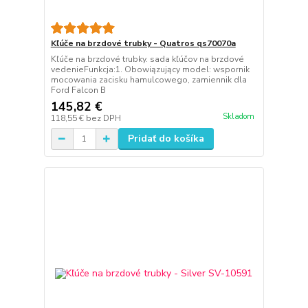
Kľúče na brzdové trubky - Quatros qs70070a
Kľúče na brzdové trubky. sada kľúčov na brzdové
vedenieFunkcja:1. Obowiązujący model: wspornik
mocowania zacisku hamulcowego, zamiennik dla
Ford Falcon B
145,82 €
Skladom
118,55 €
bez DPH
Pridať do košíka