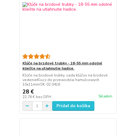
Kľúče na brzdové trubky - 18-55 mm odolné
kliešte na utiahnutie hadice.
Kľúče na brzdové trubky. sada kľúčov na brzdové
vedenieKlucz do przewodów hamulcowych
10x11mmOK-02.0416
28 €
Skladom
22,76 €
bez DPH
Pridať do košíka