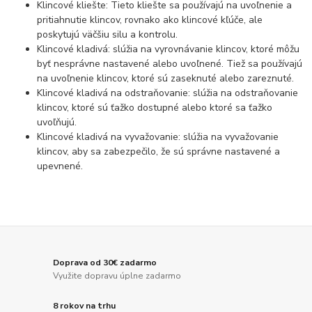
Klincové kliešte: Tieto kliešte sa používajú na uvoľnenie a
pritiahnutie klincov, rovnako ako klincové kľúče, ale
poskytujú väčšiu silu a kontrolu.
Klincové kladivá: slúžia na vyrovnávanie klincov, ktoré môžu
byť nesprávne nastavené alebo uvoľnené. Tiež sa používajú
na uvoľnenie klincov, ktoré sú zaseknuté alebo zareznuté.
Klincové kladivá na odstraňovanie: slúžia na odstraňovanie
klincov, ktoré sú ťažko dostupné alebo ktoré sa ťažko
uvoľňujú.
Klincové kladivá na vyvažovanie: slúžia na vyvažovanie
klincov, aby sa zabezpečilo, že sú správne nastavené a
upevnené.
Doprava od 30€ zadarmo
Využite dopravu úplne zadarmo
8 rokov na trhu