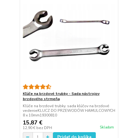
Kľúče na brzdové trubky - Sada nástrojov
brzdového strmeňa
Kľúče na brzdové trubky. sada kľúčov na brzdové
vedenieKLUCZ DO PRZEWODÓW HAMULCOWYCH
8 x 10mm19300810
15,87 €
Skladom
12,90 €
bez DPH
Pridať do košíka