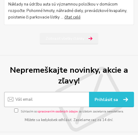
Náklady na údržbu auta sú významnou položkou v domácom
rozpočte. Pohonné hmoty, náhradné diely, prevádzkové kvapaliny,
poistenie či parkovacie lístky ...
čítať celé
Zobraziť všetky články
Nepremeškajte novinky, akcie a
zľavy!
Prihlásiť sa
Súhlasím so
spracovaním osobných údajov
za účelom zasielania newslettera.
Môžete sa kedykoľvek odhlásiť. Zasielame raz za 14 dní.