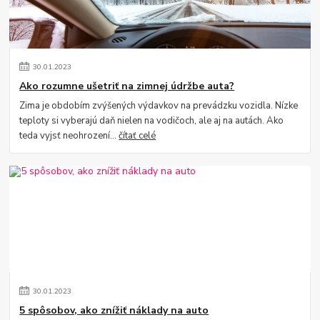
30
.
01
.
2023
Ako rozumne ušetriť na zimnej údržbe auta?
Zima je obdobím zvýšených výdavkov na prevádzku vozidla. Nízke
teploty si vyberajú daň nielen na vodičoch, ale aj na autách. Ako
teda vyjsť neohrození...
čítať celé
30
.
01
.
2023
5 spôsobov, ako znížiť náklady na auto