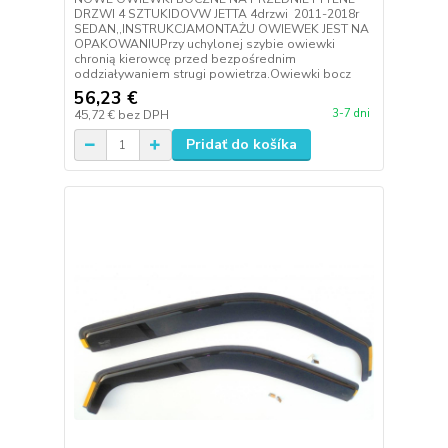
DRZWI 4 SZTUKIDOVW JETTA 4drzwi 2011-2018r
SEDAN,,INSTRUKCJAMONTAŻU OWIEWEK JEST NA
OPAKOWANIUPrzy uchylonej szybie owiewki
chronią kierowcę przed bezpośrednim
oddziaływaniem strugi powietrza.Owiewki bocz
56,23 €
3-7 dni
45,72 €
bez DPH
Pridať do košíka