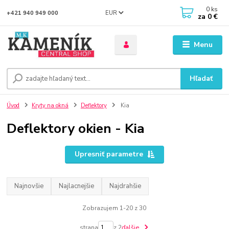
0
ks
EUR
+421 940 949 000
za
0 €
Menu
Hľadať
Úvod
Kryty na okná
Deflektory
Kia
Deflektory okien - Kia
Upresniť parametre
Najnovšie
Najlacnejšie
Najdrahšie
Zobrazujem 1-20 z 30
strana
z 2
ďalšie