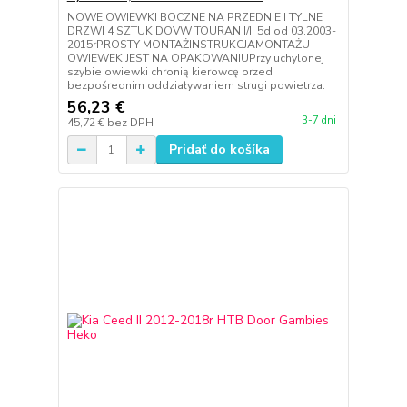
NOWE OWIEWKI BOCZNE NA PRZEDNIE I TYLNE
DRZWI 4 SZTUKIDOVW TOURAN I/II 5d od 03.2003-
2015rPROSTY MONTAŻINSTRUKCJAMONTAŻU
OWIEWEK JEST NA OPAKOWANIUPrzy uchylonej
szybie owiewki chronią kierowcę przed
bezpośrednim oddziaływaniem strugi powietrza.
56,23 €
3-7 dni
45,72 €
bez DPH
Pridať do košíka