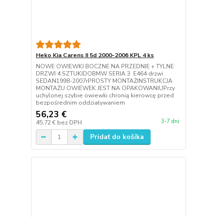
Heko Kia Carens II 5d 2000-2006 KPL 4 ks
NOWE OWIEWKI BOCZNE NA PRZEDNIE + TYLNE
DRZWI 4 SZTUKIDOBMW SERIA 3 E464 drzwi
SEDAN1998-2007rPROSTY MONTAŻINSTRUKCJA
MONTAŻU OWIEWEK JEST NA OPAKOWANIUPrzy
uchylonej szybie owiewki chronią kierowcę przed
bezpośrednim oddziaływaniem
56,23 €
3-7 dni
45,72 €
bez DPH
Pridať do košíka