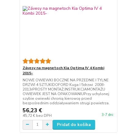
Závesy na magnetoch Kia Optima IV 4 Kombi
2015-
NOWE OWIEWKI BOCZNE NA PRZEDNIE I TYLNE
DRZWI 4 SZTUKIDOFORD Kuga I 5drzwi 2008-
2013rPROSTY MONTAŻ,INSTRUKCJAMONTAŻU
OWIEWEK JEST NA OPAKOWANIUPrzy uchylonej
szybie owiewki chronią kierowcę przed
bezpośrednim oddziaływaniem strugi powietrza.
56,23 €
3-7 dni
45,72 €
bez DPH
Pridať do košíka