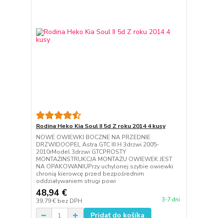
Rodina Heko Kia Soul II 5d Z roku 2014 4 kusy
NOWE OWIEWKI BOCZNE NA PRZEDNIE
DRZWIDOOPEL Astra GTC III H 3drzwi 2005-
2010rModel 3drzwi GTCPROSTY
MONTAŻINSTRUKCJA MONTAŻU OWIEWEK JEST
NA OPAKOWANIUPrzy uchylonej szybie owiewki
chronią kierowcę przed bezpośrednim
oddziaływaniem strugi powi
48,94 €
3-7 dni
39,79 €
bez DPH
Pridať do košíka