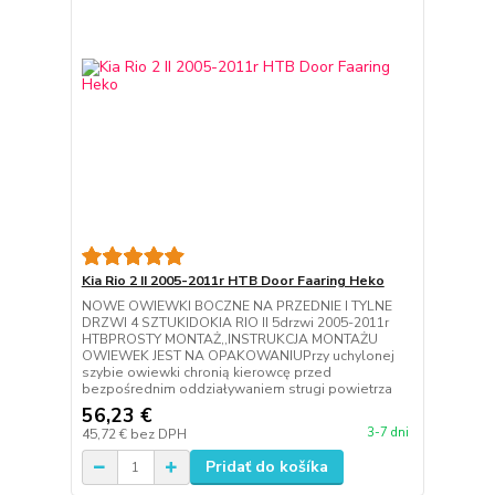
Kia Rio 2 II 2005-2011r HTB Door Faaring Heko
NOWE OWIEWKI BOCZNE NA PRZEDNIE I TYLNE
DRZWI 4 SZTUKIDOKIA RIO II 5drzwi 2005-2011r
HTBPROSTY MONTAŻ,,INSTRUKCJA MONTAŻU
OWIEWEK JEST NA OPAKOWANIUPrzy uchylonej
szybie owiewki chronią kierowcę przed
bezpośrednim oddziaływaniem strugi powietrza
56,23 €
3-7 dni
45,72 €
bez DPH
Pridať do košíka