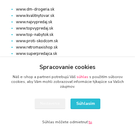
www.dm-drogeria.sk
www.kvalitnytovar.sk
www.najvypredaj.sk
www.topvypredaj.sk
www.top-nabytok.sk
www.proti-skodcom.sk
www.retromaxishop.sk
www.superpredajca.sk
www.spotrebice-domace.sk
Spracovanie cookies
www.osvetlenie-svietidla.eu
www.uni-kozmetika.sk
Náš e-shop a partneri potrebujú Váš
súhlas
s použitím súborov
www.zahradnicek.sk
cookies, aby Vám mohli zobrazovať informácie týkajúce sa Vašich
záujmov.
Súhlasím
Nastavenia
STROJE, ZARIADENIE
Súhlas môžete odmietnuť
tu
.
www.auto-diel.sk