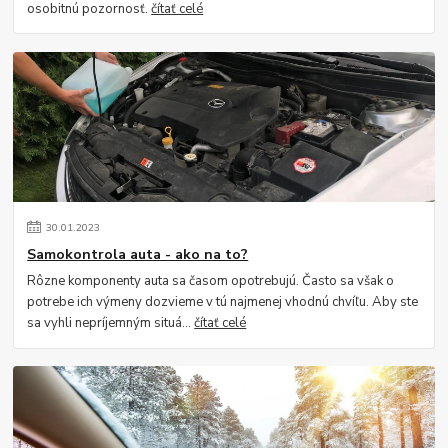
osobitnú pozornosť.
čítať celé
30
.
01
.
2023
Samokontrola auta - ako na to?
Rôzne komponenty auta sa časom opotrebujú. Často sa však o
potrebe ich výmeny dozvieme v tú najmenej vhodnú chvíľu. Aby ste
sa vyhli nepríjemným situá...
čítať celé