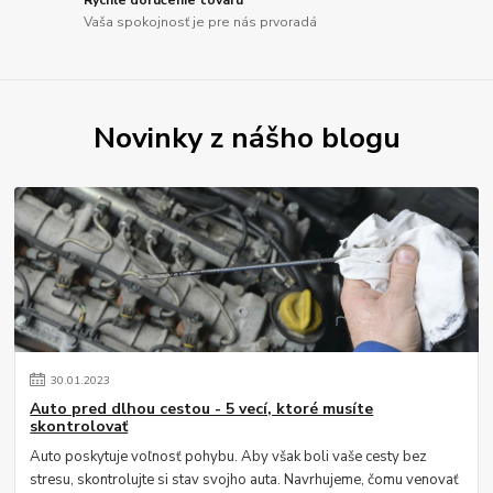
Vaša spokojnosť je pre nás prvoradá
Novinky z nášho blogu
30
.
01
.
2023
Auto pred dlhou cestou - 5 vecí, ktoré musíte
skontrolovať
Auto poskytuje voľnosť pohybu. Aby však boli vaše cesty bez
stresu, skontrolujte si stav svojho auta. Navrhujeme, čomu venovať