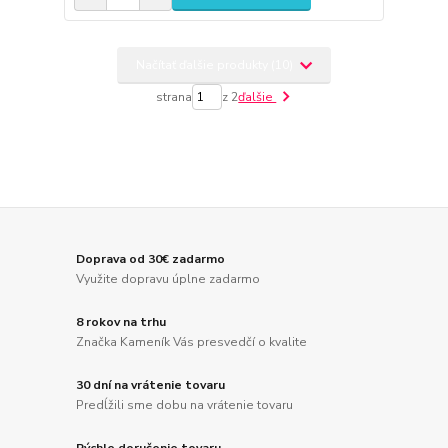
Načítať ďalšie produkty (10)
strana
z 2
ďalšie
Doprava od 30€ zadarmo
Využite dopravu úplne zadarmo
8 rokov na trhu
Značka Kameník Vás presvedčí o kvalite
30 dní na vrátenie tovaru
Predĺžili sme dobu na vrátenie tovaru
Rýchle doručenie tovaru