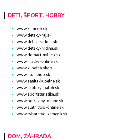
DETI, ŠPORT, HOBBY
www.kamenik.sk
www.detsky-raj.sk
www.detskaradost.sk
www.detsky-hrdina.sk
www.domaci-milacik.sk
www.hracky-online.sk
www.kupelna.shop
www.stonshop.sk
www.sanita-kupelne.sk
www.skolsky-batoh.sk
www.sportaturistika.sk
www.potraviny-online.sk
www.zlatnictvo-online.sk
www.rybarstvo-kamenik.sk
DOM, ZÁHRADA