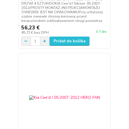
DRZWI 4 SZTUKIDOKIA Cee'd I 5drzwi 05.2007-
2012rPROSTY MONTAŻ,,INSTRUKCJAMONTAŻU
OWIEWEK JEST NA OPAKOWANIUPrzy uchylonej
szybie owiewki chronią kierowcę przed
bezpośrednim oddziaływaniem strugi powietrza
56,23 €
3-7 dni
45,72 €
bez DPH
Pridať do košíka