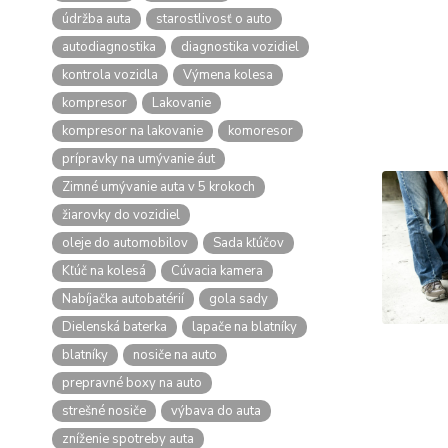
údržba auta
starostlivosť o auto
autodiagnostika
diagnostika vozidiel
kontrola vozidla
Výmena kolesa
kompresor
Lakovanie
kompresor na lakovanie
komoresor
prípravky na umývanie áut
Zimné umývanie auta v 5 krokoch
žiarovky do vozidiel
oleje do automobilov
Sada kľúčov
Kľúč na kolesá
Cúvacia kamera
Nabíjačka autobatérií
gola sady
Dielenská baterka
lapače na blatníky
blatníky
nosiče na auto
prepravné boxy na auto
strešné nosiče
výbava do auta
zníženie spotreby auta