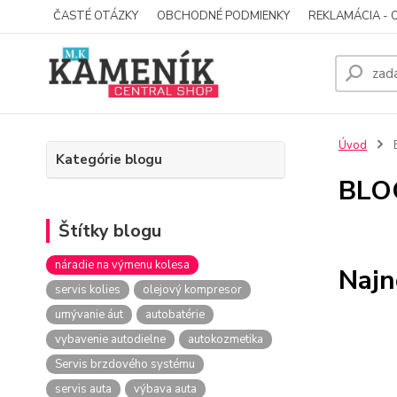
ČASTÉ OTÁZKY
OBCHODNÉ PODMIENKY
REKLAMÁCIA - 
Úvod
Kategórie blogu
BLO
Štítky blogu
náradie na výmenu kolesa
Najn
servis kolies
olejový kompresor
umývanie áut
autobatérie
vybavenie autodielne
autokozmetika
Servis brzdového systému
servis auta
výbava auta