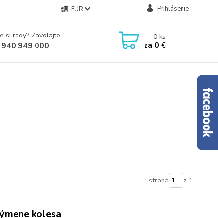
Prihlásenie
EUR
e si rady? Zavolajte.
0
ks
za
0 €
 940 949 000
strana
z 1
 výmene kolesa