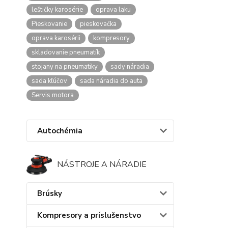
leštičky karosérie
oprava laku
Pieskovanie
pieskovačka
oprava karosérii
kompresory
skladovanie pneumatík
stojany na pneumatiky
sady náradia
sada kľúčov
sada náradia do auta
Servis motora
Autochémia
NÁSTROJE A NÁRADIE
Brúsky
Kompresory a príslušenstvo