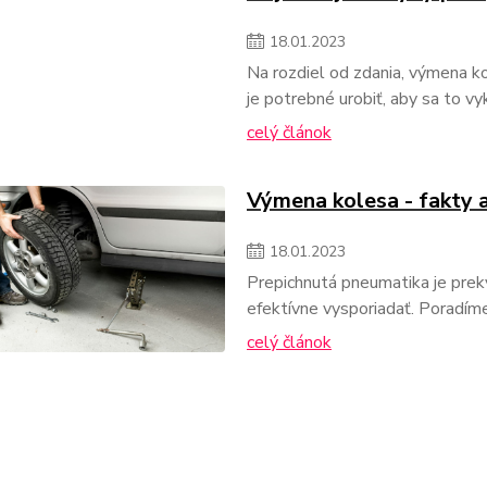
18
.
01
.
2023
Na rozdiel od zdania, výmena ko
je potrebné urobiť, aby sa to 
celý článok
Výmena kolesa - fakty a
18
.
01
.
2023
Prepichnutá pneumatika je prek
efektívne vysporiadať. Poradíme,
celý článok