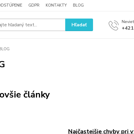
ODSTÚPENIE
GDPR
KONTAKTY
BLOG
Neviet
Hľadať
+421
BLOG
G
ovšie články
Najčastejšie chyby pri