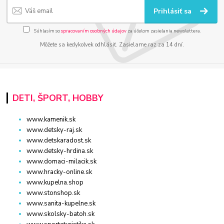
Prihlásiť sa
Súhlasím so
spracovaním osobných údajov
za účelom zasielania newslettera.
Môžete sa kedykoľvek odhlásiť. Zasielame raz za 14 dní.
DETI, ŠPORT, HOBBY
www.kamenik.sk
www.detsky-raj.sk
www.detskaradost.sk
www.detsky-hrdina.sk
www.domaci-milacik.sk
www.hracky-online.sk
www.kupelna.shop
www.stonshop.sk
www.sanita-kupelne.sk
www.skolsky-batoh.sk