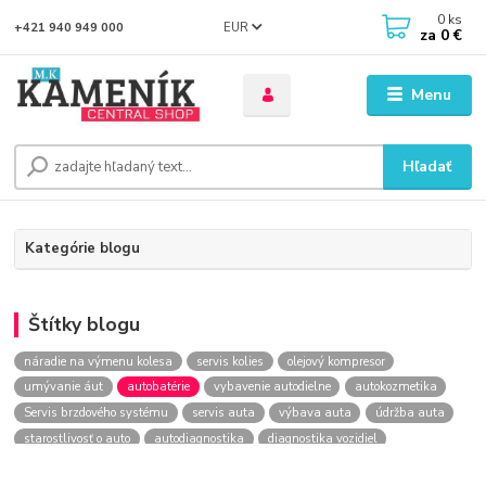
0
ks
EUR
+421 940 949 000
za
0 €
Menu
Hľadať
Kategórie blogu
Štítky blogu
náradie na výmenu kolesa
servis kolies
olejový kompresor
umývanie áut
autobatérie
vybavenie autodielne
autokozmetika
Servis brzdového systému
servis auta
výbava auta
údržba auta
starostlivosť o auto
autodiagnostika
diagnostika vozidiel
kontrola vozidla
Výmena kolesa
kompresor
Lakovanie