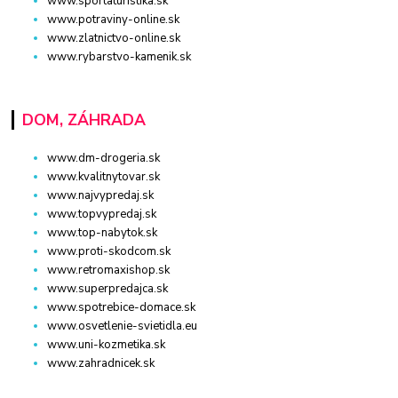
www.sportaturistika.sk
www.potraviny-online.sk
www.zlatnictvo-online.sk
www.rybarstvo-kamenik.sk
DOM, ZÁHRADA
www.dm-drogeria.sk
www.kvalitnytovar.sk
www.najvypredaj.sk
www.topvypredaj.sk
www.top-nabytok.sk
www.proti-skodcom.sk
www.retromaxishop.sk
www.superpredajca.sk
www.spotrebice-domace.sk
www.osvetlenie-svietidla.eu
www.uni-kozmetika.sk
www.zahradnicek.sk