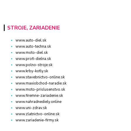
STROJE, ZARIADENIE
www.auto-diel.sk
www.auto-techna.sk
www.moto-diel.sk
www.profi-dielna.sk
www.polno-stroje.sk
www.krby-kotly.sk
www.stavebnictvo-online.sk
www.maxiobchod-naradie.sk
www.moto-prislusenstvo.sk
www.firemne-zariadenie.sk
www.nahradnediely.online
www.uni-zdrav.sk
www.zlatnictvo-online.sk
www.zariadenie-firmy.sk