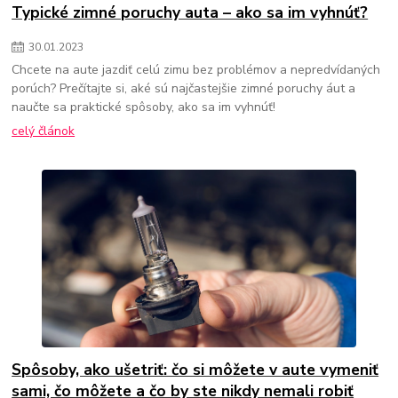
Typické zimné poruchy auta – ako sa im vyhnúť?
30
.
01
.
2023
Chcete na aute jazdiť celú zimu bez problémov a nepredvídaných
porúch? Prečítajte si, aké sú najčastejšie zimné poruchy áut a
naučte sa praktické spôsoby, ako sa im vyhnúť!
celý článok
Spôsoby, ako ušetriť: čo si môžete v aute vymeniť
sami, čo môžete a čo by ste nikdy nemali robiť