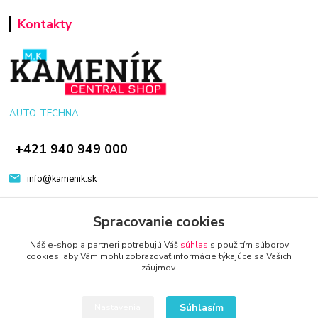
Kontakty
AUTO-TECHNA
+421 940 949 000
info@kamenik.sk
Spracovanie cookies
Náš e-shop a partneri potrebujú Váš
súhlas
s použitím súborov
cookies, aby Vám mohli zobrazovať informácie týkajúce sa Vašich
záujmov.
© 2024 Všetky práva vyhradené KAMENIK.SK
Vytvorené na
Eshop-rychlo.sk
Súhlasím
Nastavenia