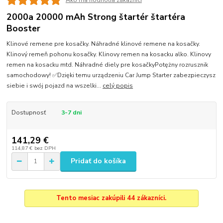
2000a 20000 mAh Strong štartér štartéra
Booster
Klinové remene pre kosačky. Náhradné klinové remene na kosačky.
Klinový remeň pohonu kosačky. Klinovy remen na kosacku alko. Klinovy
remen na kosacku mtd. Náhradné diely pre kosačkyPotężny rozrusznik
samochodowy! ✅Dzięki temu urządzeniu Car Jump Starter zabezpieczysz
siebie i swój pojazd na wszelki...
celý popis
Dostupnosť
3-7 dni
141,29 €
114,87 €
bez DPH
Pridať do košíka
Tento mesiac zakúpili 44 zákazníci.