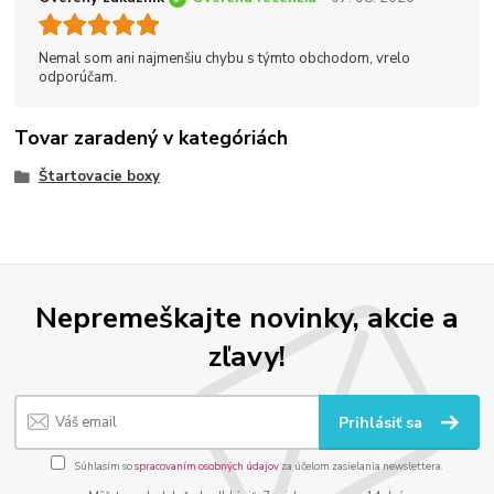
Nemal som ani najmenšiu chybu s týmto obchodom, vrelo
odporúčam.
Tovar zaradený v kategóriách
Štartovacie boxy
Nepremeškajte novinky, akcie a
zľavy!
Prihlásiť sa
Súhlasím so
spracovaním osobných údajov
za účelom zasielania newslettera.