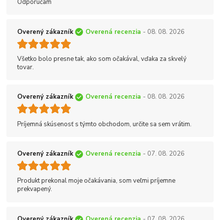
Odporúčam
Overený zákazník
Overená recenzia
- 08. 08. 2026
Všetko bolo presne tak, ako som očakával, vďaka za skvelý
tovar.
Overený zákazník
Overená recenzia
- 08. 08. 2026
Príjemná skúsenosť s týmto obchodom, určite sa sem vrátim.
Overený zákazník
Overená recenzia
- 07. 08. 2026
Produkt prekonal moje očakávania, som veľmi príjemne
prekvapený.
Overený zákazník
Overená recenzia
- 07. 08. 2026