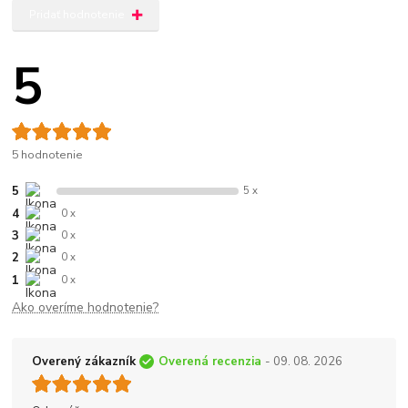
Pridať hodnotenie
5
5 hodnotenie
5
5 x
4
0 x
3
0 x
2
0 x
1
0 x
Ako overíme hodnotenie?
Overený zákazník
Overená recenzia
- 09. 08. 2026