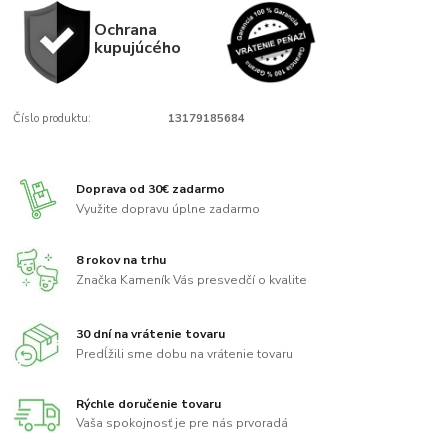
Ochrana
kupujúcého
Číslo produktu:
13179185684
Doprava od 30€ zadarmo
Využite dopravu úplne zadarmo
8 rokov na trhu
Značka Kameník Vás presvedčí o kvalite
30 dní na vrátenie tovaru
Predĺžili sme dobu na vrátenie tovaru
Rýchle doručenie tovaru
Vaša spokojnosť je pre nás prvoradá