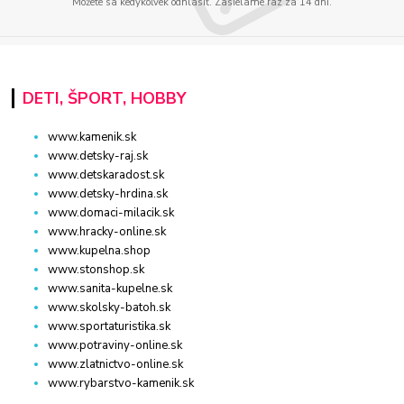
Môžete sa kedykoľvek odhlásiť. Zasielame raz za 14 dní.
DETI, ŠPORT, HOBBY
www.kamenik.sk
www.detsky-raj.sk
www.detskaradost.sk
www.detsky-hrdina.sk
www.domaci-milacik.sk
www.hracky-online.sk
www.kupelna.shop
www.stonshop.sk
www.sanita-kupelne.sk
www.skolsky-batoh.sk
www.sportaturistika.sk
www.potraviny-online.sk
www.zlatnictvo-online.sk
www.rybarstvo-kamenik.sk