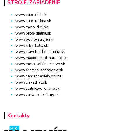
STROJE, ZARIADENIE
www.auto-diel.sk
www.auto-techna.sk
www.moto-diel.sk
www.profi-dielna.sk
www.polno-stroje.sk
www.krby-kotly.sk
www.stavebnictvo-online.sk
www.maxiobchod-naradie.sk
www.moto-prislusenstvo.sk
www.firemne-zariadenie.sk
www.nahradnediely.online
www.uni-zdrav.sk
www.zlatnictvo-online.sk
www.zariadenie-firmy.sk
Kontakty