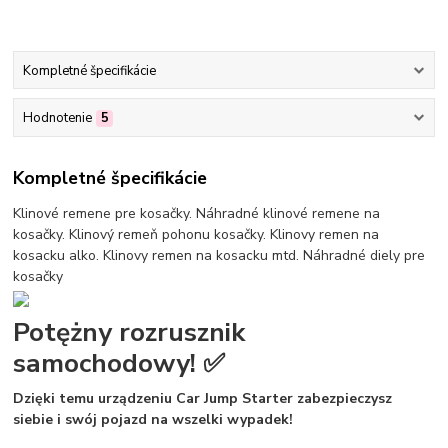
Kompletné špecifikácie
Hodnotenie
5
Kompletné špecifikácie
Klinové remene pre kosačky. Náhradné klinové remene na
kosačky. Klinový remeň pohonu kosačky. Klinovy remen na
kosacku alko. Klinovy remen na kosacku mtd. Náhradné diely pre
kosačky
Potężny rozrusznik
samochodowy! ✅
Dzięki temu urządzeniu Car Jump Starter
zabezpieczysz
siebie i swój pojazd na wszelki wypadek!