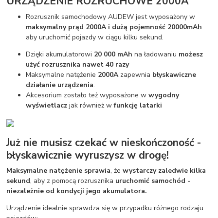
URZĄDZENIE ROZRUCHOWE 2000A
Rozrusznik samochodowy AUDEW jest wyposażony w
maksymalny prąd 2000A i dużą pojemność 20000mAh
aby uruchomić pojazdy w ciągu kilku sekund.
Dzięki akumulatorowi
20 000 mAh
na ładowaniu
możesz
użyć rozrusznika nawet 40 razy
Maksymalne natężenie
2000A
zapewnia
błyskawiczne
działanie urządzenia
.
Akcesorium zostało też wyposażone w
wygodny
wyświetlacz
jak również w
funkcję latarki
Już nie musisz czekać w nieskończoność -
błyskawicznie wyruszysz w drogę!
Maksymalne natężenie sprawia
, że
wystarczy zaledwie kilka
sekund
, aby z pomocą rozrusznika
uruchomić samochód -
niezależnie od kondycji jego akumulatora.
Urządzenie idealnie sprawdza się w przypadku różnego rodzaju