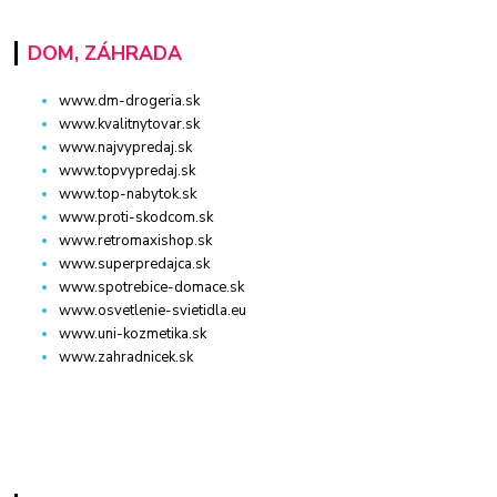
DOM, ZÁHRADA
www.dm-drogeria.sk
www.kvalitnytovar.sk
www.najvypredaj.sk
www.topvypredaj.sk
www.top-nabytok.sk
www.proti-skodcom.sk
www.retromaxishop.sk
www.superpredajca.sk
www.spotrebice-domace.sk
www.osvetlenie-svietidla.eu
www.uni-kozmetika.sk
www.zahradnicek.sk