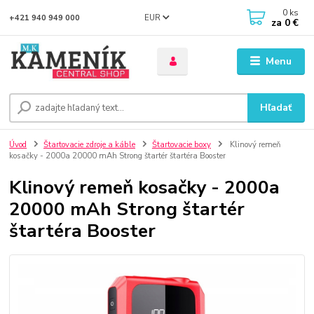
0
ks
EUR
+421 940 949 000
za
0 €
Menu
Hľadať
Úvod
Štartovacie zdroje a káble
Štartovacie boxy
Klinový remeň
kosačky - 2000a 20000 mAh Strong štartér štartéra Booster
Klinový remeň kosačky - 2000a
20000 mAh Strong štartér
štartéra Booster