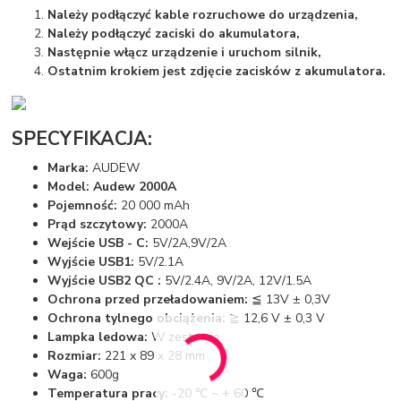
Należy podłączyć kable rozruchowe do urządzenia,
Należy podłączyć zaciski do akumulatora,
Następnie włącz urządzenie i uruchom silnik,
Ostatnim krokiem jest zdjęcie zacisków z akumulatora.
SPECYFIKACJA:
Marka:
AUDEW
Model: Audew 2000A
Pojemność:
20 000 mAh
Prąd szczytowy:
2000A
Wejście USB - C:
5V/2A,9V/2A
Wyjście USB1:
5V/2.1A
Wyjście USB2 QC :
5V/2.4A, 9V/2A, 12V/1.5A
Ochrona przed przeładowaniem:
≦ 13V ± 0,3V
Ochrona tylnego obciążenia:
≧ 12,6 V ± 0,3 V
Lampka ledowa:
W zestawie
Rozmiar:
221 x 89 x 28 mm
Waga:
600g
Temperatura pracy:
-20 ℃ ~ + 60 ℃