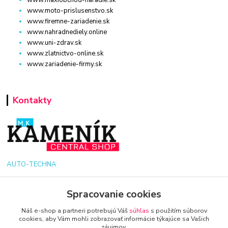
www.maxiobchod-naradie.sk
www.moto-prislusenstvo.sk
www.firemne-zariadenie.sk
www.nahradnediely.online
www.uni-zdrav.sk
www.zlatnictvo-online.sk
www.zariadenie-firmy.sk
Kontakty
AUTO-TECHNA
+421 940 949 000
Spracovanie cookies
Náš e-shop a partneri potrebujú Váš
súhlas
s použitím súborov
info@kamenik.sk
cookies, aby Vám mohli zobrazovať informácie týkajúce sa Vašich
záujmov.