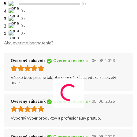
5
5 x
4
0 x
3
0 x
2
0 x
1
0 x
Ako overíme hodnotenie?
Overený zákazník
Overená recenzia
- 06. 08. 2026
Všetko bolo presne tak, ako som očakával, vďaka za skvelý
tovar.
Overený zákazník
Overená recenzia
- 05. 08. 2026
Výborný výber produktov a profesionálny prístup.