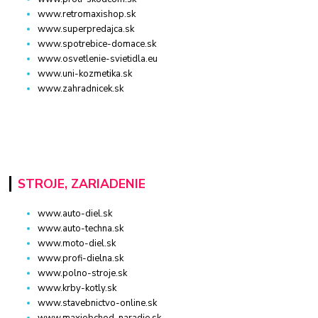
www.retromaxishop.sk
www.superpredajca.sk
www.spotrebice-domace.sk
www.osvetlenie-svietidla.eu
www.uni-kozmetika.sk
www.zahradnicek.sk
STROJE, ZARIADENIE
www.auto-diel.sk
www.auto-techna.sk
www.moto-diel.sk
www.profi-dielna.sk
www.polno-stroje.sk
www.krby-kotly.sk
www.stavebnictvo-online.sk