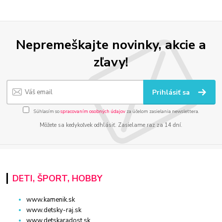
Nepremeškajte novinky, akcie a
zľavy!
Prihlásiť sa
Súhlasím so
spracovaním osobných údajov
za účelom zasielania newslettera.
Môžete sa kedykoľvek odhlásiť. Zasielame raz za 14 dní.
DETI, ŠPORT, HOBBY
www.kamenik.sk
www.detsky-raj.sk
www.detskaradost.sk