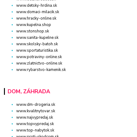
www.detsky-hrdina.sk
www.domaci-milacik.sk
www.hracky-online.sk
www.kupelna.shop
www.stonshop.sk
www.sanita-kupelne.sk
www.skolsky-batoh.sk
www.sportaturistika.sk
www.potraviny-online.sk
www.zlatnictvo-online.sk
www.rybarstvo-kamenik.sk
DOM, ZÁHRADA
www.dm-drogeria.sk
www.kvalitnytovar.sk
www.najvypredaj.sk
www.topvypredaj.sk
www.top-nabytok.sk
www.proti-skodcom.sk