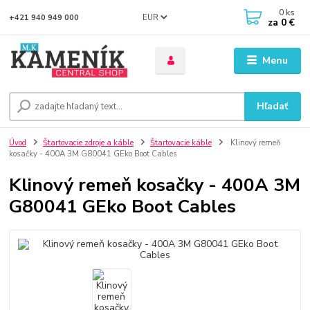
0
ks
EUR
+421 940 949 000
za
0 €
Menu
Hľadať
Úvod
Štartovacie zdroje a káble
Štartovacie káble
Klinový remeň
kosačky - 400A 3M G80041 GEko Boot Cables
Klinový remeň kosačky - 400A 3M
G80041 GEko Boot Cables