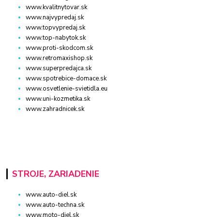
www.kvalitnytovar.sk
www.najvypredaj.sk
www.topvypredaj.sk
www.top-nabytok.sk
www.proti-skodcom.sk
www.retromaxishop.sk
www.superpredajca.sk
www.spotrebice-domace.sk
www.osvetlenie-svietidla.eu
www.uni-kozmetika.sk
www.zahradnicek.sk
STROJE, ZARIADENIE
www.auto-diel.sk
www.auto-techna.sk
www.moto-diel.sk