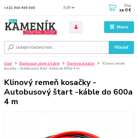
0
ks
EUR
+421 940 949 000
za
0 €
Menu
Hľadať
Úvod
Štartovacie zdroje a káble
Štartovacie káble
Klinový remeň
kosačky - Autobusový štart -káble do 600a 4 m
Klinový remeň kosačky -
Autobusový štart -káble do 600a
4 m