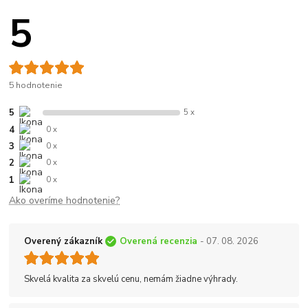
5
5 hodnotenie
5
5 x
4
0 x
3
0 x
2
0 x
1
0 x
Ako overíme hodnotenie?
Overený zákazník
Overená recenzia
- 07. 08. 2026
Skvelá kvalita za skvelú cenu, nemám žiadne výhrady.