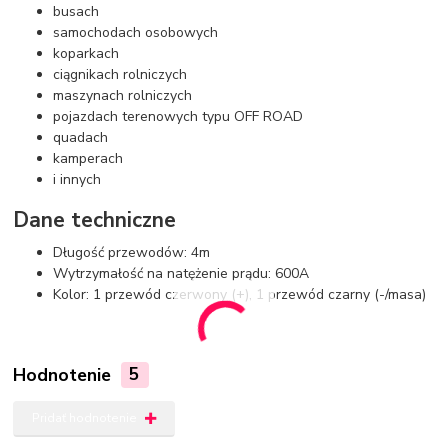
busach
samochodach osobowych
koparkach
ciągnikach rolniczych
maszynach rolniczych
pojazdach terenowych typu OFF ROAD
quadach
kamperach
i innych
Dane techniczne
Długość przewodów: 4m
Wytrzymałość na natężenie prądu: 600A
Kolor: 1 przewód czerwony (+), 1 przewód czarny (-/masa)
Hodnotenie
5
Pridať hodnotenie