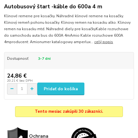
Autobusový štart -káble do 600a 4 m
Klinové remene pre kosačky. Náhradné klinové remene na kosačky.
Klinový remeň pohonu kosačky. Klinovy remen na kosacku alko. Klinovy
remen na kosacku mtd. Náhradné diely pre kosačkyKable rozruchowe
do samochodu auta bus do 600A 4mAmio Kable rozruchowe 600A
4mproducent: Amionumer katalogowy amperlux...
celý popis
Dostupnosť
3-7 dni
24,86 €
20,21 €
bez DPH
Pridať do košíka
Tento mesiac zakúpili 30 zákazníci.
Ochrana