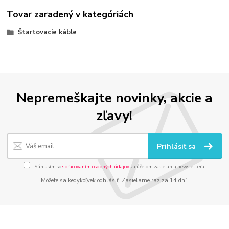
Tovar zaradený v kategóriách
Štartovacie káble
Nepremeškajte novinky, akcie a
zľavy!
Prihlásiť sa
Súhlasím so
spracovaním osobných údajov
za účelom zasielania newslettera.
Môžete sa kedykoľvek odhlásiť. Zasielame raz za 14 dní.