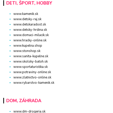
DETI, ŠPORT, HOBBY
www.kamenik.sk
www.detsky-raj.sk
www.detskaradost.sk
www.detsky-hrdina.sk
www.domaci-milacik.sk
www.hracky-online.sk
www.kupelna.shop
www.stonshop.sk
www.sanita-kupelne.sk
www.skolsky-batoh.sk
www.sportaturistika.sk
www.potraviny-online.sk
www.zlatnictvo-online.sk
www.rybarstvo-kamenik.sk
DOM, ZÁHRADA
www.dm-drogeria.sk