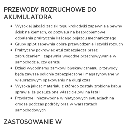
PRZEWODY ROZRUCHOWE DO
AKUMULATORA
Wysokiej jakości zaciski typu krokodylki zapewniają pewny
ścisk na klemach, co pozwala na bezproblemowe
odpalenia praktycznie każdego pojazdu mechanicznego
Gruby splot zapewnia dobre przewodzenie i szybki rozruch
Praktyczny pokrowiec etui zabezpiecza przez
zabrudzeniem i zapewnia wygodne przechowywanie w
samochodzie, czy garażu
Dzięki wygodnemu zamkowi błyskawicznemu, przewody
będą zawsze solidnie zabezpieczone i magazynowane w
wielorazowym opakowaniu na długi czas
Wysoka jakość materiału z którego zostały zrobione kable
sprawia, że posłużą one właścicielowi na lata !
Przydatne i niezawodne w nietypowych sytuacjach na
drodze podczas podróży oraz w warsztatach
samochodowych
ZASTOSOWANIE W