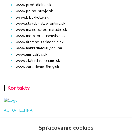
www.profi-dielna.sk
www.polno-stroje.sk
www.krby-kotly.sk
www.stavebnictvo-online.sk
www.maxiobchod-naradie.sk
www.moto-prislusenstvo.sk
www.firemne-zariadenie.sk
www.nahradnediely.online
www.uni-zdrav.sk
www.zlatnictvo-online.sk
www.zariadenie-firmy.sk
Kontakty
AUTO-TECHNA
+421 940 949 000
Spracovanie cookies