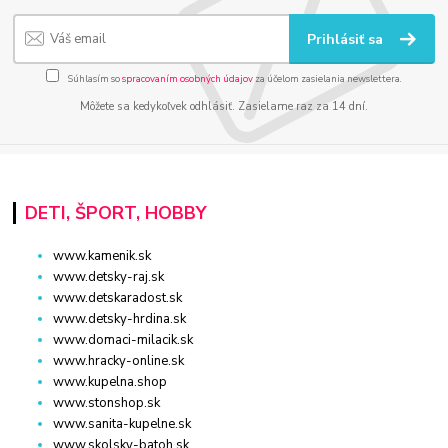
Prihlásiť sa
Súhlasím so
spracovaním osobných údajov
za účelom zasielania newslettera.
Môžete sa kedykoľvek odhlásiť. Zasielame raz za 14 dní.
DETI, ŠPORT, HOBBY
www.kamenik.sk
www.detsky-raj.sk
www.detskaradost.sk
www.detsky-hrdina.sk
www.domaci-milacik.sk
www.hracky-online.sk
www.kupelna.shop
www.stonshop.sk
www.sanita-kupelne.sk
www.skolsky-batoh.sk