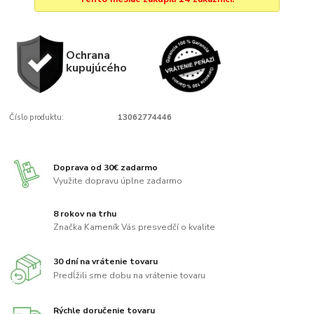
Ochrana
kupujúcého
Číslo produktu:
13062774446
Doprava od 30€ zadarmo
Využite dopravu úplne zadarmo
8 rokov na trhu
Značka Kameník Vás presvedčí o kvalite
30 dní na vrátenie tovaru
Predĺžili sme dobu na vrátenie tovaru
Rýchle doručenie tovaru