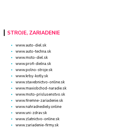
STROJE, ZARIADENIE
www.auto-diel.sk
www.auto-techna.sk
www.moto-diel.sk
www.profi-dielna.sk
www.polno-stroje.sk
www.krby-kotly.sk
www.stavebnictvo-online.sk
www.maxiobchod-naradie.sk
www.moto-prislusenstvo.sk
www.firemne-zariadenie.sk
www.nahradnediely.online
www.uni-zdrav.sk
www.zlatnictvo-online.sk
www.zariadenie-firmy.sk