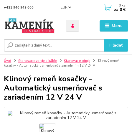
0
ks
EUR
+421 940 949 000
za
0 €
Menu
Hľadať
Úvod
Štartovacie zdroje a káble
Štartovacie zdroje
Klinový remeň
kosačky - Automatický usmerňovač s zariadením 12 V 24 V
Klinový remeň kosačky -
Automatický usmerňovač s
zariadením 12 V 24 V