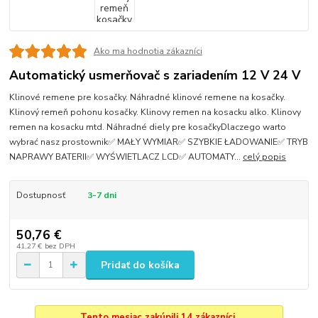
Ako ma hodnotia zákazníci
Automatický usmerňovač s zariadením 12 V 24 V
Klinové remene pre kosačky. Náhradné klinové remene na kosačky.
Klinový remeň pohonu kosačky. Klinovy remen na kosacku alko. Klinovy
remen na kosacku mtd. Náhradné diely pre kosačkyDlaczego warto
wybrać nasz prostownik✅ MAŁY WYMIAR✅ SZYBKIE ŁADOWANIE✅ TRYB
NAPRAWY BATERII✅ WYŚWIETLACZ LCD✅ AUTOMATY...
celý popis
Dostupnosť
3-7 dni
50,76 €
41,27 €
bez DPH
Pridať do košíka
Tento mesiac zakúpili 14 zákazníci.