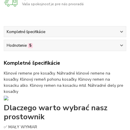
Vaša spokojnosť je pre nás prvoradá
Kompletné špecifikácie
Hodnotenie
5
Kompletné špecifikácie
Klinové remene pre kosačky. Náhradné klinové remene na
kosačky. Klinový remeň pohonu kosačky. Klinovy remen na
kosacku alko. Klinovy remen na kosacku mtd. Náhradné diely pre
kosačky
Dlaczego warto wybrać nasz
prostownik
✅ MAŁY WYMIAR