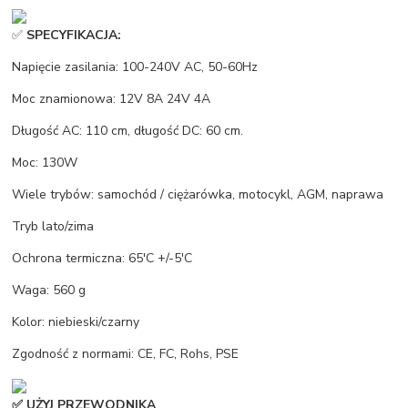
✅
SPECYFIKACJA:
Napięcie zasilania: 100-240V AC, 50-60Hz
Moc znamionowa: 12V 8A 24V 4A
Długość AC: 110 cm, długość DC: 60 cm.
Moc: 130W
Wiele trybów: samochód / ciężarówka, motocykl, AGM, naprawa
Tryb lato/zima
Ochrona termiczna: 65'C +/-5'C
Waga: 560 g
Kolor: niebieski/czarny
Zgodność z normami: CE, FC, Rohs, PSE
✅ UŻYJ PRZEWODNIKA