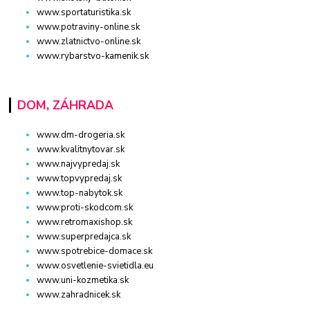
www.sportaturistika.sk
www.potraviny-online.sk
www.zlatnictvo-online.sk
www.rybarstvo-kamenik.sk
DOM, ZÁHRADA
www.dm-drogeria.sk
www.kvalitnytovar.sk
www.najvypredaj.sk
www.topvypredaj.sk
www.top-nabytok.sk
www.proti-skodcom.sk
www.retromaxishop.sk
www.superpredajca.sk
www.spotrebice-domace.sk
www.osvetlenie-svietidla.eu
www.uni-kozmetika.sk
www.zahradnicek.sk