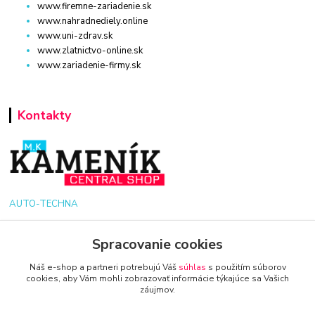
www.firemne-zariadenie.sk
www.nahradnediely.online
www.uni-zdrav.sk
www.zlatnictvo-online.sk
www.zariadenie-firmy.sk
Kontakty
AUTO-TECHNA
+421 940 949 000
Spracovanie cookies
Náš e-shop a partneri potrebujú Váš
súhlas
s použitím súborov
info@kamenik.sk
cookies, aby Vám mohli zobrazovať informácie týkajúce sa Vašich
záujmov.