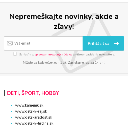
Nepremeškajte novinky, akcie a
zľavy!
Prihlásiť sa
Súhlasím so
spracovaním osobných údajov
za účelom zasielania newslettera.
Môžete sa kedykoľvek odhlásiť. Zasielame raz za 14 dní.
DETI, ŠPORT, HOBBY
www.kamenik.sk
www.detsky-raj.sk
www.detskaradost.sk
www.detsky-hrdina.sk