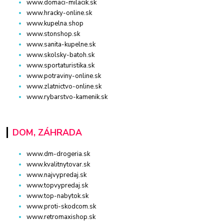
www.domaci-milacik.sk
www.hracky-online.sk
www.kupelna.shop
www.stonshop.sk
www.sanita-kupelne.sk
www.skolsky-batoh.sk
www.sportaturistika.sk
www.potraviny-online.sk
www.zlatnictvo-online.sk
www.rybarstvo-kamenik.sk
DOM, ZÁHRADA
www.dm-drogeria.sk
www.kvalitnytovar.sk
www.najvypredaj.sk
www.topvypredaj.sk
www.top-nabytok.sk
www.proti-skodcom.sk
www.retromaxishop.sk