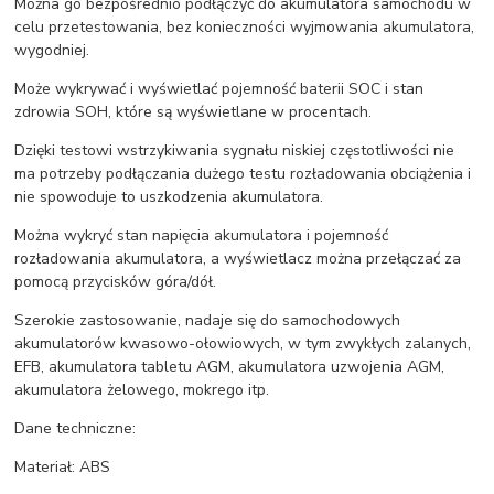
Można go bezpośrednio podłączyć do akumulatora samochodu w
celu przetestowania, bez konieczności wyjmowania akumulatora,
wygodniej.
Może wykrywać i wyświetlać pojemność baterii SOC i stan
zdrowia SOH, które są wyświetlane w procentach.
Dzięki testowi wstrzykiwania sygnału niskiej częstotliwości nie
ma potrzeby podłączania dużego testu rozładowania obciążenia i
nie spowoduje to uszkodzenia akumulatora.
Można wykryć stan napięcia akumulatora i pojemność
rozładowania akumulatora, a wyświetlacz można przełączać za
pomocą przycisków góra/dół.
Szerokie zastosowanie, nadaje się do samochodowych
akumulatorów kwasowo-ołowiowych, w tym zwykłych zalanych,
EFB, akumulatora tabletu AGM, akumulatora uzwojenia AGM,
akumulatora żelowego, mokrego itp.
Dane techniczne:
Materiał: ABS