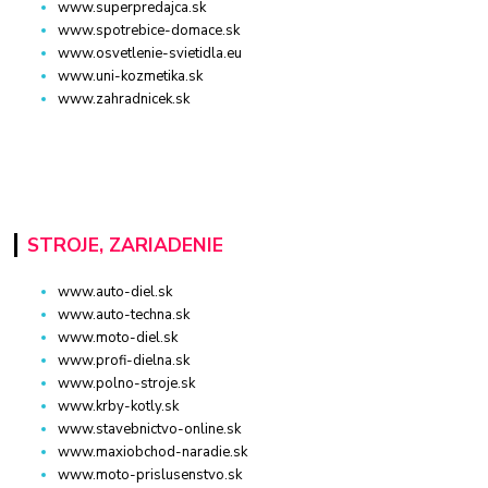
www.superpredajca.sk
www.spotrebice-domace.sk
www.osvetlenie-svietidla.eu
www.uni-kozmetika.sk
www.zahradnicek.sk
STROJE, ZARIADENIE
www.auto-diel.sk
www.auto-techna.sk
www.moto-diel.sk
www.profi-dielna.sk
www.polno-stroje.sk
www.krby-kotly.sk
www.stavebnictvo-online.sk
www.maxiobchod-naradie.sk
www.moto-prislusenstvo.sk