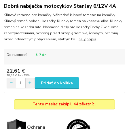
Dobrá nabíjačka motocyklov Stanley 6/12V 4A
Klinové remene pre kosačky. Náhradné klinové remene na kosačky.
Klinový remeň pohonu kosačky. Klinovy remen na kosacku alko. Klinovy
remen na kosacku mtd. Náhradné diely pre kosačkyCechy:Z wieloma
zabezpieczeniami, ochroną przed przepięciem wejściowym, ochroną
przed odwrotnym połączeniem, słabym ko...
celý popis
Dostupnosť
3-7 dni
22,61 €
18,38 €
bez DPH
Pridať do košíka
Tento mesiac zakúpili 44 zákazníci.
Ochrana