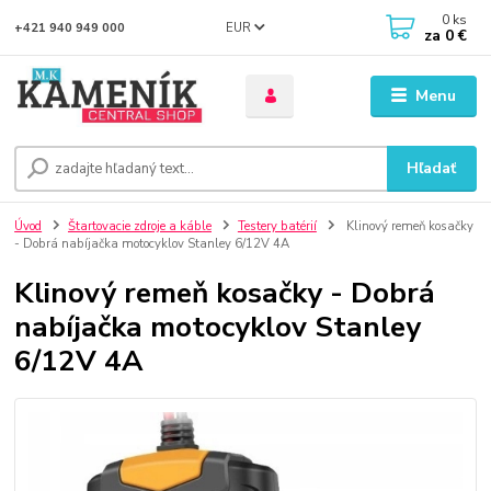
0
ks
EUR
+421 940 949 000
za
0 €
Menu
Hľadať
Úvod
Štartovacie zdroje a káble
Testery batérií
Klinový remeň kosačky
- Dobrá nabíjačka motocyklov Stanley 6/12V 4A
Klinový remeň kosačky - Dobrá
nabíjačka motocyklov Stanley
6/12V 4A