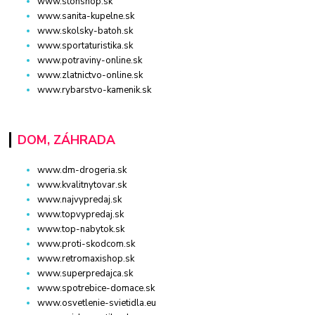
www.stonshop.sk
www.sanita-kupelne.sk
www.skolsky-batoh.sk
www.sportaturistika.sk
www.potraviny-online.sk
www.zlatnictvo-online.sk
www.rybarstvo-kamenik.sk
DOM, ZÁHRADA
www.dm-drogeria.sk
www.kvalitnytovar.sk
www.najvypredaj.sk
www.topvypredaj.sk
www.top-nabytok.sk
www.proti-skodcom.sk
www.retromaxishop.sk
www.superpredajca.sk
www.spotrebice-domace.sk
www.osvetlenie-svietidla.eu