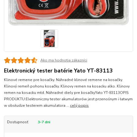
Ako ma hodnotia zákazníci
Elektronický tester batérie Yato YT-83113
Klinové remene pre kosačky. Náhradné klinové remene na kosačky.
Klinový remeň pohonu kosačky. Klinovy remen na kosacku alko. Klinovy
remen na kosacku mtd. Náhradné diely pre kosačkyYato YT-83113OPIS
PRODUKTU:Elektroniczny tester akumulatorów jest przenośnym i łatwym
w obsłudze testerem akumulatora ...
celý popis
Dostupnosť
3-7 dni