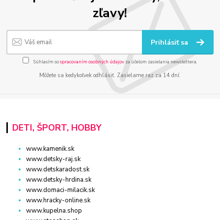
zľavy!
Prihlásiť sa
Súhlasím so
spracovaním osobných údajov
za účelom zasielania newslettera.
Môžete sa kedykoľvek odhlásiť. Zasielame raz za 14 dní.
DETI, ŠPORT, HOBBY
www.kamenik.sk
www.detsky-raj.sk
www.detskaradost.sk
www.detsky-hrdina.sk
www.domaci-milacik.sk
www.hracky-online.sk
www.kupelna.shop