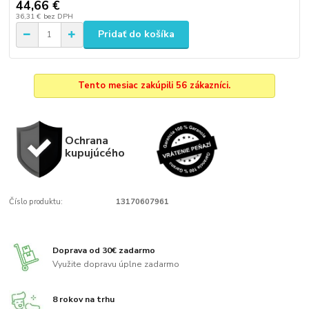
44,66 €
36,31 €
bez DPH
Pridať do košíka
Tento mesiac zakúpili 56 zákazníci.
Ochrana
kupujúcého
Číslo produktu:
13170607961
Doprava od 30€ zadarmo
Využite dopravu úplne zadarmo
8 rokov na trhu