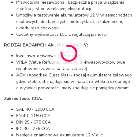
Prawidłowa niezawodna i bezpieczna praca urządzenia
zależna jest od właściwej eksploatacji.
Umożliwia testowanie akumulatorów 12 V w samochodach
osobowych, dostawczych i motocyklach, a także ocenę
układu rozruchowego.
Czytelny wyświetlacz LCD z regulacją jasności.
RODZAJ BADANYCH AKUMULATORÓW:
kwasowo-ołowiowe (tzw. mokre)
VRLA (Valve Refulated Lead Acid)-kwasowo-ołowiowe
regulowane zaworami (tzw. żelowe)
AGM (Absorbed Glass Mat) - rodzaj akumulatora żelowego
gdzie elektrolit znajduje sie w matach z włókna szklanego
o wysokiej prowatości, maty znajdują się pomiędzy płytami
Zakres testu CCA:
SAE 40 - 1200 CCA
EN 40 -1150 CCA
DIN 25 - 675 CCA
IEC 30 - 775 CCA
Napięcie znamionowe akumulatora 12 V d. c.