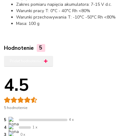
Zakres pomiaru napięcia akumulatora: 7-15 V d.c.
Warunki pracy T: 0°C - 40°C Rh <80%
Warunki przechowywania T: -10°C -50°C Rh <80%
Masa: 100 g
Hodnotenie
5
Pridať hodnotenie
4.5
5 hodnotenie
5
4 x
4
1 x
3
0 x