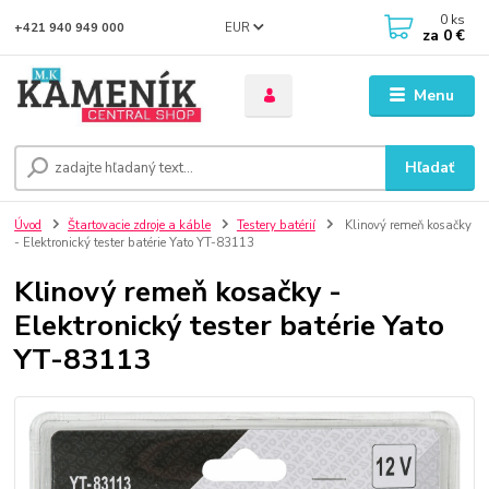
0
ks
EUR
+421 940 949 000
za
0 €
Menu
Hľadať
Úvod
Štartovacie zdroje a káble
Testery batérií
Klinový remeň kosačky
- Elektronický tester batérie Yato YT-83113
Klinový remeň kosačky -
Elektronický tester batérie Yato
YT-83113