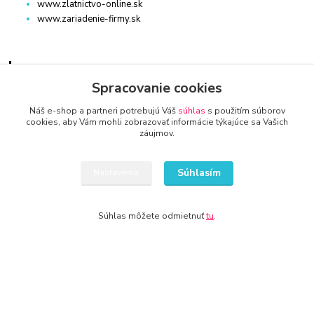
www.zlatnictvo-online.sk
www.zariadenie-firmy.sk
Kontakty
Spracovanie cookies
Náš e-shop a partneri potrebujú Váš
súhlas
s použitím súborov
cookies, aby Vám mohli zobrazovať informácie týkajúce sa Vašich
záujmov.
AUTO-TECHNA
Súhlasím
Nastavenia
+421 940 949 000
Súhlas môžete odmietnuť
tu
.
info@kamenik.sk