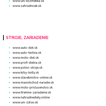
www.uni-kozmetika.sk
www.zahradnicek.sk
STROJE, ZARIADENIE
www.auto-diel.sk
www.auto-techna.sk
www.moto-diel.sk
www.profi-dielna.sk
www.polno-stroje.sk
www.krby-kotly.sk
www.stavebnictvo-online.sk
www.maxiobchod-naradie.sk
www.moto-prislusenstvo.sk
www.firemne-zariadenie.sk
www.nahradnediely.online
www.uni-zdrav.sk