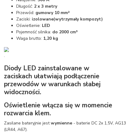
Długość:
2 x 3 metry
Przewód:
gumowy 10 mm²
Zaciski:
izolowane
(wytrzymały kompozyt)
Oświetlenie:
LED
Pojemność silnika:
do 2000 cm³
Waga brutto:
1,20 kg
.
Diody LED zainstalowane w
zaciskach ułatwiają podłączenie
przewodów w warunkach słabej
widoczności.
Oświetlenie włącza się w momencie
rozwarcia klem.
Zasilane bateryjnie jest
wymienne
- baterie DC 2x 1,5V, AG13
(LR44, A67).