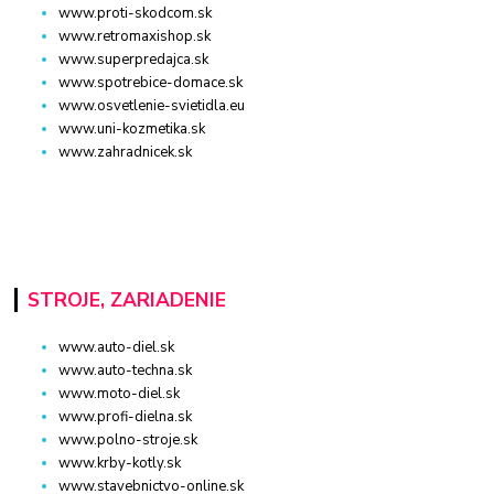
www.proti-skodcom.sk
www.retromaxishop.sk
www.superpredajca.sk
www.spotrebice-domace.sk
www.osvetlenie-svietidla.eu
www.uni-kozmetika.sk
www.zahradnicek.sk
STROJE, ZARIADENIE
www.auto-diel.sk
www.auto-techna.sk
www.moto-diel.sk
www.profi-dielna.sk
www.polno-stroje.sk
www.krby-kotly.sk
www.stavebnictvo-online.sk