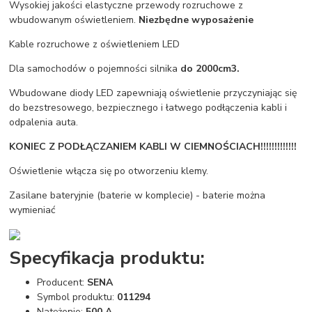
Wysokiej jakości elastyczne przewody rozruchowe z
wbudowanym oświetleniem.
Niezbędne wyposażenie
Kable rozruchowe z oświetleniem LED
Dla samochodów o pojemności silnika
do 2000cm3.
Wbudowane diody LED zapewniają oświetlenie przyczyniając się
do bezstresowego, bezpiecznego i łatwego podłączenia kabli i
odpalenia auta.
KONIEC Z PODŁĄCZANIEM KABLI W CIEMNOŚCIACH!!!!!!!!!!!!!
Oświetlenie włącza się po otworzeniu klemy.
Zasilane bateryjnie (baterie w komplecie) - baterie można
wymieniać
Specyfikacja produktu:
Producent:
SENA
Symbol produktu:
011294
Natężenie:
500 A