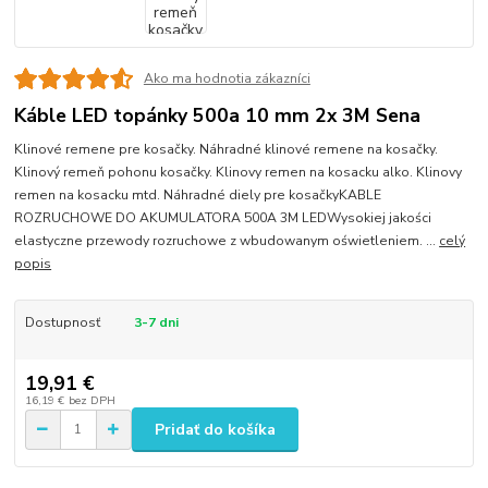
Ako ma hodnotia zákazníci
Káble LED topánky 500a 10 mm 2x 3M Sena
Klinové remene pre kosačky. Náhradné klinové remene na kosačky.
Klinový remeň pohonu kosačky. Klinovy remen na kosacku alko. Klinovy
remen na kosacku mtd. Náhradné diely pre kosačkyKABLE
ROZRUCHOWE DO AKUMULATORA 500A 3M LEDWysokiej jakości
elastyczne przewody rozruchowe z wbudowanym oświetleniem. ...
celý
popis
Dostupnosť
3-7 dni
19,91 €
16,19 €
bez DPH
Pridať do košíka