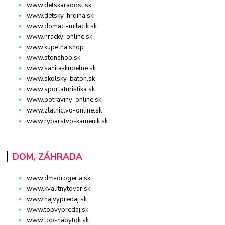
www.detskaradost.sk
www.detsky-hrdina.sk
www.domaci-milacik.sk
www.hracky-online.sk
www.kupelna.shop
www.stonshop.sk
www.sanita-kupelne.sk
www.skolsky-batoh.sk
www.sportaturistika.sk
www.potraviny-online.sk
www.zlatnictvo-online.sk
www.rybarstvo-kamenik.sk
DOM, ZÁHRADA
www.dm-drogeria.sk
www.kvalitnytovar.sk
www.najvypredaj.sk
www.topvypredaj.sk
www.top-nabytok.sk