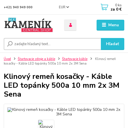
0
ks
EUR
+421 940 949 000
za
0 €
Menu
Hľadať
Úvod
Štartovacie zdroje a káble
Štartovacie káble
Klinový remeň
kosačky - Káble LED topánky 500a 10 mm 2x 3M Sena
Klinový remeň kosačky - Káble
LED topánky 500a 10 mm 2x 3M
Sena