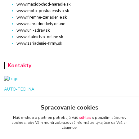
www.maxiobchod-naradie.sk
www.moto-prislusenstvo.sk
www.firemne-zariadenie.sk
www.nahradnediely.online
www.uni-zdrav.sk
www.zlatnictvo-online.sk
www.zariadenie-firmy.sk
Kontakty
AUTO-TECHNA
+421 940 949 000
Spracovanie cookies
info@kamenik.sk
Náš e-shop a partneri potrebujú Váš
súhlas
s použitím súborov
cookies, aby Vám mohli zobrazovať informácie týkajúce sa Vašich
záujmov.