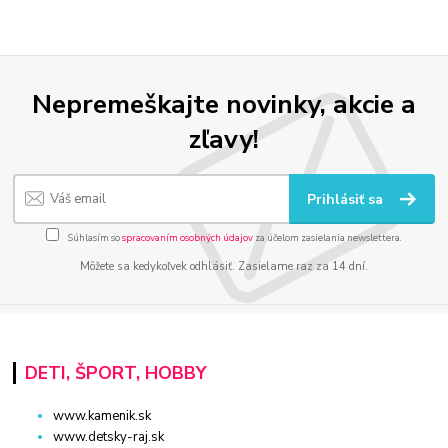
Nepremeškajte novinky, akcie a
zľavy!
Prihlásiť sa
Súhlasím so
spracovaním osobných údajov
za účelom zasielania newslettera.
Môžete sa kedykoľvek odhlásiť. Zasielame raz za 14 dní.
DETI, ŠPORT, HOBBY
www.kamenik.sk
www.detsky-raj.sk