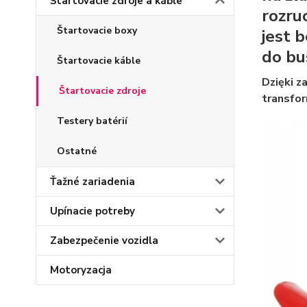
Štartovacie zdroje a káble
rozru
Štartovacie boxy
jest 
do bu
Štartovacie káble
Dzięki 
Štartovacie zdroje
transfo
Testery batérií
Ostatné
Ťažné zariadenia
Upínacie potreby
Zabezpečenie vozidla
Motoryzacja