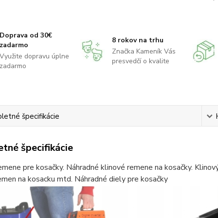
Doprava od 30€
8 rokov na trhu
zadarmo
Značka Kameník Vás
Využite dopravu úplne
presvedčí o kvalite
zadarmo
etné špecifikácie
tné špecifikácie
emene pre kosačky. Náhradné klinové remene na kosačky. Klinov
remen na kosacku mtd. Náhradné diely pre kosačky