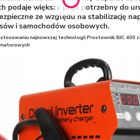
ch podaje większy prąd potrzebny do uru
bezpieczne ze względu na stabilizację n
sów i samochodów osobowych.
zastosowaniu najnowszej technologii Prostownik BJC 400
rmatorowych