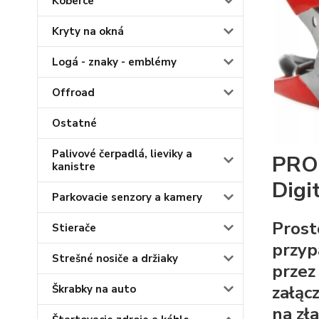
Koberce
Kryty na okná
Logá - znaky - emblémy
Offroad
Ostatné
Palivové čerpadlá, lieviky a
PRO
kanistre
Digi
Parkovacie senzory a kamery
Prost
Stierače
przyp
Strešné nosiče a držiaky
przez
załąc
Škrabky na auto
na zł