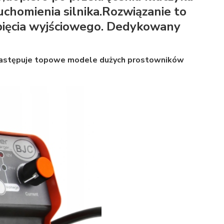
chomienia silnika.Rozwiązanie to
apięcia wyjściowego. Dedykowany
 zastępuje topowe modele dużych prostowników