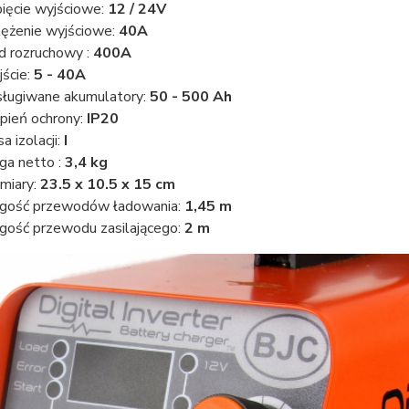
ięcie wyjściowe:
12 / 24V
ężenie wyjściowe:
40A
d rozruchowy :
400A
ście:
5 - 40A
ługiwane akumulatory:
50 - 500 Ah
pień ochrony:
IP20
a izolacji:
I
a netto :
3,4 kg
miary:
23.5 x 10.5 x 15 cm
gość przewodów ładowania:
1,45 m
gość przewodu zasilającego:
2 m