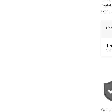
Digita
zapotrz
Dos
15
124
Číslo p