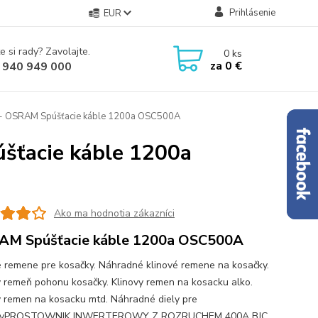
Prihlásenie
EUR
e si rady? Zavolajte.
0
ks
za
0 €
 940 949 000
 - OSRAM Spúšťacie káble 1200a OSC500A
šťacie káble 1200a
Ako ma hodnotia zákazníci
AM Spúšťacie káble 1200a OSC500A
é remene pre kosačky. Náhradné klinové remene na kosačky.
ý remeň pohonu kosačky. Klinovy remen na kosacku alko.
y remen na kosacku mtd. Náhradné diely pre
kyPROSTOWNIK INWERTEROWY Z ROZRUCHEM 400A BJC