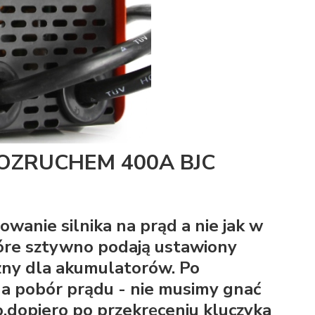
OZRUCHEM 400A BJC
wanie silnika na prąd a nie jak w
óre sztywno podają ustawiony
czny dla akumulatorów. Po
 na pobór prądu - nie musimy gnać
o,dopiero po przekręceniu kluczyka