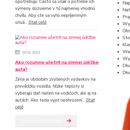
opotrebujú. Často sa však o potrebe ich
Nap
výmeny dozvieme v tú najmenej vhodnú
Nat
chvíľu. Aby ste sa vyhli nepríjemným
Prą
situá...
čítať celé
Wyj
Obs
Sto
Klas
Wag
30.01.2023
Wy
Ako rozumne ušetriť na zimnej údržbe
Dłu
auta?
Dłu
Zima je obdobím zvýšených výdavkov na
prevádzku vozidla. Nízke teploty si
vyberajú daň nielen na vodičoch, ale aj na
autách. Ako teda vyjsť neohrození...
čítať
celé
Zobraziť všetky články