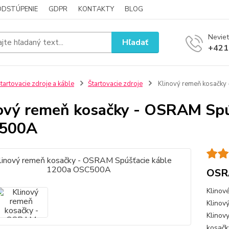
ODSTÚPENIE
GDPR
KONTAKTY
BLOG
Neviet
Hľadať
+421
tartovacie zdroje a káble
Štartovacie zdroje
Klinový remeň kosačky
ový remeň kosačky - OSRAM Spú
500A
OSR
Klinov
Klinov
Klinov
kosač