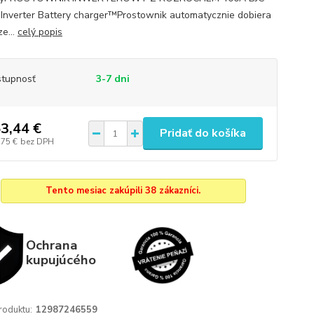
l Inverter Battery charger™Prostownik automatycznie dobiera
e...
celý popis
tupnosť
3-7 dni
3,44 €
Pridať do košíka
,75 €
bez DPH
Tento mesiac zakúpili 38 zákazníci.
Ochrana
kupujúcého
roduktu:
12987246559