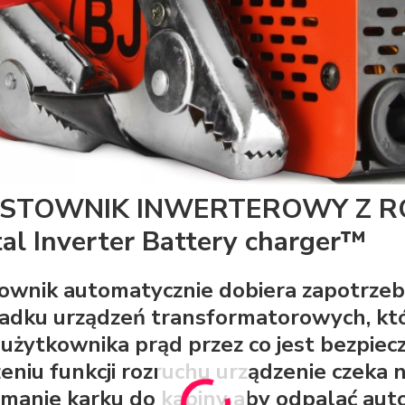
STOWNIK INWERTEROWY Z R
tal Inverter Battery charger™
ownik automatycznie dobiera zapotrzebo
adku urządzeń transformatorowych, kt
 użytkownika prąd przez co jest bezpie
zeniu funkcji rozruchu urządzenie czeka
amanie karku do kabiny aby odpalać aut