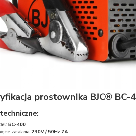
yfikacja prostownika BJC® BC-
techniczne:
del:
BC-400
ięcie zasilania:
230V / 50Hz 7A