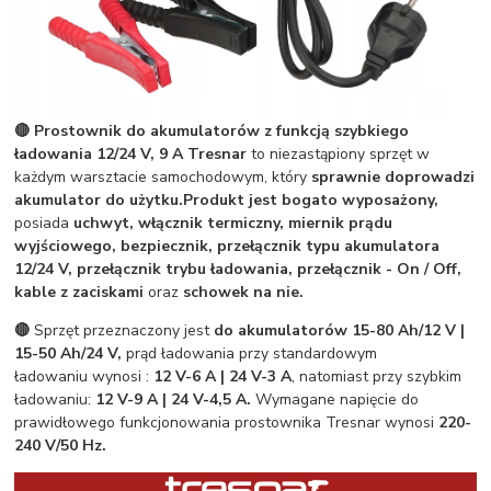
🔴 Prostownik do akumulatorów z funkcją szybkiego
ładowania 12/24 V, 9 A Tresnar
to niezastąpiony sprzęt w
każdym warsztacie samochodowym, który
sprawnie doprowadzi
akumulator do użytku.
Produkt jest bogato wyposażony,
posiada
uchwyt, włącznik termiczny, miernik prądu
wyjściowego, bezpiecznik, przełącznik typu akumulatora
12/24 V, przełącznik trybu ładowania, przełącznik - On / Off,
kable z zaciskami
oraz
schowek na nie.
🔴
Sprzęt przeznaczony jest
do akumulatorów 15-80 Ah/12 V |
15-50 Ah/24 V,
prąd ładowania przy standardowym
ładowaniu wynosi :
12 V-6 A | 24 V-3 A
, natomiast przy szybkim
ładowaniu:
12 V-9 A | 24 V-4,5 A.
Wymagane napięcie do
prawidłowego funkcjonowania prostownika Tresnar wynosi
220-
240 V/50 Hz.