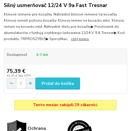
Silný usmerňovač 12/24 V 9a Fast Tresnar
Klinové remene pre kosačky. Náhradné klinové remene na kosačky.
Klinový remeň pohonu kosačky. Klinovy remen na kosacku alko. Klinovy
remen na kosacku mtd. Náhradné diely pre kosačky▶ Prostownik do
akumulatorów z funkcją szybkiego ładowania 12/24 V, 9 A Tresnar▶ Kod
produktu: TRPROSZYB15▶ Specyfikac...
celý popis
Dostupnosť
3-7 dni
75,39 €
61,29 €
bez DPH
Pridať do košíka
Tento mesiac zakúpili 29 zákazníci.
Ochrana