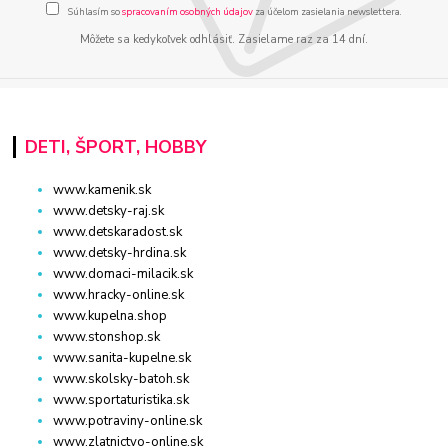
Súhlasím so
spracovaním osobných údajov
za účelom zasielania newslettera.
Môžete sa kedykoľvek odhlásiť. Zasielame raz za 14 dní.
DETI, ŠPORT, HOBBY
www.kamenik.sk
www.detsky-raj.sk
www.detskaradost.sk
www.detsky-hrdina.sk
www.domaci-milacik.sk
www.hracky-online.sk
www.kupelna.shop
www.stonshop.sk
www.sanita-kupelne.sk
www.skolsky-batoh.sk
www.sportaturistika.sk
www.potraviny-online.sk
www.zlatnictvo-online.sk