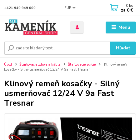
0
ks
EUR
+421 940 949 000
za
0 €
Menu
Hľadať
Úvod
Štartovacie zdroje a káble
Štartovacie zdroje
Klinový remeň
kosačky - Silný usmerňovač 12/24 V 9a Fast Tresnar
Klinový remeň kosačky - Silný
usmerňovač 12/24 V 9a Fast
Tresnar