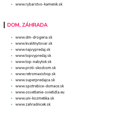
www.rybarstvo-kamenik.sk
DOM, ZÁHRADA
www.dm-drogeria.sk
www.kvalitnytovar.sk
www.najvypredaj.sk
www.topvypredaj.sk
www.top-nabytok.sk
www.proti-skodcom.sk
www.retromaxishop.sk
www.superpredajca.sk
www.spotrebice-domace.sk
www.osvetlenie-svietidla.eu
www.uni-kozmetika.sk
www.zahradnicek.sk