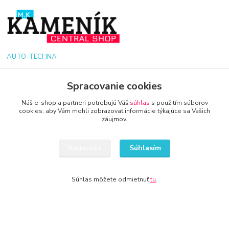
AUTO-TECHNA
+421 940 949 000
Spracovanie cookies
Náš e-shop a partneri potrebujú Váš
súhlas
s použitím súborov
info@kamenik.sk
cookies, aby Vám mohli zobrazovať informácie týkajúce sa Vašich
záujmov.
Súhlasím
Nastavenia
© 2024 Všetky práva vyhradené KAMENIK.SK
Súhlas môžete odmietnuť
tu
.
Vytvorené na
Eshop-rychlo.sk