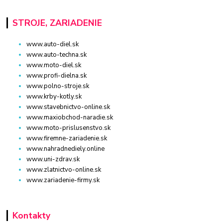
STROJE, ZARIADENIE
www.auto-diel.sk
www.auto-techna.sk
www.moto-diel.sk
www.profi-dielna.sk
www.polno-stroje.sk
www.krby-kotly.sk
www.stavebnictvo-online.sk
www.maxiobchod-naradie.sk
www.moto-prislusenstvo.sk
www.firemne-zariadenie.sk
www.nahradnediely.online
www.uni-zdrav.sk
www.zlatnictvo-online.sk
www.zariadenie-firmy.sk
Kontakty