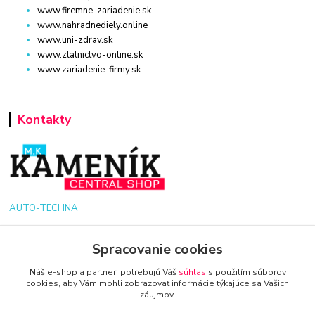
www.firemne-zariadenie.sk
www.nahradnediely.online
www.uni-zdrav.sk
www.zlatnictvo-online.sk
www.zariadenie-firmy.sk
Kontakty
AUTO-TECHNA
+421 940 949 000
Spracovanie cookies
Náš e-shop a partneri potrebujú Váš
súhlas
s použitím súborov
info@kamenik.sk
cookies, aby Vám mohli zobrazovať informácie týkajúce sa Vašich
záujmov.