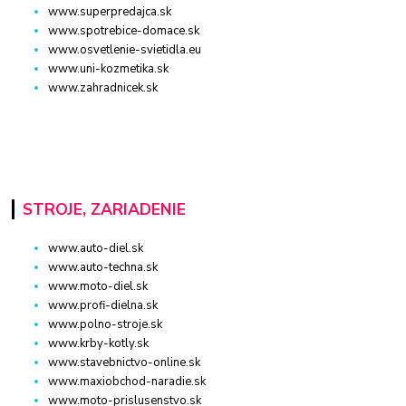
www.superpredajca.sk
www.spotrebice-domace.sk
www.osvetlenie-svietidla.eu
www.uni-kozmetika.sk
www.zahradnicek.sk
STROJE, ZARIADENIE
www.auto-diel.sk
www.auto-techna.sk
www.moto-diel.sk
www.profi-dielna.sk
www.polno-stroje.sk
www.krby-kotly.sk
www.stavebnictvo-online.sk
www.maxiobchod-naradie.sk
www.moto-prislusenstvo.sk