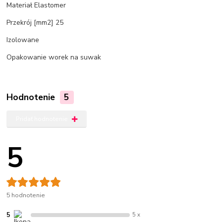
Materiał Elastomer
Przekrój [mm2] 25
Izolowane
Opakowanie worek na suwak
Hodnotenie
5
Pridať hodnotenie
5
5 hodnotenie
5
5 x