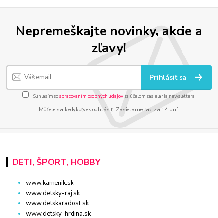
Nepremeškajte novinky, akcie a
zľavy!
Prihlásiť sa
Súhlasím so
spracovaním osobných údajov
za účelom zasielania newslettera.
Môžete sa kedykoľvek odhlásiť. Zasielame raz za 14 dní.
DETI, ŠPORT, HOBBY
www.kamenik.sk
www.detsky-raj.sk
www.detskaradost.sk
www.detsky-hrdina.sk