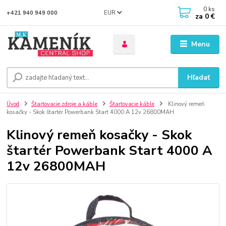
0
ks
EUR
+421 940 949 000
za
0 €
Menu
Hľadať
Úvod
Štartovacie zdroje a káble
Štartovacie káble
Klinový remeň
kosačky - Skok štartér Powerbank Start 4000 A 12v 26800MAH
Klinový remeň kosačky - Skok
štartér Powerbank Start 4000 A
12v 26800MAH