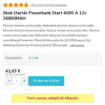
Ako ma hodnotia zákazníci
Skok štartér Powerbank Start 4000 A 12v
26800MAH
Klinové remene pre kosačky. Náhradné klinové remene na kosačky.
Klinový remeň pohonu kosačky. Klinovy remen na kosacku alko. Klinovy
remen na kosacku mtd. Náhradné diely pre kosačkyParametry i
specyfikacjeParametry WartośćSiła prądu do [A] 500Długość [m]
3Materiał ElastomerPrzekrój [mm2] 25Izolowan...
celý popis
Dostupnosť
3-7 dni
41,03 €
33,36 €
bez DPH
Pridať do košíka
Tento mesiac zakúpili 40 zákazníci.