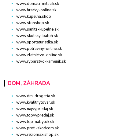
www.domaci-milacik.sk
www.hracky-online.sk
www.kupelna.shop
www.stonshop.sk
www.sanita-kupelne.sk
www.skolsky-batoh.sk
www.sportaturistika.sk
www.potraviny-online.sk
www.zlatnictvo-online.sk
www.rybarstvo-kamenik.sk
DOM, ZÁHRADA
www.dm-drogeria.sk
www.kvalitnytovar.sk
www.najvypredaj.sk
www.topvypredaj.sk
www.top-nabytok.sk
www.proti-skodcom.sk
www.retromaxishop.sk