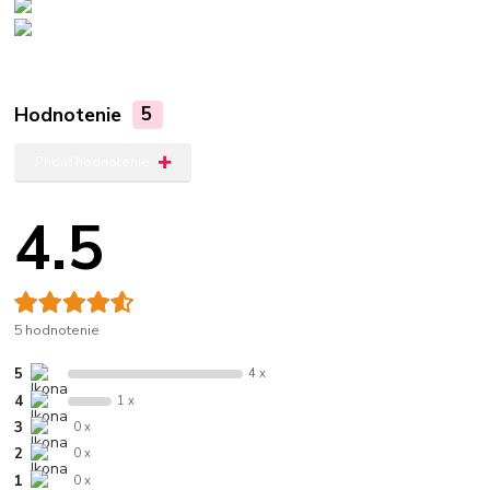
Hodnotenie
5
Pridať hodnotenie
4.5
5 hodnotenie
5
4 x
4
1 x
3
0 x
2
0 x
1
0 x