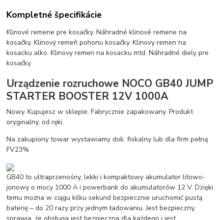
Kompletné špecifikácie
Klinové remene pre kosačky. Náhradné klinové remene na
kosačky. Klinový remeň pohonu kosačky. Klinovy remen na
kosacku alko. Klinovy remen na kosacku mtd. Náhradné diely pre
kosačky
Urządzenie rozruchowe NOCO GB40 JUMP
STARTER BOOSTER 12V 1000A
Nowy. Kupujesz w sklepie. Fabrycznie zapakowany. Produkt
oryginalny, od ręki.
Na zakupiony towar wystawiamy dok. fiskalny lub dla firm pełną
FV23%
GB40 to ultraprzenośny, lekki i kompaktowy akumulator litowo-
jonowy o mocy 1000 A i powerbank do akumulatorów 12 V. Dzięki
temu można w ciągu kilku sekund bezpiecznie uruchomić pustą
baterię – do 20 razy przy jednym ładowaniu. Jest bezpieczny,
sprawia, że obsługa jest bezpieczna dla każdego i jest