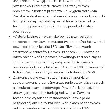
urządzenie ułatwiające rozruch, powerbank, kabel
rozruchowy i kable rozruchowe bez tradycyjnych
problemów z brakiem przyłącza lub wygłem radiowym.
Zaciskaj je do dowolnego akumulatora samochodowego 12
V dzięki naszej niepodatnej na zakłócenia konstrukcji z
technologią bez iskrzenia i ochroną przed odwrotną
polaryzacją.
Wielofunkcyjność – służy jako pomoc przy rozruchu
samochodu i zestaw akumulatorów, przenośna ładowarka i
powerbank oraz latarka LED. Umożliwia ładowanie
smartfonów, tabletów i innych urządzeń USB. Można go
łatwo naładować za pomocą dowolnego zasilania złącza
USB w ciągu 3 godzin przy natężeniu 2,1 A. Zawiera
również wbudowaną latarkę LED o mocy 100 lumenów z 7
trybami świecenia, w tym awaryjny stroboskop i SOS.
Zaawansowane wzornictwo – nasze najbardziej
zaawansowane przenośne urządzenie ułatwiające rozruch
akumulatora samochodowego, Power Pack i urządzenie
ułatwiające rozruch z funkcją ładowania. Zawiera
technologię wysokiego rozładowania litowego do
bezpiecznej obsługi w każdych warunkach pogodowych.
Solidna i wodoszczelna obudowa z ochroną IP65.