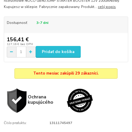
rozruchowe NOCO GB40 JUMP STARTER BOOSTER 12V 1000ANowy.
Kupujesz w sklepie. Fabrycznie zapakowany. Produkt...
celý popis
Dostupnosť
3-7 dni
156,41 €
127,16 €
bez DPH
Pridať do košíka
Tento mesiac zakúpili 29 zákazníci.
Ochrana
kupujúcého
Číslo produktu:
13111745497