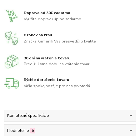
Doprava od 30€ zadarmo
Využite dopravu úplne zadarmo
8 rokov na trhu
Značka Kameník Vás presvedčí o kvalite
30 dní na vrátenie tovaru
Predĺžili sme dobu na vrátenie tovaru
Rýchle doručenie tovaru
Vaša spokojnosť je pre nás prvoradá
Kompletné špecifikácie
Hodnotenie
5