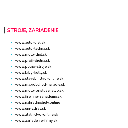
STROJE, ZARIADENIE
www.auto-diel.sk
www.auto-techna.sk
www.moto-diel.sk
www.profi-dielna.sk
www.polno-stroje.sk
www.krby-kotly.sk
www.stavebnictvo-online.sk
www.maxiobchod-naradie.sk
www.moto-prislusenstvo.sk
www.firemne-zariadenie.sk
www.nahradnediely.online
www.uni-zdrav.sk
www.zlatnictvo-online.sk
www.zariadenie-firmy.sk