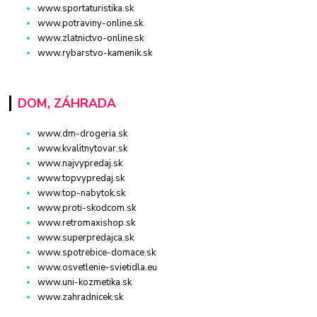
www.sportaturistika.sk
www.potraviny-online.sk
www.zlatnictvo-online.sk
www.rybarstvo-kamenik.sk
DOM, ZÁHRADA
www.dm-drogeria.sk
www.kvalitnytovar.sk
www.najvypredaj.sk
www.topvypredaj.sk
www.top-nabytok.sk
www.proti-skodcom.sk
www.retromaxishop.sk
www.superpredajca.sk
www.spotrebice-domace.sk
www.osvetlenie-svietidla.eu
www.uni-kozmetika.sk
www.zahradnicek.sk