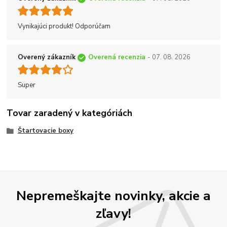
Vynikajúci produkt! Odporúčam
Overený zákazník
Overená recenzia
- 07. 08. 2026
Super
Tovar zaradený v kategóriách
Štartovacie boxy
Nepremeškajte novinky, akcie a
zľavy!