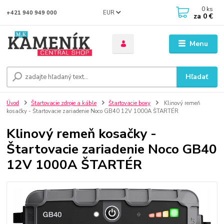
0
ks
EUR
+421 940 949 000
za
0 €
Menu
Hľadať
Úvod
Štartovacie zdroje a káble
Štartovacie boxy
Klinový remeň
kosačky - Štartovacie zariadenie Noco GB40 12V 1000A ŠTARTÉR
Klinový remeň kosačky -
Štartovacie zariadenie Noco GB40
12V 1000A ŠTARTÉR