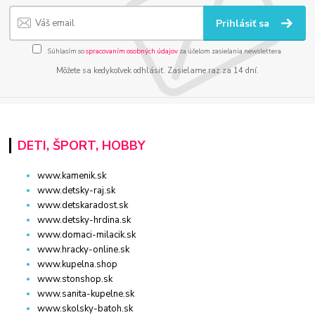
Prihlásiť sa
Súhlasím so
spracovaním osobných údajov
za účelom zasielania newslettera.
Môžete sa kedykoľvek odhlásiť. Zasielame raz za 14 dní.
DETI, ŠPORT, HOBBY
www.kamenik.sk
www.detsky-raj.sk
www.detskaradost.sk
www.detsky-hrdina.sk
www.domaci-milacik.sk
www.hracky-online.sk
www.kupelna.shop
www.stonshop.sk
www.sanita-kupelne.sk
www.skolsky-batoh.sk