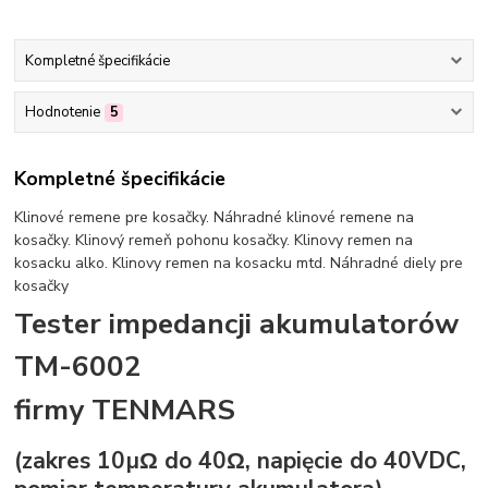
Kompletné špecifikácie
Hodnotenie
5
Kompletné špecifikácie
Klinové remene pre kosačky. Náhradné klinové remene na
kosačky. Klinový remeň pohonu kosačky. Klinovy remen na
kosacku alko. Klinovy remen na kosacku mtd. Náhradné diely pre
kosačky
Tester impedancji akumulatorów
TM-6002
firmy TENMARS
(zakres 10µΩ do 40Ω, napięcie do 40VDC,