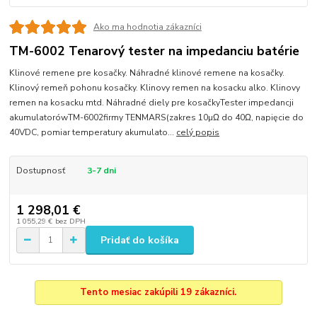
Ako ma hodnotia zákazníci
TM-6002 Tenarový tester na impedanciu batérie
Klinové remene pre kosačky. Náhradné klinové remene na kosačky.
Klinový remeň pohonu kosačky. Klinovy remen na kosacku alko. Klinovy
remen na kosacku mtd. Náhradné diely pre kosačkyTester impedancji
akumulatorówTM-6002firmy TENMARS(zakres 10µΩ do 40Ω, napięcie do
40VDC, pomiar temperatury akumulato...
celý popis
Dostupnosť
3-7 dni
1 298,01 €
1 055,29 €
bez DPH
Pridať do košíka
Tento mesiac zakúpili 19 zákazníci.