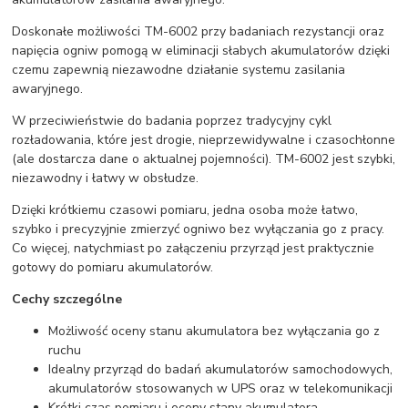
Doskonałe możliwości TM-6002 przy badaniach rezystancji oraz
napięcia ogniw pomogą w eliminacji słabych akumulatorów dzięki
czemu zapewnią niezawodne działanie systemu zasilania
awaryjnego.
W przeciwieństwie do badania poprzez tradycyjny cykl
rozładowania, które jest drogie, nieprzewidywalne i czasochłonne
(ale dostarcza dane o aktualnej pojemności). TM-6002 jest szybki,
niezawodny i łatwy w obsłudze.
Dzięki krótkiemu czasowi pomiaru, jedna osoba może łatwo,
szybko i precyzyjnie zmierzyć ogniwo bez wyłączania go z pracy.
Co więcej, natychmiast po załączeniu przyrząd jest praktycznie
gotowy do pomiaru akumulatorów.
Cechy szczególne
Możliwość oceny stanu akumulatora bez wyłączania go z
ruchu
Idealny przyrząd do badań akumulatorów samochodowych,
akumulatorów stosowanych w UPS oraz w telekomunikacji
Krótki czas pomiaru i oceny stany akumulatora