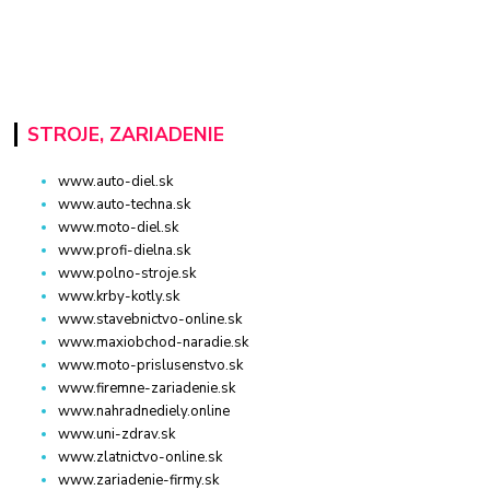
STROJE, ZARIADENIE
www.auto-diel.sk
www.auto-techna.sk
www.moto-diel.sk
www.profi-dielna.sk
www.polno-stroje.sk
www.krby-kotly.sk
www.stavebnictvo-online.sk
www.maxiobchod-naradie.sk
www.moto-prislusenstvo.sk
www.firemne-zariadenie.sk
www.nahradnediely.online
www.uni-zdrav.sk
www.zlatnictvo-online.sk
www.zariadenie-firmy.sk