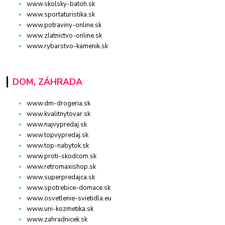
www.skolsky-batoh.sk
www.sportaturistika.sk
www.potraviny-online.sk
www.zlatnictvo-online.sk
www.rybarstvo-kamenik.sk
DOM, ZÁHRADA
www.dm-drogeria.sk
www.kvalitnytovar.sk
www.najvypredaj.sk
www.topvypredaj.sk
www.top-nabytok.sk
www.proti-skodcom.sk
www.retromaxishop.sk
www.superpredajca.sk
www.spotrebice-domace.sk
www.osvetlenie-svietidla.eu
www.uni-kozmetika.sk
www.zahradnicek.sk