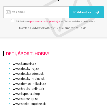
Prihlásiť sa
Súhlasím so
spracovaním osobných údajov
za účelom zasielania newslettera.
Môžete sa kedykoľvek odhlásiť. Zasielame raz za 14 dní.
DETI, ŠPORT, HOBBY
www.kamenik.sk
www.detsky-raj.sk
www.detskaradost.sk
www.detsky-hrdina.sk
www.domaci-milacik.sk
www.hracky-online.sk
www.kupelna.shop
www.stonshop.sk
www.sanita-kupelne.sk