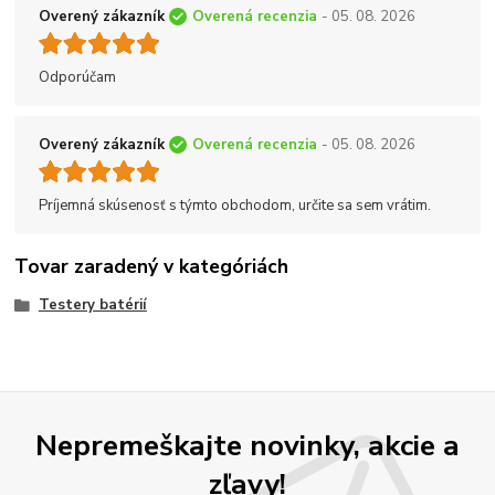
Overený zákazník
Overená recenzia
- 05. 08. 2026
Odporúčam
Overený zákazník
Overená recenzia
- 05. 08. 2026
Príjemná skúsenosť s týmto obchodom, určite sa sem vrátim.
Tovar zaradený v kategóriách
Testery batérií
Nepremeškajte novinky, akcie a
zľavy!