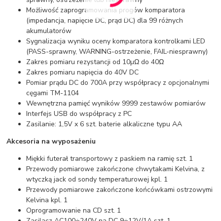
Możliwość zaprogramowania progów komparatora
(impedancja, napięcie DC, prąd DC) dla 99 różnych
akumulatorów
Sygnalizacja wyniku oceny komparatora kontrolkami LED
(PASS-sprawny, WARNING-ostrzeżenie, FAIL-niesprawny)
Zakres pomiaru rezystancji od 10µΩ do 40Ω
Zakres pomiaru napięcia do 40V DC
Pomiar prądu DC do 700A przy współpracy z opcjonalnymi
cęgami TM-1104
Wewnętrzna pamięć wyników 9999 zestawów pomiarów
Interfejs USB do współpracy z PC
Zasilanie: 1,5V x 6 szt. baterie alkaliczne typu AA
Akcesoria na wyposażeniu
Miękki futerał transportowy z paskiem na ramię szt. 1
Przewody pomiarowe zakończone chwytakami Kelvina, z
wtyczką jack od sondy temperaturowej kpl. 1
Przewody pomiarowe zakończone końcówkami ostrzowymi
Kelvina kpl. 1
Oprogramowanie na CD szt. 1
Zasilacz AC100÷240V na DC 9÷12V/1A szt. 1