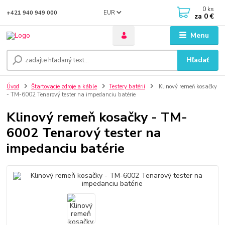
0
ks
EUR
+421 940 949 000
za
0 €
Menu
Hľadať
Úvod
Štartovacie zdroje a káble
Testery batérií
Klinový remeň kosačky
- TM-6002 Tenarový tester na impedanciu batérie
Klinový remeň kosačky - TM-
6002 Tenarový tester na
impedanciu batérie