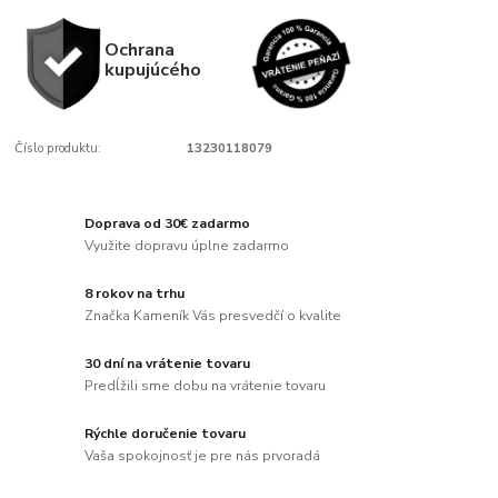
Ochrana
kupujúcého
Číslo produktu:
13230118079
Doprava od 30€ zadarmo
Využite dopravu úplne zadarmo
8 rokov na trhu
Značka Kameník Vás presvedčí o kvalite
30 dní na vrátenie tovaru
Predĺžili sme dobu na vrátenie tovaru
Rýchle doručenie tovaru
Vaša spokojnosť je pre nás prvoradá