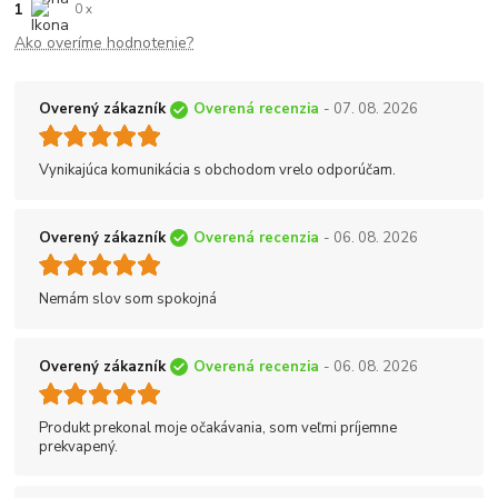
1
0 x
Ako overíme hodnotenie?
Overený zákazník
Overená recenzia
- 07. 08. 2026
Vynikajúca komunikácia s obchodom vrelo odporúčam.
Overený zákazník
Overená recenzia
- 06. 08. 2026
Nemám slov som spokojná
Overený zákazník
Overená recenzia
- 06. 08. 2026
Produkt prekonal moje očakávania, som veľmi príjemne
prekvapený.