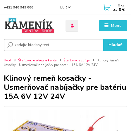
0
ks
EUR
+421 940 949 000
za
0 €
Menu
Hľadať
Úvod
Štartovacie zdroje a káble
Štartovacie zdroje
Klinový remeň
kosačky - Usmerňovač nabíjačky pre batériu 15A 6V 12V 24V
Klinový remeň kosačky -
Usmerňovač nabíjačky pre batériu
15A 6V 12V 24V