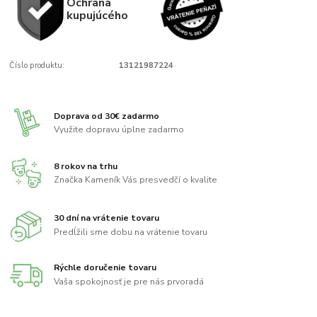
Ochrana
kupujúcého
Číslo produktu:
13121987224
Doprava od 30€ zadarmo
Využite dopravu úplne zadarmo
8 rokov na trhu
Značka Kameník Vás presvedčí o kvalite
30 dní na vrátenie tovaru
Predĺžili sme dobu na vrátenie tovaru
Rýchle doručenie tovaru
Vaša spokojnosť je pre nás prvoradá