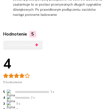
zaalarmuje to w postaci przerywanych długich sygnałów
dźwiękowych. Po prawidłowym podłączeniu zacisków
nastąpi ponowne ładowanie.
Hodnotenie
5
Pridať hodnotenie
4
5 hodnotenie
5
3 x
4
2 x
3
0 x