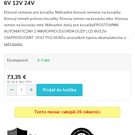
6V 12V 24V
Klinové remene pre kosačky. Náhradné klinové remene na kosačky.
Klinový remeň pohonu kosačky. Klinovy remen na kosacku alko. Klinovy
remen na kosacku mtd. Náhradné diely pre kosačkyPROSTOWNIK
AUTOMATYCZNY Z MIKROPROCESOREM DUŻY LCD 6V/12V-
15APRODUCENT -VOLT POLSKADo wszystkich typów akumulatorów o ...
celý popis
Dostupnosť
3-7 dni
73,35 €
59,63 €
bez DPH
Pridať do košíka
Tento mesiac zakúpili 26 zákazníci.