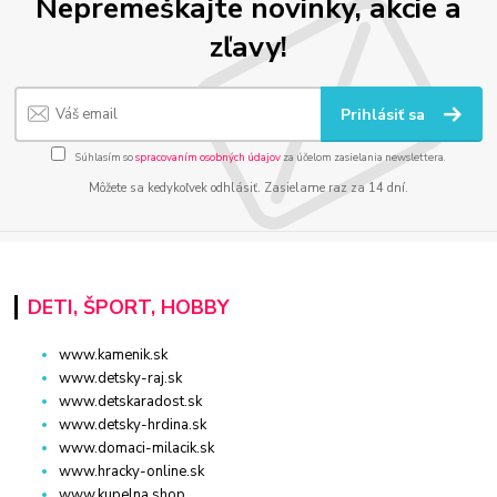
Nepremeškajte novinky, akcie a
zľavy!
Prihlásiť sa
Súhlasím so
spracovaním osobných údajov
za účelom zasielania newslettera.
Môžete sa kedykoľvek odhlásiť. Zasielame raz za 14 dní.
DETI, ŠPORT, HOBBY
www.kamenik.sk
www.detsky-raj.sk
www.detskaradost.sk
www.detsky-hrdina.sk
www.domaci-milacik.sk
www.hracky-online.sk
www.kupelna.shop