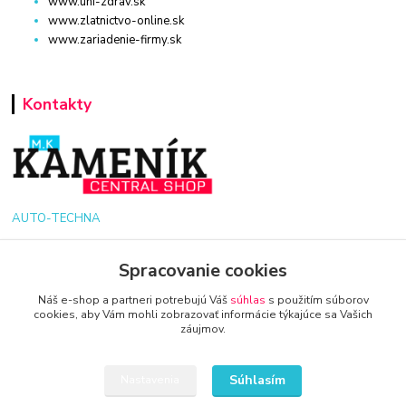
www.uni-zdrav.sk
www.zlatnictvo-online.sk
www.zariadenie-firmy.sk
Kontakty
AUTO-TECHNA
+421 940 949 000
Spracovanie cookies
Náš e-shop a partneri potrebujú Váš
súhlas
s použitím súborov
info@kamenik.sk
cookies, aby Vám mohli zobrazovať informácie týkajúce sa Vašich
záujmov.
Súhlasím
Nastavenia