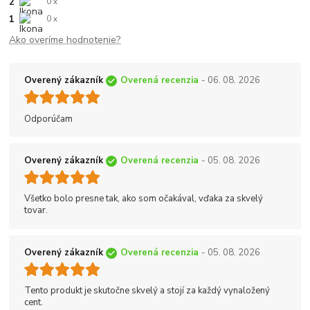
2
0 x
1
0 x
Ako overíme hodnotenie?
Overený zákazník
Overená recenzia
- 06. 08. 2026
Odporúčam
Overený zákazník
Overená recenzia
- 05. 08. 2026
Všetko bolo presne tak, ako som očakával, vďaka za skvelý
tovar.
Overený zákazník
Overená recenzia
- 05. 08. 2026
Tento produkt je skutočne skvelý a stojí za každý vynaložený
cent.