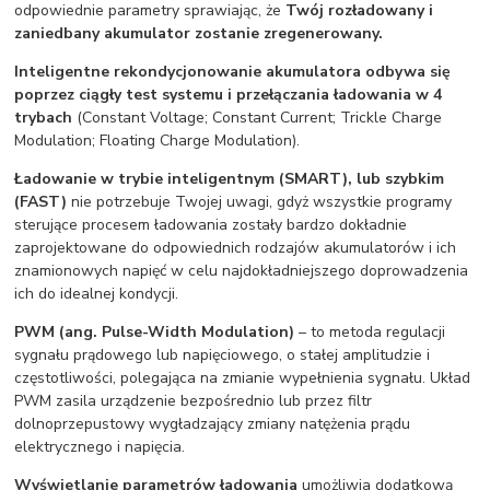
odpowiednie parametry sprawiając, że
Twój rozładowany i
zaniedbany akumulator zostanie zregenerowany.
Inteligentne rekondycjonowanie akumulatora
odbywa się
poprzez ciągły test systemu i przełączania ładowania w 4
trybach
(Constant Voltage; Constant Current; Trickle Charge
Modulation; Floating Charge Modulation).
Ładowanie w trybie inteligentnym (SMART), lub szybkim
(FAST)
nie potrzebuje Twojej uwagi, gdyż wszystkie programy
sterujące procesem ładowania zostały bardzo dokładnie
zaprojektowane do odpowiednich rodzajów akumulatorów i ich
znamionowych napięć w celu najdokładniejszego doprowadzenia
ich do idealnej kondycji.
PWM (ang. Pulse-Width Modulation)
– to metoda regulacji
sygnału prądowego lub napięciowego, o stałej amplitudzie i
częstotliwości, polegająca na zmianie wypełnienia sygnału. Układ
PWM zasila urządzenie bezpośrednio lub przez filtr
dolnoprzepustowy wygładzający zmiany natężenia prądu
elektrycznego i napięcia.
Wyświetlanie parametrów ładowania
umożliwia dodatkową