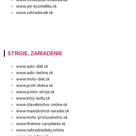
www.uni-kozmetika.sk
www.zahradnicek.sk
STROJE, ZARIADENIE
www.auto-diel.sk
www.auto-techna.sk
www.moto-diel.sk
www.profi-dielna.sk
www.polno-stroje.sk
www.krby-kotly.sk
www.stavebnictvo-online.sk
www.maxiobchod-naradie.sk
www.moto-prislusenstvo.sk
www.firemne-zariadenie.sk
www.nahradnediely.online