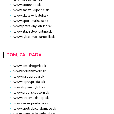
www.stonshop.sk
www.sanita-kupelne.sk
www.skolsky-batoh.sk
www.sportaturistika.sk
www.potraviny-online.sk
www.zlatnictvo-online.sk
www.rybarstvo-kamenik.sk
DOM, ZÁHRADA
www.dm-drogeria.sk
www.kvalitnytovar.sk
www.najvypredaj.sk
www.topvypredaj.sk
www.top-nabytok.sk
www.proti-skodcom.sk
www.retromaxishop.sk
www.superpredajca.sk
www.spotrebice-domace.sk
www.osvetlenie-svietidla.eu