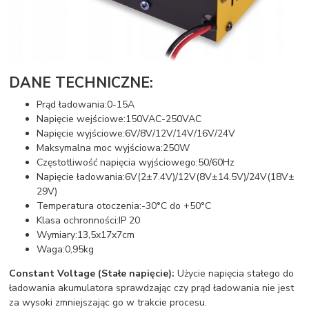
DANE TECHNICZNE:
Prąd ładowania:0-15A
Napięcie wejściowe:150VAC-250VAC
Napięcie wyjściowe:6V/8V/12V/14V/16V/24V
Maksymalna moc wyjściowa:250W
Częstotliwość napięcia wyjściowego:50/60Hz
Napięcie ładowania:6V(2±7.4V)/12V(8V±14.5V)/24V(18V±
29V)
Temperatura otoczenia:-30°C do +50°C
Klasa ochronności:IP 20
Wymiary:13,5x17x7cm
Waga:0,95kg
Constant Voltage (Stałe napięcie):
Użycie napięcia stałego do
ładowania akumulatora sprawdzając czy prąd ładowania nie jest
za wysoki zmniejszając go w trakcie procesu.