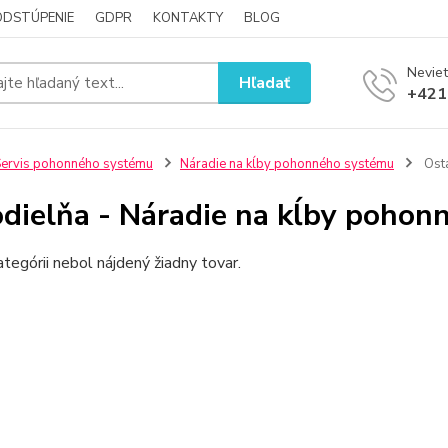
ODSTÚPENIE
GDPR
KONTAKTY
BLOG
Neviet
Hľadať
+421
ervis pohonného systému
Náradie na kĺby pohonného systému
Ost
dielňa - Náradie na kĺby pohon
ategórii nebol nájdený žiadny tovar.