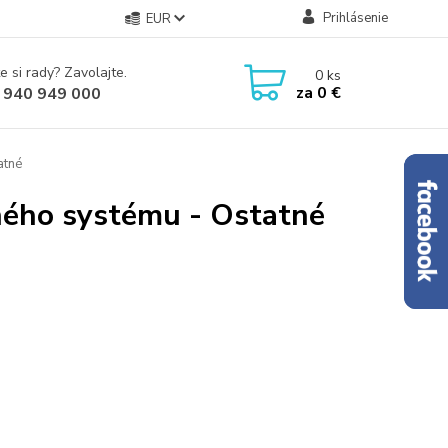
Prihlásenie
EUR
e si rady? Zavolajte.
0
ks
za
0 €
 940 949 000
atné
ného systému - Ostatné