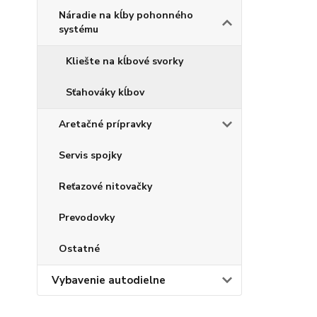
Náradie na kĺby pohonného
systému
Kliešte na kĺbové svorky
Sťahováky kĺbov
Aretačné prípravky
Servis spojky
Reťazové nitovačky
Prevodovky
Ostatné
Vybavenie autodielne