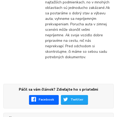
najťažších podmienkach, no v mnohých
oblastiach sú jednoducho zakázané.Ak
sa postaráme o dobrý stav a výbavu
auta, vyhneme sa nepríjemným
prekvapeniam. Porucha auta v zimnej
scenérii môže skončiť veľmi
nepríjemne. Ak svoje vozidlo dobre
pripravíme na cestu, nič nás
neprekvapí. Pred odchodom si
skontrolujme, či máme so sebou sadu
potrebných dokumentov.
Páčil sa vám článok? Zdieľajte ho s priateľmi
Facebook
Twitter