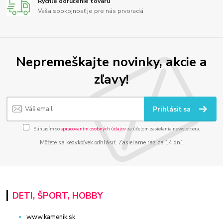
Rýchle doručenie tovaru
Vaša spokojnosť je pre nás prvoradá
Nepremeškajte novinky, akcie a
zľavy!
Prihlásiť sa
Súhlasím so
spracovaním osobných údajov
za účelom zasielania newslettera.
Môžete sa kedykoľvek odhlásiť. Zasielame raz za 14 dní.
DETI, ŠPORT, HOBBY
www.kamenik.sk