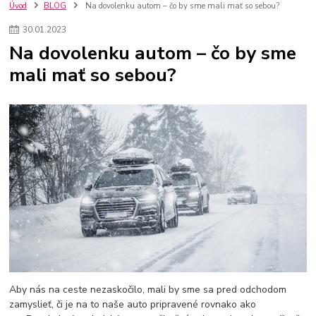
kompresor na lakovanie
komoresor
prípravky na umývanie áut
Úvod
BLOG
Na dovolenku autom – čo by sme mali mať so sebou?
Zimné umývanie auta v 5 krokoch
žiarovky do vozidiel
30
.
01
.
2023
oleje do automobilov
Sada kľúčov
Kľúč na kolesá
Cúvacia kamera
Na dovolenku autom – čo by sme
Nabíjačka autobatérií
gola sady
Dielenská baterka
mali mať so sebou?
lapače na blatníky
blatníky
nosiče na auto
prepravné boxy na auto
strešné nosiče
výbava do auta
zníženie spotreby auta
leštičky karosérie
oprava laku
Pieskovanie
pieskovačka
oprava karosérii
kompresory
skladovanie pneumatík
stojany na pneumatiky
sady náradia
sada kľúčov
sada náradia do auta
Servis motora
Aby nás na ceste nezaskočilo, mali by sme sa pred odchodom
zamyslieť, či je na to naše auto pripravené rovnako ako