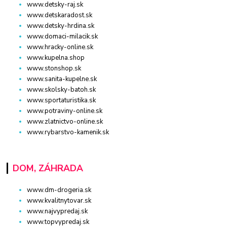
www.detsky-raj.sk
www.detskaradost.sk
www.detsky-hrdina.sk
www.domaci-milacik.sk
www.hracky-online.sk
www.kupelna.shop
www.stonshop.sk
www.sanita-kupelne.sk
www.skolsky-batoh.sk
www.sportaturistika.sk
www.potraviny-online.sk
www.zlatnictvo-online.sk
www.rybarstvo-kamenik.sk
DOM, ZÁHRADA
www.dm-drogeria.sk
www.kvalitnytovar.sk
www.najvypredaj.sk
www.topvypredaj.sk