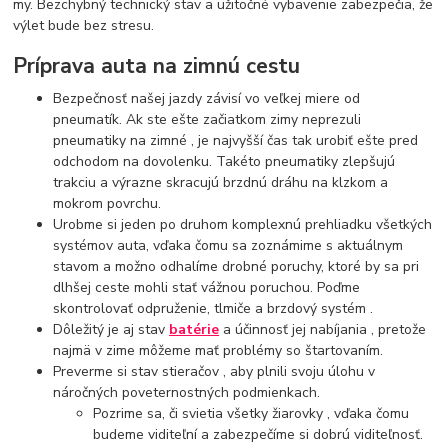
my. Bezchybný technický stav a užitočné vybavenie zabezpečia, že
výlet bude bez stresu.
Príprava auta na zimnú cestu
Bezpečnosť našej jazdy závisí vo veľkej miere od
pneumatík. Ak ste ešte začiatkom zimy neprezuli
pneumatiky na zimné , je najvyšší čas tak urobiť ešte pred
odchodom na dovolenku. Takéto pneumatiky zlepšujú
trakciu a výrazne skracujú brzdnú dráhu na klzkom a
mokrom povrchu.
Urobme si jeden po druhom komplexnú prehliadku všetkých
systémov auta, vďaka čomu sa zoznámime s aktuálnym
stavom a možno odhalíme drobné poruchy, ktoré by sa pri
dlhšej ceste mohli stať vážnou poruchou. Poďme
skontrolovať odpruženie, tlmiče a brzdový systém .
Dôležitý je aj stav
batérie
a účinnosť jej nabíjania , pretože
najmä v zime môžeme mať problémy so štartovaním.
Preverme si stav stieračov , aby plnili svoju úlohu v
náročných poveternostných podmienkach.
Pozrime sa, či svietia všetky žiarovky , vďaka čomu
budeme viditeľní a zabezpečíme si dobrú viditeľnosť.