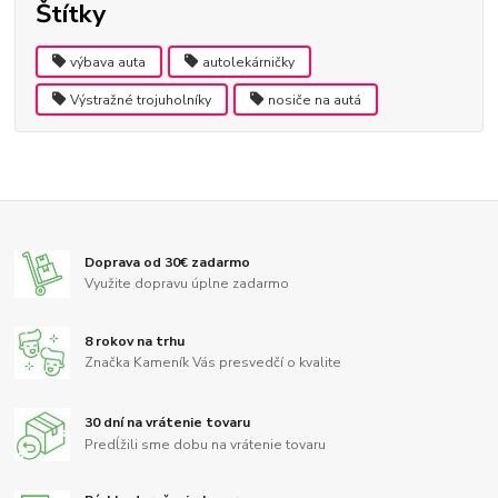
Štítky
výbava auta
autolekárničky
Výstražné trojuholníky
nosiče na autá
Doprava od 30€ zadarmo
Využite dopravu úplne zadarmo
8 rokov na trhu
Značka Kameník Vás presvedčí o kvalite
30 dní na vrátenie tovaru
Predĺžili sme dobu na vrátenie tovaru