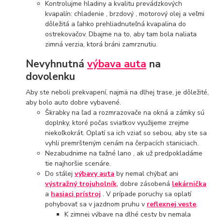
Kontrolujme hladiny a kvalitu prevádzkových
kvapalín: chladenie , brzdový , motorový olej a veľmi
dôležitá a ľahko prehliadnuteľná kvapalina do
ostrekovačov. Dbajme na to, aby tam bola naliata
zimná verzia, ktorá bráni zamrznutiu.
Nevyhnutná
výbava auta
na
dovolenku
Aby ste neboli prekvapení, najmä na dlhej trase, je dôležité,
aby bolo auto dobre vybavené.
Škrabky na ľad a rozmrazovače na okná a zámky sú
doplnky, ktoré počas sviatkov využijeme zrejme
niekoľkokrát. Oplatí sa ich vziať so sebou, aby ste sa
vyhli premršteným cenám na čerpacích staniciach.
Nezabudnime na ťažné lano , ak už predpokladáme
tie najhoršie scenáre.
Do stálej
výbavy auta
by nemal chýbať ani
výstražný trojuholník
, dobre zásobená
lekárnička
a
hasiaci prístroj
. V prípade poruchy sa oplatí
pohybovať sa v jazdnom pruhu v
reflexnej veste
.
K zimnej výbave na dlhé cesty by nemala