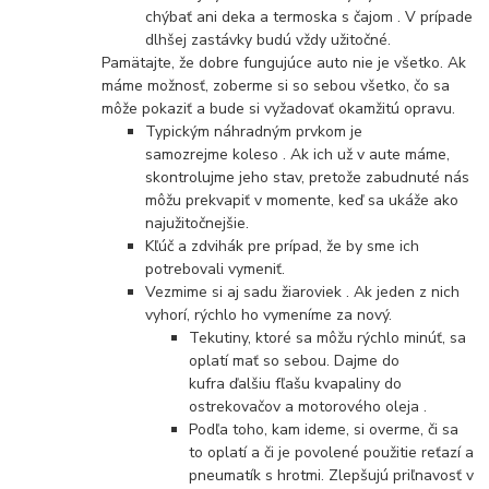
chýbať ani deka a termoska s čajom . V prípade
dlhšej zastávky budú vždy užitočné.
Pamätajte, že dobre fungujúce auto nie je všetko. Ak
máme možnosť, zoberme si so sebou všetko, čo sa
môže pokaziť a bude si vyžadovať okamžitú opravu.
Typickým náhradným prvkom je
samozrejme koleso . Ak ich už v aute máme,
skontrolujme jeho stav, pretože zabudnuté nás
môžu prekvapiť v momente, keď sa ukáže ako
najužitočnejšie.
Kľúč a zdvihák pre prípad, že by sme ich
potrebovali vymeniť.
Vezmime si aj sadu žiaroviek . Ak jeden z nich
vyhorí, rýchlo ho vymeníme za nový.
Tekutiny, ktoré sa môžu rýchlo minúť, sa
oplatí mať so sebou. Dajme do
kufra ďalšiu fľašu kvapaliny do
ostrekovačov a motorového oleja .
Podľa toho, kam ideme, si overme, či sa
to oplatí a či je povolené použitie reťazí a
pneumatík s hrotmi. Zlepšujú priľnavosť v