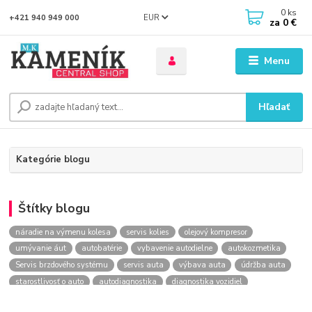
0
ks
EUR
+421 940 949 000
za
0 €
Menu
Hľadať
Kategórie blogu
Štítky blogu
náradie na výmenu kolesa
servis kolies
olejový kompresor
umývanie áut
autobatérie
vybavenie autodielne
autokozmetika
Servis brzdového systému
servis auta
výbava auta
údržba auta
starostlivosť o auto
autodiagnostika
diagnostika vozidiel
kontrola vozidla
Výmena kolesa
kompresor
Lakovanie