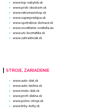
www.top-nabytok.sk
www.proti-skodcom.sk
www.retromaxishop.sk
www.superpredajca.sk
www.spotrebice-domace.sk
www.osvetlenie-svietidla.eu
www.uni-kozmetika.sk
www.zahradnicek.sk
STROJE, ZARIADENIE
www.auto-diel.sk
www.auto-techna.sk
www.moto-diel.sk
www.profi-dielna.sk
www.polno-stroje.sk
www.krby-kotly.sk