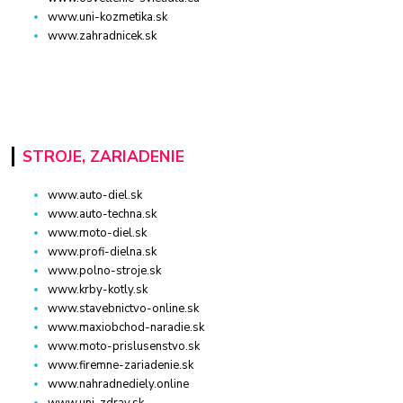
www.uni-kozmetika.sk
www.zahradnicek.sk
STROJE, ZARIADENIE
www.auto-diel.sk
www.auto-techna.sk
www.moto-diel.sk
www.profi-dielna.sk
www.polno-stroje.sk
www.krby-kotly.sk
www.stavebnictvo-online.sk
www.maxiobchod-naradie.sk
www.moto-prislusenstvo.sk
www.firemne-zariadenie.sk
www.nahradnediely.online