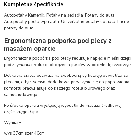
Kompletné špecifikácie
Autopoťahy Kamenik. Poťahy na sedadlá. Poťahy do auta.
Autopotahy podla typu auta. Univerzalne potahy do auta. Lacne
potahy do auta
Ergonomiczna podpórka pod plecy z
masażem oparcie
Ergonomiczna podpórka pod plecy redukuje napięcie mięśni dzięki
podtrzymaniu i redukcji obciążenia pleców w odcinku lędźwiowym.
Delikatna siatka pozwala na swobodną cyrkulację powietrza za
plecami, a tym samym dodatkowo przyczynia się do poprawienia
komfortu pracy.Pasuje do każdego fotela biurowego oraz
samochodowego.
Po środku oparcia występują wypustki do masażu środkowej
części kręgosłupa.
Wymiary:
wys 37cm szer 40cm