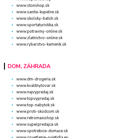
www.stonshop.sk
www.sanita-kupelne.sk
www.skolsky-batoh.sk
www.sportaturistika.sk
www.potraviny-online.sk
www.zlatnictvo-online.sk
www.rybarstvo-kamenik.sk
DOM, ZÁHRADA
www.dm-drogeria.sk
www.kvalitnytovar.sk
www.najvypredaj.sk
www.topvypredaj.sk
www.top-nabytok.sk
www.proti-skodcom.sk
www.retromaxishop.sk
www.superpredajca.sk
www.spotrebice-domace.sk
www.osvetlenie-svietidla.eu