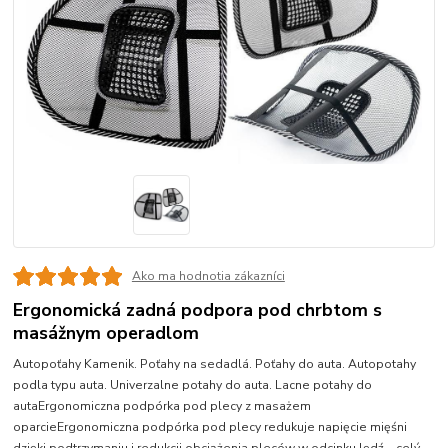
Ako ma hodnotia zákazníci
Ergonomická zadná podpora pod chrbtom s
masážnym operadlom
Autopoťahy Kamenik. Poťahy na sedadlá. Poťahy do auta. Autopotahy
podla typu auta. Univerzalne potahy do auta. Lacne potahy do
autaErgonomiczna podpórka pod plecy z masażem
oparcieErgonomiczna podpórka pod plecy redukuje napięcie mięśni
dzięki podtrzymaniu i redukcji obciążenia pleców w odcinku lędź...
celý