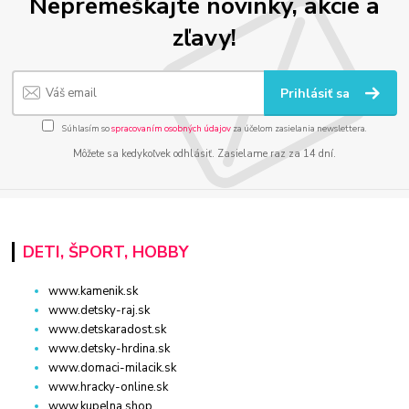
Nepremeškajte novinky, akcie a
zľavy!
Prihlásiť sa
Súhlasím so
spracovaním osobných údajov
za účelom zasielania newslettera.
Môžete sa kedykoľvek odhlásiť. Zasielame raz za 14 dní.
DETI, ŠPORT, HOBBY
www.kamenik.sk
www.detsky-raj.sk
www.detskaradost.sk
www.detsky-hrdina.sk
www.domaci-milacik.sk
www.hracky-online.sk
www.kupelna.shop