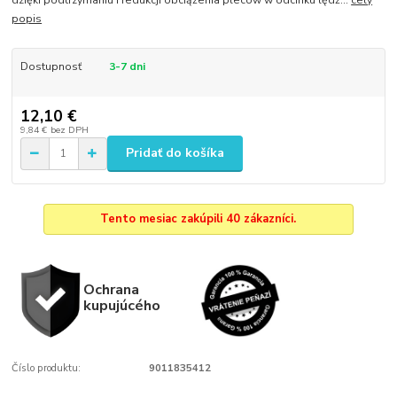
popis
Dostupnosť
3-7 dni
12,10 €
9,84 €
bez DPH
Pridať do košíka
Tento mesiac zakúpili 40 zákazníci.
Ochrana
kupujúcého
Číslo produktu:
9011835412