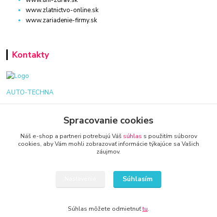
www.uni-zdrav.sk
www.zlatnictvo-online.sk
www.zariadenie-firmy.sk
Kontakty
AUTO-TECHNA
+421 940 949 000
Spracovanie cookies
Náš e-shop a partneri potrebujú Váš
súhlas
s použitím súborov
info@kamenik.sk
cookies, aby Vám mohli zobrazovať informácie týkajúce sa Vašich
záujmov.
Súhlasím
Nastavenia
© 2024 Všetky práva vyhradené KAMENIK.SK
Súhlas môžete odmietnuť
tu
.
Vytvorené na
Eshop-rychlo.sk