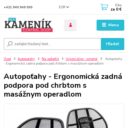
0
ks
EUR
+421 940 949 000
za
0 €
Menu
Hľadať
Úvod
Autopoťahy
Na sedadlá
Univerzálne - ostatné
Autopoťahy
- Ergonomická zadná podpora pod chrbtom s masážnym operadlom
Autopoťahy - Ergonomická zadná
podpora pod chrbtom s
masážnym operadlom