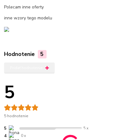
Polecam inne oferty
inne wzory tego modelu
Hodnotenie
5
Pridať hodnotenie
5
5 hodnotenie
5
5 x
4
0 x