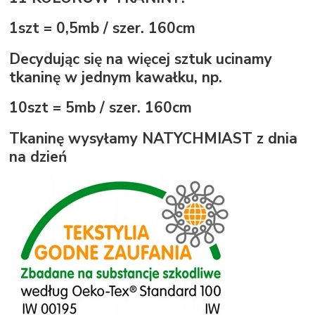
1szt = 0,5mb / szer. 160cm
Decydując się na więcej sztuk ucinamy
tkaninę w jednym kawałku, np.
10szt = 5mb / szer. 160cm
Tkaninę wysyłamy NATYCHMIAST z dnia
na dzień