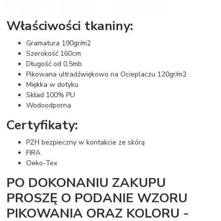
Właściwości tkaniny:
Gramatura 190gr/m2
Szerokość 160cm
Długość od 0,5mb
Pikowana ultradźwiękowo na Ocieplaczu 120gr/m2
Miękka w dotyku
Skład 100% PU
Wodoodporna
Certyfikaty:
PZH bezpieczny w kontakcie ze skórą
FIRA
Oeko-Tex
PO DOKONANIU ZAKUPU
PROSZĘ O PODANIE WZORU
PIKOWANIA ORAZ KOLORU -