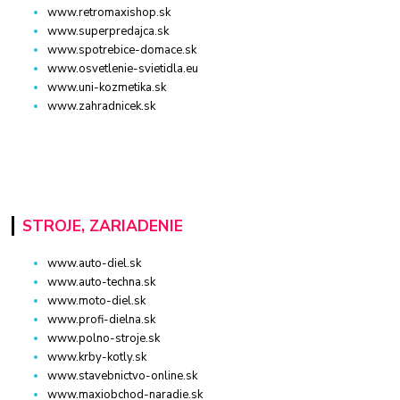
www.retromaxishop.sk
www.superpredajca.sk
www.spotrebice-domace.sk
www.osvetlenie-svietidla.eu
www.uni-kozmetika.sk
www.zahradnicek.sk
STROJE, ZARIADENIE
www.auto-diel.sk
www.auto-techna.sk
www.moto-diel.sk
www.profi-dielna.sk
www.polno-stroje.sk
www.krby-kotly.sk
www.stavebnictvo-online.sk
www.maxiobchod-naradie.sk