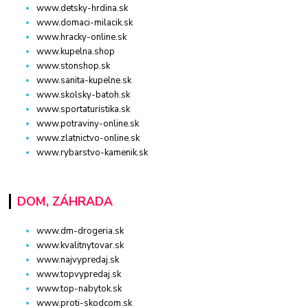
www.detsky-hrdina.sk
www.domaci-milacik.sk
www.hracky-online.sk
www.kupelna.shop
www.stonshop.sk
www.sanita-kupelne.sk
www.skolsky-batoh.sk
www.sportaturistika.sk
www.potraviny-online.sk
www.zlatnictvo-online.sk
www.rybarstvo-kamenik.sk
DOM, ZÁHRADA
www.dm-drogeria.sk
www.kvalitnytovar.sk
www.najvypredaj.sk
www.topvypredaj.sk
www.top-nabytok.sk
www.proti-skodcom.sk