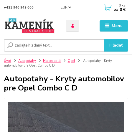
0
ks
EUR
+421 940 949 000
za
0 €
Menu
Hľadať
Úvod
Autopoťahy
Na sedadlá
Opel
Autopoťahy - Kryty
automobilov pre Opel Combo C D
Autopoťahy - Kryty automobilov
pre Opel Combo C D