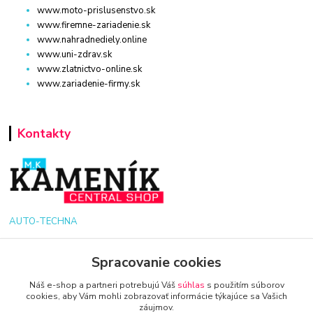
www.moto-prislusenstvo.sk
www.firemne-zariadenie.sk
www.nahradnediely.online
www.uni-zdrav.sk
www.zlatnictvo-online.sk
www.zariadenie-firmy.sk
Kontakty
AUTO-TECHNA
+421 940 949 000
Spracovanie cookies
Náš e-shop a partneri potrebujú Váš
súhlas
s použitím súborov
info@kamenik.sk
cookies, aby Vám mohli zobrazovať informácie týkajúce sa Vašich
záujmov.