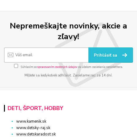
Nepremeškajte novinky, akcie a
zľavy!
Prihlásiť sa
Súhlasím so
spracovaním osobných údajov
za účelom zasielania newslettera.
Môžete sa kedykoľvek odhlásiť. Zasielame raz za 14 dní.
DETI, ŠPORT, HOBBY
www.kamenik.sk
www.detsky-raj.sk
www.detskaradost.sk