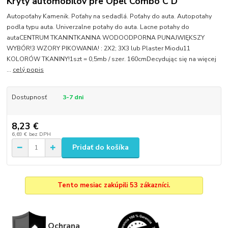
Kryty automobilov pre Opel Combo C D
Autopoťahy Kamenik. Poťahy na sedadlá. Poťahy do auta. Autopotahy
podla typu auta. Univerzalne potahy do auta. Lacne potahy do
autaCENTRUM TKANINTKANINA WODOODPORNA PUNAJWIĘKSZY
WYBÓR!3 WZORY PIKOWANIA! : 2X2; 3X3 lub Plaster Miodu11
KOLORÓW TKANINY!1szt = 0,5mb / szer. 160cmDecydując się na więcej
...
celý popis
Dostupnosť
3-7 dni
8,23 €
6,69 €
bez DPH
Pridať do košíka
Tento mesiac zakúpili 53 zákazníci.
Ochrana