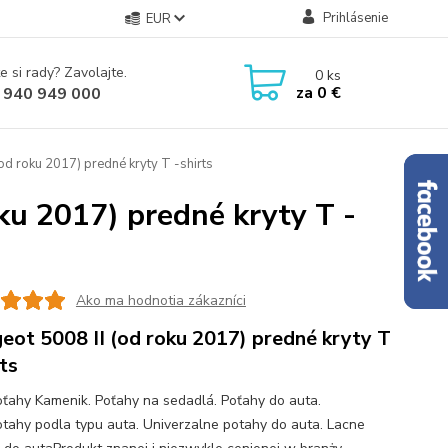
Prihlásenie
EUR
e si rady? Zavolajte.
0
ks
za
0 €
 940 949 000
od roku 2017) predné kryty T -shirts
ku 2017) predné kryty T -
Ako ma hodnotia zákazníci
eot 5008 II (od roku 2017) predné kryty T
rts
ťahy Kamenik. Poťahy na sedadlá. Poťahy do auta.
tahy podla typu auta. Univerzalne potahy do auta. Lacne