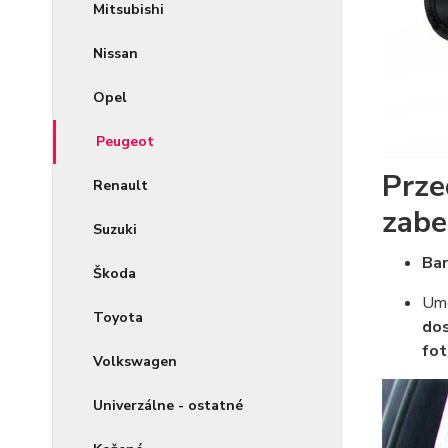
Mitsubishi
Nissan
Opel
Peugeot
Prze
Renault
zabe
Suzuki
Bar
Škoda
Umo
Toyota
do
fot
Volkswagen
Univerzálne - ostatné