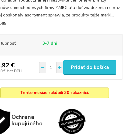
 do autaProdukt znanej i niezwykle cenionej w branży
riów samochodowych firmy AMIOLata doświadczenia i coraz
ej doskonały asortyment sprawia, że produkty tejże marki...
opis
tupnosť
3-7 dni
,92 €
Pridať do košíka
20 €
bez DPH
Tento mesiac zakúpili 30 zákazníci.
Ochrana
kupujúcého