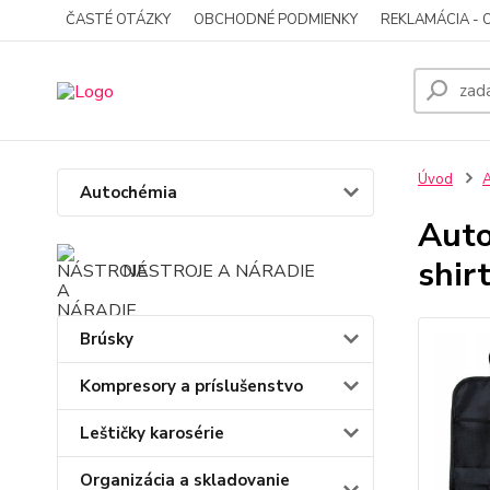
ČASTÉ OTÁZKY
OBCHODNÉ PODMIENKY
REKLAMÁCIA - 
Úvod
A
Autochémia
Auto
shir
NÁSTROJE A NÁRADIE
Brúsky
Kompresory a príslušenstvo
Leštičky karosérie
Organizácia a skladovanie