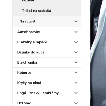
Kožené
Tričká na sedadlá
Na volant
Autožiarovky
Blatníky a lapače
Držiaky do auta
Elektronika
Koberce
Kryty na okná
Logá - znaky - emblémy
Offroad