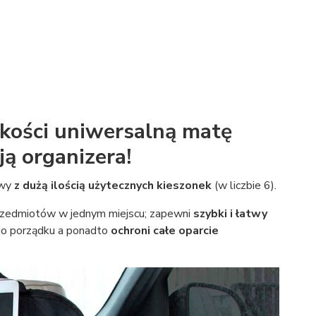
kości uniwersalną matę
ją organizera!
owy
z dużą ilością użytecznych kieszonek
(w liczbie 6).
rzedmiotów w jednym miejscu; zapewni
szybki i łatwy
go porządku a ponadto
ochroni całe oparcie