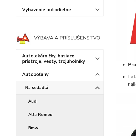
Vybavenie autodielne
VÝBAVA A PRÍSLUŠENSTVO
Autolekárničky, hasiace
prístroje, vesty, trojuholníky
Pro
Autopoťahy
Lat
naj
Na sedadlá
Audi
Alfa Romeo
Bmw