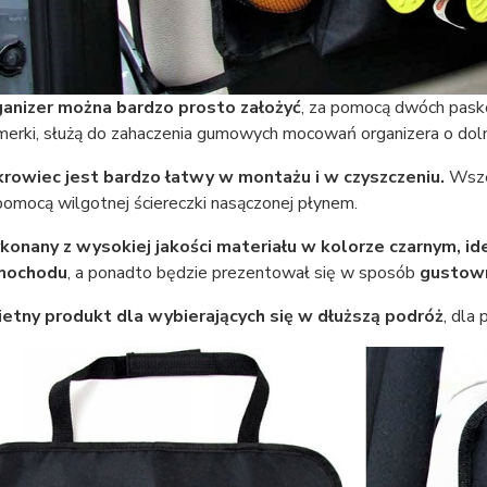
anizer można bardzo prosto założyć
, za pomocą dwóch paskó
merki, służą do zahaczenia gumowych mocowań organizera o doln
rowiec jest bardzo łatwy w montażu i w czyszczeniu.
Wszel
pomocą wilgotnej ściereczki nasączonej płynem.
onany z wysokiej jakości materiału w kolorze czarnym, id
mochodu
, a ponadto będzie prezentował się w sposób
gustown
etny produkt dla wybierających się w dłuższą podróż
, dla