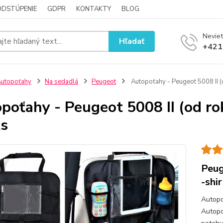
ODSTÚPENIE
GDPR
KONTAKTY
BLOG
Neviet
Hľadať
+421
utopoťahy
Na sedadlá
Peugeot
Autopoťahy - Peugeot 5008 II (
poťahy - Peugeot 5008 II (od ro
ts
Peug
-shi
Autopo
Autopo