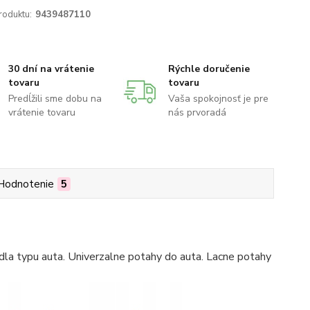
roduktu:
9439487110
30 dní na vrátenie
Rýchle doručenie
tovaru
tovaru
Predĺžili sme dobu na
Vaša spokojnosť je pre
vrátenie tovaru
nás prvoradá
Hodnotenie
5
la typu auta. Univerzalne potahy do auta. Lacne potahy