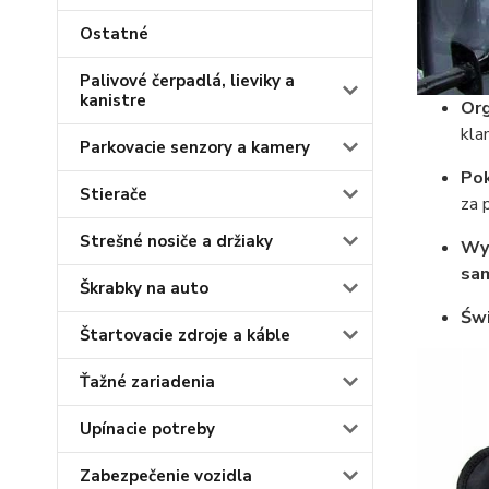
Ostatné
Palivové čerpadlá, lieviky a
kanistre
Org
kla
Parkovacie senzory a kamery
Pok
Stierače
za 
Strešné nosiče a držiaky
Wyk
sa
Škrabky na auto
Świ
Štartovacie zdroje a káble
Ťažné zariadenia
Upínacie potreby
Zabezpečenie vozidla