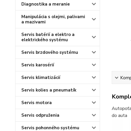
Diagnostika a meranie
Manipulácia s olejmi, palivami
a mazivami
Servis batérií a elektro a
elektrického systému
Servis brzdového systému
Servis karosérií
Servis klimatizácií
Kompl
Servis kolies a pneumatík
Komple
Servis motora
Autopoťa
Servis odpruženia
do auta
Servis pohonného systému