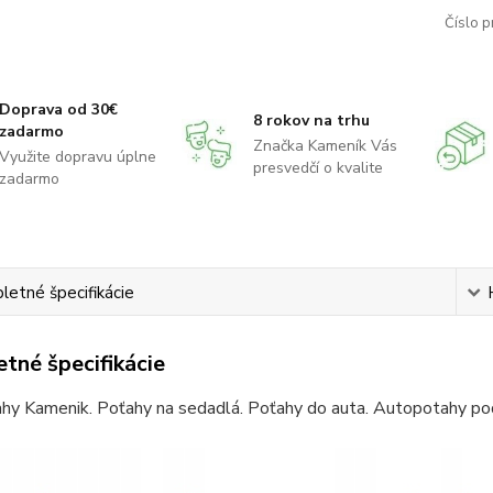
Číslo p
Doprava od 30€
8 rokov na trhu
zadarmo
Značka Kameník Vás
Využite dopravu úplne
presvedčí o kvalite
zadarmo
etné špecifikácie
tné špecifikácie
hy Kamenik. Poťahy na sedadlá. Poťahy do auta. Autopotahy pod