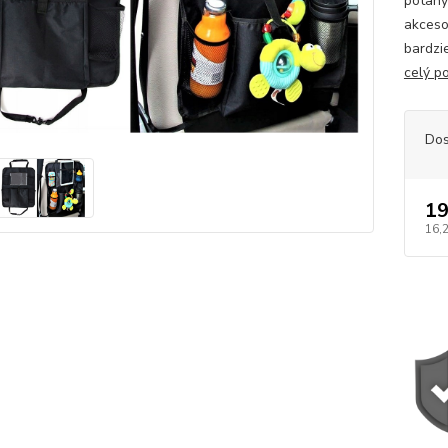
potahy
akceso
bardzi
celý p
Dos
19
16,