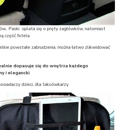
w,. Paski oplata się o pręty zagłówków, natomiast
ą część fotela.
kie powstałe zabrudzenia, można łatwo zlikwidować
ealnie dopasuje się do wnętrza każdego
y i elegancki
.
 posiadaczy dzieci, dla taksówkarzy.