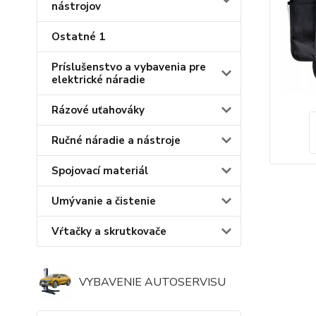
nástrojov
Ostatné 1
Príslušenstvo a vybavenia pre
elektrické náradie
Rázové uťahováky
Ručné náradie a nástroje
Spojovací materiál
Umývanie a čistenie
Vŕtačky a skrutkovače
VYBAVENIE AUTOSERVISU