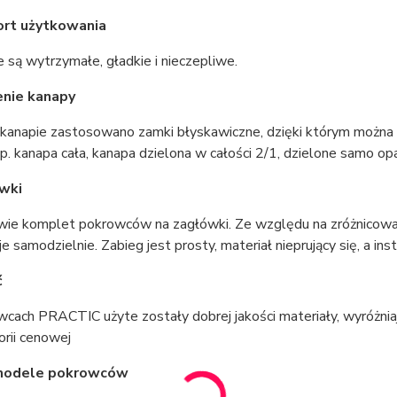
ort użytkowania
są wytrzymałe, gładkie i nieczepliwe.
enie kanapy
 kanapie zastosowano zamki błyskawiczne,
dzięki którym można 
p. kanapa cała, kanapa dzielona w całości 2/1, dzielone samo opa
ówki
ie komplet pokrowców na zagłówki. Ze względu na zróżnicow
e samodzielnie. Zabieg jest prosty, materiał nieprujący się, a ins
ć
cach PRACTIC użyte zostały dobrej jakości materiały, wyróżni
orii cenowej
 modele pokrowców