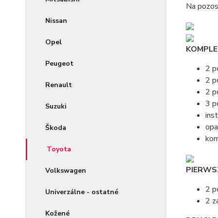
Na pozos
Nissan
Opel
KOMPLE
Peugeot
2 p
2 p
Renault
2 p
3 p
Suzuki
ins
op
Škoda
kom
Toyota
PIERWS
Volkswagen
2 p
Univerzálne - ostatné
2 z
Kožené