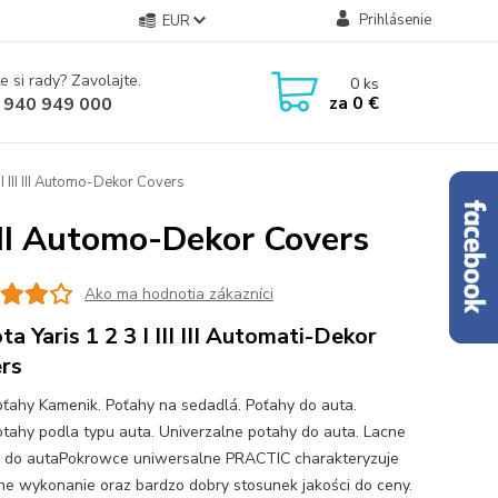
Prihlásenie
EUR
e si rady? Zavolajte.
0
ks
za
0 €
 940 949 000
I III III Automo-Dekor Covers
 III Automo-Dekor Covers
Ako ma hodnotia zákazníci
ta Yaris 1 2 3 I III III Automati-Dekor
rs
ťahy Kamenik. Poťahy na sedadlá. Poťahy do auta.
tahy podla typu auta. Univerzalne potahy do auta. Lacne
 do autaPokrowce uniwersalne PRACTIC charakteryzuje
ne wykonanie oraz bardzo dobry stosunek jakości do ceny.