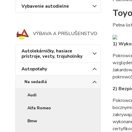
Vybavenie autodielne
Toyot
Pełna lis
VÝBAVA A PRÍSLUŠENSTVO
1) Wyko
Autolekárničky, hasiace
Pokrowce 
prístroje, vesty, trojuholníky
względem 
Autopoťahy
żakardow
pokrowców
Na sedadlá
2) Bezp
Audi
Pokrowce
bocznymi
Alfa Romeo
zakrywaj
Bmw
wykonane
certyfik