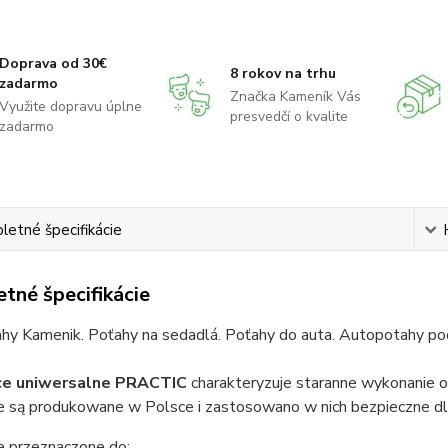
Doprava od 30€
8 rokov na trhu
zadarmo
Značka Kameník Vás
Využite dopravu úplne
presvedčí o kvalite
zadarmo
etné špecifikácie
tné špecifikácie
hy Kamenik. Poťahy na sedadlá. Poťahy do auta. Autopotahy pod
e uniwersalne
PRACTIC
charakteryzuje staranne wykonanie 
 są produkowane w Polsce i zastosowano w nich bezpieczne dl
 przeznaczone do: