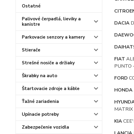
Ostatné
CITROE
Palivové čerpadlá, lieviky a
DACIA
D
kanistre
DAEWO
Parkovacie senzory a kamery
DAIHAT
Stierače
FIAT
ALB
Strešné nosiče a držiaky
PUNTO -
Škrabky na auto
FORD
CO
Štartovacie zdroje a káble
HONDA
Ťažné zariadenia
HYUNDA
MATRIX 
Upínacie potreby
KIA
CEE'
Zabezpečenie vozidla
LANCIA