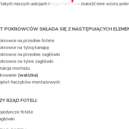
tałych naszych aukcjach mogą Państwo znaleźć inne wzory pokro
T POKROWCÓW SKŁADA SIĘ Z NASTĘPUJĄCYCH ELEME
okrowce na przednie fotele
okrowce na tylną kanapę
okrowce na przednie zagłówki
okrowce na tylne zagłówki
trukcja montażu
akowanie
(walizka)
plet haczyków montażowych
ZY RZĄD FOTELI:
ojedyncze fotele
agłówki