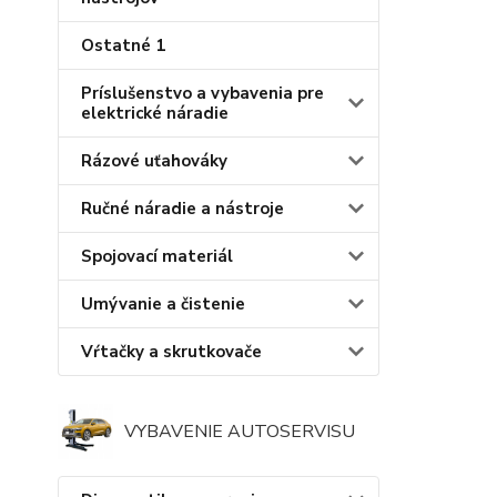
Ostatné 1
Príslušenstvo a vybavenia pre
elektrické náradie
Rázové uťahováky
Ručné náradie a nástroje
Spojovací materiál
Umývanie a čistenie
Vŕtačky a skrutkovače
VYBAVENIE AUTOSERVISU