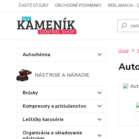
ČASTÉ OTÁZKY
OBCHODNÉ PODMIENKY
REKLAMÁCIA - 
Úvod
A
Autochémia
Auto
NÁSTROJE A NÁRADIE
Brúsky
Kompresory a príslušenstvo
Leštičky karosérie
Organizácia a skladovanie
nástrojov