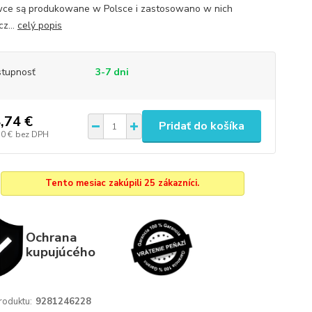
ce są produkowane w Polsce i zastosowano w nich
z...
celý popis
tupnosť
3-7 dni
,74 €
Pridať do košíka
50 €
bez DPH
Tento mesiac zakúpili 25 zákazníci.
Ochrana
kupujúcého
roduktu:
9281246228