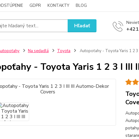
ODSTÚPENIE
GDPR
KONTAKTY
BLOG
Neviet
Hľadať
+421
utopoťahy
Na sedadlá
Toyota
Autopoťahy - Toyota Yaris 1 2 3 
poťahy - Toyota Yaris 1 2 3 I III
Toyo
Cove
Autopo
Autopo
potahy
staran