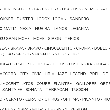
N
BERLINGO - C3 - C4 - C5 - DS3 - DS4 - DS5 - NEMO - SAX
OKKER - DUSTER - LODGY - LOGAN - SANDERO
O
MATIZ - NEXIA - NUBIRA - LANOS - LEGANZA
S
U GRAN MOVE - MOVE - SIRION - TERIOS
EA - BRAVA - BRAVO - CINQUECENTO - CROMA - DOBLO - 
 QUBO - SEDICI - SEICENTO - STILO - TIPO
UGAR - ESCORT - FIESTA - FOCUS - FUSION - KA - KUGA
ACCORD - CITY - CIVIC - HR-V - JAZZ - LEGEND - PRELUDE
I
ACCENT - ATOS - COUPE - ELANTRA - GALLOPER - GETZ - i10
- SANTA FE - SONATA - TERRACAN - TUCSON
D - CERATO - CERATO - OPIRUS - OPTIMA - PICANTO - R
KAPPA - LYBRA - MUSA - THESIS - Y - YPSILON