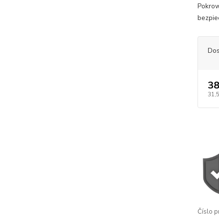
Pokrow
bezpiec
Dos
38
31,
Číslo p