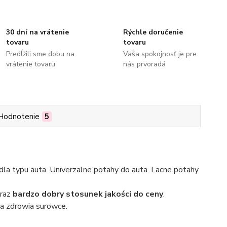
30 dní na vrátenie
Rýchle doručenie
tovaru
tovaru
Predĺžili sme dobu na
Vaša spokojnosť je pre
vrátenie tovaru
nás prvoradá
Hodnotenie
5
la typu auta. Univerzalne potahy do auta. Lacne potahy
oraz
bardzo dobry stosunek jakości do ceny
.
a zdrowia surowce.