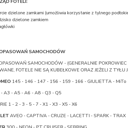
ZĄD FOTELI:
rcie dzielone zamkami (umożliwia korzystanie z tylnego podłokie
dzisko dzielone zamkiem
agłówki
 DOPASOWAŃ SAMOCHODÓW
DOPASOWAŃ SAMOCHODÓW - (GENERALNIE POKROWIEC NA
ANE, FOTELE NIE SĄ KUBEŁKOWE ORAZ JEŻELI Z TYŁU J
OMEO
145 - 146 - 147 - 156 - 159 - 166 - GIULIETTA - MiTo
- A3 - A5 - A6 - A8 - Q3 - Q5
IE 1 - 2 - 3 - 5 - 7 - X1 - X3 - X5 - X6
LET
AVEO - CAPTIVA - CRUZE - LACETTI - SPARK - TRAX
ER
300 - NEON - PT CRUISER - SEBRING