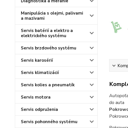
Diagnostika a meranie
Manipulácia s olejmi, palivami
a mazivami
Servis batérií a elektro a
elektrického systému
Servis brzdového systému
Servis karosérií
Kompl
Servis klimatizácií
Komple
Servis kolies a pneumatík
Autopoťa
Servis motora
do auta
Pokrowc
Servis odpruženia
Pokrowce
Servis pohonného systému
Pokrowce