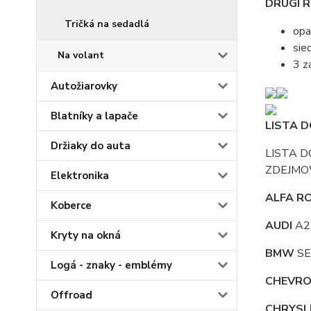
DRUGI R
Tričká na sedadlá
opa
sie
Na volant
3 z
Autožiarovky
Blatníky a lapače
LISTA
Držiaky do auta
LISTA 
ZDEJMOW
Elektronika
ALFA R
Koberce
AUDI
A2 
Kryty na okná
BMW
SER
Logá - znaky - emblémy
CHEVRO
Offroad
CHRYSL