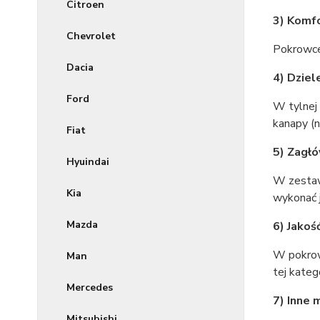
Citroen
3) Komf
Chevrolet
Pokrowce 
Dacia
4) Dziel
Ford
W tylnej
kanapy (n
Fiat
5) Zagł
Hyuindai
W zestaw
Kia
wykonać j
Mazda
6) Jakoś
W pokrow
Man
tej kateg
Mercedes
7) Inne
Mitsubishi