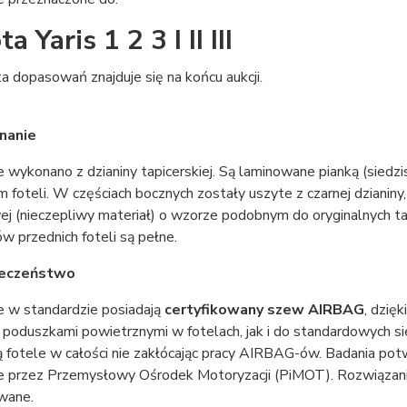
a Yaris 1 2 3 I II III
ta dopasowań znajduje się na końcu aukcji.
nanie
wykonano z dzianiny tapicerskiej. Są laminowane pianką (siedzi
foteli. W częściach bocznych zostały uszyte z czarnej dzianiny,
ej (nieczepliwy materiał) o wzorze podobnym do oryginalnych 
 przednich foteli są pełne.
ieczeństwo
 w standardzie posiadają
certyfikowany szew AIRBAG
, dzię
 poduszkami powietrznymi w fotelach, jak i do standardowych s
ą fotele w całości nie zakłócając pracy AIRBAG-ów. Badania po
 przez Przemysłowy Ośrodek Motoryzacji (PiMOT). Rozwiązanie 
owane.