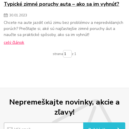
Typické zimné poruchy auta – ako sa im vyhnúť?
30
.
01
.
2023
Chcete na aute jazdiť celú zimu bez problémov a nepredvídaných
porúch? Prečítajte si, aké sú najčastejšie zimné poruchy áut a
naučte sa praktické spôsoby, ako sa im vyhnúť!
celý článok
strana
z 1
Nepremeškajte novinky, akcie a
zľavy!