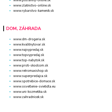
www.potraviny-online.sk
www.zlatnictvo-online.sk
www.rybarstvo-kamenik.sk
DOM, ZÁHRADA
www.dm-drogeria.sk
www.kvalitnytovar.sk
www.najvypredaj.sk
www.topvypredaj.sk
www.top-nabytok.sk
www.proti-skodcom.sk
www.retromaxishop.sk
www.superpredajca.sk
www.spotrebice-domace.sk
www.osvetlenie-svietidla.eu
www.uni-kozmetika.sk
www.zahradnicek.sk