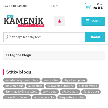
0
ks
EUR
+421 940 949 000
za
0 €
Menu
Hľadať
Kategórie blogu
Štítky blogu
náradie na výmenu kolesa
servis kolies
olejový kompresor
umývanie áut
autobatérie
vybavenie autodielne
autokozmetika
Servis brzdového systému
servis auta
výbava auta
údržba auta
starostlivosť o auto
autodiagnostika
diagnostika vozidiel
kontrola vozidla
Výmena kolesa
kompresor
Lakovanie