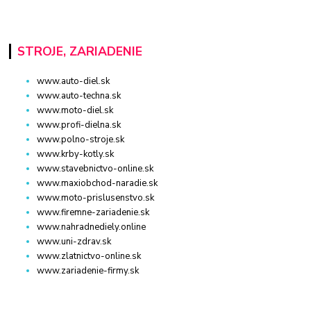
STROJE, ZARIADENIE
www.auto-diel.sk
www.auto-techna.sk
www.moto-diel.sk
www.profi-dielna.sk
www.polno-stroje.sk
www.krby-kotly.sk
www.stavebnictvo-online.sk
www.maxiobchod-naradie.sk
www.moto-prislusenstvo.sk
www.firemne-zariadenie.sk
www.nahradnediely.online
www.uni-zdrav.sk
www.zlatnictvo-online.sk
www.zariadenie-firmy.sk