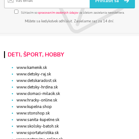
Prihlásiť sa
Súhlasím so
spracovaním osobných údajov
za účelom zasielania newslettera.
Môžete sa kedykoľvek odhlásiť. Zasielame raz za 14 dní.
DETI, ŠPORT, HOBBY
www.kamenik.sk
www.detsky-raj.sk
www.detskaradost.sk
www.detsky-hrdina.sk
www.domaci-milacik.sk
www.hracky-online.sk
www.kupelna.shop
www.stonshop.sk
www.sanita-kupelne.sk
www.skolsky-batoh.sk
www.sportaturistika.sk