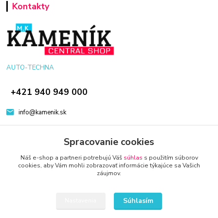
Kontakty
AUTO-TECHNA
+421 940 949 000
info@kamenik.sk
Spracovanie cookies
Náš e-shop a partneri potrebujú Váš
súhlas
s použitím súborov
cookies, aby Vám mohli zobrazovať informácie týkajúce sa Vašich
záujmov.
© 2024 Všetky práva vyhradené KAMENIK.SK
Vytvorené na
Eshop-rychlo.sk
Súhlasím
Nastavenia