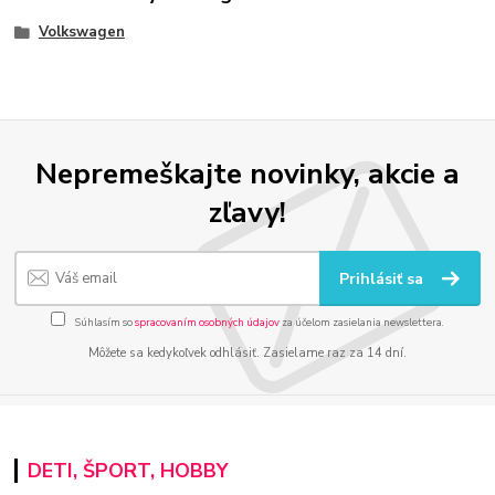
Volkswagen
Nepremeškajte novinky, akcie a
zľavy!
Prihlásiť sa
Súhlasím so
spracovaním osobných údajov
za účelom zasielania newslettera.
Môžete sa kedykoľvek odhlásiť. Zasielame raz za 14 dní.
DETI, ŠPORT, HOBBY