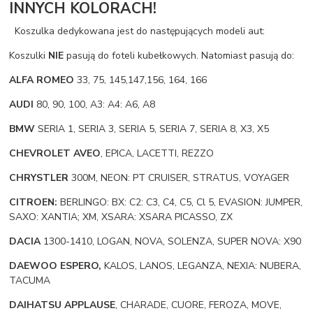
INNYCH KOLORACH!
Koszulka dedykowana jest do następujących modeli aut:
Koszulki
NIE
pasują do foteli kubełkowych. Natomiast pasują do:
ALFA ROMEO
33, 75, 145,147,156, 164, 166
AUDI
80, 90, 100, A3: A4: A6, A8
BMW
SERIA 1, SERIA 3, SERIA 5, SERIA 7, SERIA 8, X3, X5
CHEVROLET AVEO
, EPICA, LACETTI, REZZO
CHRYSTLER
300M, NEON: PT CRUISER, STRATUS, VOYAGER
CITROEN:
BERLINGO: BX: C2: C3, C4, C5, Cl 5, EVASION: JUMPER,
SAXO: XANTIA; XM, XSARA: XSARA PICASSO, ZX
DACIA
1300-1410, LOGAN, NOVA, SOLENZA, SUPER NOVA: X90
DAEWOO ESPERO,
KALOS, LANOS, LEGANZA, NEXIA: NUBERA,
TACUMA
DAIHATSU APPLAUSE
, CHARADE, CUORE, FEROZA, MOVE,