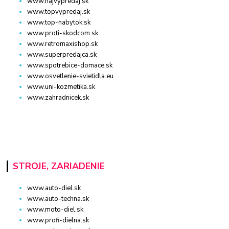
www.najvypredaj.sk
www.topvypredaj.sk
www.top-nabytok.sk
www.proti-skodcom.sk
www.retromaxishop.sk
www.superpredajca.sk
www.spotrebice-domace.sk
www.osvetlenie-svietidla.eu
www.uni-kozmetika.sk
www.zahradnicek.sk
STROJE, ZARIADENIE
www.auto-diel.sk
www.auto-techna.sk
www.moto-diel.sk
www.profi-dielna.sk