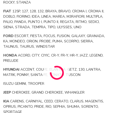
ROCKY, STANZA
FIAT
125P, 127, 128, 132, BRAYA, BRAVO, CROMA I, CROMA II,
DOBLO, FIORINO, IDEA, LINEA, MAREA, M3RAFIORI, MULTIPLA,
PALIO, PANDA, PUNTO I, PUNTO II, REGATA, RITMO, SEDICI,
SIENA, STRADA, TEMPRA, TIPO, ULYSSES, UNO
FORD
ESCORT, FIESTA, FOCUS, FUSION, GALAXY, GRANADA,
KA, MONDEO, ORION, PROBE, PUMA, SCORPIO, SIERRA,
TAUNUS, TAURUS, WINDSTAR
HONDA
ACORD, CITY, CIYIC, CR-Y, FR-Y, HR-Y, JAZZ, LEGEND,
PRELUDE
HYUNDAI
ACCENT, COUPE, ELANTRA, GETZ, 130, LANTRA,
MATRK, PONNY, SANTA FE, SONATA, TUSCON
ISUZU GEMINI, TROOPER
JEEP
CHEROKEE, GRAND CHEROKEE, WHANGLER
KIA
CARENS, CARNIYAL, CEED, CERATO, CLARUS, MAGENTIS,
OPIRUS, PICANTO, PRIDE, RIO, SEPHIA, SHUMA, SORENTO,
SPORTAGE