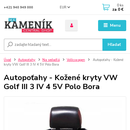
0
ks
EUR
+421 940 949 000
za
0 €
Menu
Hľadať
Úvod
Autopoťahy
Na sedadlá
Volkswagen
Autopoťahy - Kožené
kryty VW Golf III 3 IV 4 5V Polo Bora
Autopoťahy - Kožené kryty VW
Golf III 3 IV 4 5V Polo Bora