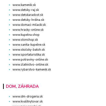
www.kamenik.sk
www.detsky-raj.sk
www.detskaradost.sk
www.detsky-hrdina.sk
www.domaci-milacik.sk
www.hracky-online.sk
www.kupelna.shop
www.stonshop.sk
www.sanita-kupelne.sk
www.skolsky-batoh.sk
www.sportaturistika.sk
www.potraviny-online.sk
www.zlatnictvo-online.sk
www.rybarstvo-kamenik.sk
DOM, ZÁHRADA
www.dm-drogeria.sk
www.kvalitnytovar.sk