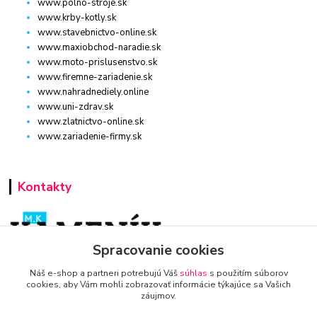
www.polno-stroje.sk
www.krby-kotly.sk
www.stavebnictvo-online.sk
www.maxiobchod-naradie.sk
www.moto-prislusenstvo.sk
www.firemne-zariadenie.sk
www.nahradnediely.online
www.uni-zdrav.sk
www.zlatnictvo-online.sk
www.zariadenie-firmy.sk
Kontakty
Spracovanie cookies
Náš e-shop a partneri potrebujú Váš
súhlas
s použitím súborov
AUTO-TECHNA
cookies, aby Vám mohli zobrazovať informácie týkajúce sa Vašich
záujmov.
+421 940 949 000