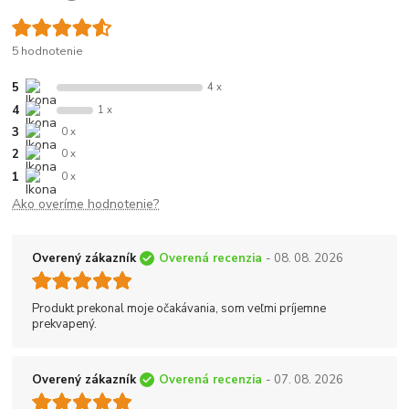
5 hodnotenie
5
4 x
4
1 x
3
0 x
2
0 x
1
0 x
Ako overíme hodnotenie?
Overený zákazník
Overená recenzia
- 08. 08. 2026
Produkt prekonal moje očakávania, som veľmi príjemne
prekvapený.
Overený zákazník
Overená recenzia
- 07. 08. 2026