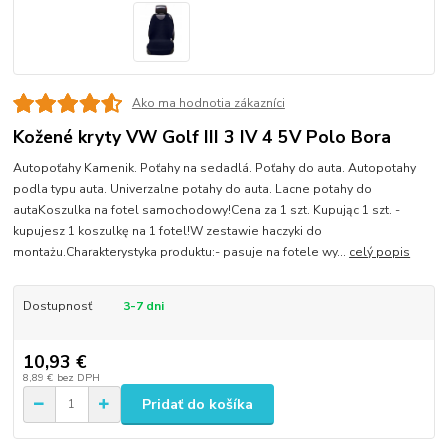
Ako ma hodnotia zákazníci
Kožené kryty VW Golf III 3 IV 4 5V Polo Bora
Autopoťahy Kamenik. Poťahy na sedadlá. Poťahy do auta. Autopotahy
podla typu auta. Univerzalne potahy do auta. Lacne potahy do
autaKoszulka na fotel samochodowy!Cena za 1 szt. Kupując 1 szt. -
kupujesz 1 koszulkę na 1 fotel!W zestawie haczyki do
montażu.Charakterystyka produktu:- pasuje na fotele wy...
celý popis
Dostupnosť
3-7 dni
10,93 €
8,89 €
bez DPH
Pridať do košíka