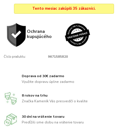
Tento mesiac zakúpili 35 zákazníci.
Ochrana
kupujúcého
Číslo produktu:
9671585820
Doprava od 30€ zadarmo
Využite dopravu úplne zadarmo
8 rokov na trhu
Značka Kameník Vás presvedčí o kvalite
30 dní na vrátenie tovaru
Predĺžili sme dobu na vrátenie tovaru