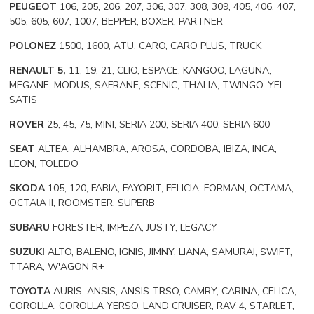
PEUGEOT
106, 205, 206, 207, 306, 307, 308, 309, 405, 406, 407,
505, 605, 607, 1007, BEPPER, BOXER, PARTNER
POLONEZ
1500, 1600, ATU, CARO, CARO PLUS, TRUCK
RENAULT 5,
11, 19, 21, CLIO, ESPACE, KANGOO, LAGUNA,
MEGANE, MODUS, SAFRANE, SCENIC, THALIA, TWINGO, YEL
SATIS
ROVER
25, 45, 75, MINI, SERIA 200, SERIA 400, SERIA 600
SEAT
ALTEA, ALHAMBRA, AROSA, CORDOBA, IBIZA, INCA,
LEON, TOLEDO
SKODA
105, 120, FABIA, FAYORIT, FELICIA, FORMAN, OCTAMA,
OCTAlA II, ROOMSTER, SUPERB
SUBARU
FORESTER, IMPEZA, JUSTY, LEGACY
SUZUKI
ALTO, BALENO, IGNIS, JIMNY, LIANA, SAMURAI, SWIFT,
TTARA, W'AGON R+
TOYOTA
AURIS, ANSIS, ANSIS TRSO, CAMRY, CARINA, CELICA,
COROLLA, COROLLA YERSO, LAND CRUISER, RAV 4, STARLET,