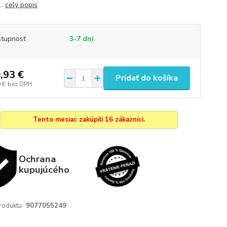
..
celý popis
tupnosť
3-7 dni
,93 €
Pridať do košíka
 €
bez DPH
Tento mesiac zakúpili 16 zákazníci.
Ochrana
kupujúcého
roduktu:
9077055249