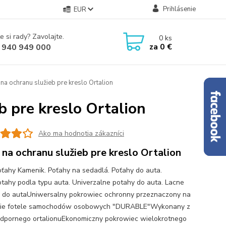
Prihlásenie
EUR
e si rady? Zavolajte.
0
ks
za
0 €
 940 949 000
na ochranu služieb pre kreslo Ortalion
b pre kreslo Ortalion
Ako ma hodnotia zákazníci
 na ochranu služieb pre kreslo Ortalion
ťahy Kamenik. Poťahy na sedadlá. Poťahy do auta.
tahy podla typu auta. Univerzalne potahy do auta. Lacne
 do autaUniwersalny pokrowiec ochronny przeznaczony na
nie fotele samochodów osobowych "DURABLE"Wykonany z
pornego ortalionuEkonomiczny pokrowiec wielokrotnego