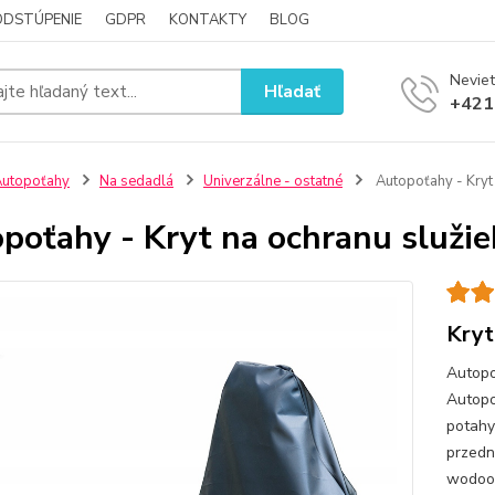
ODSTÚPENIE
GDPR
KONTAKTY
BLOG
Neviet
Hľadať
+421
utopoťahy
Na sedadlá
Univerzálne - ostatné
Autopoťahy - Kryt 
poťahy - Kryt na ochranu služie
Kryt
Autopo
Autopo
potahy
przed
wodood