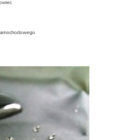
rowiec
u samochodowego