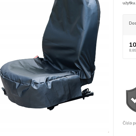
użytku.
Dos
10
8,89
Číslo p