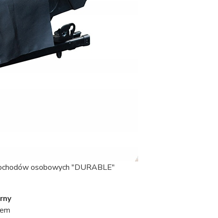
amochodów osobowych "DURABLE"
rny
iem