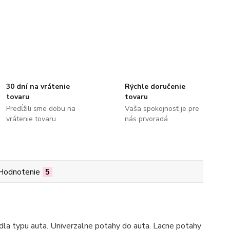
30 dní na vrátenie
Rýchle doručenie
tovaru
tovaru
Predĺžili sme dobu na
Vaša spokojnosť je pre
vrátenie tovaru
nás prvoradá
Hodnotenie
5
la typu auta. Univerzalne potahy do auta. Lacne potahy