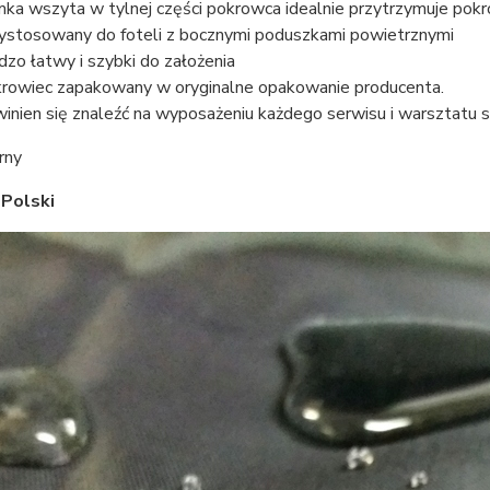
ka wszyta w tylnej części pokrowca idealnie przytrzymuje pok
ystosowany do foteli z bocznymi poduszkami powietrznymi
dzo łatwy i szybki do założenia
rowiec zapakowany w oryginalne opakowanie producenta.
inien się znaleźć na wyposażeniu każdego serwisu i warsztat
rny
 Polski