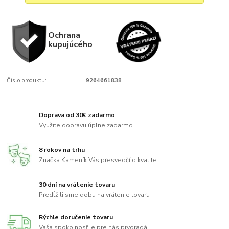
Ochrana
kupujúcého
Číslo produktu:
9264661838
Doprava od 30€ zadarmo
Využite dopravu úplne zadarmo
8 rokov na trhu
Značka Kameník Vás presvedčí o kvalite
30 dní na vrátenie tovaru
Predĺžili sme dobu na vrátenie tovaru
Rýchle doručenie tovaru
Vaša spokojnosť je pre nás prvoradá