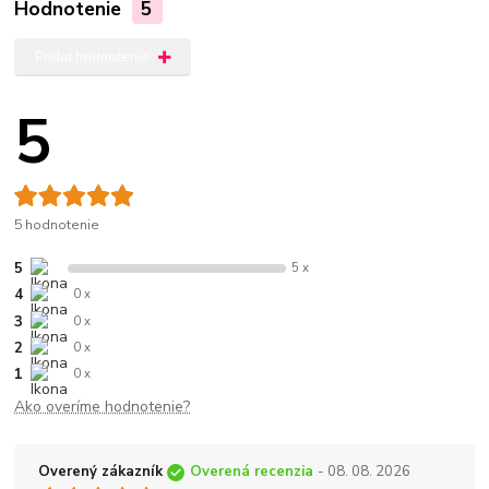
Hodnotenie
5
Pridať hodnotenie
5
5 hodnotenie
5
5 x
4
0 x
3
0 x
2
0 x
1
0 x
Ako overíme hodnotenie?
Overený zákazník
Overená recenzia
- 08. 08. 2026