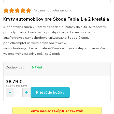
Ako ma hodnotia zákazníci
Kryty automobilov pre Škoda Fabia 1 a 2 kreslá a
Autopoťahy Kamenik. Poťahy na sedadlá. Poťahy do auta. Autopotahy
podla typu auta. Univerzalne potahy do auta. Lacne potahy do
autaPokrowce samochodowe uniwersalne Speed Ciemny
popielKomplet uniwerslanych pokrowców
samochodowych.FunkcjonalnośćKomplet uniwersalnyhc pokrowców
wykonanych z dzianiny pol...
celý popis
Dostupnosť
3-7 dni
38,79 €
31,54 €
bez DPH
Pridať do košíka
Tento mesiac zakúpili 37 zákazníci.