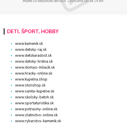
Môžete sa kedykoľvek odhlásiť. Zasielame raz za 14 dní.
DETI, ŠPORT, HOBBY
www.kamenik.sk
www.detsky-raj.sk
www.detskaradost.sk
www.detsky-hrdina.sk
www.domaci-milacik.sk
www.hracky-online.sk
www.kupelna.shop
www.stonshop.sk
www.sanita-kupelne.sk
www.skolsky-batoh.sk
www.sportaturistika.sk
www.potraviny-online.sk
www.zlatnictvo-online.sk
www.rybarstvo-kamenik.sk