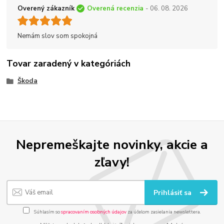
Overený zákazník
Overená recenzia
- 06. 08. 2026
Nemám slov som spokojná
Tovar zaradený v kategóriách
Škoda
Nepremeškajte novinky, akcie a
zľavy!
Prihlásiť sa
Súhlasím so
spracovaním osobných údajov
za účelom zasielania newslettera.