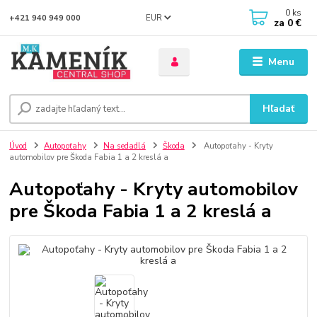
0
ks
EUR
+421 940 949 000
za
0 €
Menu
Hľadať
Úvod
Autopoťahy
Na sedadlá
Škoda
Autopoťahy - Kryty
automobilov pre Škoda Fabia 1 a 2 kreslá a
Autopoťahy - Kryty automobilov
pre Škoda Fabia 1 a 2 kreslá a