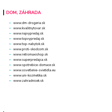
DOM, ZÁHRADA
www.dm-drogeria.sk
www.kvalitnytovar.sk
www.najvypredaj.sk
www.topvypredaj.sk
www.top-nabytok.sk
www.proti-skodcom.sk
www.retromaxishop.sk
www.superpredajca.sk
www.spotrebice-domace.sk
www.osvetlenie-svietidla.eu
www.uni-kozmetika.sk
www.zahradnicek.sk