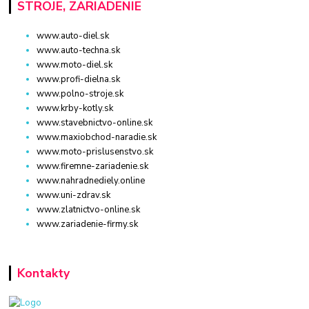
STROJE, ZARIADENIE
www.auto-diel.sk
www.auto-techna.sk
www.moto-diel.sk
www.profi-dielna.sk
www.polno-stroje.sk
www.krby-kotly.sk
www.stavebnictvo-online.sk
www.maxiobchod-naradie.sk
www.moto-prislusenstvo.sk
www.firemne-zariadenie.sk
www.nahradnediely.online
www.uni-zdrav.sk
www.zlatnictvo-online.sk
www.zariadenie-firmy.sk
Kontakty