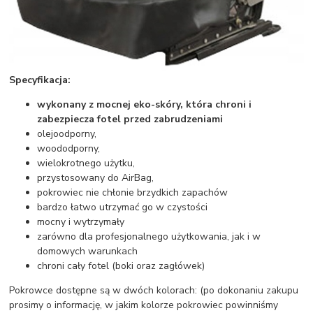
Specyfikacja:
wykonany z mocnej eko-skóry, która chroni i
zabezpiecza fotel przed zabrudzeniami
olejoodporny,
woododporny,
wielokrotnego użytku,
przystosowany do AirBag,
pokrowiec nie chłonie brzydkich zapachów
bardzo łatwo utrzymać go w czystości
mocny i wytrzymały
zarówno dla profesjonalnego użytkowania, jak i w
domowych warunkach
chroni cały fotel (boki oraz zagłówek)
Pokrowce dostępne są w dwóch kolorach: (po dokonaniu zakupu
prosimy o informację, w jakim kolorze pokrowiec powinniśmy