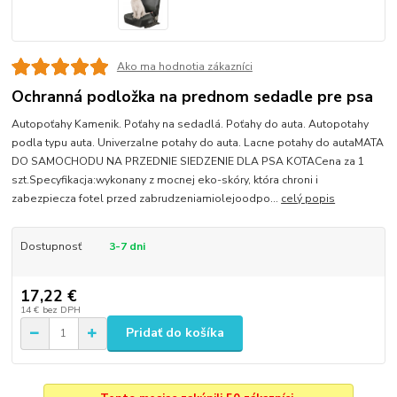
Ako ma hodnotia zákazníci
Ochranná podložka na prednom sedadle pre psa
Autopoťahy Kamenik. Poťahy na sedadlá. Poťahy do auta. Autopotahy
podla typu auta. Univerzalne potahy do auta. Lacne potahy do autaMATA
DO SAMOCHODU NA PRZEDNIE SIEDZENIE DLA PSA KOTACena za 1
szt.Specyfikacja:wykonany z mocnej eko-skóry, która chroni i
zabezpiecza fotel przed zabrudzeniamiolejoodpo...
celý popis
Dostupnosť
3-7 dni
17,22 €
14 €
bez DPH
Pridať do košíka