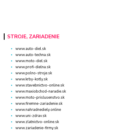
STROJE, ZARIADENIE
www.auto-diel.sk
www.auto-techna.sk
www.moto-diel.sk
www.profi-dielna.sk
www.polno-stroje.sk
www.krby-kotly.sk
www.stavebnictvo-online.sk
www.maxiobchod-naradie.sk
www.moto-prislusenstvo.sk
www.firemne-zariadenie.sk
www.nahradnediely.online
www.uni-zdrav.sk
www.zlatnictvo-online.sk
www.zariadenie-firmy.sk