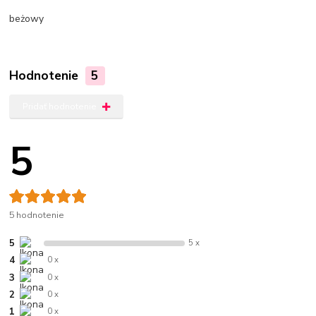
beżowy
Hodnotenie
5
Pridať hodnotenie
5
5 hodnotenie
5
5 x
4
0 x
3
0 x
2
0 x
1
0 x