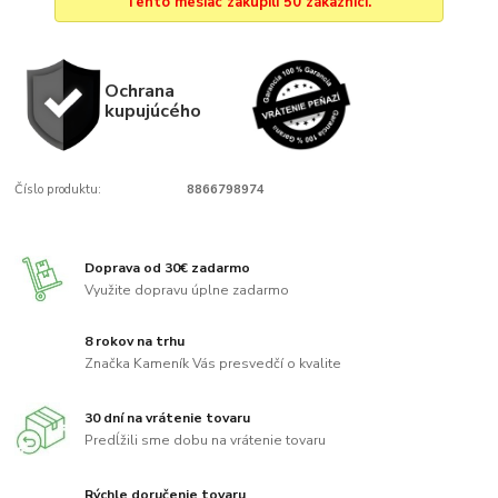
Tento mesiac zakúpili 50 zákazníci.
Ochrana
kupujúcého
Číslo produktu:
8866798974
Doprava od 30€ zadarmo
Využite dopravu úplne zadarmo
8 rokov na trhu
Značka Kameník Vás presvedčí o kvalite
30 dní na vrátenie tovaru
Predĺžili sme dobu na vrátenie tovaru
Rýchle doručenie tovaru