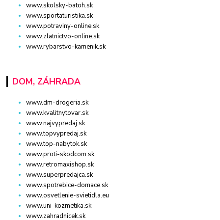
www.skolsky-batoh.sk
www.sportaturistika.sk
www.potraviny-online.sk
www.zlatnictvo-online.sk
www.rybarstvo-kamenik.sk
DOM, ZÁHRADA
www.dm-drogeria.sk
www.kvalitnytovar.sk
www.najvypredaj.sk
www.topvypredaj.sk
www.top-nabytok.sk
www.proti-skodcom.sk
www.retromaxishop.sk
www.superpredajca.sk
www.spotrebice-domace.sk
www.osvetlenie-svietidla.eu
www.uni-kozmetika.sk
www.zahradnicek.sk