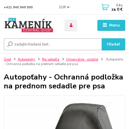
0
ks
EUR
+421 940 949 000
za
0 €
Menu
Hľadať
Úvod
Autopoťahy
Na sedadlá
Univerzálne - ostatné
Autopoťahy
- Ochranná podložka na prednom sedadle pre psa
Autopoťahy - Ochranná podložka
na prednom sedadle pre psa