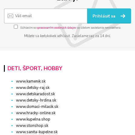
Prihlásiť sa
Súhlasím so
spracovaním osobných údajov
za účelom zasielania newslettera.
Môžete sa kedykoľvek odhlásiť. Zasielame raz za 14 dní.
DETI, ŠPORT, HOBBY
www.kamenik.sk
www.detsky-raj.sk
www.detskaradost.sk
www.detsky-hrdina.sk
www.domaci-milacik.sk
www.hracky-online.sk
www.kupelna.shop
www.stonshop.sk
www.sanita-kupelne.sk