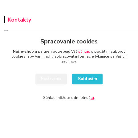
Kontakty
Spracovanie cookies
AUTO-TECHNA
Náš e-shop a partneri potrebujú Váš
súhlas
s použitím súborov
cookies, aby Vám mohli zobrazovať informácie týkajúce sa Vašich
+421 940 949 000
záujmov.
info@kamenik.sk
Súhlasím
Nastavenia
Súhlas môžete odmietnuť
tu
.
© 2024 Všetky práva vyhradené KAMENIK.SK
Vytvorené na
Eshop-rychlo.sk