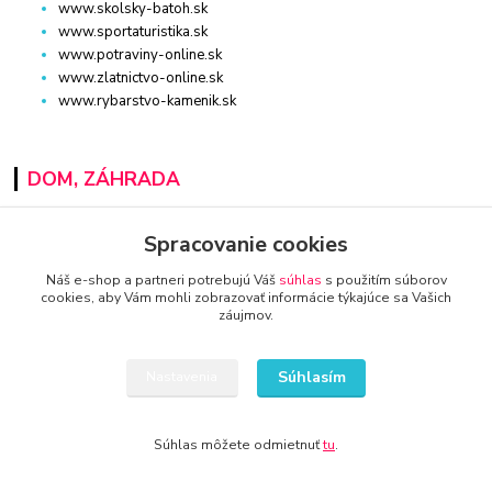
www.skolsky-batoh.sk
www.sportaturistika.sk
www.potraviny-online.sk
www.zlatnictvo-online.sk
www.rybarstvo-kamenik.sk
DOM, ZÁHRADA
www.dm-drogeria.sk
Spracovanie cookies
www.kvalitnytovar.sk
www.najvypredaj.sk
Náš e-shop a partneri potrebujú Váš
súhlas
s použitím súborov
www.topvypredaj.sk
cookies, aby Vám mohli zobrazovať informácie týkajúce sa Vašich
záujmov.
www.top-nabytok.sk
www.proti-skodcom.sk
www.retromaxishop.sk
Súhlasím
Nastavenia
www.superpredajca.sk
www.spotrebice-domace.sk
www.osvetlenie-svietidla.eu
Súhlas môžete odmietnuť
tu
.
www.uni-kozmetika.sk
www.zahradnicek.sk