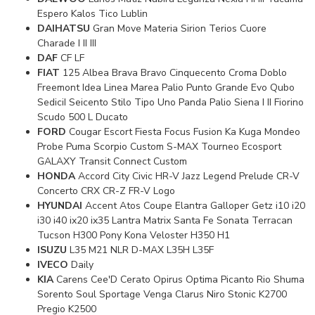
Espero Kalos Tico Lublin
DAIHATSU
Gran Move Materia Sirion Terios Cuore
Charade I II III
DAF
CF LF
FIAT
125 Albea Brava Bravo Cinquecento Croma Doblo
Freemont Idea Linea Marea Palio Punto Grande Evo Qubo
SediciI Seicento Stilo Tipo Uno Panda Palio Siena I II Fiorino
Scudo 500 L Ducato
FORD
Cougar Escort Fiesta Focus Fusion Ka Kuga Mondeo
Probe Puma Scorpio Custom S-MAX Tourneo Ecosport
GALAXY Transit Connect Custom
HONDA
Accord City Civic HR-V Jazz Legend Prelude CR-V
Concerto CRX CR-Z FR-V Logo
HYUNDAI
Accent Atos Coupe Elantra Galloper Getz i10 i20
i30 i40 ix20 ix35 Lantra Matrix Santa Fe Sonata Terracan
Tucson H300 Pony Kona Veloster H350 H1
ISUZU
L35 M21 NLR D-MAX L35H L35F
IVECO
Daily
KIA
Carens Cee'D Cerato Opirus Optima Picanto Rio Shuma
Sorento Soul Sportage Venga Clarus Niro Stonic K2700
Pregio K2500