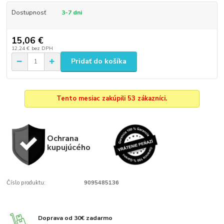
Dostupnosť
3-7 dni
15,06 €
12,24 €
bez DPH
Pridať do košíka
Tento mesiac zakúpili 53 zákazníci.
Ochrana
kupujúcého
Číslo produktu:
9095485136
Doprava od 30€ zadarmo