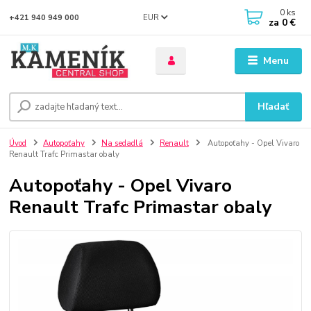
0
ks
EUR
+421 940 949 000
za
0 €
Menu
Hľadať
Úvod
Autopoťahy
Na sedadlá
Renault
Autopoťahy - Opel Vivaro
Renault Trafc Primastar obaly
Autopoťahy - Opel Vivaro
Renault Trafc Primastar obaly