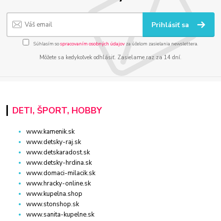
Prihlásiť sa
Súhlasím so
spracovaním osobných údajov
za účelom zasielania newslettera.
Môžete sa kedykoľvek odhlásiť. Zasielame raz za 14 dní.
DETI, ŠPORT, HOBBY
www.kamenik.sk
www.detsky-raj.sk
www.detskaradost.sk
www.detsky-hrdina.sk
www.domaci-milacik.sk
www.hracky-online.sk
www.kupelna.shop
www.stonshop.sk
www.sanita-kupelne.sk