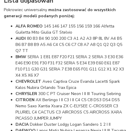
Lista dopasowań
Pokrowiec uniwersalny
można zastosować do wszystkich
generacji modeli podanych poniżej:
ALFA ROMEO
145 146 147 155 156 159 166 Alfetta
Guiletta Mito Giulia GT Stelvio
AUDI
80 B3 B4 90 100 200 C3 A1 A2 A3 8P 8L 8V A4 B5
B6 B7 B8 B9 A5 A6 C4 C5 C6 C7 C8 A7 A8 Q1 Q2 Q3 Q5
Q7 TT
BMW
SERIA 1 E81 E87 F20 F21 SERIA 2 SERIA 3 E30 E36
E46 E90 E91 F30 F31 F32 SERIA 5 E34 E39 E60 E61 E87
F10 F11 G30 G31 SERIA 7 E38 E65 F01 G11 G12 X1 X2 X3
X4 X5 X6 X7
CHEVROLET
Aveo Captiva Cruze Evanda Lacetti Spark
Kalos Nubira Orlando Trax Epica
CHRYSLER
300 C PT Cruiser Neon I II III Touring Sebring
CITROEN
AX Berlingo I II C3 I II C4 C5 C8 DS3 DS4 DS5
Nemo Saxo Xantia Xsara ZX C-ELYSEE C-CROSSER C3
PLURIEL C4 CACTUS C3 AIRCROSS C5 AIRCROSS XARA
PICASSO JUMPER JUMPY
DACIA
Dokker Duster Lodgy Logan Sandero 1 2 I II
DAEWOO
Lanos Matiz Nubira Leganza Nexia I II III Tacuma