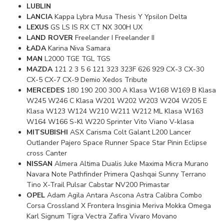
LUBLIN
LANCIA
Kappa Lybra Musa Thesis Y Ypsilon Delta
LEXUS
GS LS IS RX CT NX 300H UX
LAND ROVER
Freelander I Freelander II
ŁADA
Karina Niva Samara
MAN
L2000 TGE TGL TGS
MAZDA
121 2 3 5 6 121 323 323F 626 929 CX-3 CX-30
CX-5 CX-7 CX-9 Demio Xedos Tribute
MERCEDES
180 190 200 300 A Klasa W168 W169 B Klasa
W245 W246 C Klasa W201 W202 W203 W204 W205 E
Klasa W123 W124 W210 W211 W212 ML Klasa W163
W164 W166 S-Kl W220 Sprinter Vito Viano V-klasa
MITSUBISHI
ASX Carisma Colt Galant L200 Lancer
Outlander Pajero Space Runner Space Star Pinin Eclipse
cross Canter
NISSAN
Almera Altima Dualis Juke Maxima Micra Murano
Navara Note Pathfinder Primera Qashqai Sunny Terrano
Tino X-Trail Pulsar Cabstar NV200 Primastar
OPEL
Adam Agila Antara Ascona Astra Calibra Combo
Corsa Crossland X Frontera Insginia Meriva Mokka Omega
Karl Signum Tigra Vectra Zafira Vivaro Movano