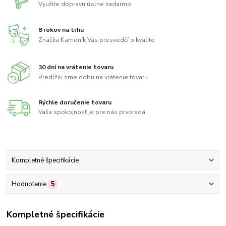
Využite dopravu úplne zadarmo
8 rokov na trhu
Značka Kameník Vás presvedčí o kvalite
30 dní na vrátenie tovaru
Predĺžili sme dobu na vrátenie tovaru
Rýchle doručenie tovaru
Vaša spokojnosť je pre nás prvoradá
Kompletné špecifikácie
Hodnotenie
5
Kompletné špecifikácie