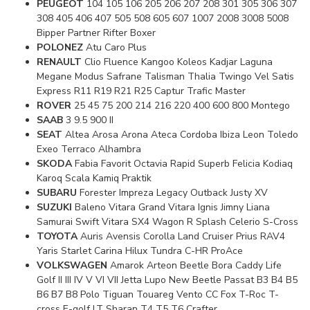
PEUGEOT
104 105 106 205 206 207 208 301 305 306 307
308 405 406 407 505 508 605 607 1007 2008 3008 5008
Bipper Partner Rifter Boxer
POLONEZ
Atu Caro Plus
RENAULT
Clio Fluence Kangoo Koleos Kadjar Laguna
Megane Modus Safrane Talisman Thalia Twingo Vel Satis
Express R11 R19 R21 R25 Captur Trafic Master
ROVER
25 45 75 200 214 216 220 400 600 800 Montego
SAAB
3 9.5 900 II
SEAT
Altea Arosa Arona Ateca Cordoba Ibiza Leon Toledo
Exeo Terraco Alhambra
SKODA
Fabia Favorit Octavia Rapid Superb Felicia Kodiaq
Karoq Scala Kamiq Praktik
SUBARU
Forester Impreza Legacy Outback Justy XV
SUZUKI
Baleno Vitara Grand Vitara Ignis Jimny Liana
Samurai Swift Vitara SX4 Wagon R Splash Celerio S-Cross
TOYOTA
Auris Avensis Corolla Land Cruiser Prius RAV4
Yaris Starlet Carina Hilux Tundra C-HR ProAce
VOLKSWAGEN
Amarok Arteon Beetle Bora Caddy Life
Golf II III IV V VI VII Jetta Lupo New Beetle Passat B3 B4 B5
B6 B7 B8 Polo Tiguan Touareg Vento CC Fox T-Roc T-
cross E-golf LT Sharan T4 T5 T6 Crafter