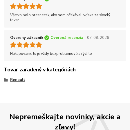
Všetko bolo presne tak, ako som očakával, vďaka za skvelý
tovar.
Overený zákazník
Overená recenzia
- 07. 08. 2026
Nakupovanie tu je vždy bezproblémové a rýchle.
Tovar zaradený v kategóriách
Renault
Nepremeškajte novinky, akcie a
zľavy!