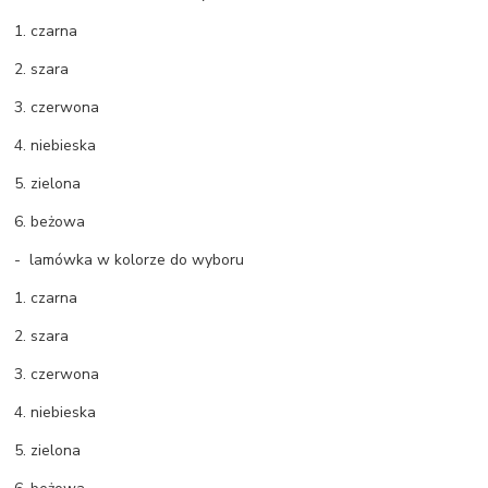
1. czarna
2. szara
3. czerwona
4. niebieska
5. zielona
6. beżowa
- lamówka w kolorze do wyboru
1. czarna
2. szara
3. czerwona
4. niebieska
5. zielona