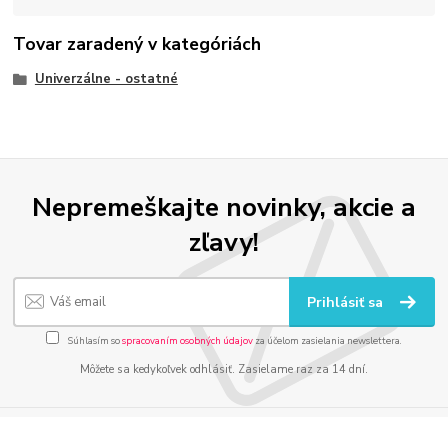
Tovar zaradený v kategóriách
Univerzálne - ostatné
Nepremeškajte novinky, akcie a
zľavy!
Prihlásiť sa
Súhlasím so
spracovaním osobných údajov
za účelom zasielania newslettera.
Môžete sa kedykoľvek odhlásiť. Zasielame raz za 14 dní.