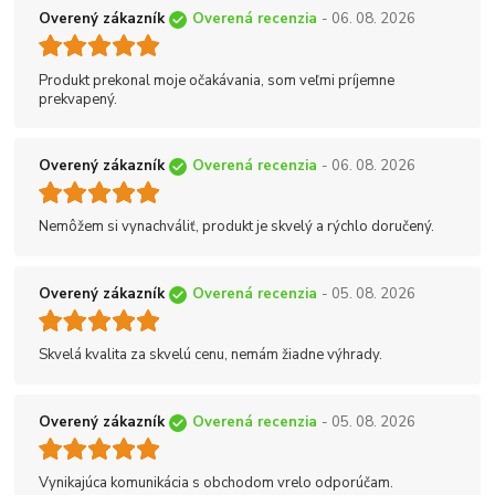
Overený zákazník
Overená recenzia
- 06. 08. 2026
Produkt prekonal moje očakávania, som veľmi príjemne
prekvapený.
Overený zákazník
Overená recenzia
- 06. 08. 2026
Nemôžem si vynachváliť, produkt je skvelý a rýchlo doručený.
Overený zákazník
Overená recenzia
- 05. 08. 2026
Skvelá kvalita za skvelú cenu, nemám žiadne výhrady.
Overený zákazník
Overená recenzia
- 05. 08. 2026
Vynikajúca komunikácia s obchodom vrelo odporúčam.