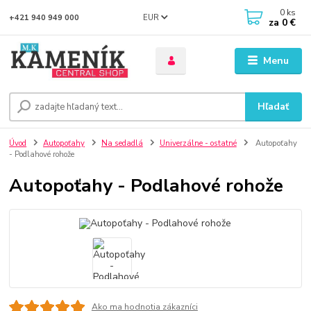
0
ks
EUR
+421 940 949 000
za
0 €
Menu
Hľadať
Úvod
Autopoťahy
Na sedadlá
Univerzálne - ostatné
Autopoťahy
- Podlahové rohože
Autopoťahy - Podlahové rohože
Ako ma hodnotia zákazníci