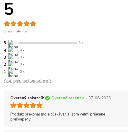
5
5 hodnotenie
5
5 x
4
0 x
3
0 x
2
0 x
1
0 x
Ako overíme hodnotenie?
Overený zákazník
Overená recenzia
- 07. 08. 2026
Produkt prekonal moje očakávania, som veľmi príjemne
prekvapený.