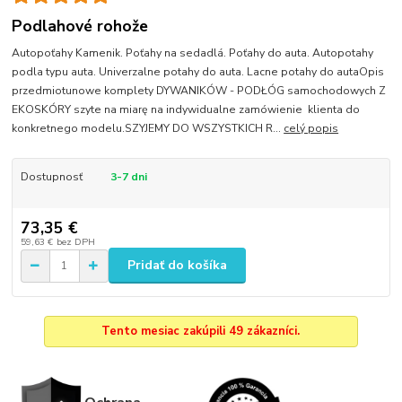
Podlahové rohože
Autopoťahy Kamenik. Poťahy na sedadlá. Poťahy do auta. Autopotahy
podla typu auta. Univerzalne potahy do auta. Lacne potahy do autaOpis
przedmiotunowe komplety DYWANIKÓW - PODŁÓG samochodowych Z
EKOSKÓRY szyte na miarę na indywidualne zamówienie klienta do
konkretnego modelu.SZYJEMY DO WSZYSTKICH R...
celý popis
Dostupnosť
3-7 dni
73,35 €
59,63 €
bez DPH
Pridať do košíka
Tento mesiac zakúpili 49 zákazníci.