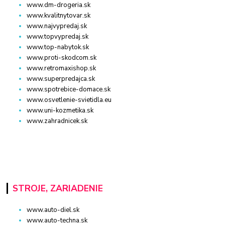
www.dm-drogeria.sk
www.kvalitnytovar.sk
www.najvypredaj.sk
www.topvypredaj.sk
www.top-nabytok.sk
www.proti-skodcom.sk
www.retromaxishop.sk
www.superpredajca.sk
www.spotrebice-domace.sk
www.osvetlenie-svietidla.eu
www.uni-kozmetika.sk
www.zahradnicek.sk
STROJE, ZARIADENIE
www.auto-diel.sk
www.auto-techna.sk