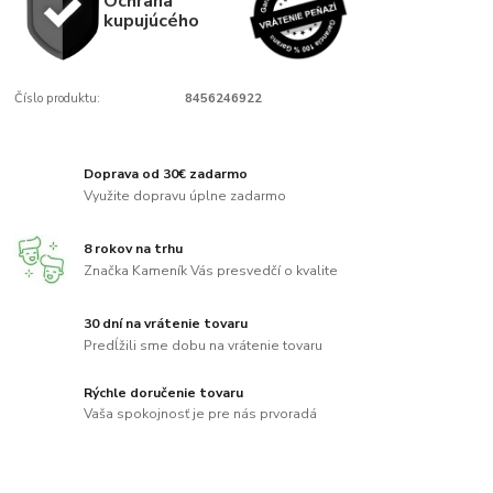
Ochrana
kupujúcého
Číslo produktu:
8456246922
Doprava od 30€ zadarmo
Využite dopravu úplne zadarmo
8 rokov na trhu
Značka Kameník Vás presvedčí o kvalite
30 dní na vrátenie tovaru
Predĺžili sme dobu na vrátenie tovaru
Rýchle doručenie tovaru
Vaša spokojnosť je pre nás prvoradá