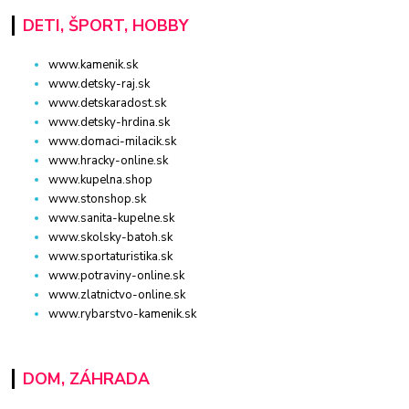
DETI, ŠPORT, HOBBY
www.kamenik.sk
www.detsky-raj.sk
www.detskaradost.sk
www.detsky-hrdina.sk
www.domaci-milacik.sk
www.hracky-online.sk
www.kupelna.shop
www.stonshop.sk
www.sanita-kupelne.sk
www.skolsky-batoh.sk
www.sportaturistika.sk
www.potraviny-online.sk
www.zlatnictvo-online.sk
www.rybarstvo-kamenik.sk
DOM, ZÁHRADA