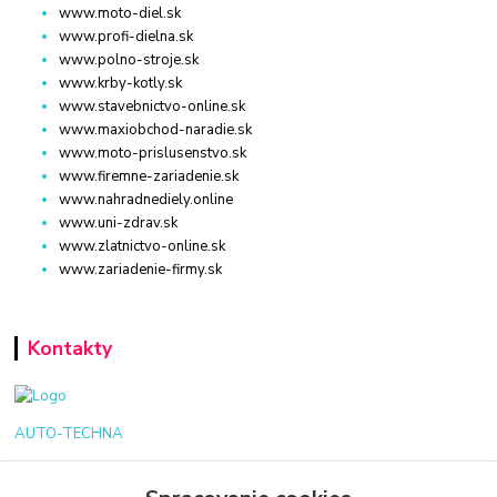
www.moto-diel.sk
www.profi-dielna.sk
www.polno-stroje.sk
www.krby-kotly.sk
www.stavebnictvo-online.sk
www.maxiobchod-naradie.sk
www.moto-prislusenstvo.sk
www.firemne-zariadenie.sk
www.nahradnediely.online
www.uni-zdrav.sk
www.zlatnictvo-online.sk
www.zariadenie-firmy.sk
Kontakty
AUTO-TECHNA
+421 940 949 000