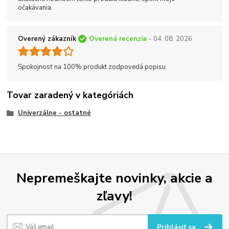
očakávania.
Overený zákazník
Overená recenzia
- 04. 08. 2026
Spokojnosť na 100% produkt zodpovedá popisu.
Tovar zaradený v kategóriách
Univerzálne - ostatné
Nepremeškajte novinky, akcie a
zľavy!
Prihlásiť sa