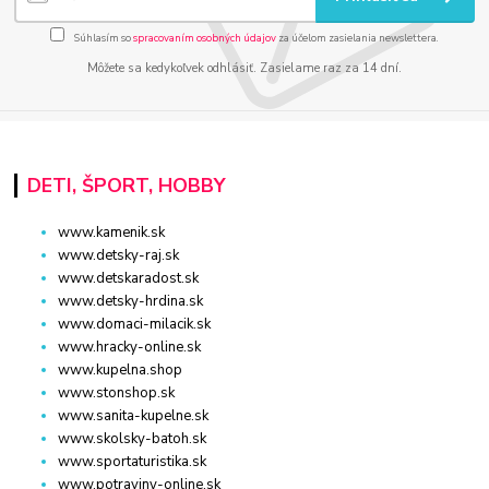
Súhlasím so
spracovaním osobných údajov
za účelom zasielania newslettera.
Môžete sa kedykoľvek odhlásiť. Zasielame raz za 14 dní.
DETI, ŠPORT, HOBBY
www.kamenik.sk
www.detsky-raj.sk
www.detskaradost.sk
www.detsky-hrdina.sk
www.domaci-milacik.sk
www.hracky-online.sk
www.kupelna.shop
www.stonshop.sk
www.sanita-kupelne.sk
www.skolsky-batoh.sk
www.sportaturistika.sk
www.potraviny-online.sk