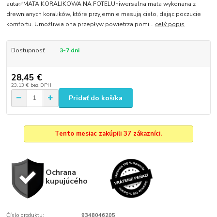
auta✅MATA KORALIKOWA NA FOTELUniwersalna mata wykonana z
drewnianych koralików, które przyjemnie masują ciało, dając poczucie
komfortu. Umożliwia ona przepływ powietrza pomi...
celý popis
Dostupnosť
3-7 dni
28,45 €
23,13 €
bez DPH
Pridať do košíka
Tento mesiac zakúpili 37 zákazníci.
Ochrana
kupujúcého
Číslo produktu:
9348046205