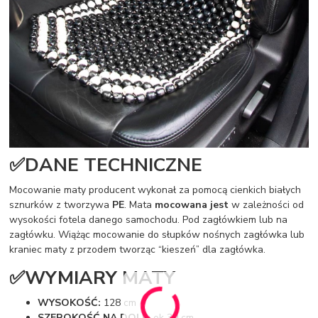
✅DANE TECHNICZNE
Mocowanie maty producent wykonał za pomocą cienkich białych
sznurków z tworzywa
PE
. Mata
mocowana jest
w zależności od
wysokości fotela danego samochodu. Pod zagłówkiem lub na
zagłówku. Wiążąc mocowanie do słupków nośnych zagłówka lub
kraniec maty z przodem tworząc “kieszeń” dla zagłówka.
✅WYMIARY MATY
WYSOKOŚĆ:
128 cm
SZEROKOŚĆ NA DOLE:
ok 39 cm