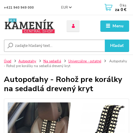
0
ks
EUR
+421 940 949 000
za
0 €
Menu
Hľadať
Úvod
Autopoťahy
Na sedadlá
Univerzálne - ostatné
Autopoťahy
- Rohož pre korálky na sedadlá drevený kryt
Autopoťahy - Rohož pre korálky
na sedadlá drevený kryt