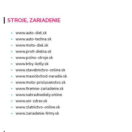
STROJE, ZARIADENIE
www.auto-diel.sk
www.auto-techna.sk
www.moto-diel.sk
www.profi-dielna.sk
www.polno-stroje.sk
www.krby-kotly.sk
www.stavebnictvo-online.sk
www.maxiobchod-naradie.sk
www.moto-prislusenstvo.sk
www.firemne-zariadenie.sk
www.nahradnediely.online
www.uni-zdrav.sk
www.zlatnictvo-online.sk
www.zariadenie-firmy.sk