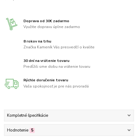
Doprava od 30€ zadarmo
Využite dopravu úplne zadarmo
8 rokov na trhu
Značka Kameník Vás presvedčí o kvalite
30 dní na vrátenie tovaru
Predĺžili sme dobu na vrátenie tovaru
Rýchle doručenie tovaru
Vaša spokojnosť je pre nás prvoradá
Kompletné špecifikácie
Hodnotenie
5