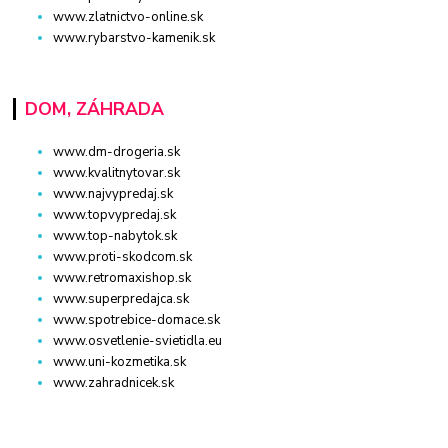
www.zlatnictvo-online.sk
www.rybarstvo-kamenik.sk
DOM, ZÁHRADA
www.dm-drogeria.sk
www.kvalitnytovar.sk
www.najvypredaj.sk
www.topvypredaj.sk
www.top-nabytok.sk
www.proti-skodcom.sk
www.retromaxishop.sk
www.superpredajca.sk
www.spotrebice-domace.sk
www.osvetlenie-svietidla.eu
www.uni-kozmetika.sk
www.zahradnicek.sk