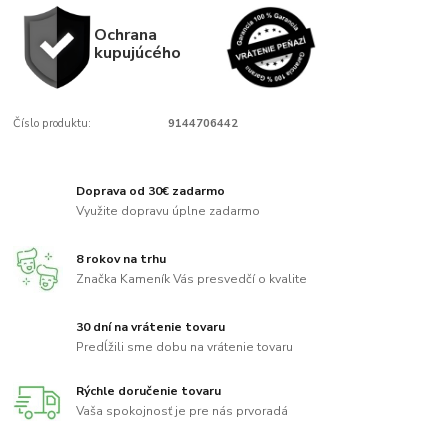
Ochrana
kupujúcého
Číslo produktu:
9144706442
Doprava od 30€ zadarmo
Využite dopravu úplne zadarmo
8 rokov na trhu
Značka Kameník Vás presvedčí o kvalite
30 dní na vrátenie tovaru
Predĺžili sme dobu na vrátenie tovaru
Rýchle doručenie tovaru
Vaša spokojnosť je pre nás prvoradá