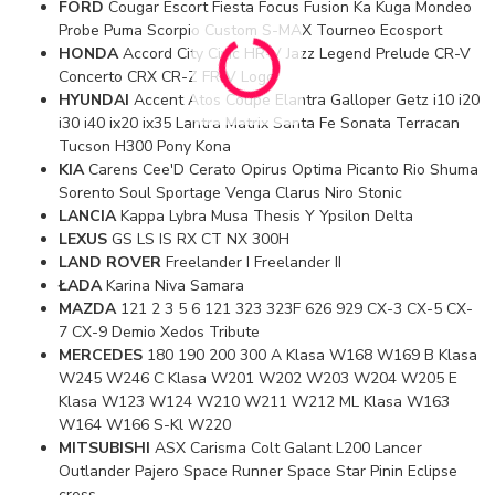
FORD
Cougar Escort Fiesta Focus Fusion Ka Kuga Mondeo
Probe Puma Scorpio Custom S-MAX Tourneo Ecosport
HONDA
Accord City Civic HR-V Jazz Legend Prelude CR-V
Concerto CRX CR-Z FR-V Logo
HYUNDAI
Accent Atos Coupe Elantra Galloper Getz i10 i20
i30 i40 ix20 ix35 Lantra Matrix Santa Fe Sonata Terracan
Tucson H300 Pony Kona
KIA
Carens Cee'D Cerato Opirus Optima Picanto Rio Shuma
Sorento Soul Sportage Venga Clarus Niro Stonic
LANCIA
Kappa Lybra Musa Thesis Y Ypsilon Delta
LEXUS
GS LS IS RX CT NX 300H
LAND ROVER
Freelander I Freelander II
ŁADA
Karina Niva Samara
MAZDA
121 2 3 5 6 121 323 323F 626 929 CX-3 CX-5 CX-
7 CX-9 Demio Xedos Tribute
MERCEDES
180 190 200 300 A Klasa W168 W169 B Klasa
W245 W246 C Klasa W201 W202 W203 W204 W205 E
Klasa W123 W124 W210 W211 W212 ML Klasa W163
W164 W166 S-Kl W220
MITSUBISHI
ASX Carisma Colt Galant L200 Lancer
Outlander Pajero Space Runner Space Star Pinin Eclipse
cross