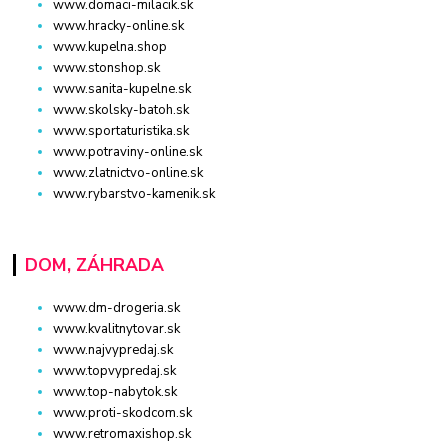
www.domaci-milacik.sk
www.hracky-online.sk
www.kupelna.shop
www.stonshop.sk
www.sanita-kupelne.sk
www.skolsky-batoh.sk
www.sportaturistika.sk
www.potraviny-online.sk
www.zlatnictvo-online.sk
www.rybarstvo-kamenik.sk
DOM, ZÁHRADA
www.dm-drogeria.sk
www.kvalitnytovar.sk
www.najvypredaj.sk
www.topvypredaj.sk
www.top-nabytok.sk
www.proti-skodcom.sk
www.retromaxishop.sk