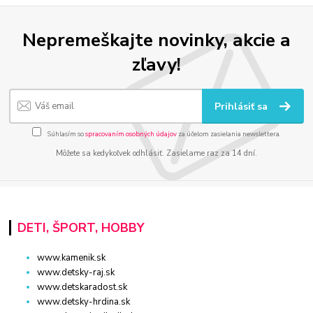
Nepremeškajte novinky, akcie a
zľavy!
Prihlásiť sa
Súhlasím so
spracovaním osobných údajov
za účelom zasielania newslettera.
Môžete sa kedykoľvek odhlásiť. Zasielame raz za 14 dní.
DETI, ŠPORT, HOBBY
www.kamenik.sk
www.detsky-raj.sk
www.detskaradost.sk
www.detsky-hrdina.sk