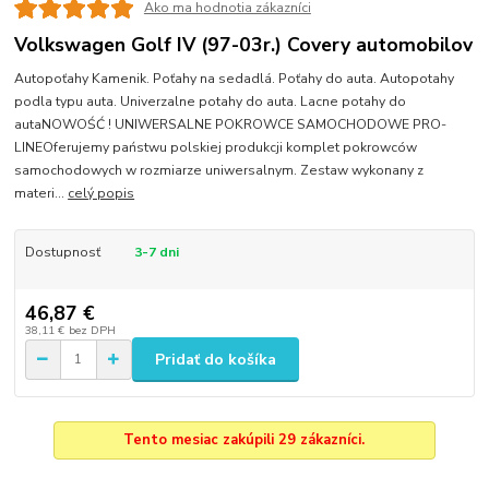
Ako ma hodnotia zákazníci
Volkswagen Golf IV (97-03r.) Covery automobilov
Autopoťahy Kamenik. Poťahy na sedadlá. Poťahy do auta. Autopotahy
podla typu auta. Univerzalne potahy do auta. Lacne potahy do
autaNOWOŚĆ ! UNIWERSALNE POKROWCE SAMOCHODOWE PRO-
LINEOferujemy państwu polskiej produkcji komplet pokrowców
samochodowych w rozmiarze uniwersalnym. Zestaw wykonany z
materi...
celý popis
Dostupnosť
3-7 dni
46,87 €
38,11 €
bez DPH
Pridať do košíka
Tento mesiac zakúpili 29 zákazníci.