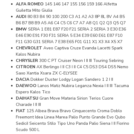
ALFA ROMEO
145 146 147 155 156 159 166 Alfetta
Guiletta Mito Giulia
AUDI
80 B3 B4 90 100 200 C3 A1 A2 A3 8P 8L 8V A4 B5
B6 B7 B8 B9 A5 A6 C4 C5 C6 C7 A7 A8 Q1 Q2 Q3 Q5 Q7
BMW
SERIA 1 E81 E87 F20 F21 SERIA 2 SERIA 3 E30 E36
E46 E90 E91 F30 F31 SERIA 5 E34 E39 E60 E61 E87 F10
F11 G30 G31 SERIA 7 E38 E65 F01 G11 X1 X3 X4 X5 X7
CHEVROLET
Aveo Captiva Cruze Evanda Lacetti Spark
Kalos Nubira
CHRYSLER
300 C PT Cruiser Neon I II III Touring Sebring
CITROEN
AX Berlingo I II C3 I II C4 C5 DS3 DS4 DS5 Nemo
Saxo Xantia Xsara ZX C-ELYSEE
DACIA
Dokker Duster Lodgy Logan Sandero 1 2 I II
DAEWOO
Lanos Matiz Nubira Leganza Nexia I II III Tacuma
Espero Kalos Tico
DAIHATSU
Gran Move Materia Sirion Terios Cuore
Charade I II III
FIAT
125 Albea Brava Bravo Cinquecento Croma Doblo
Freemont Idea Linea Marea Palio Punto Grande Evo Qubo
SediciI Seicento Stilo Tipo Uno Panda Palio Siena I II Fiorino
Scudo 500 L