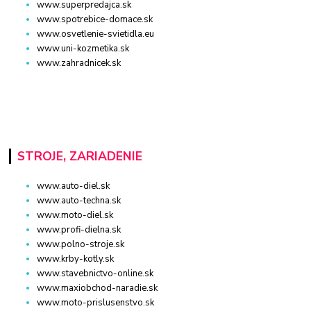
www.superpredajca.sk
www.spotrebice-domace.sk
www.osvetlenie-svietidla.eu
www.uni-kozmetika.sk
www.zahradnicek.sk
STROJE, ZARIADENIE
www.auto-diel.sk
www.auto-techna.sk
www.moto-diel.sk
www.profi-dielna.sk
www.polno-stroje.sk
www.krby-kotly.sk
www.stavebnictvo-online.sk
www.maxiobchod-naradie.sk
www.moto-prislusenstvo.sk