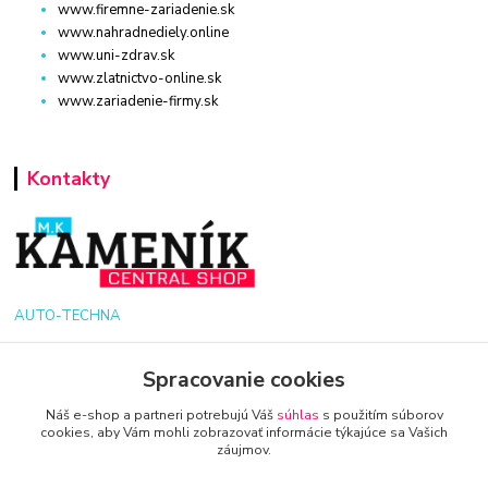
www.firemne-zariadenie.sk
www.nahradnediely.online
www.uni-zdrav.sk
www.zlatnictvo-online.sk
www.zariadenie-firmy.sk
Kontakty
AUTO-TECHNA
+421 940 949 000
Spracovanie cookies
info@kamenik.sk
Náš e-shop a partneri potrebujú Váš
súhlas
s použitím súborov
cookies, aby Vám mohli zobrazovať informácie týkajúce sa Vašich
záujmov.