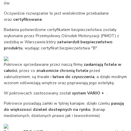
ów.
Oczywiście rozwiązanie to jest wielokrotnie przebadane
oraz
certyfikowane
.
Badania potwierdzone certyfikatem bezpieczeństwa zostały
wykonane przez Przemysłowy Ośrodek Motoryzacji (PiMOT) z
siedzibą w Warszawie,który
zatwierdził bezpieczeństwo
produktu
, wydając certyfikat bezpieczeństwa "B".
Pokrowce sprzedawane przez naszą firmę
zasłaniają fotele w
całości
, przez co
znakomicie chronią fotele
przed
zabrudzeniem, są trwałe i
łatwe do czyszczenia
, a dzięki modnym
wzorom odświeżają wnętrze oraz poprawiają jego estetykę.
W pokrowcach zastosowany został
system VARIO +
:
Pokrowce posiadają zamki w tylnej kanapie, dzięki czemu
pasują
do większosci dzieleń dostepnych na rynku
, (kanap
niedzielonych, dzielonych prawo jak i lewostronnie).