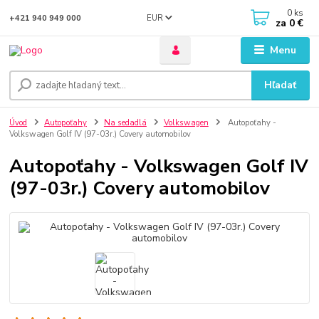
0
ks
EUR
+421 940 949 000
za
0 €
Menu
Hľadať
Úvod
Autopoťahy
Na sedadlá
Volkswagen
Autopoťahy -
Volkswagen Golf IV (97-03r.) Covery automobilov
Autopoťahy - Volkswagen Golf IV
(97-03r.) Covery automobilov