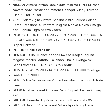
NISSAN
Almera Altima Dualis Juke Maxima Micra Murano
Navara Note Pathfinder Primera Qashqai Sunny Terrano
Tino X-Trail Pulsar
OPEL
Adam Agila Antara Ascona Astra Calibra Combo
Corsa Crossland X Frontera Insginia Meriva Mokka Omega
Karl Signum Tigra Vectra Zafira
PEUGEOT
104 105 106 205 206 207 208 301 305 306 307
308 405 406 407 505 508 605 607 1007 2008 3008 5008
Bipper Partner
POLONEZ
Atu Caro Plus
RENAULT
Clio Fluence Kangoo Koleos Kadjar Laguna
Megane Modus Safrane Talisman Thalia Twingo Vel
Satis Express R11 R19 R21 R25 Captur
ROVER
25 45 75 200 214 216 220 400 600 800 Montego
SAAB
3 9.5 900 II
SEAT
Altea Arosa Arona Ateca Cordoba Ibiza Leon Toledo
Exeo
SKODA
Fabia Favorit Octavia Rapid Superb Felicia Kodiaq
Karoq
SUBARU
Forester Impreza Legacy Outback Justy XV
SUZUKI
Baleno Vitara Grand Vitara Ignis Jimny Liana