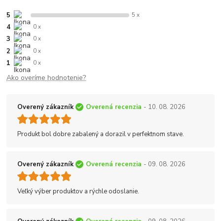
5
5 x
4
0 x
3
0 x
2
0 x
1
0 x
Ako overíme hodnotenie?
Overený zákazník
Overená recenzia
- 10. 08. 2026
Produkt bol dobre zabalený a dorazil v perfektnom stave.
Overený zákazník
Overená recenzia
- 09. 08. 2026
Veľký výber produktov a rýchle odoslanie.