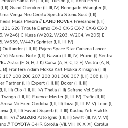
rix Terracan Santa Fe (I, II, III) Tucson (I, II) Kona H350
I, II) Grand Cherokee (II, III, IV) Renegade Wrangler (II,
I, IV) Optima Venga Niro Cerato Spectra Stonic Soul (I, II)
Thesis Musa Phedra //
LAND ROVER
Freelander (I, II)
 6 (I, II, III) 121 626 Tribute Demio CX-3 CX-5 CX-7 CX-8 CX-9
5, W246) C Klasa (W202, W203, W204, W205) E
9, W447) Sprinter (I, II, III, IV)
V, V) Outlander (I, II, III) Pajero Space Star Carisma Lancer
, IV, V) Maxima Note (I, II) Navara (II, III, IV) Prairie (I) Sentra
EL
Astra (F, G, H, J, K) Corsa (A, B, C, D, E) Vectra (A, B,
(A, B) Frontera Adam Mokka Karl Mokka X Insignia (I, II)
 107 108 206 207 208 301 306 307 (I, II) 308 (I, II)
(I, II) Expert (I, II, III) Boxer (I, II, III)
 II, III) Clio (I, II, III, IV) Thalia (I, II) Safrane Vel Satis
ngo (I, II, III) Fluence Master (II, III, IV) Trafic (II, III)
a Mii Exeo Cordoba (I, II, III) Ibiza (II, III, IV, V) Leon (I,
tavia (I, II, III) Favorit Superb (I, II, III) Kodiaq Yeti Praktik
 III, IV) //
SUZUKI
Alto Ignis (I, II, III) Swift (III, IV, V, VI)
leno //
TOYOTA
C-HR Corolla (VII, VIII, IX, X, XI) Corolla