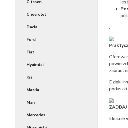
jes
Citroen
Pod
Chevrolet
pok
.
Dacia
Ford
Praktycz
Fiat
Oferowana
powierzch
Hyuindai
zabrudze
Kia
Dzięki i
poduszki
Mazda
Man
ZADBAJ
Mercedes
Idealnie
Mitsubishi