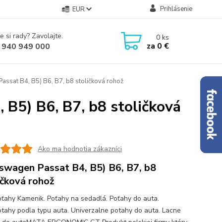
Prihlásenie
EUR
e si rady? Zavolajte.
0
ks
za
0 €
 940 949 000
ssat B4, B5) B6, B7, b8 stoličková rohož
B5) B6, B7, b8 stoličková
Ako ma hodnotia zákazníci
swagen Passat B4, B5) B6, B7, b8
ičková rohož
ťahy Kamenik. Poťahy na sedadlá. Poťahy do auta.
tahy podla typu auta. Univerzalne potahy do auta. Lacne