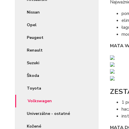
Najważni
Nissan
pom
eli
Opel
łag
mod
Peugeot
MATA W
Renault
Suzuki
Škoda
Toyota
ZEST
Volkswagen
1 p
hac
Univerzálne - ostatné
ins
Kožené
MATA D