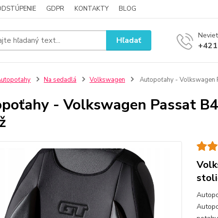
ODSTÚPENIE
GDPR
KONTAKTY
BLOG
Neviet
Hľadať
+421
utopoťahy
Na sedadlá
Volkswagen
Autopoťahy - Volkswagen Pa
poťahy - Volkswagen Passat B4, 
ž
Volk
stol
Autopo
Autopo