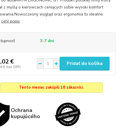
 do autaMATA ERGONOMIC GT Produkt polskiej firmy który
ł z myślą o kierowcach ceniących sobie wysoki komfort
owania.Nowoczesny wygląd oraz ergonomia to idealne
.
celý popis
tupnosť
3-7 dni
,02 €
Pridať do košíka
16 €
bez DPH
Tento mesiac zakúpili 18 zákazníci.
Ochrana
kupujúcého