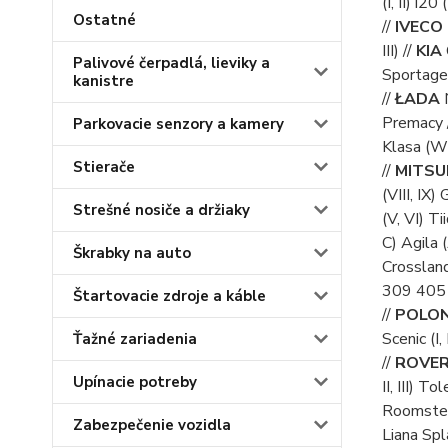
(I, II) i20
Ostatné
//
IVECO
III) //
KIA
C
Palivové čerpadlá, lieviky a
Sportage (I
kanistre
//
ŁADA
N
Premacy 
Parkovacie senzory a kamery
Klasa (W
Stierače
//
MITSU
(VIII, IX)
Strešné nosiče a držiaky
(V, VI) Tii
C) Agila 
Škrabky na auto
Crossland
309 405 4
Štartovacie zdroje a káble
//
POLO
Scenic (I, 
Ťažné zariadenia
//
ROVE
Upínacie potreby
II, III) Tol
Roomster
Zabezpečenie vozidla
Liana Spla