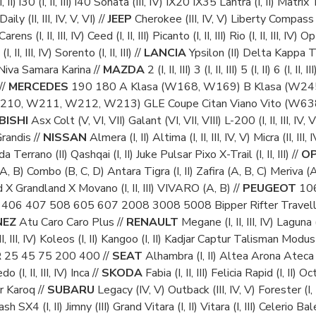
 (I, II) i30 (I, II, III) i40 Sonata (III, IV) IX20 IX35 Lantra (I, II) Mat
Daily (II, III, IV, V, VI) //
JEEP
Cherokee (III, IV, V) Liberty Compass (
arens (I, II, III, IV) Ceed (I, II, III) Picanto (I, II, III) Rio (I, II, II
, II, III, IV) Sorento (I, II, III) //
LANCIA
Ypsilon (II) Delta Kappa 
iva Samara Karina //
MAZDA
2 (I, II, III) 3 (I, II, III) 5 (I, II)
//
MERCEDES
190 180 A Klasa (W168, W169) B Klasa (W24
210, W211, W212, W213) GLE Coupe Citan Viano Vito (W638, W63
BISHI
Asx Colt (V, VI, VII) Galant (VI, VII, VIII) L-200 (I, II, III, I
 Grandis //
NISSAN
Almera (I, II) Altima (I, II, III, IV, V) Micra (II, III
da Terrano (II) Qashqai (I, II) Juke Pulsar Pixo X-Trail (I, II, III) //
OP
(A, B) Combo (B, C, D) Antara Tigra (I, II) Zafira (A, B, C) Meriva 
 X Grandland X Movano (I, II, III) VIVARO (A, B) //
PEUGEOT
106
06 407 508 605 607 2008 3008 5008 Bipper Rifter Traveller Partner 
NEZ
Atu Caro Caro Plus //
RENAULT
Megane (I, II, III, IV) Laguna (I,
II, III, IV) Koleos (I, II) Kangoo (I, II) Kadjar Captur Talisman Modus Twi
R
25 45 75 200 400 //
SEAT
Alhambra (I, II) Altea Arona Ateca Aros
edo (I, II, III, IV) Inca //
SKODA
Fabia (I, II, III) Felicia Rapid (I, II) Oc
 Karoq //
SUBARU
Legacy (IV, V) Outback (III, IV, V) Forester (I, II,
sh SX4 (I, II) Jimny (III) Grand Vitara (I, II) Vitara (I, III) Celerio Ba