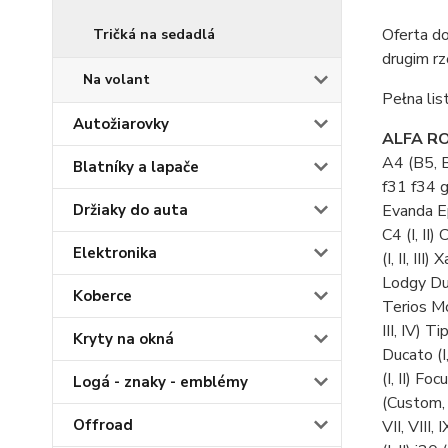
Oferta d
Tričká na sedadlá
drugim rz
Na volant
Pełna lis
Autožiarovky
ALFA R
A4 (B5, 
Blatníky a lapače
f31 f34 g
Držiaky do auta
Evanda E
C4 (I, II)
Elektronika
(I, II, III
Lodgy Dust
Koberce
Terios M
III, IV) 
Kryty na okná
Ducato (I, 
(I, II) Fo
Logá - znaky - emblémy
(Custom, 
Offroad
VII, VIII, I