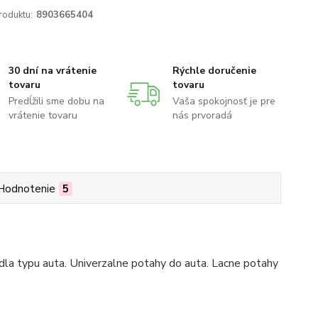
roduktu:
8903665404
30 dní na vrátenie
Rýchle doručenie
tovaru
tovaru
Predĺžili sme dobu na
Vaša spokojnosť je pre
vrátenie tovaru
nás prvoradá
Hodnotenie
5
la typu auta. Univerzalne potahy do auta. Lacne potahy