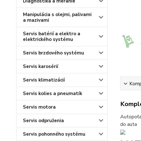
Diagnostika a meranie
Manipulácia s olejmi, palivami
a mazivami
Servis batérií a elektro a
elektrického systému
Servis brzdového systému
Servis karosérií
Servis klimatizácií
Kompl
Servis kolies a pneumatík
Komple
Servis motora
Autopoťa
Servis odpruženia
do auta
Servis pohonného systému