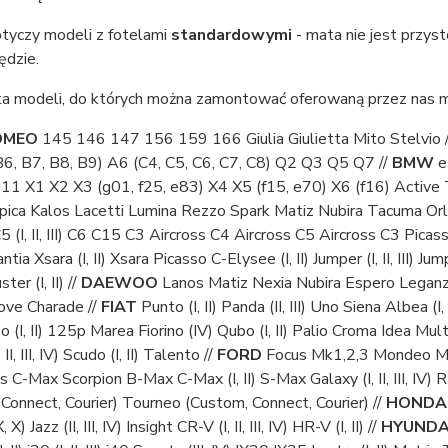
otyczy modeli z fotelami
standardowymi
- mata nie jest przys
ędzie.
ta modeli, do których można zamontować oferowaną przez nas ma
OMEO
145 146 147 156 159 166 Giulia Giulietta Mito Stelvio 
B6, B7, B8, B9) A6 (C4, C5, C6, C7, C8) Q2 Q3 Q5 Q7 //
BMW
e
11 X1 X2 X3 (g01, f25, e83) X4 X5 (f15, e70) X6 (f16) Active 
pica Kalos Lacetti Lumina Rezzo Spark Matiz Nubira Tacuma Orl
 C5 (I, II, III) C6 C15 C3 Aircross C4 Aircross C5 Aircross C3 Pica
) Xantia Xsara (I, II) Xsara Picasso C-Elysee (I, II) Jumper (I, II, III) Jumpy 
er (I, II) //
DAEWOO
Lanos Matiz Nexia Nubira Espero Legan
ove Charade //
FIAT
Punto (I, II) Panda (II, III) Uno Siena Albea (I,
Tipo (I, II) 125p Marea Fiorino (IV) Qubo (I, II) Palio Croma Idea 
II, III, IV) Scudo (I, II) Talento //
FORD
Focus Mk1,2,3 Mondeo Mk1
cus C-Max Scorpion B-Max C-Max (I, II) S-Max Galaxy (I, II, III, IV) R
Connect, Courier) Tourneo (Custom, Connect, Courier) //
HONDA
X, X) Jazz (II, III, IV) Insight CR-V (I, II, III, IV) HR-V (I, II) //
HYUNDA