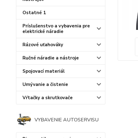
Ostatné 1
Príslušenstvo a vybavenia pre
elektrické náradie
Rázové uťahováky
Ručné náradie a nástroje
Spojovací materiál
Umývanie a čistenie
Vŕtačky a skrutkovače
VYBAVENIE AUTOSERVISU