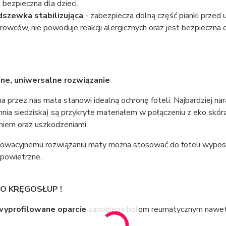
t bezpieczna dla dzieci.
szewka stabilizująca
- zabezpiecza dolną część pianki przed
rowców, nie powoduje reakcji alergicznych oraz jest bezpieczna dl
ne, uniwersalne rozwiązanie
 przez nas mata stanowi idealną ochronę foteli. Najbardziej naraż
nia siedziska) są przykryte materiałem w połączeniu z eko skórą
niem oraz uszkodzeniami.
nnowacyjnemu rozwiązaniu maty można stosować do foteli wyposaż
 powietrzne.
 O KRĘGOSŁUP !
wyprofilowane oparcie
zapobiega bólom reumatycznym nawet 