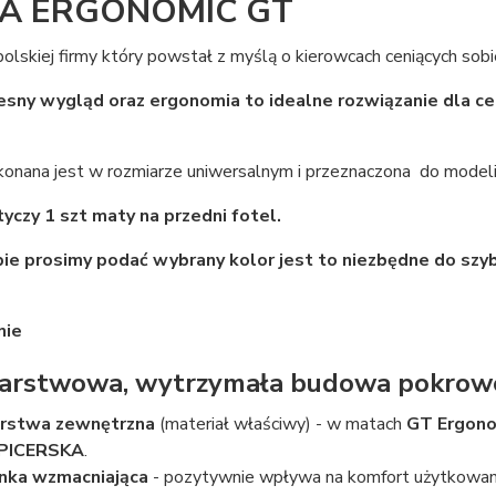
A ERGONOMIC GT
olskiej firmy który powstał z myślą o kierowcach ceniących sob
esny wygląd
oraz ergonomia to idealne rozwiązanie dla c
onana jest w rozmiarze uniwersalnym i przeznaczona do model
yczy 1 szt maty na przedni fotel.
ie prosimy podać wybrany kolor jest to niezbędne do szybk
nie
warstwowa, wytrzymała budowa pokro
rstwa zewnętrzna
(materiał właściwy) - w matach
GT Ergono
PICERSKA
.
nka wzmacniająca
- pozytywnie wpływa na komfort użytkowania