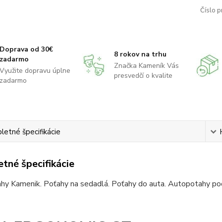
Číslo p
Doprava od 30€
8 rokov na trhu
zadarmo
Značka Kameník Vás
Využite dopravu úplne
presvedčí o kvalite
zadarmo
etné špecifikácie
tné špecifikácie
hy Kamenik. Poťahy na sedadlá. Poťahy do auta. Autopotahy pod