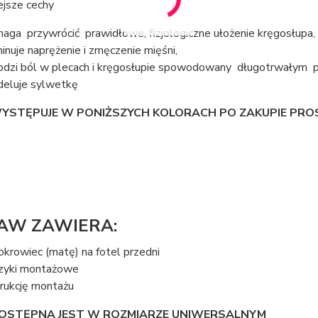
ejsze cechy
aga przywrócić prawidłowe, fizjologiczne ułożenie kręgosłupa,
minuje naprężenie i zmęczenie mięśni,
odzi ból w plecach i kręgosłupie spowodowany długotrwałym p
eluje sylwetkę
YSTĘPUJE W PONIŻSZYCH KOLORACH PO ZAKUPIE PROS
AW ZAWIERA:
okrowiec (matę) na fotel przedni
zyki montażowe
trukcję montażu
OSTĘPNA JEST W ROZMIARZE UNIWERSALNYM