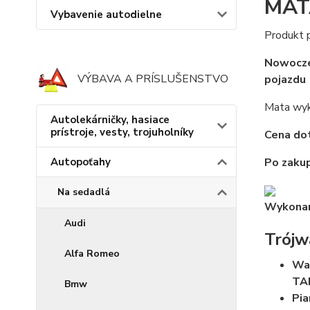
MAT
Vybavenie autodielne
Produkt p
Nowocz
VÝBAVA A PRÍSLUŠENSTVO
pojazdu
Mata wyk
Autolekárničky, hasiace
prístroje, vesty, trojuholníky
Cena dot
Autopoťahy
Po zakup
Na sedadlá
Wykona
Audi
Trój
Alfa Romeo
Wa
TA
Bmw
Pia