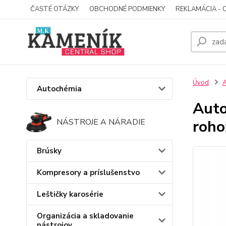
ČASTÉ OTÁZKY
OBCHODNÉ PODMIENKY
REKLAMÁCIA - 
Úvod
A
Autochémia
Auto
roho
NÁSTROJE A NÁRADIE
Brúsky
Kompresory a príslušenstvo
Leštičky karosérie
Organizácia a skladovanie
nástrojov