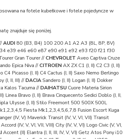
tosowana na fotele kubełkowe i fotele pojedyncze w
tę znajduje się poniżej.
//
AUDI
80 (B3, B4) 100 200 A1 A2 A3 (8L, 8P, 8V)
34 e39 e46 e60 e87 e90 e91 e92 e93 f20 f21 f30
Tourer Gran Tourer //
CHEVROLET
Aveo Captiva Cruze
ando Epica Niva //
CITROEN
AX ZX C1 (I, II) C2 C3 (I, II)
sso C4 Picasso (I, II) C4 Cactus (I, II) Saxo Nemo Berlingo
(I, II, III) //
DACIA
Sandero (I, II) Logan (I, II) Dokker
za Kalos Tacuma //
DAIHATSU
Cuore Materia Sirion
 II) Linea Bravo (I, II) Brava Cinquecento Sedici Doblo (I, II,
Multipla Ulysse (I, II) Stilo Freemont 500 500X 500L
,2,3,4,5 Fiesta Mk1,2,3,4,5,6,7,8 Fusion Escort Kuga
anger (IV, V) Maverick Transit (IV, V, VI, VII) Transit
Accord (IV, V, VI, VII, VIII) City (IV, V, VI) Logo Civic (V, VI,
I
Accent (II) Elantra (I, II, III, IV, V, VI) Getz Atos Pony i10