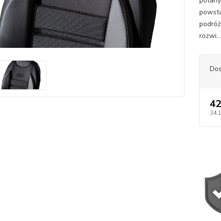
potahy
powsta
podróż
rozwi..
Dos
42
34,