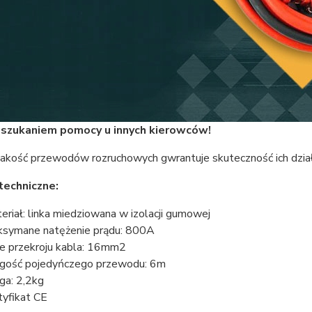
 szukaniem pomocy u innych kierowców!
akość przewodów rozruchowych gwrantuje skuteczność ich dział
echniczne:
eriał: linka miedziowana w izolacji gumowej
symane natężenie prądu: 800A
e przekroju kabla: 16mm2
gość pojedyńczego przewodu: 6m
a: 2,2kg
tyfikat CE