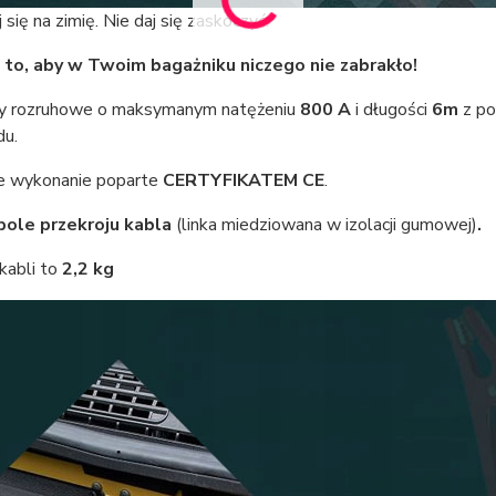
 się na zimię. Nie daj się zaskoczyć.
 to, aby w Twoim bagażniku niczego nie zabrakło!
 rozruhowe o maksymanym natężeniu
800 A
i długości
6m
z po
u.
e wykonanie poparte
CERTYFIKATEM CE
.
pole przekroju kabla
(linka miedziowana w izolacji gumowej)
.
kabli to
2,2 kg