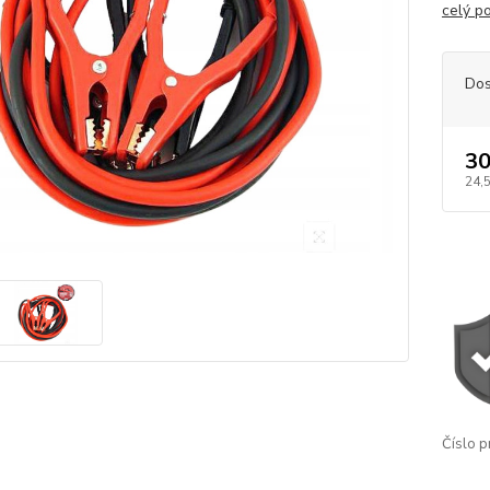
celý p
Dos
30
24,
Číslo p