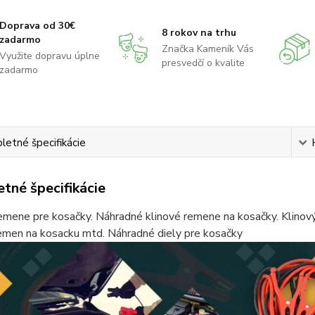
Doprava od 30€
8 rokov na trhu
zadarmo
Značka Kameník Vás
Využite dopravu úplne
presvedčí o kvalite
zadarmo
etné špecifikácie
tné špecifikácie
emene pre kosačky. Náhradné klinové remene na kosačky. Klinov
remen na kosacku mtd. Náhradné diely pre kosačky