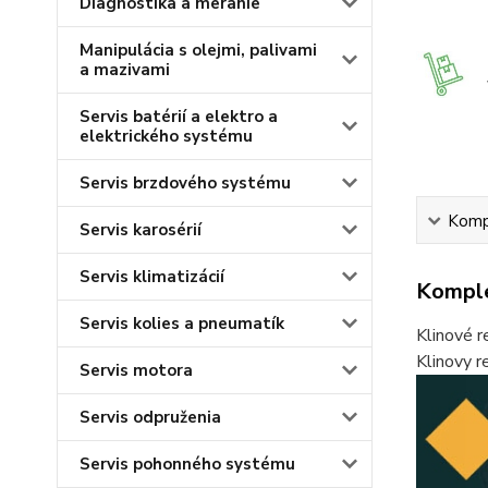
Diagnostika a meranie
Manipulácia s olejmi, palivami
a mazivami
Servis batérií a elektro a
elektrického systému
Servis brzdového systému
Kompl
Servis karosérií
Servis klimatizácií
Komple
Servis kolies a pneumatík
Klinové r
Klinovy 
Servis motora
Servis odpruženia
Servis pohonného systému