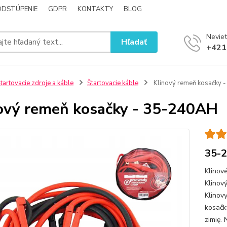
ODSTÚPENIE
GDPR
KONTAKTY
BLOG
Neviet
Hľadať
+421
tartovacie zdroje a káble
Štartovacie káble
Klinový remeň kosačky 
ový remeň kosačky - 35-240AH
35-
Klinov
Klinov
Klinov
kosačk
zimię. 