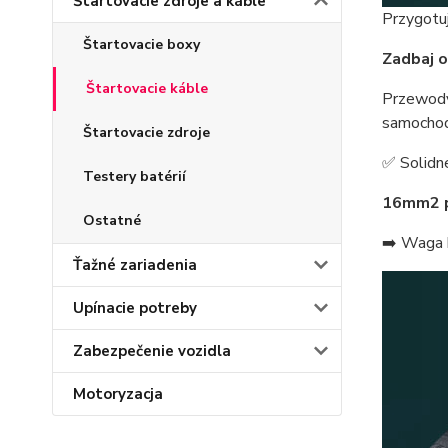
Štartovacie zdroje a káble
Przygotuj
Štartovacie boxy
Zadbaj o
Štartovacie káble
Przewody
samochod
Štartovacie zdroje
✅ Solidn
Testery batérií
16mm2
Ostatné
➡️ Waga 
Ťažné zariadenia
Upínacie potreby
Zabezpečenie vozidla
Motoryzacja