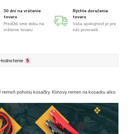
30 dní na vrátenie
Rýchle doručenie
tovaru
tovaru
Predĺžili sme dobu na
Vaša spokojnosť je pre
vrátenie tovaru
nás prvoradá
Hodnotenie
5
ý remeň pohonu kosačky. Klinovy remen na kosacku alko.