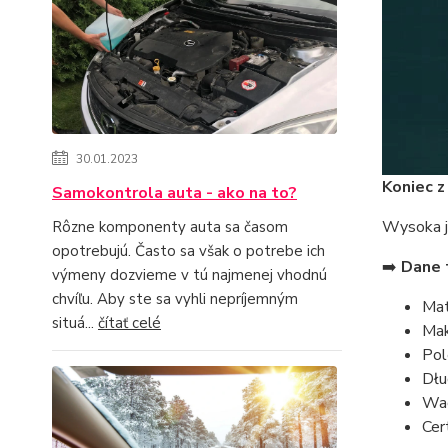
30.01.2023
Koniec z
Samokontrola auta - ako na to?
Wysoka j
Rôzne komponenty auta sa časom
opotrebujú. Často sa však o potrebe ich
➡️
Dane t
výmeny dozvieme v tú najmenej vhodnú
chvíľu. Aby ste sa vyhli nepríjemným
Mat
situá...
čítať celé
Mak
Pol
Dłu
Wag
Cer