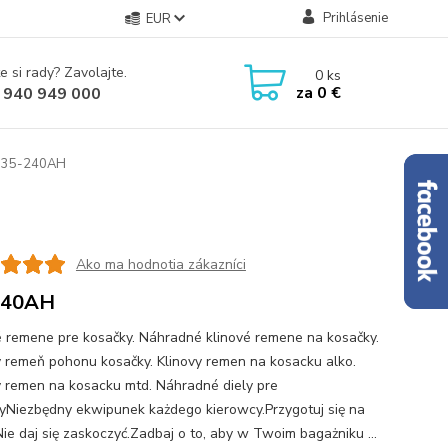
Prihlásenie
EUR
e si rady? Zavolajte.
0
ks
za
0 €
 940 949 000
- 35-240AH
Ako ma hodnotia zákazníci
240AH
é remene pre kosačky. Náhradné klinové remene na kosačky.
ý remeň pohonu kosačky. Klinovy remen na kosacku alko.
y remen na kosacku mtd. Náhradné diely pre
yNiezbędny ekwipunek każdego kierowcy.Przygotuj się na
Nie daj się zaskoczyć.Zadbaj o to, aby w Twoim bagażniku ...