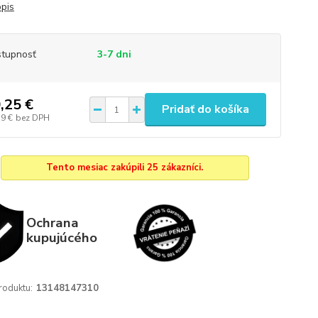
opis
tupnosť
3-7 dni
,25 €
Pridať do košíka
59 €
bez DPH
Tento mesiac zakúpili 25 zákazníci.
Ochrana
kupujúcého
roduktu:
13148147310