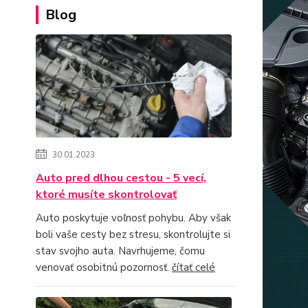
Blog
30.01.2023
Auto pred dlhou cestou - 5 vecí,
ktoré musíte skontrolovať
Auto poskytuje voľnosť pohybu. Aby však
boli vaše cesty bez stresu, skontrolujte si
stav svojho auta. Navrhujeme, čomu
venovať osobitnú pozornosť.
čítať celé