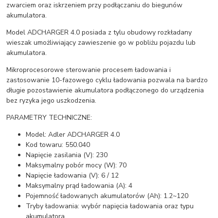
zwarciem oraz iskrzeniem przy podłączaniu do biegunów
akumulatora.
Model ADCHARGER 4.0 posiada z tylu obudowy rozkładany
wieszak umożliwiający zawieszenie go w pobliżu pojazdu lub
akumulatora.
Mikroprocesorowe sterowanie procesem ładowania i
zastosowanie 10-fazowego cyklu ładowania pozwala na bardzo
długie pozostawienie akumulatora podłączonego do urządzenia
bez ryzyka jego uszkodzenia.
PARAMETRY TECHNICZNE:
Model: Adler ADCHARGER 4.0
Kod towaru: 550.040
Napięcie zasilania (V): 230
Maksymalny pobór mocy (W): 70
Napięcie ładowania (V): 6 / 12
Maksymalny prąd ładowania (A): 4
Pojemność ładowanych akumulatorów (Ah): 1.2~120
Tryby ładowania: wybór napięcia ładowania oraz typu
akumulatora