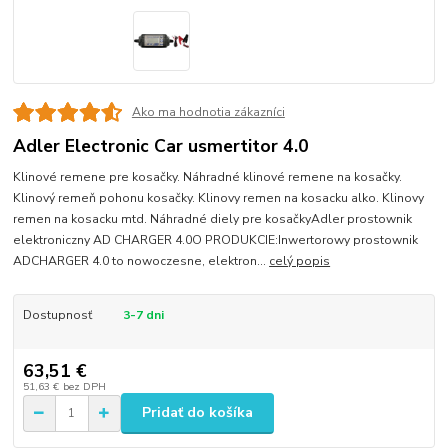
Ako ma hodnotia zákazníci
Adler Electronic Car usmertitor 4.0
Klinové remene pre kosačky. Náhradné klinové remene na kosačky.
Klinový remeň pohonu kosačky. Klinovy remen na kosacku alko. Klinovy
remen na kosacku mtd. Náhradné diely pre kosačkyAdler prostownik
elektroniczny AD CHARGER 4.0O PRODUKCIE:Inwertorowy prostownik
ADCHARGER 4.0 to nowoczesne, elektron...
celý popis
Dostupnosť
3-7 dni
63,51 €
51,63 €
bez DPH
Pridať do košíka