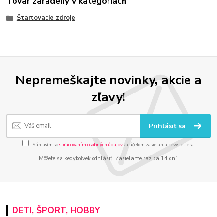
Tovar zaradený v kategóriách
Štartovacie zdroje
Nepremeškajte novinky, akcie a
zľavy!
Prihlásiť sa
Súhlasím so
spracovaním osobných údajov
za účelom zasielania newslettera.
Môžete sa kedykoľvek odhlásiť. Zasielame raz za 14 dní.
DETI, ŠPORT, HOBBY