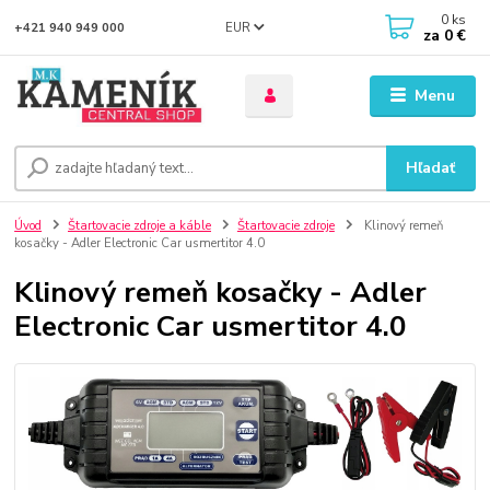
0
ks
EUR
+421 940 949 000
za
0 €
Menu
Hľadať
Úvod
Štartovacie zdroje a káble
Štartovacie zdroje
Klinový remeň
kosačky - Adler Electronic Car usmertitor 4.0
Klinový remeň kosačky - Adler
Electronic Car usmertitor 4.0