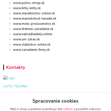
www.polno-stroje.sk
www.krby-kotly.sk
www.stavebnictvo-online.sk
www.maxiobchod-naradie.sk
www.moto-prislusenstvo.sk
www.firemne-zariadenie.sk
www.nahradnediely.online
www.uni-zdrav.sk
www.zlatnictvo-online.sk
www.zariadenie-firmy.sk
Kontakty
AUTO-TECHNA
+421 940 949 000
Spracovanie cookies
info@kamenik.sk
Náš e-shop a partneri potrebujú Váš
súhlas
s použitím súborov