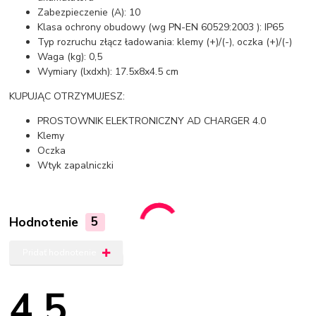
Zabezpieczenie (A): 10
Klasa ochrony obudowy (wg PN-EN 60529:2003 ): IP65
Typ rozruchu złącz ładowania: klemy (+)/(-), oczka (+)/(-)
Waga (kg): 0,5
Wymiary (lxdxh): 17.5x8x4.5 cm
KUPUJĄC OTRZYMUJESZ:
PROSTOWNIK ELEKTRONICZNY AD CHARGER 4.0
Klemy
Oczka
Wtyk zapalniczki
Hodnotenie
5
Pridať hodnotenie
4.5