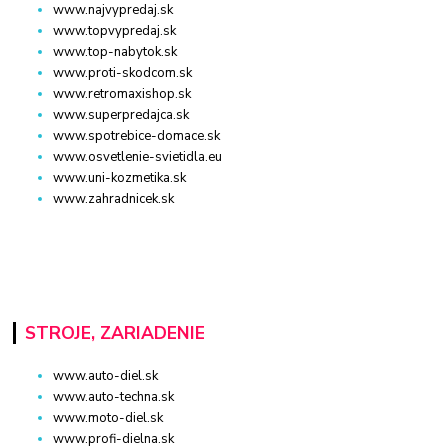
www.najvypredaj.sk
www.topvypredaj.sk
www.top-nabytok.sk
www.proti-skodcom.sk
www.retromaxishop.sk
www.superpredajca.sk
www.spotrebice-domace.sk
www.osvetlenie-svietidla.eu
www.uni-kozmetika.sk
www.zahradnicek.sk
STROJE, ZARIADENIE
www.auto-diel.sk
www.auto-techna.sk
www.moto-diel.sk
www.profi-dielna.sk