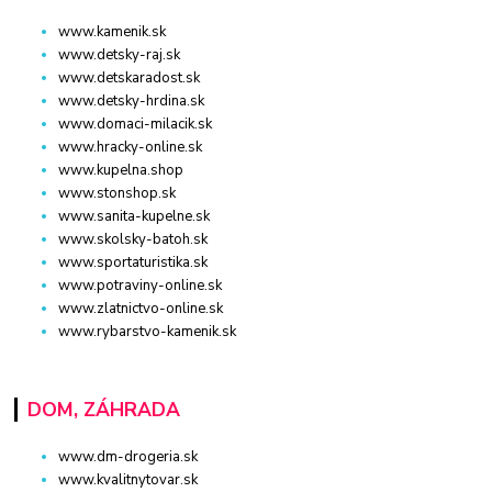
www.kamenik.sk
www.detsky-raj.sk
www.detskaradost.sk
www.detsky-hrdina.sk
www.domaci-milacik.sk
www.hracky-online.sk
www.kupelna.shop
www.stonshop.sk
www.sanita-kupelne.sk
www.skolsky-batoh.sk
www.sportaturistika.sk
www.potraviny-online.sk
www.zlatnictvo-online.sk
www.rybarstvo-kamenik.sk
DOM, ZÁHRADA
www.dm-drogeria.sk
www.kvalitnytovar.sk