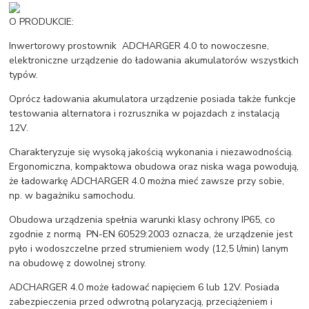
O PRODUKCIE:
Inwertorowy prostownik ADCHARGER 4.0 to nowoczesne,
elektroniczne urządzenie do ładowania akumulatorów wszystkich
typów.
Oprócz ładowania akumulatora urządzenie posiada także funkcje
testowania alternatora i rozrusznika w pojazdach z instalacją
12V.
Charakteryzuje się wysoką jakością wykonania i niezawodnością.
Ergonomiczna, kompaktowa obudowa oraz niska waga powodują,
że ładowarkę ADCHARGER 4.0 można mieć zawsze przy sobie,
np. w bagażniku samochodu.
Obudowa urządzenia spełnia warunki klasy ochrony IP65, co
zgodnie z normą PN-EN 60529:2003 oznacza, że urządzenie jest
pyło i wodoszczelne przed strumieniem wody (12,5 l/min) lanym
na obudowę z dowolnej strony.
ADCHARGER 4.0 może ładować napięciem 6 lub 12V. Posiada
zabezpieczenia przed odwrotną polaryzacją, przeciążeniem i