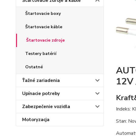
Štartovacie zdroje a káble
Štartovacie boxy
Štartovacie káble
Štartovacie zdroje
Testery batérií
Ostatné
AUT
12V 
Ťažné zariadenia
Upínacie potreby
Kraf
Zabezpečenie vozidla
Indeks: 
Motoryzacja
Stan: No
Automaty