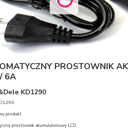
OMATYCZNY PROSTOWNIK AK
/ 6A
t&Dele KD1290
KD1290
wy produkt
czny prostownik akumulatorowy LCD