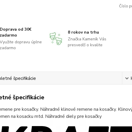
Číslo p
Doprava od 30€
8 rokov na trhu
zadarmo
Značka Kameník Vás
Využite dopravu úplne
presvedčí o kvalite
zadarmo
etné špecifikácie
tné špecifikácie
emene pre kosačky. Náhradné klinové remene na kosačky. Klinov
remen na kosacku mtd. Náhradné diely pre kosačky