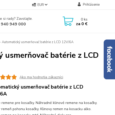
Prihlásenie
EUR
e si rady? Zavolajte.
0
ks
za
0 €
 940 949 000
- Automatický usmerňovač batérie z LCD 12V/6A
ý usmerňovač batérie z LCD
Ako ma hodnotia zákazníci
matický usmerňovač batérie z LCD
/6A
é remene pre kosačky. Náhradné klinové remene na kosačky.
ý remeň pohonu kosačky. Klinovy remen na kosacku alko.