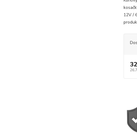
Klinov
kosač
12V / 
produk
Dos
32
26,