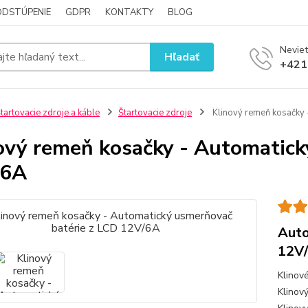
ODSTÚPENIE
GDPR
KONTAKTY
BLOG
Neviet
Hľadať
+421
tartovacie zdroje a káble
Štartovacie zdroje
Klinový remeň kosačky 
ový remeň kosačky - Automatick
/6A
Auto
12V
Klinov
Klinov