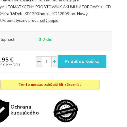
y remen na kosacku mtd. Náhradné diely pre
kyAUTOMATYCZNY PROSTOWNIK AKUMULATOROWY z LCD
6AKraft&Dele KD1290Indeks: KD1290Stan: Nowy
tAutomatyczny pros...
celý popis
tupnosť
3-7 dni
,95 €
Pridať do košíka
79 €
bez DPH
Tento mesiac zakúpili 55 zákazníci.
Ochrana
kupujúcého