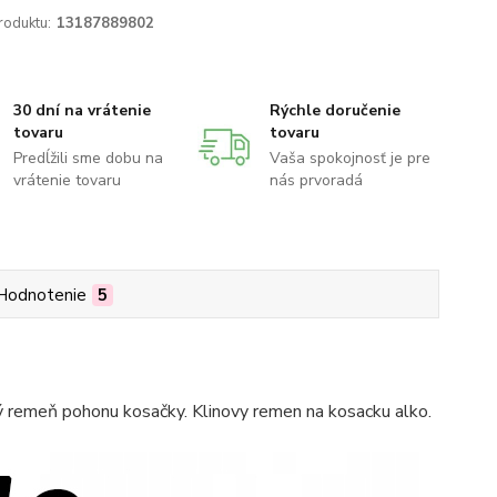
roduktu:
13187889802
30 dní na vrátenie
Rýchle doručenie
tovaru
tovaru
Predĺžili sme dobu na
Vaša spokojnosť je pre
vrátenie tovaru
nás prvoradá
Hodnotenie
5
ý remeň pohonu kosačky. Klinovy remen na kosacku alko.