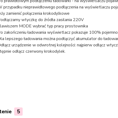
Po prawidłowym podłączeniu ładowarki - na wyświetlaczu pojawi
W przypadku nieprawidłowego podłączenia na wyświetlaczu poj
eży zamienić połączenia krokodylkowe
Podłączamy wtyczkę do źródła zasilania 220V
Klawiszem MODE wybrać typ pracy prostownika
Po zakończeniu ładowania wyświetlacz pokazuje 100% pojemnośc
Dla lepszego ładowania można podłączyć akumulator do ładowark
Odłącz urządzenie w odwrotnej kolejności: najpierw odłącz wtycz
tępnie odłącz czerwony krokodylek.
tenie
5