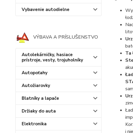
Vybavenie autodielne
Wys
łod
Nad
lit
VÝBAVA A PRÍSLUŠENSTVO
Urz
bat
Ta 
Autolekárničky, hasiace
prístroje, vesty, trojuholníky
Ste
aku
Autopoťahy
Ład
ST
Autožiarovky
sam
Urz
Blatníky a lapače
zim
Ład
Držiaky do auta
imp
Elektronika
Kor
i n