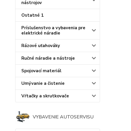
nástrojov
Ostatné 1
Príslušenstvo a vybavenia pre
elektrické náradie
Rázové uťahováky
Ručné náradie a nástroje
Spojovací materiál
Umývanie a čistenie
Vŕtačky a skrutkovače
VYBAVENIE AUTOSERVISU