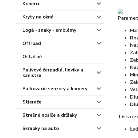
Koberce
Kryty na okná
Paramet
Logá - znaky - emblémy
Mat
Ro
Offroad
Nap
Zab
Ostatné
Zab
Nap
Palivové čerpadlá, lieviky a
Min
kanistre
Zak
Parkovacie senzory a kamery
Wt
Dłu
Stierače
Dłu
Strešné nosiče a držiaky
Lista r
Škrabky na auto
Ład