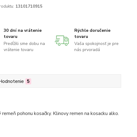
roduktu:
13101710915
30 dní na vrátenie
Rýchle doručenie
tovaru
tovaru
Predĺžili sme dobu na
Vaša spokojnosť je pre
vrátenie tovaru
nás prvoradá
Hodnotenie
5
ý remeň pohonu kosačky. Klinovy remen na kosacku alko.