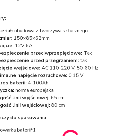
ry:
eriał:
obudowa z tworzywa sztucznego
zmiar:
150×85×62mm
ięcie:
12V 6A
ezpieczenie przeciwprzepięciowe: T
ak
ezpieczenie przed przegrzaniem:
tak
ięcie wejściowe:
AC 110-220 V, 50-60 Hz
imalne napięcie rozruchowe:
0,15 V
res baterii:
4-100Ah
yczka:
norma europejska
gość linii wyjściowej:
65 cm
gość linii wejściowej:
80 cm
zeczy do spakowania
owarka baterii*1