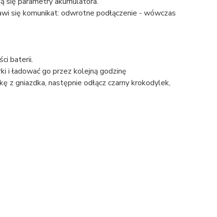
ą się parametry akumulatora.
awi się komunikat: odwrotne podłączenie - wówczas
i baterii.
i i ładować go przez kolejną godzinę
kę z gniazdka, następnie odłącz czarny krokodylek,