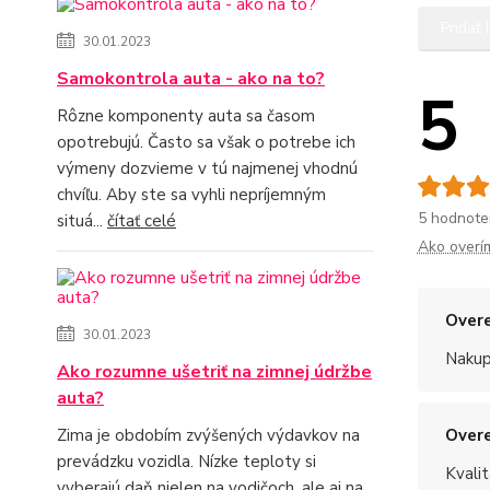
Pridať
30.01.2023
Samokontrola auta - ako na to?
5
Rôzne komponenty auta sa časom
opotrebujú. Často sa však o potrebe ich
výmeny dozvieme v tú najmenej vhodnú
chvíľu. Aby ste sa vyhli nepríjemným
5 hodnote
situá...
čítať celé
Ako overí
Overe
30.01.2023
Nakup
Ako rozumne ušetriť na zimnej údržbe
auta?
Zima je obdobím zvýšených výdavkov na
Overe
prevádzku vozidla. Nízke teploty si
Kvalit
vyberajú daň nielen na vodičoch, ale aj na