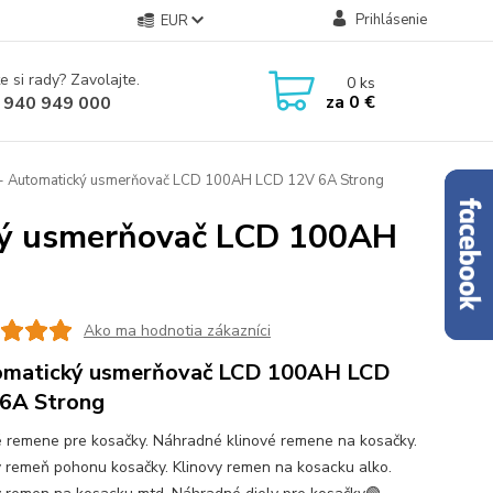
Prihlásenie
EUR
e si rady? Zavolajte.
0
ks
za
0 €
 940 949 000
 - Automatický usmerňovač LCD 100AH LCD 12V 6A Strong
cký usmerňovač LCD 100AH
Ako ma hodnotia zákazníci
omatický usmerňovač LCD 100AH LCD
6A Strong
é remene pre kosačky. Náhradné klinové remene na kosačky.
ý remeň pohonu kosačky. Klinovy remen na kosacku alko.