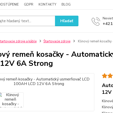
ODSTÚPENIE
GDPR
KONTAKTY
BLOG
Neviet
Hľadať
+421
tartovacie zdroje a káble
Štartovacie zdroje
Klinový remeň kosačky
ový remeň kosačky - Automati
12V 6A Strong
Aut
12V 
Klinov
Klinov