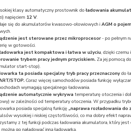
okiej klasy automatyczny prostownik do
ładowania akumula
zi) napięciem
12 V
.
aje się do akumulatorów kwasowo-ołowiowych i
AGM o pojem
owych.
ądzenie jest sterowane przez mikroprocesor
- po pełnym n
erię w gotowości.
ładowarka jest kompaktowa i łatwa w użyciu
, dzięki czemu
rowanie trybem pracy jednym przyciskiem.
Za jej pomocą do
mulator start-stop).
owarka ta posiada specjalny tryb pracy przeznaczony
do ła
ART/STOP.
Coraz więcej samochodów posiada funkcję wyłączani
ochodach wymagają specjalnego ładowania.
ądzenie automatycznie wykrywa
temperaturę otoczenia i dob
owy) w zależności od temperatury otoczenia. W przypadku trybu
owarka posiada specjalną funkcję
„naprawa rozładowania do 
ulsów wysokiej i niskiej częstotliwości, co ma dobry efekt napr
zystamy z tej funkcji podczas ładowania akumulatora, który jest
ie można go naładować inną ładowarką.