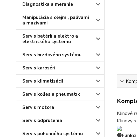
Diagnostika a meranie
Manipulácia s olejmi, palivami
a mazivami
Servis batérií a elektro a
elektrického systému
Servis brzdového systému
Servis karosérií
Servis klimatizácií
Kompl
Servis kolies a pneumatík
Komple
Servis motora
Klinové r
Servis odpruženia
Klinovy 
Servis pohonného systému
🟢Funkcj