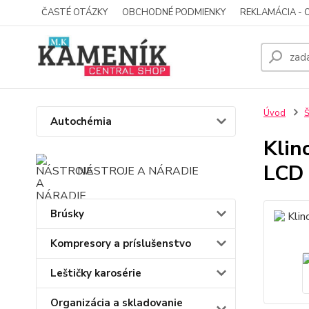
ČASTÉ OTÁZKY
OBCHODNÉ PODMIENKY
REKLAMÁCIA - 
Úvod
Š
Autochémia
Klin
LCD 
NÁSTROJE A NÁRADIE
Brúsky
Kompresory a príslušenstvo
Leštičky karosérie
Organizácia a skladovanie