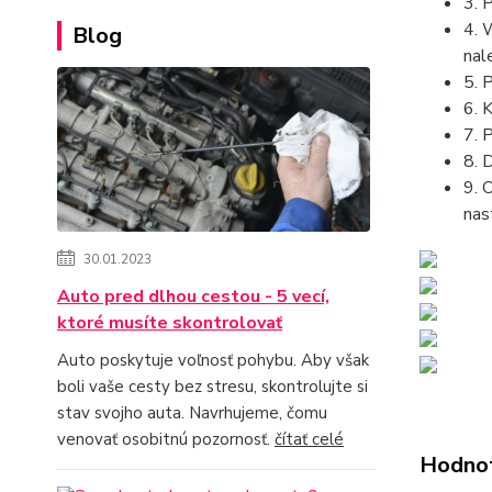
3. 
4. 
Blog
nal
5. 
6. 
7. 
8. 
9. 
nas
30.01.2023
Auto pred dlhou cestou - 5 vecí,
ktoré musíte skontrolovať
Auto poskytuje voľnosť pohybu. Aby však
boli vaše cesty bez stresu, skontrolujte si
stav svojho auta. Navrhujeme, čomu
venovať osobitnú pozornosť.
čítať celé
Hodno