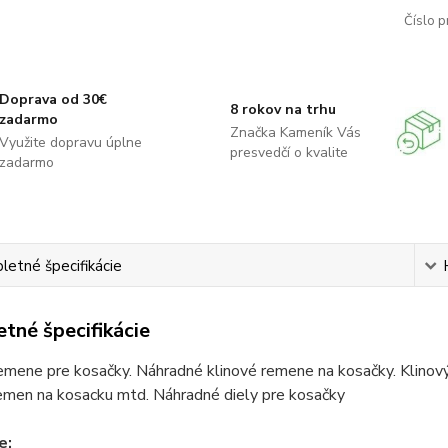
Číslo p
Doprava od 30€
8 rokov na trhu
zadarmo
Značka Kameník Vás
Využite dopravu úplne
presvedčí o kvalite
zadarmo
etné špecifikácie
tné špecifikácie
emene pre kosačky. Náhradné klinové remene na kosačky. Klinov
remen na kosacku mtd. Náhradné diely pre kosačky
e: