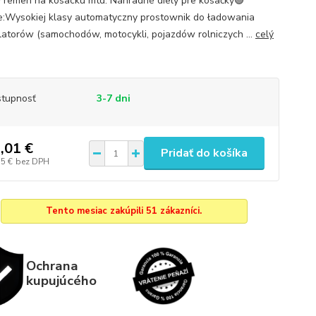
y remen na kosacku mtd. Náhradné diely pre kosačky🟢
e:Wysokiej klasy automatyczny prostownik do ładowania
atorów (samochodów, motocykli, pojazdów rolniczych ...
celý
tupnosť
3-7 dni
,01 €
Pridať do košíka
15 €
bez DPH
Tento mesiac zakúpili 51 zákazníci.
Ochrana
kupujúcého