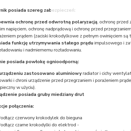
nik posiada szereg zabezpieczeń:
ewnia ochronę przed odwrotną polaryzacją
, ochronę przed 
kim napięciem, ochronę nadprądową i ochronę przed przegrzanie
ażeniem prądem (zaciski krokodylkowe z pełnym owinięciem są tr
iada funkcję utrzymywania stałego prądu
impulsowego i zat
eładowaniu i nadmiernemu rozładowaniu.
nie posiada powłokę ognioodporną:
urządzeniu zastosowano aluminiowy
radiator i cichy wentyl
owarki i chroni urządzenie przed przegrzaniem i porażeniem prąd
pieczny w użyciu).
ądzenie posiada gruby miedziany drut
kcje połączenia:
Podłącz czerwony krokodylek do bieguna
Podłącz czarne krokodylki do elektrod -