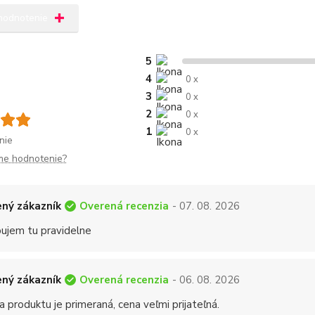
 hodnotenie
5
4
0 x
3
0 x
2
0 x
1
0 x
nie
me hodnotenie?
Overená recenzia
ný zákazník
- 07. 08. 2026
ujem tu pravidelne
Overená recenzia
ný zákazník
- 06. 08. 2026
a produktu je primeraná, cena veľmi prijateľná.