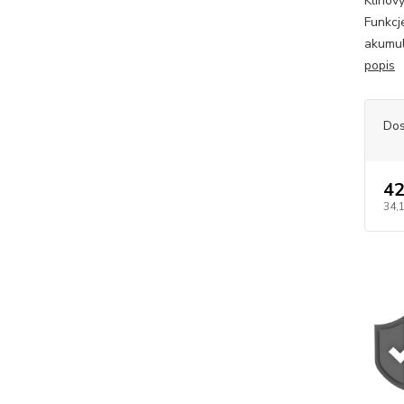
Klinov
Funkcj
akumul
popis
Dos
42
34,