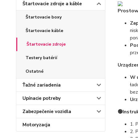
Štartovacie zdroje a káble
Prostow
Štartovacie boxy
Zap
nis
Štartovacie káble
por
Štartovacie zdroje
Pos
prz
Testery batérií
Urządze
Ostatné
W 
ład
Ťažné zariadenia
bez
Upínacie potreby
Urz
Zabezpečenie vozidla
🟢Instru
1. 
Motoryzacja
2. 