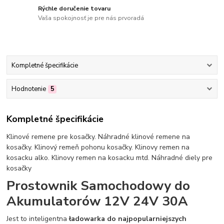
Rýchle doručenie tovaru
Vaša spokojnosť je pre nás prvoradá
Kompletné špecifikácie
Hodnotenie
5
Kompletné špecifikácie
Klinové remene pre kosačky. Náhradné klinové remene na
kosačky. Klinový remeň pohonu kosačky. Klinovy remen na
kosacku alko. Klinovy remen na kosacku mtd. Náhradné diely pre
kosačky
Prostownik Samochodowy do
Akumulatorów 12V 24V 30A
Jest to inteligentna
ładowarka do najpopularniejszych