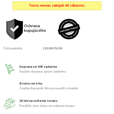
Tento mesiac zakúpili 46 zákazníci.
Ochrana
kupujúcého
Číslo produktu:
13028675038
Doprava od 30€ zadarmo
Využite dopravu úplne zadarmo
8 rokov na trhu
Značka Kameník Vás presvedčí o kvalite
30 dní na vrátenie tovaru
Predĺžili sme dobu na vrátenie tovaru