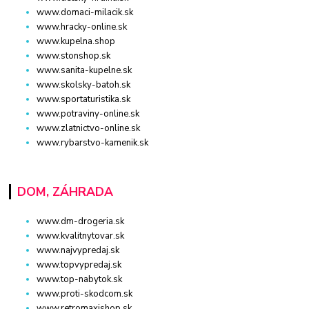
www.domaci-milacik.sk
www.hracky-online.sk
www.kupelna.shop
www.stonshop.sk
www.sanita-kupelne.sk
www.skolsky-batoh.sk
www.sportaturistika.sk
www.potraviny-online.sk
www.zlatnictvo-online.sk
www.rybarstvo-kamenik.sk
DOM, ZÁHRADA
www.dm-drogeria.sk
www.kvalitnytovar.sk
www.najvypredaj.sk
www.topvypredaj.sk
www.top-nabytok.sk
www.proti-skodcom.sk
www.retromaxishop.sk