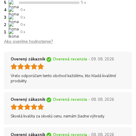
5
5 x
4
0 x
3
0 x
2
0 x
1
0 x
Ako overíme hodnotenie?
Overený zákazník
Overená recenzia
- 09. 08. 2026
Vrelo odporúčam tento obchod každému, kto hľadá kvalitné
produkty.
Overený zákazník
Overená recenzia
- 08. 08. 2026
Skvelá kvalita za skvelú cenu, nemám žiadne výhrady.
Overený zákazník
Overená recenzia
- 08. 08. 2026