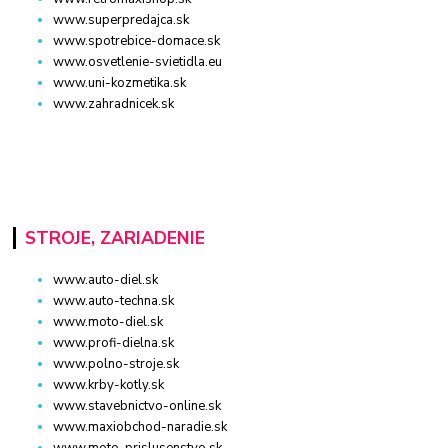
www.superpredajca.sk
www.spotrebice-domace.sk
www.osvetlenie-svietidla.eu
www.uni-kozmetika.sk
www.zahradnicek.sk
STROJE, ZARIADENIE
www.auto-diel.sk
www.auto-techna.sk
www.moto-diel.sk
www.profi-dielna.sk
www.polno-stroje.sk
www.krby-kotly.sk
www.stavebnictvo-online.sk
www.maxiobchod-naradie.sk