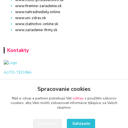
www.moto-prislusenstvo.sk
www.firemne-zariadenie.sk
www.nahradnediely.online
www.uni-zdrav.sk
www.zlatnictvo-online.sk
www.zariadenie-firmy.sk
Kontakty
AUTO-TECHNA
+421 940 949 000
Spracovanie cookies
Náš e-shop a partneri potrebujú Váš
súhlas
s použitím súborov
info@kamenik.sk
cookies, aby Vám mohli zobrazovať informácie týkajúce sa Vašich
záujmov.
Súhlasím
Nastavenia