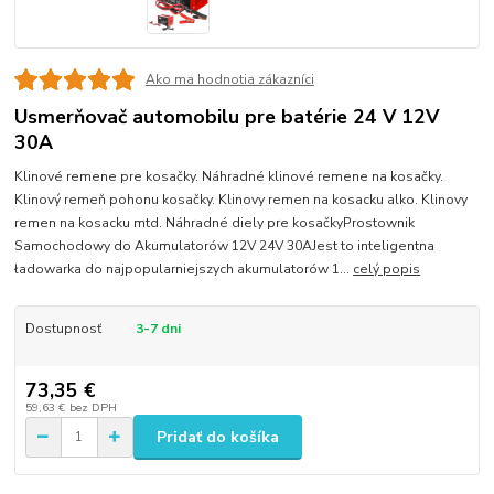
Ako ma hodnotia zákazníci
Usmerňovač automobilu pre batérie 24 V 12V
30A
Klinové remene pre kosačky. Náhradné klinové remene na kosačky.
Klinový remeň pohonu kosačky. Klinovy remen na kosacku alko. Klinovy
remen na kosacku mtd. Náhradné diely pre kosačkyProstownik
Samochodowy do Akumulatorów 12V 24V 30AJest to inteligentna
ładowarka do najpopularniejszych akumulatorów 1...
celý popis
Dostupnosť
3-7 dni
73,35 €
59,63 €
bez DPH
Pridať do košíka