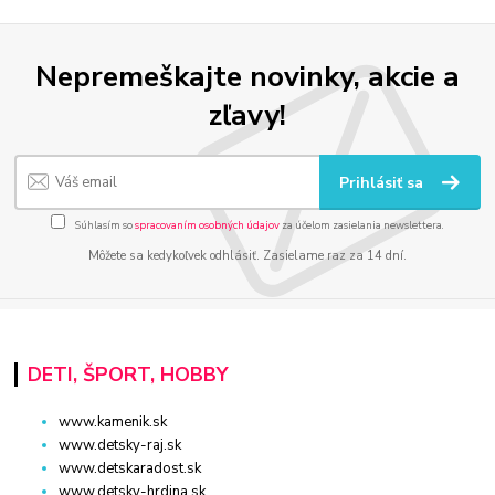
Nepremeškajte novinky, akcie a
zľavy!
Prihlásiť sa
Súhlasím so
spracovaním osobných údajov
za účelom zasielania newslettera.
Môžete sa kedykoľvek odhlásiť. Zasielame raz za 14 dní.
DETI, ŠPORT, HOBBY
www.kamenik.sk
www.detsky-raj.sk
www.detskaradost.sk
www.detsky-hrdina.sk