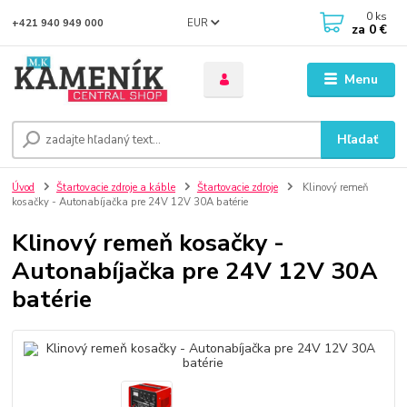
0
ks
EUR
+421 940 949 000
za
0 €
Menu
Hľadať
Úvod
Štartovacie zdroje a káble
Štartovacie zdroje
Klinový remeň
kosačky - Autonabíjačka pre 24V 12V 30A batérie
Klinový remeň kosačky -
Autonabíjačka pre 24V 12V 30A
batérie