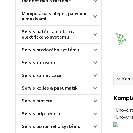
Diagnostika a meranie
Manipulácia s olejmi, palivami
a mazivami
Servis batérií a elektro a
elektrického systému
Servis brzdového systému
Servis karosérií
Servis klimatizácií
Kompl
Servis kolies a pneumatík
Komple
Servis motora
Klinové r
Servis odpruženia
Klinovy 
Servis pohonného systému