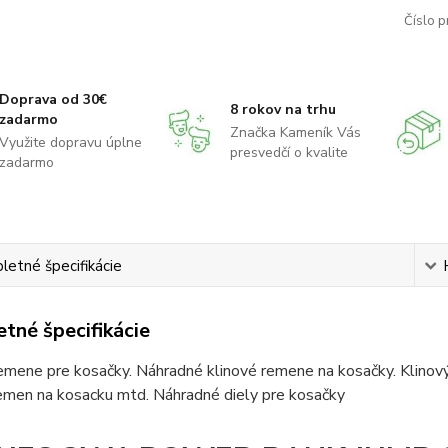
Číslo p
Doprava od 30€
8 rokov na trhu
zadarmo
Značka Kameník Vás
Využite dopravu úplne
presvedčí o kvalite
zadarmo
etné špecifikácie
tné špecifikácie
emene pre kosačky. Náhradné klinové remene na kosačky. Klinov
remen na kosacku mtd. Náhradné diely pre kosačky