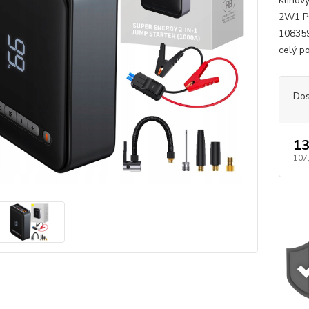
Klinov
2W1 P
108359
celý p
Dos
13
107