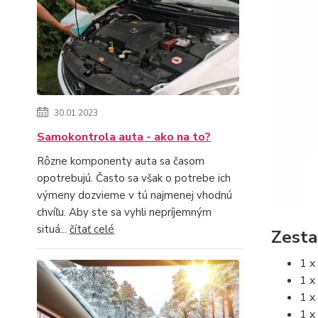
30.01.2023
Samokontrola auta - ako na to?
Rôzne komponenty auta sa časom
opotrebujú. Často sa však o potrebe ich
výmeny dozvieme v tú najmenej vhodnú
chvíľu. Aby ste sa vyhli nepríjemným
situá...
čítať celé
Zesta
1 x
1 x
1 x
1 x