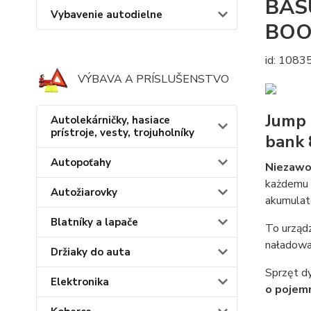
BAS
Vybavenie autodielne
BOO
id: 1083
VÝBAVA A PRÍSLUŠENSTVO
Jump 
Autolekárničky, hasiace
prístroje, vesty, trojuholníky
bank 
Autopoťahy
Niezawod
każdemu 
Autožiarovky
akumulat
Blatníky a lapače
To urząd
naładowa
Držiaky do auta
Sprzęt d
Elektronika
o pojemn