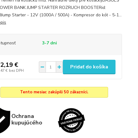
y remen na kosacku mtd. Náhradné diely pre kosačkyBASUES
OWER BANK JUMP STARTER ROZRUCH BOOSTERid:
Jump Starter - 12V (1000A / 500A) - Kompresor do kół - 5-1...
opis
tupnosť
3-7 dni
2,19 €
Pridať do košíka
,47 €
bez DPH
Tento mesiac zakúpili 50 zákazníci.
Ochrana
kupujúcého