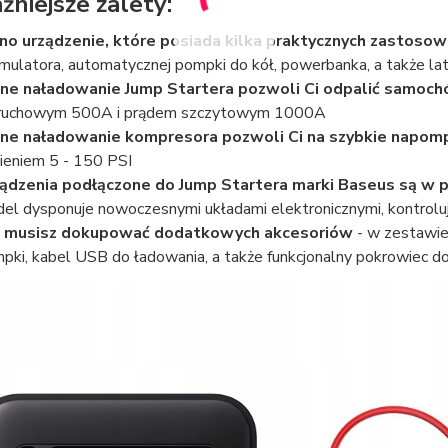
żniejsze zalety:
no urządzenie, które posiada kilka praktycznych zastoso
mulatora, automatycznej pompki do kół, powerbanka, a także la
ne naładowanie Jump Startera pozwoli Ci odpalić samoch
ruchowym 500A i prądem szczytowym 1000A
ne naładowanie kompresora pozwoli Ci na szybkie napom
nieniem 5 - 150 PSI
ądzenia podłączone do Jump Startera marki Baseus są w 
el dysponuje nowoczesnymi układami elektronicznymi, kontrolu
e musisz dokupować dodatkowych akcesoriów
- w zestawie 
pki, kabel USB do ładowania, a także funkcjonalny pokrowiec 