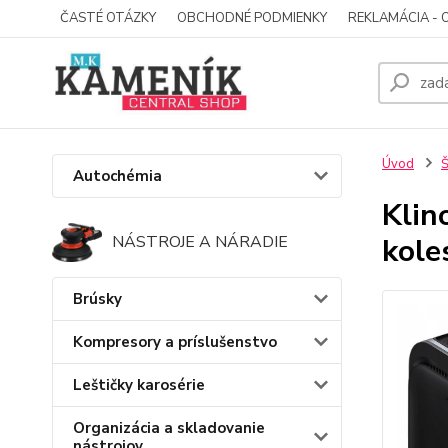
ČASTÉ OTÁZKY
OBCHODNÉ PODMIENKY
REKLAMÁCIA - 
Úvod
Š
Autochémia
Klin
kole
NÁSTROJE A NÁRADIE
Brúsky
Kompresory a príslušenstvo
Leštičky karosérie
Organizácia a skladovanie
nástrojov