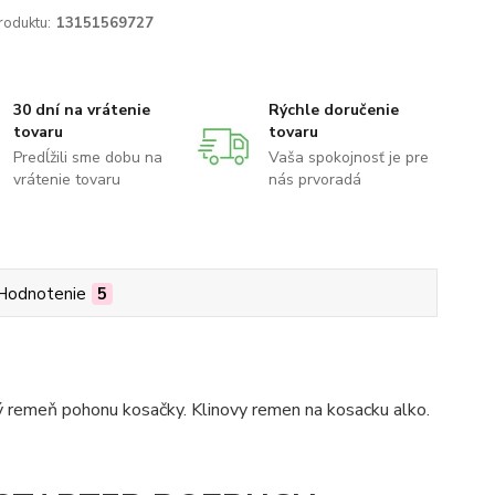
roduktu:
13151569727
30 dní na vrátenie
Rýchle doručenie
tovaru
tovaru
Predĺžili sme dobu na
Vaša spokojnosť je pre
vrátenie tovaru
nás prvoradá
Hodnotenie
5
ý remeň pohonu kosačky. Klinovy remen na kosacku alko.