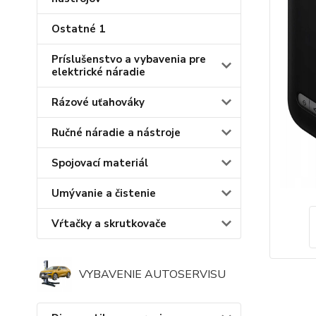
Ostatné 1
Príslušenstvo a vybavenia pre
elektrické náradie
Rázové uťahováky
Ručné náradie a nástroje
Spojovací materiál
Umývanie a čistenie
Vŕtačky a skrutkovače
VYBAVENIE AUTOSERVISU