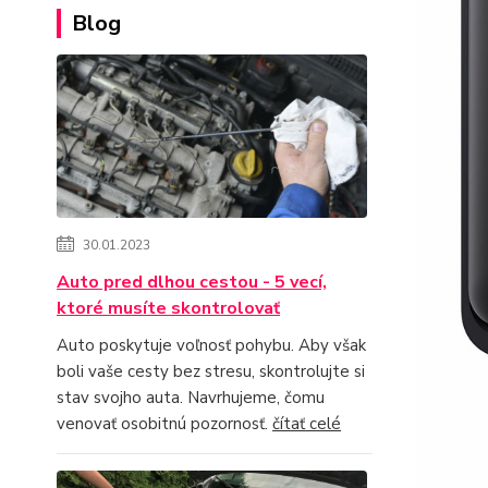
Blog
30.01.2023
Auto pred dlhou cestou - 5 vecí,
ktoré musíte skontrolovať
Auto poskytuje voľnosť pohybu. Aby však
boli vaše cesty bez stresu, skontrolujte si
stav svojho auta. Navrhujeme, čomu
venovať osobitnú pozornosť.
čítať celé