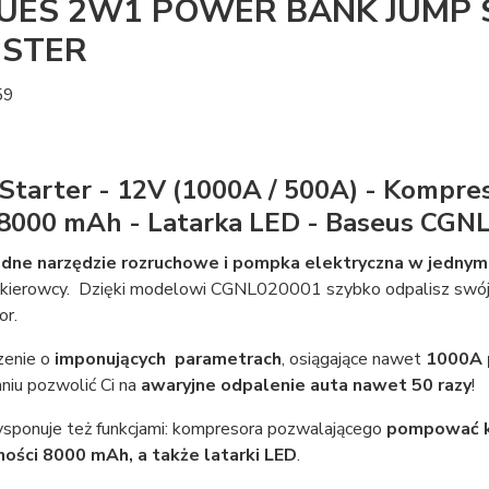
UES 2W1 POWER BANK JUMP
STER
59
Starter - 12V (1000A / 500A) - Kompres
8000 mAh - Latarka LED - Baseus CGN
ne narzędzie rozruchowe i pompka elektryczna w jednym,
kierowcy. Dzięki modelowi CGNL020001 szybko odpalisz swój s
or.
zenie o
imponujących parametrach
, osiągające nawet
1000A 
niu pozwolić Ci na
awaryjne odpalenie auta nawet 50 razy
!
ysponuje też funkcjami: kompresora pozwalającego
pompować ko
ości 8000 mAh, a także latarki LED
.