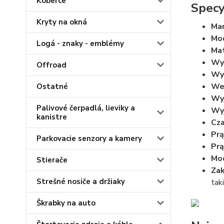
Koberce
Specy
Kryty na okná
Ma
Mo
Logá - znaky - emblémy
Mat
Wy
Offroad
Wy
Wej
Ostatné
Wyj
Palivové čerpadlá, lieviky a
Wyj
kanistre
Cza
Prą
Parkovacie senzory a kamery
Prą
Mo
Stierače
Zak
Strešné nosiče a držiaky
tak
Škrabky na auto