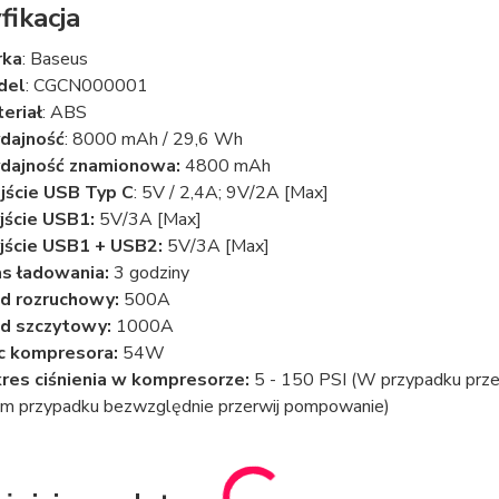
fikacja
rka
: Baseus
del
: CGCN000001
eriał
: ABS
dajność
: 8000 mAh / 29,6 Wh
dajność znamionowa:
4800 mAh
ście USB Typ C
: 5V / 2,4A; 9V/2A [Max]
ście USB1:
5V/3A [Max]
ście USB1 + USB2:
5V/3A [Max]
s ładowania:
3 godziny
d rozruchowy:
500A
d szczytowy:
1000A
c kompresora:
54W
res ciśnienia w kompresorze:
5 - 150 PSI (W przypadku prze
im przypadku bezwzględnie przerwij pompowanie)