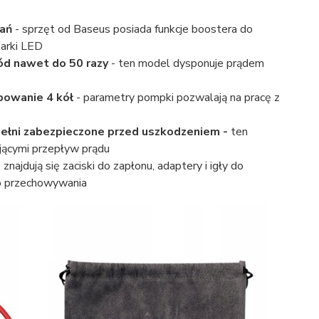
wań
- sprzęt od Baseus posiada funkcje boostera do
tarki LED
ód nawet do 50 razy
- ten model dysponuje prądem
powanie 4 kół
- parametry pompki pozwalają na pracę z
pełni zabezpieczone przed uszkodzeniem -
ten
jącymi przepływ prądu
znajdują się zaciski do zapłonu, adaptery i igły do
do przechowywania