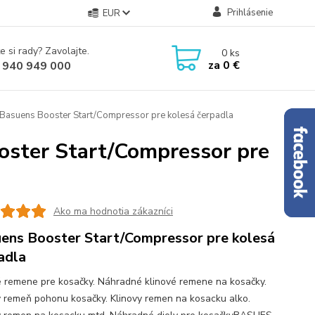
Prihlásenie
EUR
e si rady? Zavolajte.
0
ks
za
0 €
 940 949 000
 Basuens Booster Start/Compressor pre kolesá čerpadla
oster Start/Compressor pre
Ako ma hodnotia zákazníci
ens Booster Start/Compressor pre kolesá
adla
é remene pre kosačky. Náhradné klinové remene na kosačky.
ý remeň pohonu kosačky. Klinovy remen na kosacku alko.