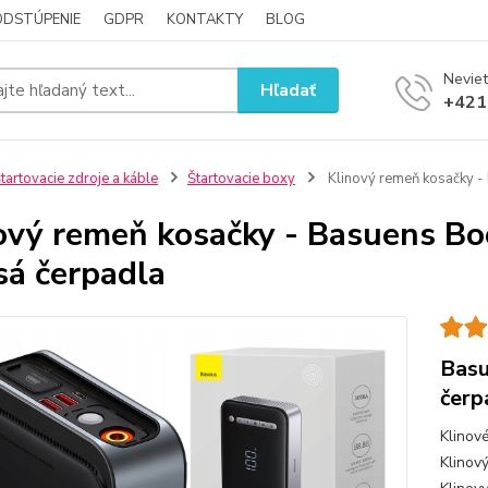
ODSTÚPENIE
GDPR
KONTAKTY
BLOG
Neviet
Hľadať
+421
tartovacie zdroje a káble
Štartovacie boxy
Klinový remeň kosačky -
ový remeň kosačky - Basuens Bo
sá čerpadla
Basu
čerp
Klinov
Klinov