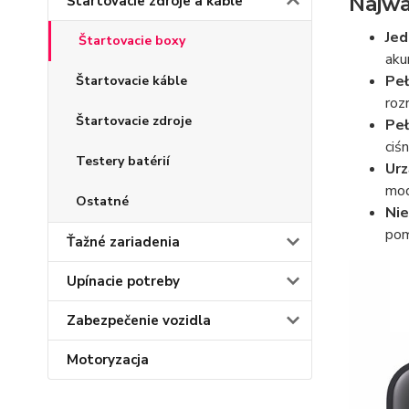
Najwa
Štartovacie zdroje a káble
Jed
Štartovacie boxy
aku
Peł
Štartovacie káble
roz
Štartovacie zdroje
Peł
ciś
Testery batérií
Urz
mod
Ostatné
Ni
pom
Ťažné zariadenia
Upínacie potreby
Zabezpečenie vozidla
Motoryzacja