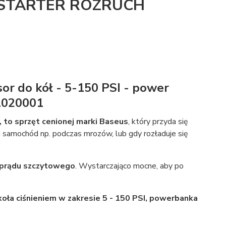
 STARTER ROZRUCH
or do kół - 5-150 PSI - power
L020001
 to sprzęt cenionej marki Baseus
, który przyda się
amochód np. podczas mrozów, lub gdy rozładuje się
prądu szczytowego
. Wystarczająco mocne, aby po
ła ciśnieniem w zakresie 5 - 150 PSI,
powerbanka