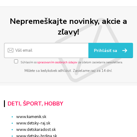
Nepremeškajte novinky, akcie a
zľavy!
Prihlásiť sa
Súhlasím so
spracovaním osobných údajov
za účelom zasielania newslettera.
Môžete sa kedykoľvek odhlásiť. Zasielame raz za 14 dní.
DETI, ŠPORT, HOBBY
www.kamenik.sk
www.detsky-raj.sk
www.detskaradost.sk
www.detsky-hrdina.sk