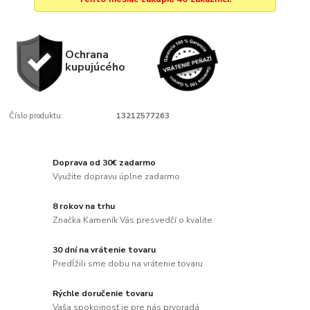
Ochrana
kupujúcého
Číslo produktu:
13212577263
Doprava od 30€ zadarmo
Využite dopravu úplne zadarmo
8 rokov na trhu
Značka Kameník Vás presvedčí o kvalite
30 dní na vrátenie tovaru
Predĺžili sme dobu na vrátenie tovaru
Rýchle doručenie tovaru
Vaša spokojnosť je pre nás prvoradá