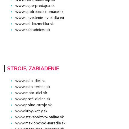
www.superpredajca.sk
www.spotrebice-domace.sk
www.osvetlenie-svietidla.eu
www.uni-kozmetika.sk
www.zahradnicek.sk
STROJE, ZARIADENIE
www.auto-diel.sk
www.auto-techna.sk
www.moto-diel.sk
www.profi-dielna.sk
www.polno-stroje.sk
www.krby-kotly.sk
www.stavebnictvo-online.sk
www.maxiobchod-naradie.sk