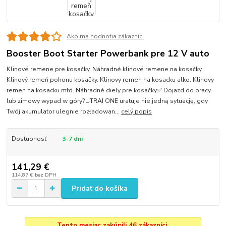
Ako ma hodnotia zákazníci
Booster Boot Starter Powerbank pre 12 V auto
Klinové remene pre kosačky. Náhradné klinové remene na kosačky.
Klinový remeň pohonu kosačky. Klinovy remen na kosacku alko. Klinovy
remen na kosacku mtd. Náhradné diely pre kosačky✅ Dojazd do pracy
lub zimowy wypad w góry?UTRAI ONE uratuje nie jedną sytuację, gdy
Twój akumulator ulegnie rozładowan...
celý popis
Dostupnosť
3-7 dni
141,29 €
114,87 €
bez DPH
Pridať do košíka
Tento mesiac zakúpili 46 zákazníci.