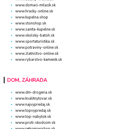
www.domaci-milacik.sk
www.hracky-online.sk
www.kupelna.shop
www.stonshop.sk
www.sanita-kupelne.sk
www.skolsky-batoh.sk
www.sportaturistika.sk
www.potraviny-online.sk
www.zlatnictvo-online.sk
www.rybarstvo-kamenik.sk
DOM, ZÁHRADA
www.dm-drogeria.sk
www.kvalitnytovar.sk
www.najvypredaj.sk
www.topvypredaj.sk
www.top-nabytok.sk
www.proti-skodcom.sk
www.retromaxishop.sk