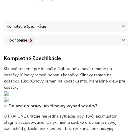
Kompletné špecifikácie
Hodnotenie
5
Kompletné špecifikácie
Klinové remene pre kosačky. Náhradné klinové remene na
kosačky. Klinový remeň pohonu kosačky. Klinovy remen na
kosacku alko. Klinovy remen na kosacku mtd. Náhradné diely pre
kosačky
✅
Dojazd do pracy lub zimowy wypad w góry?
UTRAI ONE uratuje nie jedną sytuację, gdy Twój akumulator
ulegnie rozładowaniu. Dzięki niemu szybko uruchomisz swój
samochód gdziekolwiek jesteś - bez czekania, bez niczyjej