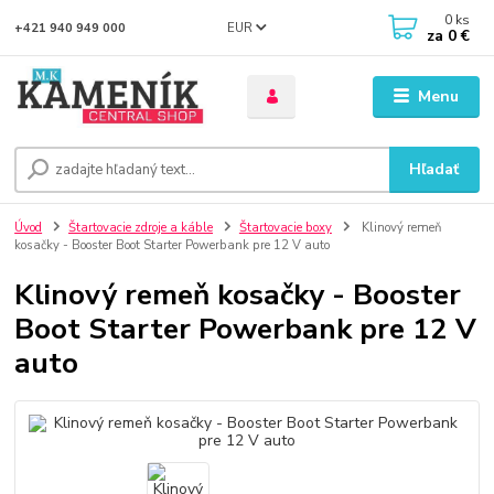
0
ks
EUR
+421 940 949 000
za
0 €
Menu
Hľadať
Úvod
Štartovacie zdroje a káble
Štartovacie boxy
Klinový remeň
kosačky - Booster Boot Starter Powerbank pre 12 V auto
Klinový remeň kosačky - Booster
Boot Starter Powerbank pre 12 V
auto