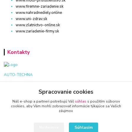
www.moto-prislusenstvo.sk
www.firemne-zariadenie.sk
www.nahradnediely.online
www.uni-zdrav.sk
www.zlatnictvo-online.sk
www.zariadenie-firmy.sk
Kontakty
AUTO-TECHNA
+421 940 949 000
Spracovanie cookies
Náš e-shop a partneri potrebujú Váš
súhlas
s použitím súborov
info@kamenik.sk
cookies, aby Vám mohli zobrazovať informácie týkajúce sa Vašich
záujmov.
Súhlasím
Nastavenia